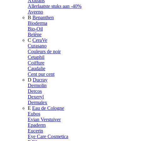
Axitrans
Allerlaatste stuks aan -40%
Aveeno
B
Bepanthen
Bioderma
Bio-Oil
Belène
C
CeraVe
Curasano
Couleurs de noir
Cetaphil
Coiffure
Caudalie
Cent pur cent
D
Ducray
Dermolin
Dercos
Dexeryl
Dermalex
E
Eau de Cologne
Eubos
Evian Verstuiver
Epaderm
Eucerin
Eye Care Cosmetica