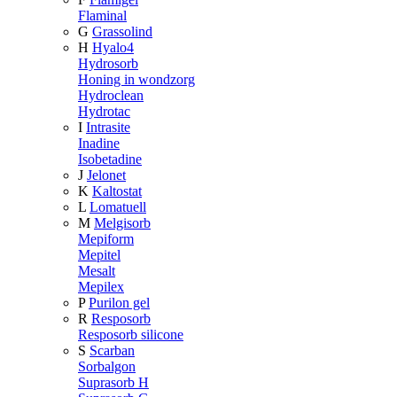
Flaminal
G
Grassolind
H
Hyalo4
Hydrosorb
Honing in wondzorg
Hydroclean
Hydrotac
I
Intrasite
Inadine
Isobetadine
J
Jelonet
K
Kaltostat
L
Lomatuell
M
Melgisorb
Mepiform
Mepitel
Mesalt
Mepilex
P
Purilon gel
R
Resposorb
Resposorb silicone
S
Scarban
Sorbalgon
Suprasorb H