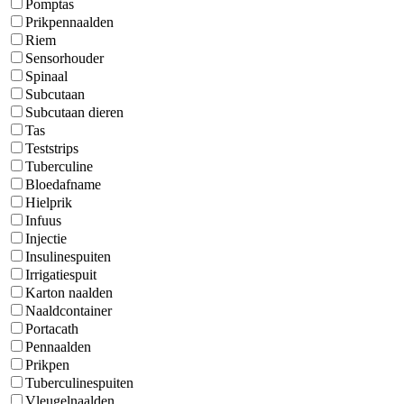
Pomptas
Prikpennaalden
Riem
Sensorhouder
Spinaal
Subcutaan
Subcutaan dieren
Tas
Teststrips
Tuberculine
Bloedafname
Hielprik
Infuus
Injectie
Insulinespuiten
Irrigatiespuit
Karton naalden
Naaldcontainer
Portacath
Pennaalden
Prikpen
Tuberculinespuiten
Vleugelnaalden