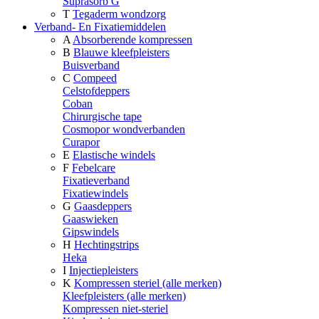
Suprasorb G
T
Tegaderm wondzorg
Verband- En Fixatiemiddelen
A
Absorberende kompressen
B
Blauwe kleefpleisters
Buisverband
C
Compeed
Celstofdeppers
Coban
Chirurgische tape
Cosmopor wondverbanden
Curapor
E
Elastische windels
F
Febelcare
Fixatieverband
Fixatiewindels
G
Gaasdeppers
Gaaswieken
Gipswindels
H
Hechtingstrips
Heka
I
Injectiepleisters
K
Kompressen steriel (alle merken)
Kleefpleisters (alle merken)
Kompressen niet-steriel