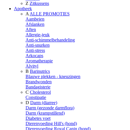
Z
Zitkussens
Apotheek
A
ALLE PROMOTIES
Aambeien
Afslanken
Aften
Allergie-jeuk
Anti-schimmelbehandeling
Anti-snurken
Anti-stress
Arkocaps
Aromatherapie
Alvityl
B
Barinutrics
Blauwe plekken - kneuzingen
Brandwonden
Bandagisterie
C
Cholesterol
Constipatie
D
Darm (diarree)
Darm (gezonde darmflora)
Darm (krampstillend)
Diabetes voet
Dierenvoeding Hill's (hond)
Dierenvoeding Royal Canin (hond)