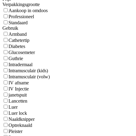
Verpakkingsgrootte
Aankoop in omdoos
Professioneel
Standaard
Gebruik
Armband
Cathetertip
Diabetes
Glucosemeter
Guthrie
Intradermaal
Intramusculair (kids)
Intramusculair (volw)
IV afname
IV Injectie
janetspuit
Lancetten
Luer
Luer lock
Naaldknipper
Optreknaald
Pleister