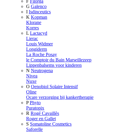
F
Filorga
G
Galenco
I
Isdinceutics
K
Kopman
Klorane
Korres
L
Lactacyd
Lierac
Louis Widmer
Longiderm
La Roche Posay
le Comptoir du Bain Marseillezeep
Lippenbalsems voor kinderen
N
Neutrogena
Nivea
Nuxe
O
Oenobiol Solaire Intensif
Oline
Ocare verzorging bij kankertherapie
P
Phyto
Puratopix
R
Rogé Cavaillès
Roger en Gallet
S
Somatoline Cosmetics
Saforelle