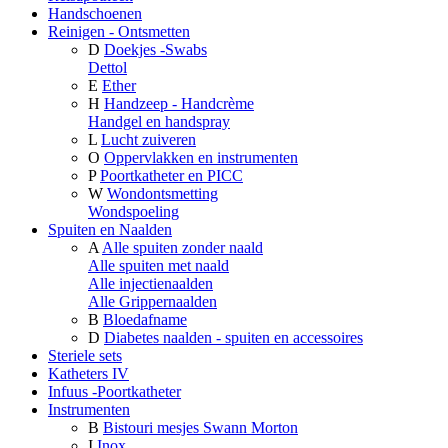
Handschoenen
Reinigen - Ontsmetten
D
Doekjes -Swabs
Dettol
E
Ether
H
Handzeep - Handcrème
Handgel en handspray
L
Lucht zuiveren
O
Oppervlakken en instrumenten
P
Poortkatheter en PICC
W
Wondontsmetting
Wondspoeling
Spuiten en Naalden
A
Alle spuiten zonder naald
Alle spuiten met naald
Alle injectienaalden
Alle Grippernaalden
B
Bloedafname
D
Diabetes naalden - spuiten en accessoires
Steriele sets
Katheters IV
Infuus -Poortkatheter
Instrumenten
B
Bistouri mesjes Swann Morton
I
Inox