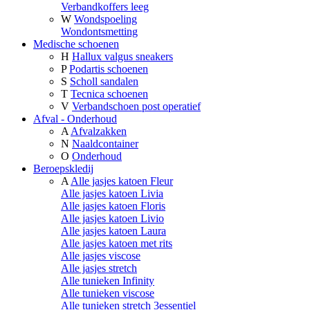
Verbandkoffers leeg
W
Wondspoeling
Wondontsmetting
Medische schoenen
H
Hallux valgus sneakers
P
Podartis schoenen
S
Scholl sandalen
T
Tecnica schoenen
V
Verbandschoen post operatief
Afval - Onderhoud
A
Afvalzakken
N
Naaldcontainer
O
Onderhoud
Beroepskledij
A
Alle jasjes katoen Fleur
Alle jasjes katoen Livia
Alle jasjes katoen Floris
Alle jasjes katoen Livio
Alle jasjes katoen Laura
Alle jasjes katoen met rits
Alle jasjes viscose
Alle jasjes stretch
Alle tunieken Infinity
Alle tunieken viscose
Alle tunieken stretch 3essentiel