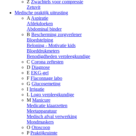
Z
Zwachtels voor compressie
Zetuvit
Medische praktijk uitrusting
A
Aspiratie
Afdekdoeken
Abdominal binder
B
Bescherming zorgverlener
Bloedstelping
Beloning - Motivatie kids
Bloeddrukmeters
Benodigdheden verpleegkundige
C
Corona zeftesten
D
Diagnose
E
EKG-gel
F
Flaconnage labo
G
Glucosemeting
I
Irrigatie
L
Logo verpleegkundige
M
Manicure
Medicatie klaarzetten
Meetapparatuur
Medisch afval verwerking
Mondmaskers
O
Otoscoop
P
Praktijkruimte