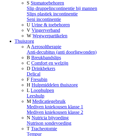
S
Stomatoebehoren
Slip druppelincontinentie bij mannen
Slips plastiek incontinentie
Seni incontinentie
U
Urine & toebehoren
V
Vingerverband
W
Wegwerpartikelen
Thuiszorg
A
Aerosoltherapie
Anti-decubitus (anti doorligwonden)
B
Breukbandslips
C
Comfort en welzijn
D
Drinkbekers
Delical
F
Fresubin
H
Hulpmiddelen thuiszorg
L
Loophulpen
Leeshulp
M
Medicatiegebruik
Mediven kniekousen klasse 1
Mediven kniekousen klasse 2
N
Nutricia bijvoeding
Nutrison sondevoeding
T
Tracheotomie
Tempur