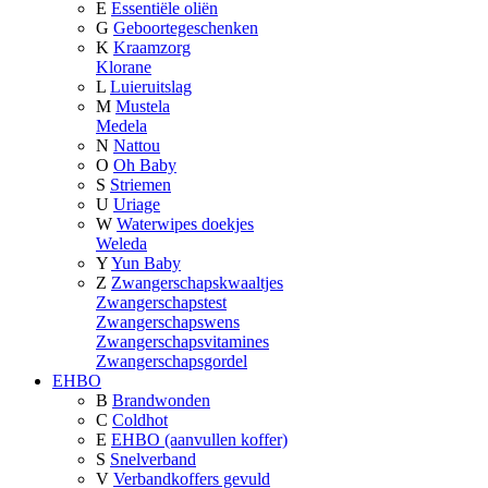
E
Essentiële oliën
G
Geboortegeschenken
K
Kraamzorg
Klorane
L
Luieruitslag
M
Mustela
Medela
N
Nattou
O
Oh Baby
S
Striemen
U
Uriage
W
Waterwipes doekjes
Weleda
Y
Yun Baby
Z
Zwangerschapskwaaltjes
Zwangerschapstest
Zwangerschapswens
Zwangerschapsvitamines
Zwangerschapsgordel
EHBO
B
Brandwonden
C
Coldhot
E
EHBO (aanvullen koffer)
S
Snelverband
V
Verbandkoffers gevuld