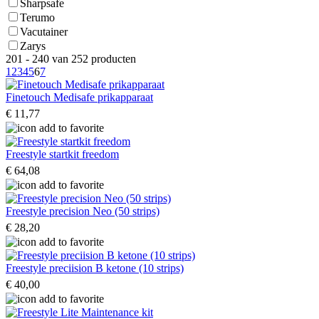
Sharpsafe
Terumo
Vacutainer
Zarys
201 - 240 van 252 producten
1
2
3
4
5
6
7
Finetouch Medisafe prikapparaat
€ 11,77
Freestyle startkit freedom
€ 64,08
Freestyle precision Neo (50 strips)
€ 28,20
Freestyle preciision B ketone (10 strips)
€ 40,00