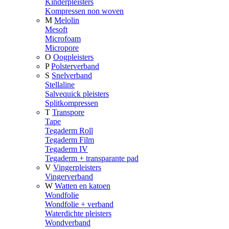
Kinderpleisters
Kompressen non woven
M
Melolin
Mesoft
Microfoam
Micropore
O
Oogpleisters
P
Polsterverband
S
Snelverband
Stellaline
Salvequick pleisters
Splitkompressen
T
Transpore
Tape
Tegaderm Roll
Tegaderm Film
Tegaderm IV
Tegaderm + transparante pad
V
Vingerpleisters
Vingerverband
W
Watten en katoen
Wondfolie
Wondfolie + verband
Waterdichte pleisters
Wondverband