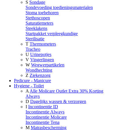
S
Sondage
Sondevoeding toedieningsmaterialen
Stoma toebehoren
Stethoscopen
Saturatiemeters
Steeklakens
Startpakket verpleegkundige
Sterilisatie
T
Thermometers
Tracheo
U
Urinepotjes
V
Vingerlingen
W
Wegwerpartikelen
Wondhechting
Z
Ziekenzorg
Pedicure - Manicure
Hygiene - Toilet
A
Alle Molicare Outlet Extra 30% Korting
Always
D
Dagelijks wassen & verzorgen
I
Incontinentie ID
Incontinentie Always
Incontinentie Molicare
Incontinentie Tena
M
Matrasbescherming