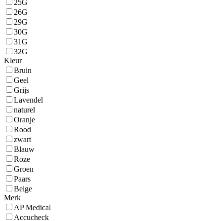
25G
26G
29G
30G
31G
32G
Kleur
Bruin
Geel
Grijs
Lavendel
naturel
Oranje
Rood
zwart
Blauw
Roze
Groen
Paars
Beige
Merk
AP Medical
Accucheck