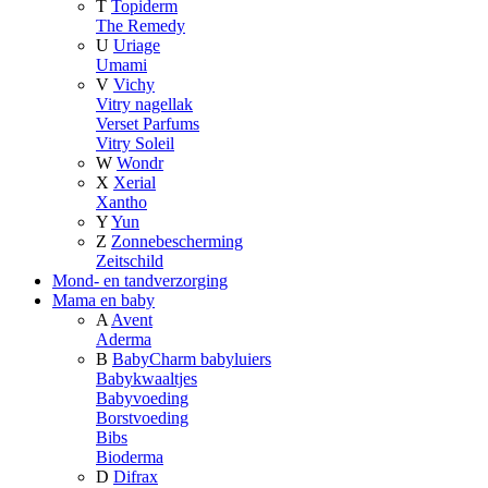
T
Topiderm
The Remedy
U
Uriage
Umami
V
Vichy
Vitry nagellak
Verset Parfums
Vitry Soleil
W
Wondr
X
Xerial
Xantho
Y
Yun
Z
Zonnebescherming
Zeitschild
Mond- en tandverzorging
Mama en baby
A
Avent
Aderma
B
BabyCharm babyluiers
Babykwaaltjes
Babyvoeding
Borstvoeding
Bibs
Bioderma
D
Difrax