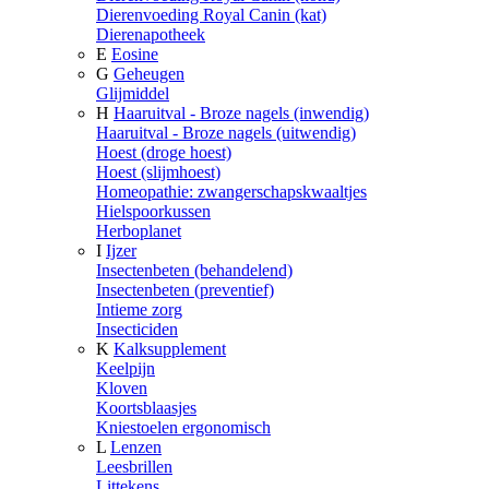
Dierenvoeding Royal Canin (kat)
Dierenapotheek
E
Eosine
G
Geheugen
Glijmiddel
H
Haaruitval - Broze nagels (inwendig)
Haaruitval - Broze nagels (uitwendig)
Hoest (droge hoest)
Hoest (slijmhoest)
Homeopathie: zwangerschapskwaaltjes
Hielspoorkussen
Herboplanet
I
Ijzer
Insectenbeten (behandelend)
Insectenbeten (preventief)
Intieme zorg
Insecticiden
K
Kalksupplement
Keelpijn
Kloven
Koortsblaasjes
Kniestoelen ergonomisch
L
Lenzen
Leesbrillen
Littekens