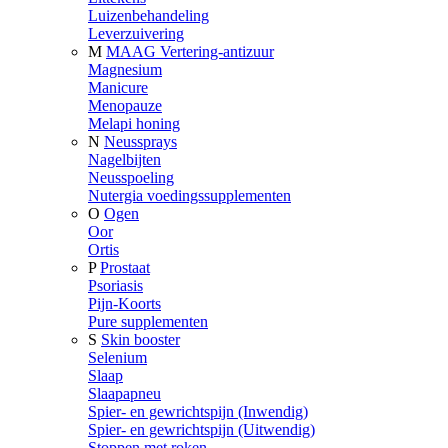
Luizenbehandeling
Leverzuivering
M
MAAG Vertering-antizuur
Magnesium
Manicure
Menopauze
Melapi honing
N
Neussprays
Nagelbijten
Neusspoeling
Nutergia voedingssupplementen
O
Ogen
Oor
Ortis
P
Prostaat
Psoriasis
Pijn-Koorts
Pure supplementen
S
Skin booster
Selenium
Slaap
Slaapapneu
Spier- en gewrichtspijn (Inwendig)
Spier- en gewrichtspijn (Uitwendig)
Stoppen met roken