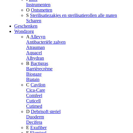
Instrumenten
O
Ontsmetten
S
Sterilisatiezakjes en sterilisatierollen alle maten
Scharen
Geschenken
Wondzorg
A
Allevyn
Antibacteriële zalven
Atrauman
Aquacel
Alhydran
B
Bactigras
Barrièrecrème
Biogaze
Biatain
C
Cavilon
Cica-Care
Comfeel
Cuticell
Cutimed
D
Debrisoft steriel
Duoderm
Decifera
E
Exufiber
F
Flamigel