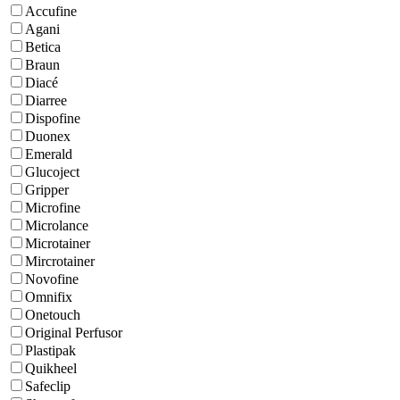
Accufine
Agani
Betica
Braun
Diacé
Diarree
Dispofine
Duonex
Emerald
Glucoject
Gripper
Microfine
Microlance
Microtainer
Mircrotainer
Novofine
Omnifix
Onetouch
Original Perfusor
Plastipak
Quikheel
Safeclip