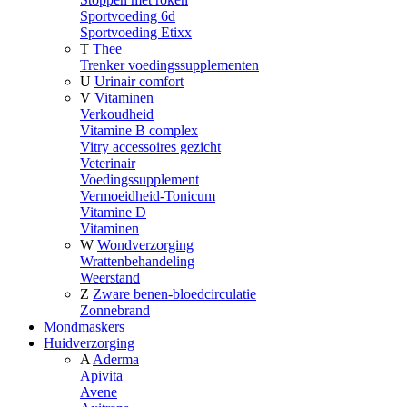
Sportvoeding 6d
Sportvoeding Etixx
T
Thee
Trenker voedingssupplementen
U
Urinair comfort
V
Vitaminen
Verkoudheid
Vitamine B complex
Vitry accessoires gezicht
Veterinair
Voedingssupplement
Vermoeidheid-Tonicum
Vitamine D
Vitaminen
W
Wondverzorging
Wrattenbehandeling
Weerstand
Z
Zware benen-bloedcirculatie
Zonnebrand
Mondmaskers
Huidverzorging
A
Aderma
Apivita
Avene