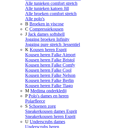
Alle tunieken comfort stretch
Alle tunieken katoen Jill
Alle broeken comfort stretch
Alle polo's
B
Broeken in viscose
C
Compressiekousen
J
Jack dames softshell
Jogging broeken Infinity
Jogging pure stretch 3essentiel
K
Kousen heren Esprit
Kousen heren Falke Airport
Kousen heren Falke Bristol
Kousen heren Falke Comfy
Kousen heren Falke Cool
Kousen heren Falke Nelson
Kousen heren Falke Berlin
Kousen heren Falke Tiago
M
Medima onderkledij
P
Polo's dames en heren
Polarfleece
S
Schoenen zorg
Sneakerkousen dames Esprit
Sneakerkousen heren Esprit
U
Underscrubs dames
Underscrubs heren