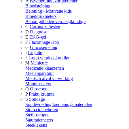
B
Bescherming zorgverlener
Bloedstelping
Beloning - Motivatie kids
Bloeddrukmeters
Benodigdheden verpleegkundige
C
Corona zeftesten
D
Diagnose
E
EKG-gel
F
Flaconnage labo
G
Glucosemeting
I
Irrigatie
L
Logo verpleegkundige
M
Manicure
Medicatie klaarzetten
Meetapparatuur
Medisch afval verwerking
Mondmaskers
O
Otoscoop
P
Praktijkruimte
S
Sondage
Sondevoeding toedieningsmaterialen
Stoma toebehoren
Stethoscopen
Saturatiemeters
Steeklakens