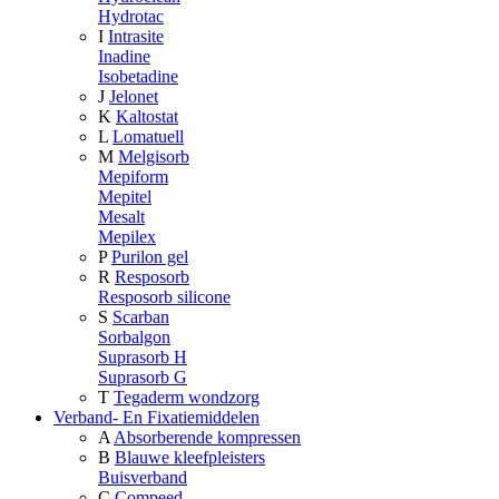
Hydrotac
I
Intrasite
Inadine
Isobetadine
J
Jelonet
K
Kaltostat
L
Lomatuell
M
Melgisorb
Mepiform
Mepitel
Mesalt
Mepilex
P
Purilon gel
R
Resposorb
Resposorb silicone
S
Scarban
Sorbalgon
Suprasorb H
Suprasorb G
T
Tegaderm wondzorg
Verband- En Fixatiemiddelen
A
Absorberende kompressen
B
Blauwe kleefpleisters
Buisverband
C
Compeed