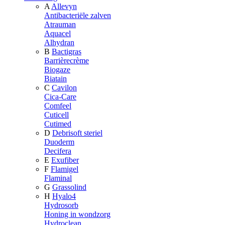
A
Allevyn
Antibacteriële zalven
Atrauman
Aquacel
Alhydran
B
Bactigras
Barrièrecrème
Biogaze
Biatain
C
Cavilon
Cica-Care
Comfeel
Cuticell
Cutimed
D
Debrisoft steriel
Duoderm
Decifera
E
Exufiber
F
Flamigel
Flaminal
G
Grassolind
H
Hyalo4
Hydrosorb
Honing in wondzorg
Hydroclean