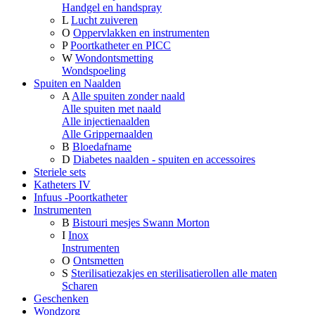
Handgel en handspray
L
Lucht zuiveren
O
Oppervlakken en instrumenten
P
Poortkatheter en PICC
W
Wondontsmetting
Wondspoeling
Spuiten en Naalden
A
Alle spuiten zonder naald
Alle spuiten met naald
Alle injectienaalden
Alle Grippernaalden
B
Bloedafname
D
Diabetes naalden - spuiten en accessoires
Steriele sets
Katheters IV
Infuus -Poortkatheter
Instrumenten
B
Bistouri mesjes Swann Morton
I
Inox
Instrumenten
O
Ontsmetten
S
Sterilisatiezakjes en sterilisatierollen alle maten
Scharen
Geschenken
Wondzorg