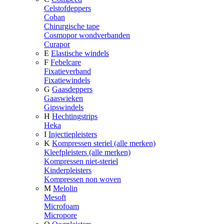
Celstofdeppers
Coban
Chirurgische tape
Cosmopor wondverbanden
Curapor
E
Elastische windels
F
Febelcare
Fixatieverband
Fixatiewindels
G
Gaasdeppers
Gaaswieken
Gipswindels
H
Hechtingstrips
Heka
I
Injectiepleisters
K
Kompressen steriel (alle merken)
Kleefpleisters (alle merken)
Kompressen niet-steriel
Kinderpleisters
Kompressen non woven
M
Melolin
Mesoft
Microfoam
Micropore