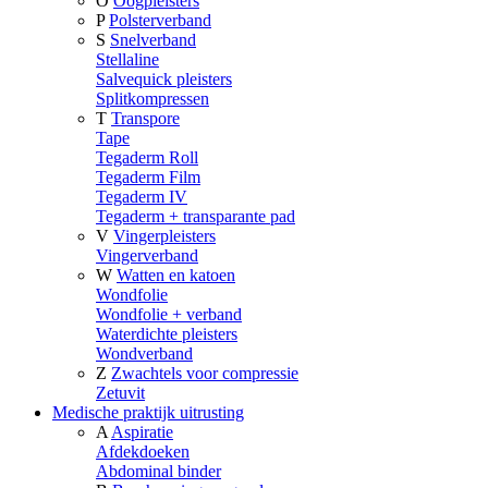
O
Oogpleisters
P
Polsterverband
S
Snelverband
Stellaline
Salvequick pleisters
Splitkompressen
T
Transpore
Tape
Tegaderm Roll
Tegaderm Film
Tegaderm IV
Tegaderm + transparante pad
V
Vingerpleisters
Vingerverband
W
Watten en katoen
Wondfolie
Wondfolie + verband
Waterdichte pleisters
Wondverband
Z
Zwachtels voor compressie
Zetuvit
Medische praktijk uitrusting
A
Aspiratie
Afdekdoeken
Abdominal binder