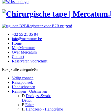
Registreer voor B2B prijzen!
+32 55 21 35 84
info@mercatum.be
Home
MijnMercatum
Over Mercatum
Contact
Reserveren voorschrift
Bekijk alle categorieën
Veilig zonnen
Reisapotheek
Handschoenen
Reinigen - Ontsmetten
D
Doekjes -Swabs
Dettol
E
Ether
H
Handzeep - Handcrème