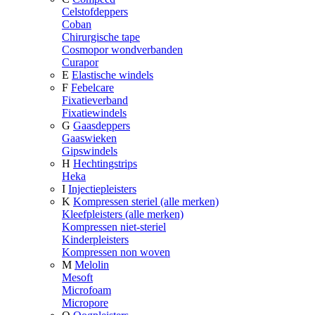
Celstofdeppers
Coban
Chirurgische tape
Cosmopor wondverbanden
Curapor
E
Elastische windels
F
Febelcare
Fixatieverband
Fixatiewindels
G
Gaasdeppers
Gaaswieken
Gipswindels
H
Hechtingstrips
Heka
I
Injectiepleisters
K
Kompressen steriel (alle merken)
Kleefpleisters (alle merken)
Kompressen niet-steriel
Kinderpleisters
Kompressen non woven
M
Melolin
Mesoft
Microfoam
Micropore