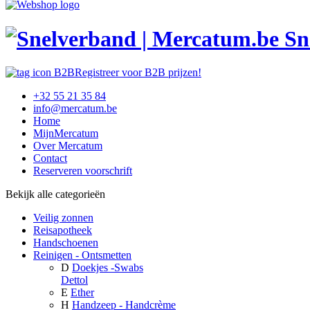
Sn
Registreer voor B2B prijzen!
+32 55 21 35 84
info@mercatum.be
Home
MijnMercatum
Over Mercatum
Contact
Reserveren voorschrift
Bekijk alle categorieën
Veilig zonnen
Reisapotheek
Handschoenen
Reinigen - Ontsmetten
D
Doekjes -Swabs
Dettol
E
Ether
H
Handzeep - Handcrème