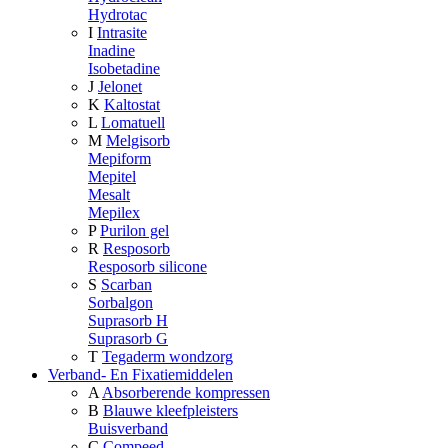
Hydrotac
I
Intrasite
Inadine
Isobetadine
J
Jelonet
K
Kaltostat
L
Lomatuell
M
Melgisorb
Mepiform
Mepitel
Mesalt
Mepilex
P
Purilon gel
R
Resposorb
Resposorb silicone
S
Scarban
Sorbalgon
Suprasorb H
Suprasorb G
T
Tegaderm wondzorg
Verband- En Fixatiemiddelen
A
Absorberende kompressen
B
Blauwe kleefpleisters
Buisverband
C
Compeed