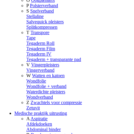
O
Oogpleisters
P
Polsterverband
S
Snelverband
Stellaline
Salvequick pleisters
Splitkompressen
T
Transpore
Tape
Tegaderm Roll
Tegaderm Film
Tegaderm IV
Tegaderm + transparante pad
V
Vingerpleisters
Vingerverband
W
Watten en katoen
Wondfolie
Wondfolie + verband
Waterdichte pleisters
Wondverband
Z
Zwachtels voor compressie
Zetuvit
Medische praktijk uitrusting
A
Aspiratie
Afdekdoeken
Abdominal binder