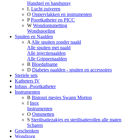
Handgel en handspray
L
Lucht zuiveren
O
Oppervlakken en instrumenten
P
Poortkatheter en PICC
W
Wondontsmetting
Wondspoeling
Spuiten en Naalden
A
Alle spuiten zonder naald
Alle spuiten met naald
Alle injectienaalden
Alle Grippernaalden
B
Bloedafname
D
Diabetes naalden - spuiten en accessoires
Steriele sets
Katheters IV
Infuus -Poortkatheter
Instrumenten
B
Bistouri mesjes Swann Morton
I
Inox
Instrumenten
O
Ontsmetten
S
Sterilisatiezakjes en sterilisatierollen alle maten
Scharen
Geschenken
Wondzorg