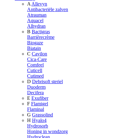
A
Allevyn
Antibacteriële zalven
Atrauman
Aquacel
Alhydran
B
Bactigras
Barrièrecrème
Biogaze
Biatain
C
Cavilon
Cica-Care
Comfeel
Cuticell
Cutimed
D
Debrisoft steriel
Duoderm
Decifera
E
Exufiber
F
Flamigel
Flaminal
G
Grassolind
H
Hyalo4
Hydrosorb
Honing in wondzorg
Hydroclean