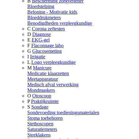
B
Bescherming zorgverlener
Bloedstelping
Beloning - Motivatie kids
Bloeddrukmeters
Benodigdheden verpleegkundige
C
Corona zeftesten
D
Diagnose
E
EKG-gel
F
Flaconnage labo
G
Glucosemeting
I
Irrigatie
L
Logo verpleegkundige
M
Manicure
Medicatie klaarzetten
Meetapparatuur
Medisch afval verwerking
Mondmaskers
O
Otoscoop
P
Praktijkruimte
S
Sondage
Sondevoeding toedieningsmaterialen
Stoma toebehoren
Stethoscopen
Saturatiemeters
Steeklakens