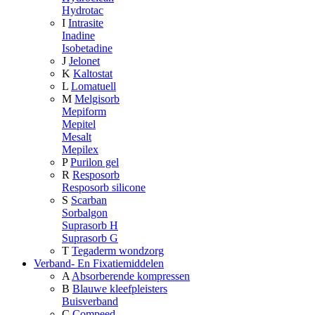
Hydrotac
I
Intrasite
Inadine
Isobetadine
J
Jelonet
K
Kaltostat
L
Lomatuell
M
Melgisorb
Mepiform
Mepitel
Mesalt
Mepilex
P
Purilon gel
R
Resposorb
Resposorb silicone
S
Scarban
Sorbalgon
Suprasorb H
Suprasorb G
T
Tegaderm wondzorg
Verband- En Fixatiemiddelen
A
Absorberende kompressen
B
Blauwe kleefpleisters
Buisverband
C
Compeed