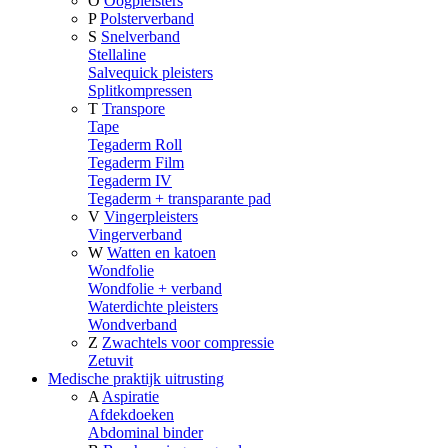
O
Oogpleisters
P
Polsterverband
S
Snelverband
Stellaline
Salvequick pleisters
Splitkompressen
T
Transpore
Tape
Tegaderm Roll
Tegaderm Film
Tegaderm IV
Tegaderm + transparante pad
V
Vingerpleisters
Vingerverband
W
Watten en katoen
Wondfolie
Wondfolie + verband
Waterdichte pleisters
Wondverband
Z
Zwachtels voor compressie
Zetuvit
Medische praktijk uitrusting
A
Aspiratie
Afdekdoeken
Abdominal binder