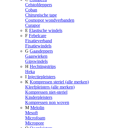
Celstofdeppers
Coban
Chirurgische tape
Cosmopor wondverbanden
Curapor
E
Elastische windels
F
Febelcare
Fixatieverband
Fixatiewindels
G
Gaasdeppers
Gaaswieken
Gipswindels
H
Hechtingstrips
Heka
I
Injectiepleisters
K
Kompressen steriel (alle merken)
Kleefpleisters (alle merken)
Kompressen niet-steriel
Kinderpleisters
Kompressen non woven
M
Melolin
Mesoft
Microfoam
Micropore