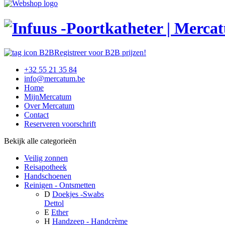
Registreer voor B2B prijzen!
+32 55 21 35 84
info@mercatum.be
Home
MijnMercatum
Over Mercatum
Contact
Reserveren voorschrift
Bekijk alle categorieën
Veilig zonnen
Reisapotheek
Handschoenen
Reinigen - Ontsmetten
D
Doekjes -Swabs
Dettol
E
Ether
H
Handzeep - Handcrème