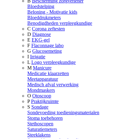
B
Bescherming zorgverlener
Bloedstelping
Beloning - Motivatie kids
Bloeddrukmeters
Benodigdheden verpleegkundige
C
Corona zeftesten
D
Diagnose
E
EKG-gel
F
Flaconnage labo
G
Glucosemeting
I
Irrigatie
L
Logo verpleegkundige
M
Manicure
Medicatie klaarzetten
Meetapparatuur
Medisch afval verwerking
Mondmaskers
O
Otoscoop
P
Praktijkruimte
S
Sondage
Sondevoeding toedieningsmaterialen
Stoma toebehoren
Stethoscopen
Saturatiemeters
Steeklakens