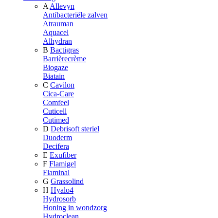
A
Allevyn
Antibacteriële zalven
Atrauman
Aquacel
Alhydran
B
Bactigras
Barrièrecrème
Biogaze
Biatain
C
Cavilon
Cica-Care
Comfeel
Cuticell
Cutimed
D
Debrisoft steriel
Duoderm
Decifera
E
Exufiber
F
Flamigel
Flaminal
G
Grassolind
H
Hyalo4
Hydrosorb
Honing in wondzorg
Hydroclean