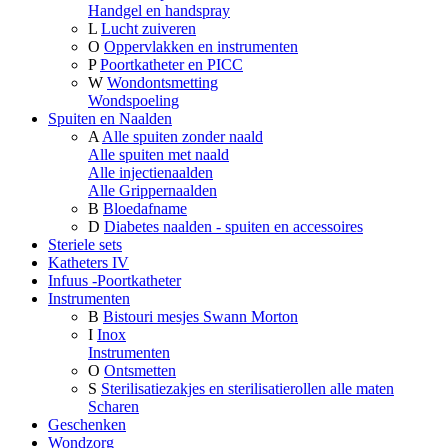
Handgel en handspray
L
Lucht zuiveren
O
Oppervlakken en instrumenten
P
Poortkatheter en PICC
W
Wondontsmetting
Wondspoeling
Spuiten en Naalden
A
Alle spuiten zonder naald
Alle spuiten met naald
Alle injectienaalden
Alle Grippernaalden
B
Bloedafname
D
Diabetes naalden - spuiten en accessoires
Steriele sets
Katheters IV
Infuus -Poortkatheter
Instrumenten
B
Bistouri mesjes Swann Morton
I
Inox
Instrumenten
O
Ontsmetten
S
Sterilisatiezakjes en sterilisatierollen alle maten
Scharen
Geschenken
Wondzorg