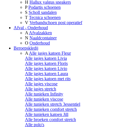
H
Hallux valgus sneakers
P
Podartis schoenen
S
Scholl sandalen
T
Tecnica schoenen
V
Verbandschoen post operatief
Afval - Onderhoud
A
Afvalzakken
N
Naaldcontainer
O
Onderhoud
Beroepskledij
A
Alle jasjes katoen Fleur
Alle jasjes katoen Livia
Alle jasjes katoen Floris
Alle jasjes katoen Livio
Alle jasjes katoen Laura
Alle jasjes katoen met rits
Alle jasjes viscose
Alle jasjes stretch
Alle tunieken Infinity
Alle tunieken viscose
Alle tunieken stretch 3essentiel
Alle tunieken comfort stretch
Alle tunieken katoen Jill
Alle broeken comfort stretch
Alle polo's