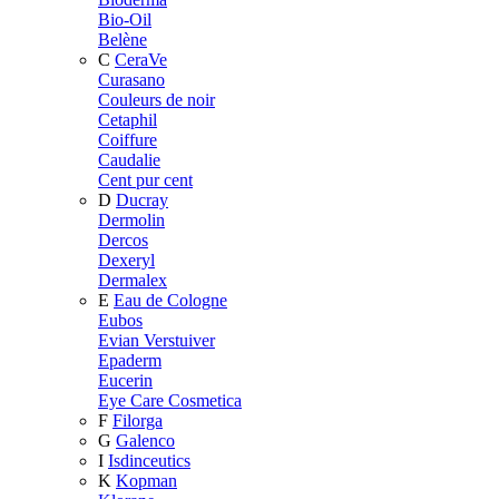
Bio-Oil
Belène
C
CeraVe
Curasano
Couleurs de noir
Cetaphil
Coiffure
Caudalie
Cent pur cent
D
Ducray
Dermolin
Dercos
Dexeryl
Dermalex
E
Eau de Cologne
Eubos
Evian Verstuiver
Epaderm
Eucerin
Eye Care Cosmetica
F
Filorga
G
Galenco
I
Isdinceutics
K
Kopman