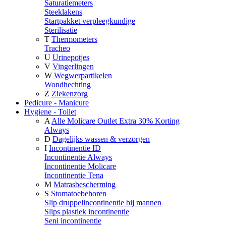
Saturatiemeters
Steeklakens
Startpakket verpleegkundige
Sterilisatie
T
Thermometers
Tracheo
U
Urinepotjes
V
Vingerlingen
W
Wegwerpartikelen
Wondhechting
Z
Ziekenzorg
Pedicure - Manicure
Hygiene - Toilet
A
Alle Molicare Outlet Extra 30% Korting
Always
D
Dagelijks wassen & verzorgen
I
Incontinentie ID
Incontinentie Always
Incontinentie Molicare
Incontinentie Tena
M
Matrasbescherming
S
Stomatoebehoren
Slip druppelincontinentie bij mannen
Slips plastiek incontinentie
Seni incontinentie