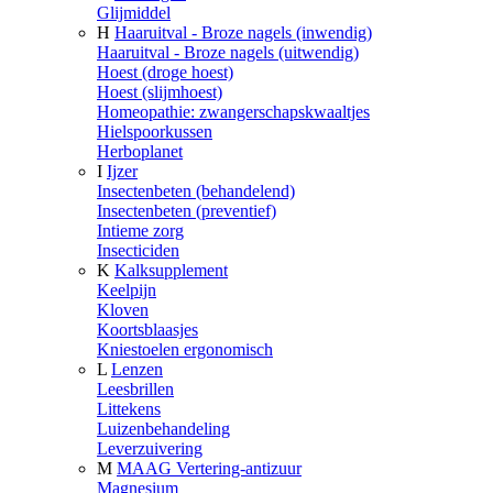
Glijmiddel
H
Haaruitval - Broze nagels (inwendig)
Haaruitval - Broze nagels (uitwendig)
Hoest (droge hoest)
Hoest (slijmhoest)
Homeopathie: zwangerschapskwaaltjes
Hielspoorkussen
Herboplanet
I
Ijzer
Insectenbeten (behandelend)
Insectenbeten (preventief)
Intieme zorg
Insecticiden
K
Kalksupplement
Keelpijn
Kloven
Koortsblaasjes
Kniestoelen ergonomisch
L
Lenzen
Leesbrillen
Littekens
Luizenbehandeling
Leverzuivering
M
MAAG Vertering-antizuur
Magnesium