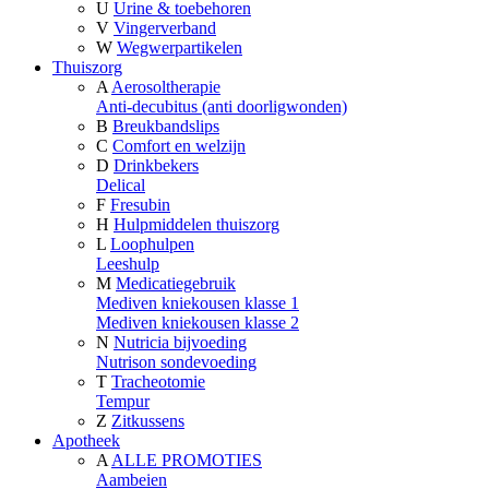
U
Urine & toebehoren
V
Vingerverband
W
Wegwerpartikelen
Thuiszorg
A
Aerosoltherapie
Anti-decubitus (anti doorligwonden)
B
Breukbandslips
C
Comfort en welzijn
D
Drinkbekers
Delical
F
Fresubin
H
Hulpmiddelen thuiszorg
L
Loophulpen
Leeshulp
M
Medicatiegebruik
Mediven kniekousen klasse 1
Mediven kniekousen klasse 2
N
Nutricia bijvoeding
Nutrison sondevoeding
T
Tracheotomie
Tempur
Z
Zitkussens
Apotheek
A
ALLE PROMOTIES
Aambeien