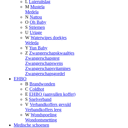
L
Luieruitslag
M
Mustela
Medela
N
Nattou
O
Oh Baby
S
Striemen
U
Uriage
W
Waterwipes doekjes
Weleda
Y
Yun Baby
Z
Zwangerschapskwaaltjes
Zwangerschapstest
Zwangerschapswens
Zwangerschapsvitamines
Zwangerschapsgordel
EHBO
B
Brandwonden
C
Coldhot
E
EHBO (aanvullen koffer)
S
Snelverband
V
Verbandkoffers gevuld
Verbandkoffers leeg
W
Wondspoeling
Wondontsmetting
Medische schoenen