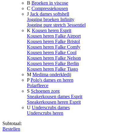
B
Broeken in viscose
C
Compressiekousen
J
Jack dames softshell
Jogging broeken Infinity
Jogging pure stretch 3essentiel
K
Kousen heren Esprit
Kousen heren Falke Airport
Kousen heren Falke Bristol
Kousen heren Falke Comfy
Kousen heren Falke Cool
Kousen heren Falke Nelson
Kousen heren Falke Berlin
Kousen heren Falke Tiago
M
Medima onderkledij
P
Polo's dames en heren
Polarfleece
S
Schoenen zorg
Sneakerkousen dames Esprit
Sneakerkousen heren Esprit
U
Underscrubs dames
Underscrubs heren
Subtotaal:
Bestellen