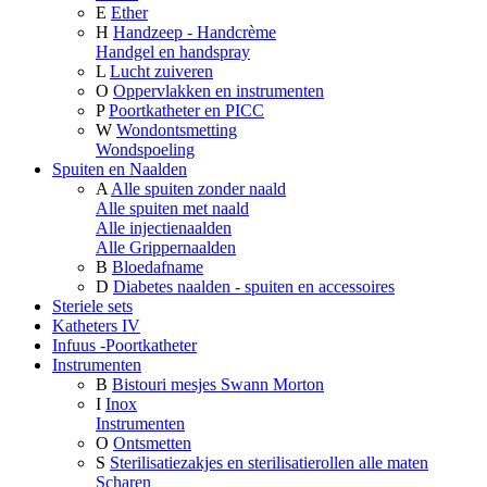
E
Ether
H
Handzeep - Handcrème
Handgel en handspray
L
Lucht zuiveren
O
Oppervlakken en instrumenten
P
Poortkatheter en PICC
W
Wondontsmetting
Wondspoeling
Spuiten en Naalden
A
Alle spuiten zonder naald
Alle spuiten met naald
Alle injectienaalden
Alle Grippernaalden
B
Bloedafname
D
Diabetes naalden - spuiten en accessoires
Steriele sets
Katheters IV
Infuus -Poortkatheter
Instrumenten
B
Bistouri mesjes Swann Morton
I
Inox
Instrumenten
O
Ontsmetten
S
Sterilisatiezakjes en sterilisatierollen alle maten
Scharen