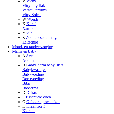
V
Vichy
Vitry nagellak
Verset Parfums
Vitry Soleil
W
Wondr
X
Xerial
Xantho
Y
Yun
Z
Zonnebescherming
Zeitschild
Mond- en tandverzorging
Mama en baby
A
Avent
Aderma
B
BabyCharm babyluiers
Babykwaaltjes
Babyvoeding
Borstvoeding
Bibs
Bioderma
D
Difrax
E
Essentiële oliën
G
Geboortegeschenken
K
Kraamzorg
Klorane