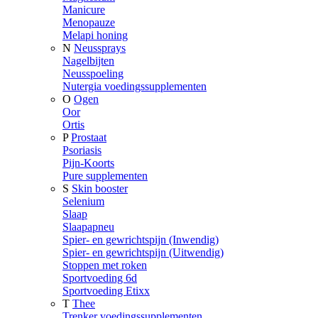
Manicure
Menopauze
Melapi honing
N
Neussprays
Nagelbijten
Neusspoeling
Nutergia voedingssupplementen
O
Ogen
Oor
Ortis
P
Prostaat
Psoriasis
Pijn-Koorts
Pure supplementen
S
Skin booster
Selenium
Slaap
Slaapapneu
Spier- en gewrichtspijn (Inwendig)
Spier- en gewrichtspijn (Uitwendig)
Stoppen met roken
Sportvoeding 6d
Sportvoeding Etixx
T
Thee
Trenker voedingssupplementen