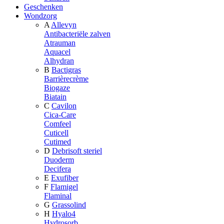
Geschenken
Wondzorg
A
Allevyn
Antibacteriële zalven
Atrauman
Aquacel
Alhydran
B
Bactigras
Barrièrecrème
Biogaze
Biatain
C
Cavilon
Cica-Care
Comfeel
Cuticell
Cutimed
D
Debrisoft steriel
Duoderm
Decifera
E
Exufiber
F
Flamigel
Flaminal
G
Grassolind
H
Hyalo4
Hydrosorb