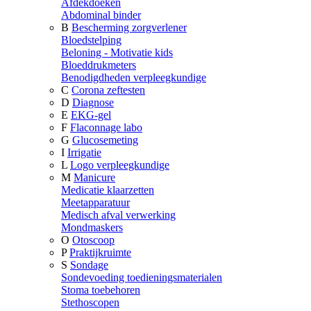
Afdekdoeken
Abdominal binder
B
Bescherming zorgverlener
Bloedstelping
Beloning - Motivatie kids
Bloeddrukmeters
Benodigdheden verpleegkundige
C
Corona zeftesten
D
Diagnose
E
EKG-gel
F
Flaconnage labo
G
Glucosemeting
I
Irrigatie
L
Logo verpleegkundige
M
Manicure
Medicatie klaarzetten
Meetapparatuur
Medisch afval verwerking
Mondmaskers
O
Otoscoop
P
Praktijkruimte
S
Sondage
Sondevoeding toedieningsmaterialen
Stoma toebehoren
Stethoscopen