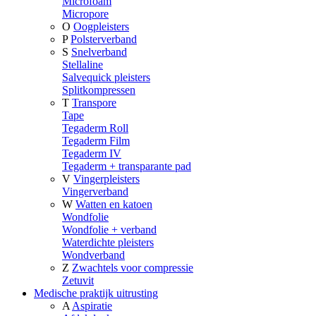
Microfoam
Micropore
O
Oogpleisters
P
Polsterverband
S
Snelverband
Stellaline
Salvequick pleisters
Splitkompressen
T
Transpore
Tape
Tegaderm Roll
Tegaderm Film
Tegaderm IV
Tegaderm + transparante pad
V
Vingerpleisters
Vingerverband
W
Watten en katoen
Wondfolie
Wondfolie + verband
Waterdichte pleisters
Wondverband
Z
Zwachtels voor compressie
Zetuvit
Medische praktijk uitrusting
A
Aspiratie