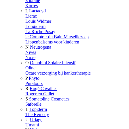
Klorane
Korres
L
Lactacyd
Lierac
Louis Widmer
Longiderm
La Roche Posay
le Comptoir du Bain Marseillezeep
Lippenbalsems voor kinderen
N
Neutrogena
Nivea
Nuxe
O
Oenobiol Solaire Intensif
Oline
Ocare verzorging bij kankertherapie
P
Phyto
Puratopix
R
Rogé Cavaillès
Roger en Gallet
S
Somatoline Cosmetics
Saforelle
T
Topiderm
The Remedy
U
Uriage
Umami