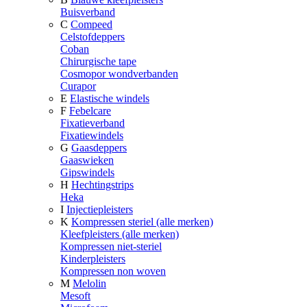
Buisverband
C
Compeed
Celstofdeppers
Coban
Chirurgische tape
Cosmopor wondverbanden
Curapor
E
Elastische windels
F
Febelcare
Fixatieverband
Fixatiewindels
G
Gaasdeppers
Gaaswieken
Gipswindels
H
Hechtingstrips
Heka
I
Injectiepleisters
K
Kompressen steriel (alle merken)
Kleefpleisters (alle merken)
Kompressen niet-steriel
Kinderpleisters
Kompressen non woven
M
Melolin
Mesoft