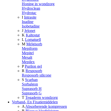
Honing in wondzorg
Hydroclean
Hydrotac
I
Intrasite
Inadine
Isobetadine
J
Jelonet
K
Kaltostat
L
Lomatuell
M
Melgisorb
Mepiform
Mepitel
Mesalt
Mepilex
P
Purilon gel
R
Resposorb
Resposorb silicone
S
Scarban
Sorbalgon
Suprasorb H
Suprasorb G
T
Tegaderm wondzorg
Verband- En Fixatiemiddelen
A
Absorberende kompressen
B
Blauwe kleefpleisters