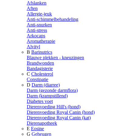
Afslanken
Aften
Allergie-jeuk
Anti-schimmelbehandeling
Anti-snurken
Anti-stress
Arkocaps
Aromatherapie
Alvityl
B
Barinutrics
Blauwe plekken - kneuzingen
Brandwonden
Bandagisterie
C
Cholesterol
Constipatie
D
Darm (diarree)
Darm (gezonde darmflora)
Darm (krampstillend)
Diabetes voet
Dierenvoeding Hill's (hond)
Dierenvoeding Royal Canin (hond)
Dierenvoeding Royal Canin (kat)
Dierenapotheek
E
Eosine
G
Geheugen