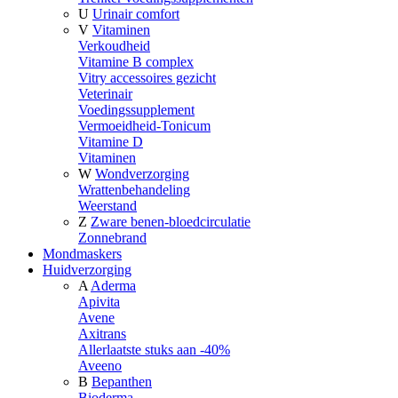
U
Urinair comfort
V
Vitaminen
Verkoudheid
Vitamine B complex
Vitry accessoires gezicht
Veterinair
Voedingssupplement
Vermoeidheid-Tonicum
Vitamine D
Vitaminen
W
Wondverzorging
Wrattenbehandeling
Weerstand
Z
Zware benen-bloedcirculatie
Zonnebrand
Mondmaskers
Huidverzorging
A
Aderma
Apivita
Avene
Axitrans
Allerlaatste stuks aan -40%
Aveeno
B
Bepanthen
Bioderma