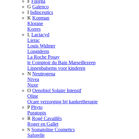
F
Filorga
G
Galenco
I
Isdinceutics
K
Kopman
Klorane
Korres
L
Lactacyd
Lierac
Louis Widmer
Longiderm
La Roche Posay
le Comptoir du Bain Marseillezeep
Lippenbalsems voor kinderen
N
Neutrogena
Nivea
Nuxe
O
Oenobiol Solaire Intensif
Oline
Ocare verzorging bij kankertherapie
P
Phyto
Puratopix
R
Rogé Cavaillès
Roger en Gallet
S
Somatoline Cosmetics
Saforelle