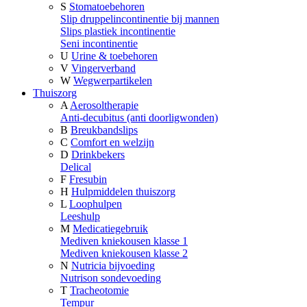
S
Stomatoebehoren
Slip druppelincontinentie bij mannen
Slips plastiek incontinentie
Seni incontinentie
U
Urine & toebehoren
V
Vingerverband
W
Wegwerpartikelen
Thuiszorg
A
Aerosoltherapie
Anti-decubitus (anti doorligwonden)
B
Breukbandslips
C
Comfort en welzijn
D
Drinkbekers
Delical
F
Fresubin
H
Hulpmiddelen thuiszorg
L
Loophulpen
Leeshulp
M
Medicatiegebruik
Mediven kniekousen klasse 1
Mediven kniekousen klasse 2
N
Nutricia bijvoeding
Nutrison sondevoeding
T
Tracheotomie
Tempur