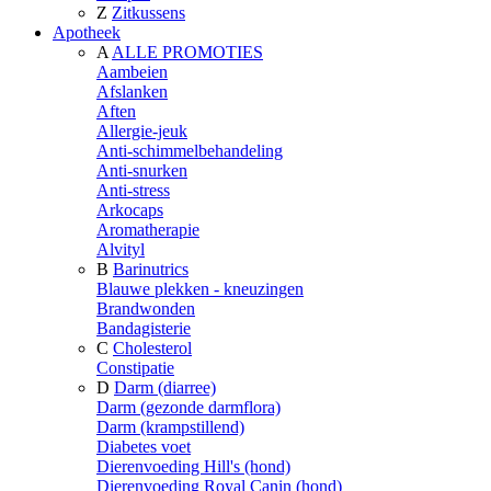
Z
Zitkussens
Apotheek
A
ALLE PROMOTIES
Aambeien
Afslanken
Aften
Allergie-jeuk
Anti-schimmelbehandeling
Anti-snurken
Anti-stress
Arkocaps
Aromatherapie
Alvityl
B
Barinutrics
Blauwe plekken - kneuzingen
Brandwonden
Bandagisterie
C
Cholesterol
Constipatie
D
Darm (diarree)
Darm (gezonde darmflora)
Darm (krampstillend)
Diabetes voet
Dierenvoeding Hill's (hond)
Dierenvoeding Royal Canin (hond)