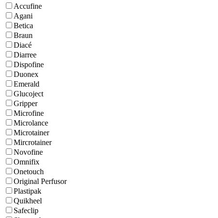
Accufine
Agani
Betica
Braun
Diacé
Diarree
Dispofine
Duonex
Emerald
Glucoject
Gripper
Microfine
Microlance
Microtainer
Mircrotainer
Novofine
Omnifix
Onetouch
Original Perfusor
Plastipak
Quikheel
Safeclip