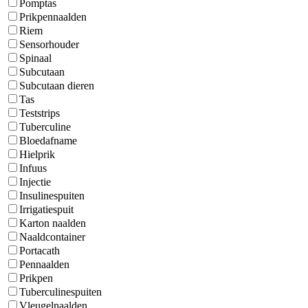
Pomptas
Prikpennaalden
Riem
Sensorhouder
Spinaal
Subcutaan
Subcutaan dieren
Tas
Teststrips
Tuberculine
Bloedafname
Hielprik
Infuus
Injectie
Insulinespuiten
Irrigatiespuit
Karton naalden
Naaldcontainer
Portacath
Pennaalden
Prikpen
Tuberculinespuiten
Vleugelnaalden