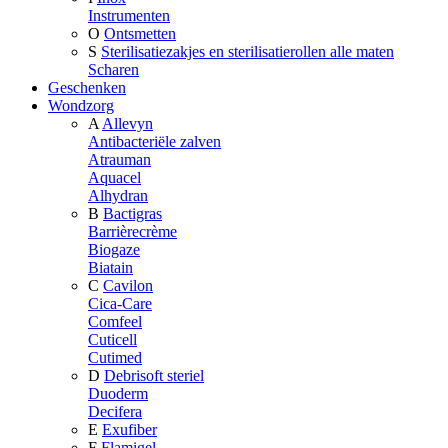
Instrumenten
O
Ontsmetten
S
Sterilisatiezakjes en sterilisatierollen alle maten
Scharen
Geschenken
Wondzorg
A
Allevyn
Antibacteriële zalven
Atrauman
Aquacel
Alhydran
B
Bactigras
Barrièrecrème
Biogaze
Biatain
C
Cavilon
Cica-Care
Comfeel
Cuticell
Cutimed
D
Debrisoft steriel
Duoderm
Decifera
E
Exufiber
F
Flamigel