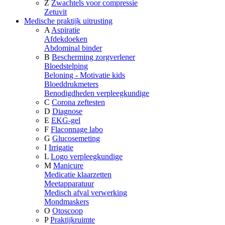
Z
Zwachtels voor compressie
Zetuvit
Medische praktijk uitrusting
A
Aspiratie
Afdekdoeken
Abdominal binder
B
Bescherming zorgverlener
Bloedstelping
Beloning - Motivatie kids
Bloeddrukmeters
Benodigdheden verpleegkundige
C
Corona zeftesten
D
Diagnose
E
EKG-gel
F
Flaconnage labo
G
Glucosemeting
I
Irrigatie
L
Logo verpleegkundige
M
Manicure
Medicatie klaarzetten
Meetapparatuur
Medisch afval verwerking
Mondmaskers
O
Otoscoop
P
Praktijkruimte