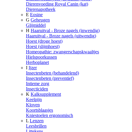
Dierenvoeding Royal Canin (kat)
Dierenapotheek
E
Eosine
G
Geheugen
Glijmiddel
H
Haaruitval - Broze nagels (inwendig)
Haaruitval - Broze nagels (uitwendig)
Hoest (droge hoest)
Hoest (slijmhoest)
Homeopathie: zwangerschapskwaaltjes
Hielspoorkussen
Herboplanet
I
Ijzer
Insectenbeten (behandelend)
Insectenbeten (preventief)
Intieme zorg
Insecticiden
K
Kalksupplement
Keelpijn
Kloven
Koortsblaasjes
Kniestoelen ergonomisch
L
Lenzen
Leesbrillen
Littekens