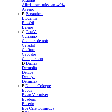
Axitrans
Allerlaatste stuks aan -40%
Aveeno
B
Bepanthen
Bioderma
Bio-Oil
Belène
C
CeraVe
Curasano
Couleurs de noir
Cetaphil
Coiffure
Caudalie
Cent pur cent
D
Ducray
Dermolin
Dercos
Dexeryl
Dermalex
E
Eau de Cologne
Eubos
Evian Verstuiver
Epaderm
Eucerin
Eye Care Cosmetica