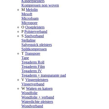
Kinderpleisters
Kompressen non woven
M
Melolin
Mesoft
Microfoam
Micropore
O
Oogpleisters
P
Polsterverband
S
Snelverband
Stellaline
Salvequick pleisters
Splitkompressen
T
Transpore
Tape
Tegaderm Roll
Tegaderm Film
Tegaderm IV
Tegaderm + transparante pad
V
Vingerpleisters
Vingerverband
W
Watten en katoen
Wondfolie
Wondfolie + verband
Waterdichte pleisters
Wondverband