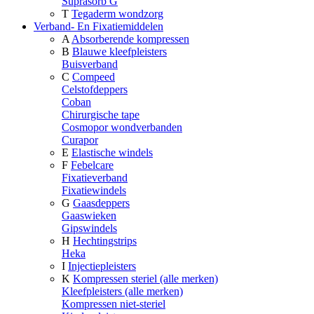
Suprasorb G
T
Tegaderm wondzorg
Verband- En Fixatiemiddelen
A
Absorberende kompressen
B
Blauwe kleefpleisters
Buisverband
C
Compeed
Celstofdeppers
Coban
Chirurgische tape
Cosmopor wondverbanden
Curapor
E
Elastische windels
F
Febelcare
Fixatieverband
Fixatiewindels
G
Gaasdeppers
Gaaswieken
Gipswindels
H
Hechtingstrips
Heka
I
Injectiepleisters
K
Kompressen steriel (alle merken)
Kleefpleisters (alle merken)
Kompressen niet-steriel