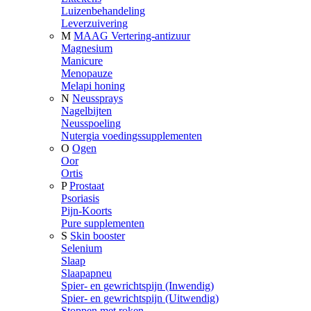
Luizenbehandeling
Leverzuivering
M
MAAG Vertering-antizuur
Magnesium
Manicure
Menopauze
Melapi honing
N
Neussprays
Nagelbijten
Neusspoeling
Nutergia voedingssupplementen
O
Ogen
Oor
Ortis
P
Prostaat
Psoriasis
Pijn-Koorts
Pure supplementen
S
Skin booster
Selenium
Slaap
Slaapapneu
Spier- en gewrichtspijn (Inwendig)
Spier- en gewrichtspijn (Uitwendig)
Stoppen met roken