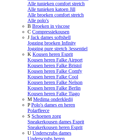
Alle tunieken comfort stretch
Alle tunieken katoen Jill
Alle broeken comfort stretch
Alle polo's
B
Broeken in viscose
C
Compressiekousen
J
Jack dames softshell
Jogging broeken Infinity
Jogging pure stretch 3essentiel
K
Kousen heren Esprit
Kousen heren Falke Airport
Kousen heren Falke Bristol
Kousen heren Falke Comfy
Kousen heren Falke Cool
Kousen heren Falke Nelson
Kousen heren Falke Berlin
Kousen heren Falke Tiago
M
Medima onderkledij
P
Polo's dames en heren
Polarfleece
S
Schoenen zorg
Sneakerkousen dames Esprit
Sneakerkousen heren Esprit
U
Underscrubs dames
Underscrubs heren