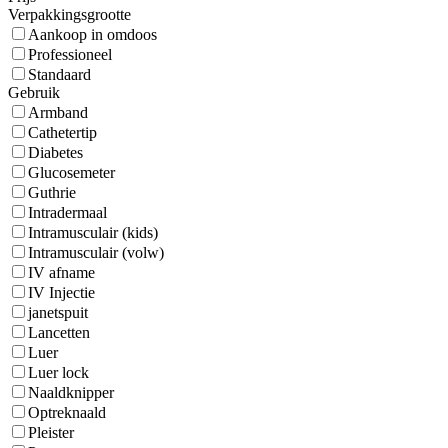
Verpakkingsgrootte
Aankoop in omdoos
Professioneel
Standaard
Gebruik
Armband
Cathetertip
Diabetes
Glucosemeter
Guthrie
Intradermaal
Intramusculair (kids)
Intramusculair (volw)
IV afname
IV Injectie
janetspuit
Lancetten
Luer
Luer lock
Naaldknipper
Optreknaald
Pleister