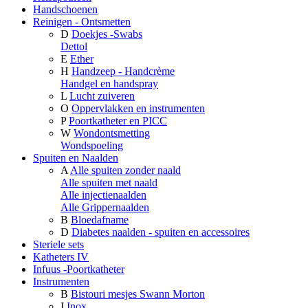
Handschoenen
Reinigen - Ontsmetten
D
Doekjes -Swabs
Dettol
E
Ether
H
Handzeep - Handcrème
Handgel en handspray
L
Lucht zuiveren
O
Oppervlakken en instrumenten
P
Poortkatheter en PICC
W
Wondontsmetting
Wondspoeling
Spuiten en Naalden
A
Alle spuiten zonder naald
Alle spuiten met naald
Alle injectienaalden
Alle Grippernaalden
B
Bloedafname
D
Diabetes naalden - spuiten en accessoires
Steriele sets
Katheters IV
Infuus -Poortkatheter
Instrumenten
B
Bistouri mesjes Swann Morton
I
Inox