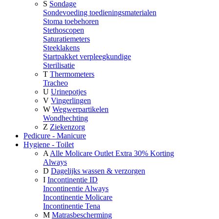
S
Sondage
Sondevoeding toedieningsmaterialen
Stoma toebehoren
Stethoscopen
Saturatiemeters
Steeklakens
Startpakket verpleegkundige
Sterilisatie
T
Thermometers
Tracheo
U
Urinepotjes
V
Vingerlingen
W
Wegwerpartikelen
Wondhechting
Z
Ziekenzorg
Pedicure - Manicure
Hygiene - Toilet
A
Alle Molicare Outlet Extra 30% Korting
Always
D
Dagelijks wassen & verzorgen
I
Incontinentie ID
Incontinentie Always
Incontinentie Molicare
Incontinentie Tena
M
Matrasbescherming