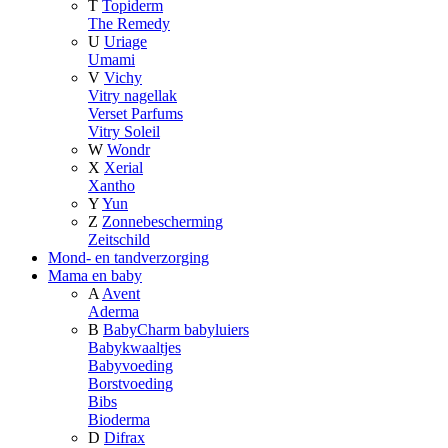
T
Topiderm
The Remedy
U
Uriage
Umami
V
Vichy
Vitry nagellak
Verset Parfums
Vitry Soleil
W
Wondr
X
Xerial
Xantho
Y
Yun
Z
Zonnebescherming
Zeitschild
Mond- en tandverzorging
Mama en baby
A
Avent
Aderma
B
BabyCharm babyluiers
Babykwaaltjes
Babyvoeding
Borstvoeding
Bibs
Bioderma
D
Difrax