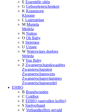
E
Essentiële oliën
G
Geboortegeschenken
K
Kraamzorg
Klorane
L
Luieruitslag
M
Mustela
Medela
N
Nattou
O
Oh Baby
S
Striemen
U
Uriage
W
Waterwipes doekjes
Weleda
Y
Yun Baby
Z
Zwangerschapskwaaltjes
Zwangerschapstest
Zwangerschapswens
Zwangerschapsvitamines
Zwangerschapsgordel
EHBO
B
Brandwonden
C
Coldhot
E
EHBO (aanvullen koffer)
S
Snelverband
V
Verbandkoffers gevuld