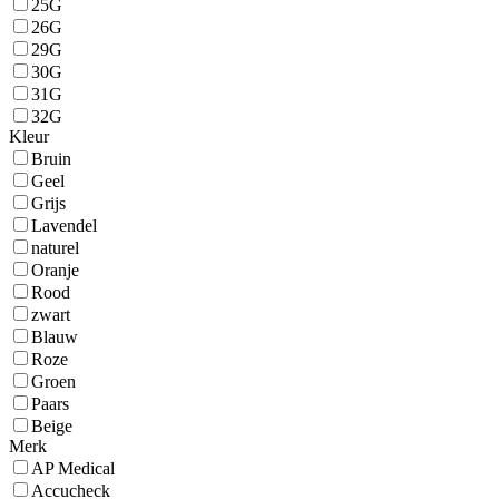
25G
26G
29G
30G
31G
32G
Kleur
Bruin
Geel
Grijs
Lavendel
naturel
Oranje
Rood
zwart
Blauw
Roze
Groen
Paars
Beige
Merk
AP Medical
Accucheck