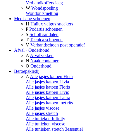
Verbandkoffers leeg
W
Wondspoeling
Wondontsmetting
Medische schoenen
H
Hallux valgus sneakers
P
Podartis schoenen
S
Scholl sandalen
T
Tecnica schoenen
V
Verbandschoen post operatief
Afval - Onderhoud
A
Afvalzakken
N
Naaldcontainer
O
Onderhoud
Beroepskledij
A
Alle jasjes katoen Fleur
Alle jasjes katoen Livia
Alle jasjes katoen Floris
Alle jasjes katoen Livio
Alle jasjes katoen Laura
Alle jasjes katoen met rits
Alle jasjes viscose
Alle jasjes stretch
Alle tunieken Infinity
Alle tunieken viscose
Alle tunieken stretch 3essentiel