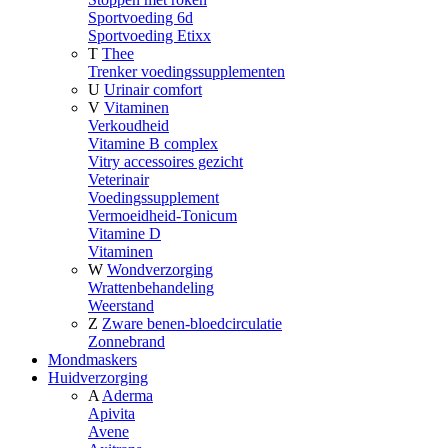
Sportvoeding 6d
Sportvoeding Etixx
T
Thee
Trenker voedingssupplementen
U
Urinair comfort
V
Vitaminen
Verkoudheid
Vitamine B complex
Vitry accessoires gezicht
Veterinair
Voedingssupplement
Vermoeidheid-Tonicum
Vitamine D
Vitaminen
W
Wondverzorging
Wrattenbehandeling
Weerstand
Z
Zware benen-bloedcirculatie
Zonnebrand
Mondmaskers
Huidverzorging
A
Aderma
Apivita
Avene