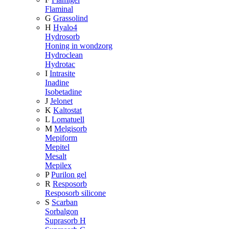
Flaminal
G
Grassolind
H
Hyalo4
Hydrosorb
Honing in wondzorg
Hydroclean
Hydrotac
I
Intrasite
Inadine
Isobetadine
J
Jelonet
K
Kaltostat
L
Lomatuell
M
Melgisorb
Mepiform
Mepitel
Mesalt
Mepilex
P
Purilon gel
R
Resposorb
Resposorb silicone
S
Scarban
Sorbalgon
Suprasorb H