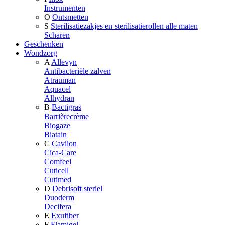
Instrumenten
O
Ontsmetten
S
Sterilisatiezakjes en sterilisatierollen alle maten
Scharen
Geschenken
Wondzorg
A
Allevyn
Antibacteriële zalven
Atrauman
Aquacel
Alhydran
B
Bactigras
Barrièrecrème
Biogaze
Biatain
C
Cavilon
Cica-Care
Comfeel
Cuticell
Cutimed
D
Debrisoft steriel
Duoderm
Decifera
E
Exufiber
F
Flamigel