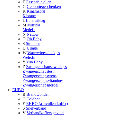
E
Essentiële oliën
G
Geboortegeschenken
K
Kraamzorg
Klorane
L
Luieruitslag
M
Mustela
Medela
N
Nattou
O
Oh Baby
S
Striemen
U
Uriage
W
Waterwipes doekjes
Weleda
Y
Yun Baby
Z
Zwangerschapskwaaltjes
Zwangerschapstest
Zwangerschapswens
Zwangerschapsvitamines
Zwangerschapsgordel
EHBO
B
Brandwonden
C
Coldhot
E
EHBO (aanvullen koffer)
S
Snelverband
V
Verbandkoffers gevuld