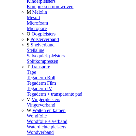
Kinderpleisters
Kompressen non woven
M
Melolin
Mesoft
Microfoam
Micropore
O
Oogpleisters
P
Polsterverband
S
Snelverband
Stellaline
Salvequick pleisters
Splitkompressen
T
Transpore
Tape
Tegaderm Roll
Tegaderm Film
Tegaderm IV
Tegaderm + transparante pad
V
Vingerpleisters
Vingerverband
W
Watten en katoen
Wondfolie
Wondfolie + verband
Waterdichte pleisters
Wondverband