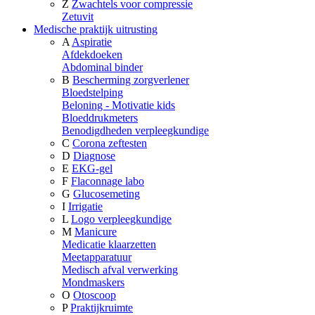
Z
Zwachtels voor compressie
Zetuvit
Medische praktijk uitrusting
A
Aspiratie
Afdekdoeken
Abdominal binder
B
Bescherming zorgverlener
Bloedstelping
Beloning - Motivatie kids
Bloeddrukmeters
Benodigdheden verpleegkundige
C
Corona zeftesten
D
Diagnose
E
EKG-gel
F
Flaconnage labo
G
Glucosemeting
I
Irrigatie
L
Logo verpleegkundige
M
Manicure
Medicatie klaarzetten
Meetapparatuur
Medisch afval verwerking
Mondmaskers
O
Otoscoop
P
Praktijkruimte