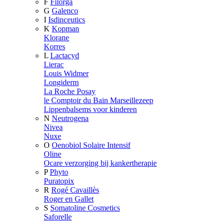
F
Filorga
G
Galenco
I
Isdinceutics
K
Kopman
Klorane
Korres
L
Lactacyd
Lierac
Louis Widmer
Longiderm
La Roche Posay
le Comptoir du Bain Marseillezeep
Lippenbalsems voor kinderen
N
Neutrogena
Nivea
Nuxe
O
Oenobiol Solaire Intensif
Oline
Ocare verzorging bij kankertherapie
P
Phyto
Puratopix
R
Rogé Cavaillès
Roger en Gallet
S
Somatoline Cosmetics
Saforelle