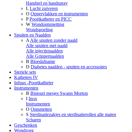
Handgel en handspray
L
Lucht zuiveren
O
Oppervlakken en instrumenten
P
Poortkatheter en PICC
W
Wondontsmetting
Wondspoeling
Spuiten en Naalden
A
Alle spuiten zonder naald
Alle spuiten met naald
Alle injectienaalden
Alle Grippernaalden
B
Bloedafname
D
Diabetes naalden - spuiten en accessoires
Steriele sets
Katheters IV
Infuus -Poortkatheter
Instrumenten
B
Bistouri mesjes Swann Morton
I
Inox
Instrumenten
O
Ontsmetten
S
Sterilisatiezakjes en sterilisatierollen alle maten
Scharen
Geschenken
Wondzorg