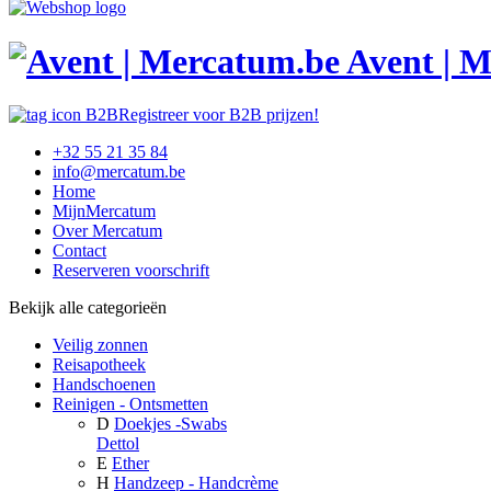
Avent | 
Registreer voor B2B prijzen!
+32 55 21 35 84
info@mercatum.be
Home
MijnMercatum
Over Mercatum
Contact
Reserveren voorschrift
Bekijk alle categorieën
Veilig zonnen
Reisapotheek
Handschoenen
Reinigen - Ontsmetten
D
Doekjes -Swabs
Dettol
E
Ether
H
Handzeep - Handcrème