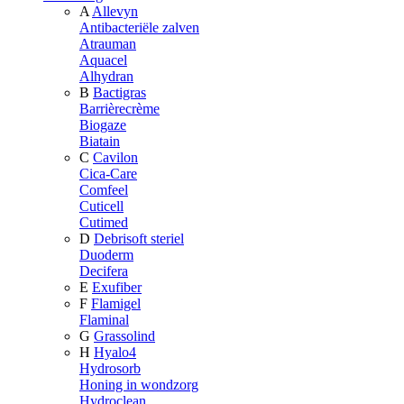
A
Allevyn
Antibacteriële zalven
Atrauman
Aquacel
Alhydran
B
Bactigras
Barrièrecrème
Biogaze
Biatain
C
Cavilon
Cica-Care
Comfeel
Cuticell
Cutimed
D
Debrisoft steriel
Duoderm
Decifera
E
Exufiber
F
Flamigel
Flaminal
G
Grassolind
H
Hyalo4
Hydrosorb
Honing in wondzorg
Hydroclean