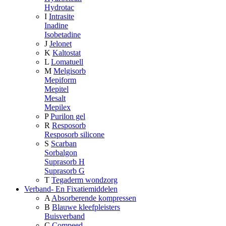
Hydrotac
I
Intrasite
Inadine
Isobetadine
J
Jelonet
K
Kaltostat
L
Lomatuell
M
Melgisorb
Mepiform
Mepitel
Mesalt
Mepilex
P
Purilon gel
R
Resposorb
Resposorb silicone
S
Scarban
Sorbalgon
Suprasorb H
Suprasorb G
T
Tegaderm wondzorg
Verband- En Fixatiemiddelen
A
Absorberende kompressen
B
Blauwe kleefpleisters
Buisverband
C
Compeed