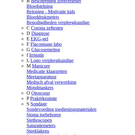
B
Bescherming zorgverlener
Bloedstelping
Beloning - Motivatie kids
Bloeddrukmeters
Benodigdheden verpleegkundige
C
Corona zeftesten
D
Diagnose
E
EKG-gel
F
Flaconnage labo
G
Glucosemeting
I
Irrigatie
L
Logo verpleegkundige
M
Manicure
Medicatie klaarzetten
Meetapparatuur
Medisch afval verwerking
Mondmaskers
O
Otoscoop
P
Praktijkruimte
S
Sondage
Sondevoeding toedieningsmaterialen
Stoma toebehoren
Stethoscopen
Saturatiemeters
Steeklakens