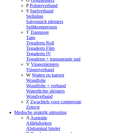
O
Oogpleisters
P
Polsterverband
S
Snelverband
Stellaline
Salvequick pleisters
Splitkompressen
T
Transpore
Tape
Tegaderm Roll
Tegaderm Film
Tegaderm IV
Tegaderm + transparante pad
V
Vingerpleisters
Vingerverband
W
Watten en katoen
Wondfolie
Wondfolie + verband
Waterdichte pleisters
Wondverband
Z
Zwachtels voor compressie
Zetuvit
Medische praktijk uitrusting
A
Aspiratie
Afdekdoeken
Abdominal binder