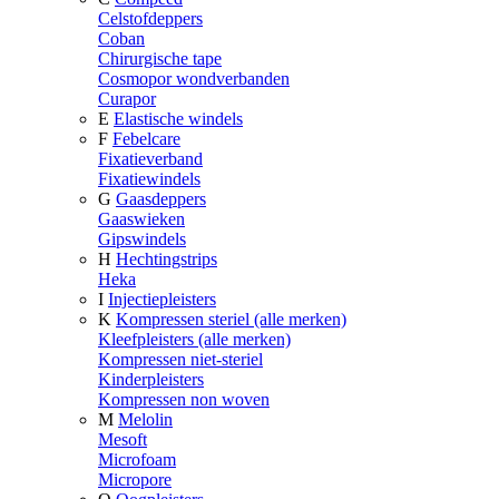
Celstofdeppers
Coban
Chirurgische tape
Cosmopor wondverbanden
Curapor
E
Elastische windels
F
Febelcare
Fixatieverband
Fixatiewindels
G
Gaasdeppers
Gaaswieken
Gipswindels
H
Hechtingstrips
Heka
I
Injectiepleisters
K
Kompressen steriel (alle merken)
Kleefpleisters (alle merken)
Kompressen niet-steriel
Kinderpleisters
Kompressen non woven
M
Melolin
Mesoft
Microfoam
Micropore