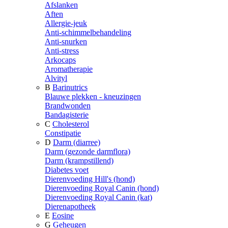
Afslanken
Aften
Allergie-jeuk
Anti-schimmelbehandeling
Anti-snurken
Anti-stress
Arkocaps
Aromatherapie
Alvityl
B
Barinutrics
Blauwe plekken - kneuzingen
Brandwonden
Bandagisterie
C
Cholesterol
Constipatie
D
Darm (diarree)
Darm (gezonde darmflora)
Darm (krampstillend)
Diabetes voet
Dierenvoeding Hill's (hond)
Dierenvoeding Royal Canin (hond)
Dierenvoeding Royal Canin (kat)
Dierenapotheek
E
Eosine
G
Geheugen