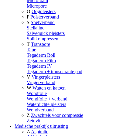
Microfoam
Micropore
O
Oogpleisters
P
Polsterverband
S
Snelverband
Stellaline
Salvequick pleisters
Splitkompressen
T
Transpore
Tape
Tegaderm Roll
Tegaderm Film
Tegaderm IV
Tegaderm + transparante pad
V
Vingerpleisters
Vingerverband
W
Watten en katoen
Wondfolie
Wondfolie + verband
Waterdichte pleisters
Wondverband
Z
Zwachtels voor compressie
Zetuvit
Medische praktijk uitrusting
A
Aspiratie