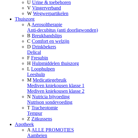
U
Urine & toebehoren
V
Vingerverband
W
Wegwerpartikelen
Thuiszorg
A
Aerosoltherapie
Anti-decubitus (anti doorligwonden)
B
Breukbandslips
C
Comfort en welzijn
D
Drinkbekers
Delical
F
Fresubin
H
Hulpmiddelen thuiszorg
L
Loophulpen
Leeshulp
M
Medicatiegebruik
Mediven kniekousen klasse 1
Mediven kniekousen klasse 2
N
Nutricia bijvoeding
Nutrison sondevoeding
T
Tracheotomie
Tempur
Z
Zitkussens
Apotheek
A
ALLE PROMOTIES
Aambeien