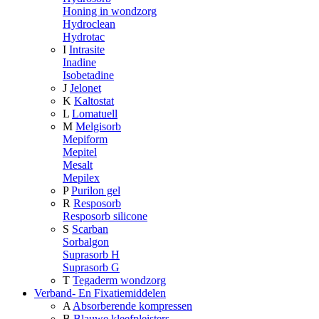
Honing in wondzorg
Hydroclean
Hydrotac
I
Intrasite
Inadine
Isobetadine
J
Jelonet
K
Kaltostat
L
Lomatuell
M
Melgisorb
Mepiform
Mepitel
Mesalt
Mepilex
P
Purilon gel
R
Resposorb
Resposorb silicone
S
Scarban
Sorbalgon
Suprasorb H
Suprasorb G
T
Tegaderm wondzorg
Verband- En Fixatiemiddelen
A
Absorberende kompressen
B
Blauwe kleefpleisters