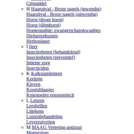
Glijmiddel
H
Haaruitval - Broze nagels (inwendig)
Haaruitval - Broze nagels (uitwendig)
Hoest (droge hoest)
Hoest (slijmhoest)
Homeopathie: zwangerschapskwaaltjes
Hielspoorkussen
Herboplanet
I
Ijzer
Insectenbeten (behandelend)
Insectenbeten (preventief)
Intieme zorg
Insecticiden
K
Kalksupplement
Keelpijn
Kloven
Koortsblaasjes
Kniestoelen ergonomisch
L
Lenzen
Leesbrillen
Littekens
Luizenbehandeling
Leverzuivering
M
MAAG Vertering-antizuur
Magnesium