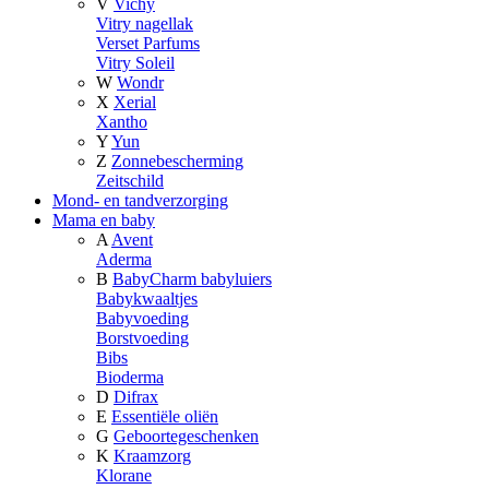
V
Vichy
Vitry nagellak
Verset Parfums
Vitry Soleil
W
Wondr
X
Xerial
Xantho
Y
Yun
Z
Zonnebescherming
Zeitschild
Mond- en tandverzorging
Mama en baby
A
Avent
Aderma
B
BabyCharm babyluiers
Babykwaaltjes
Babyvoeding
Borstvoeding
Bibs
Bioderma
D
Difrax
E
Essentiële oliën
G
Geboortegeschenken
K
Kraamzorg
Klorane