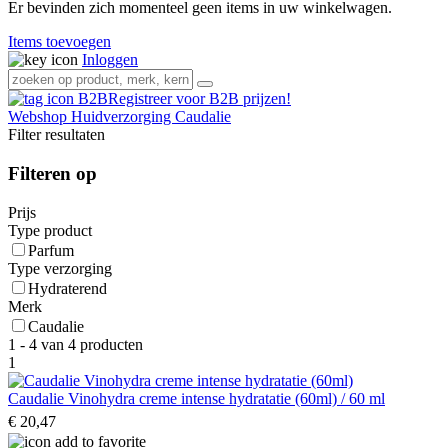
Er bevinden zich momenteel geen items in uw winkelwagen.
Items toevoegen
Inloggen
Registreer voor B2B prijzen!
Webshop
Huidverzorging
Caudalie
Filter resultaten
Filteren op
Prijs
Type product
Parfum
Type verzorging
Hydraterend
Merk
Caudalie
1 - 4 van 4 producten
1
Caudalie Vinohydra creme intense hydratatie (60ml) / 60 ml
€ 20,47