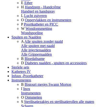
E
Ether
H
Handzeep - Handcrème
Handgel en handspray
L
Lucht zuiveren
O
Oppervlakken en instrumenten
P
Poortkatheter en PICC
W
Wondontsmetting
Wondspoeling
Spuiten en Naalden
A
Alle spuiten zonder naald
Alle spuiten met naald
Alle injectienaalden
Alle Grippernaalden
B
Bloedafname
D
Diabetes naalden - spuiten en accessoires
Steriele sets
Katheters IV
Infuus -Poortkatheter
Instrumenten
B
Bistouri mesjes Swann Morton
I
Inox
Instrumenten
O
Ontsmetten
S
Sterilisatiezakjes en sterilisatierollen alle maten
Scharen