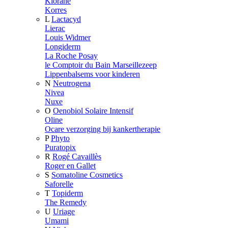
Klorane
Korres
L
Lactacyd
Lierac
Louis Widmer
Longiderm
La Roche Posay
le Comptoir du Bain Marseillezeep
Lippenbalsems voor kinderen
N
Neutrogena
Nivea
Nuxe
O
Oenobiol Solaire Intensif
Oline
Ocare verzorging bij kankertherapie
P
Phyto
Puratopix
R
Rogé Cavaillès
Roger en Gallet
S
Somatoline Cosmetics
Saforelle
T
Topiderm
The Remedy
U
Uriage
Umami