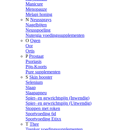
Manicure
Menopauze
Melapi honing
N
Neussprays
Nagelbijten
Neusspoeling
Nutergia voedingssupplementen
O
Ogen
Oor
Ortis
P
Prostaat
Psoriasis
Pijn-Koorts
Pure supplementen
S
Skin booster
Selenium
Slaap
Slaapapneu
Spier- en gewrichtspijn (Inwendig)
Spier- en gewrichtspijn (Uitwendig)
Stoppen met roken
Sportvoeding 6d
Sportvoeding Etixx
T
Thee
Trenker voedingssupplementen