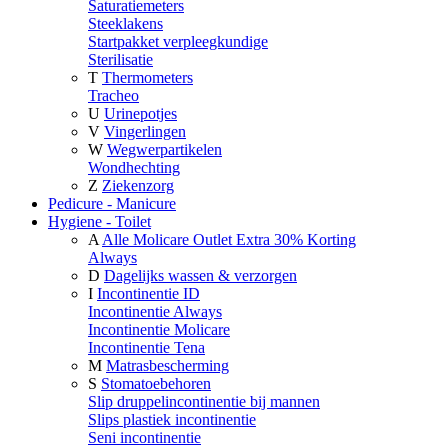
Saturatiemeters
Steeklakens
Startpakket verpleegkundige
Sterilisatie
T
Thermometers
Tracheo
U
Urinepotjes
V
Vingerlingen
W
Wegwerpartikelen
Wondhechting
Z
Ziekenzorg
Pedicure - Manicure
Hygiene - Toilet
A
Alle Molicare Outlet Extra 30% Korting
Always
D
Dagelijks wassen & verzorgen
I
Incontinentie ID
Incontinentie Always
Incontinentie Molicare
Incontinentie Tena
M
Matrasbescherming
S
Stomatoebehoren
Slip druppelincontinentie bij mannen
Slips plastiek incontinentie
Seni incontinentie