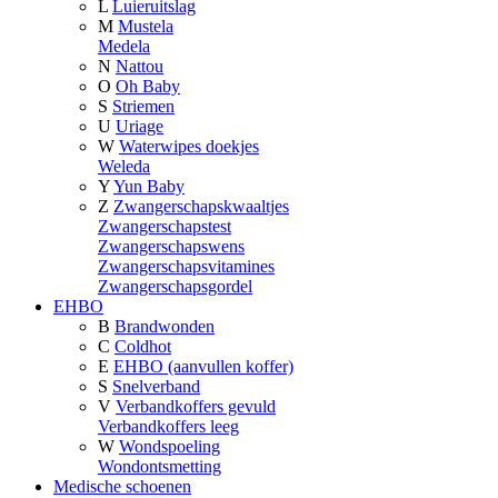
L
Luieruitslag
M
Mustela
Medela
N
Nattou
O
Oh Baby
S
Striemen
U
Uriage
W
Waterwipes doekjes
Weleda
Y
Yun Baby
Z
Zwangerschapskwaaltjes
Zwangerschapstest
Zwangerschapswens
Zwangerschapsvitamines
Zwangerschapsgordel
EHBO
B
Brandwonden
C
Coldhot
E
EHBO (aanvullen koffer)
S
Snelverband
V
Verbandkoffers gevuld
Verbandkoffers leeg
W
Wondspoeling
Wondontsmetting
Medische schoenen