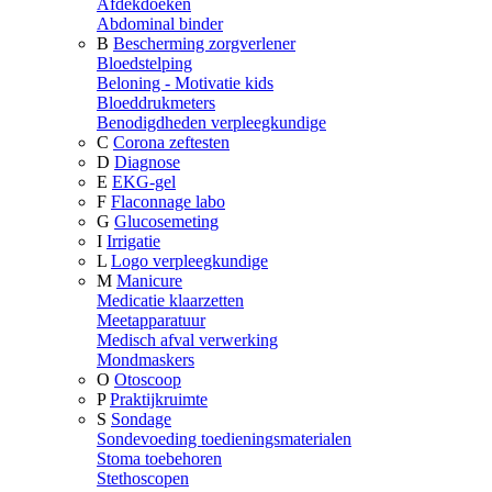
Afdekdoeken
Abdominal binder
B
Bescherming zorgverlener
Bloedstelping
Beloning - Motivatie kids
Bloeddrukmeters
Benodigdheden verpleegkundige
C
Corona zeftesten
D
Diagnose
E
EKG-gel
F
Flaconnage labo
G
Glucosemeting
I
Irrigatie
L
Logo verpleegkundige
M
Manicure
Medicatie klaarzetten
Meetapparatuur
Medisch afval verwerking
Mondmaskers
O
Otoscoop
P
Praktijkruimte
S
Sondage
Sondevoeding toedieningsmaterialen
Stoma toebehoren
Stethoscopen