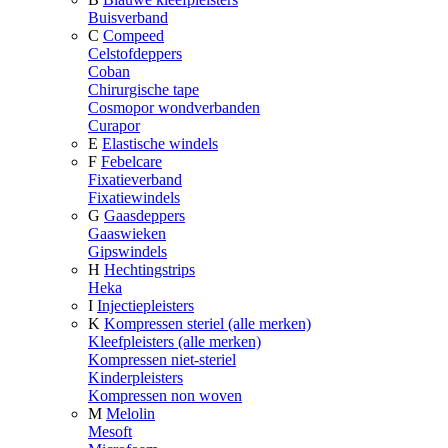
Buisverband
C
Compeed
Celstofdeppers
Coban
Chirurgische tape
Cosmopor wondverbanden
Curapor
E
Elastische windels
F
Febelcare
Fixatieverband
Fixatiewindels
G
Gaasdeppers
Gaaswieken
Gipswindels
H
Hechtingstrips
Heka
I
Injectiepleisters
K
Kompressen steriel (alle merken)
Kleefpleisters (alle merken)
Kompressen niet-steriel
Kinderpleisters
Kompressen non woven
M
Melolin
Mesoft