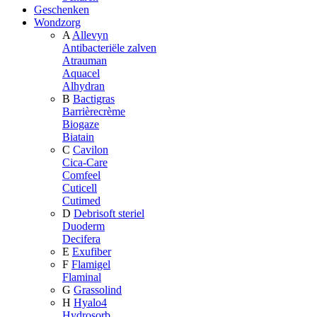
Geschenken
Wondzorg
A
Allevyn
Antibacteriële zalven
Atrauman
Aquacel
Alhydran
B
Bactigras
Barrièrecrème
Biogaze
Biatain
C
Cavilon
Cica-Care
Comfeel
Cuticell
Cutimed
D
Debrisoft steriel
Duoderm
Decifera
E
Exufiber
F
Flamigel
Flaminal
G
Grassolind
H
Hyalo4
Hydrosorb