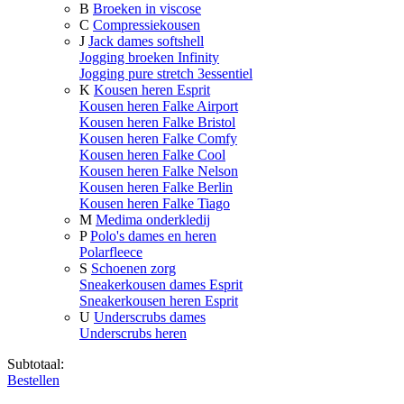
B
Broeken in viscose
C
Compressiekousen
J
Jack dames softshell
Jogging broeken Infinity
Jogging pure stretch 3essentiel
K
Kousen heren Esprit
Kousen heren Falke Airport
Kousen heren Falke Bristol
Kousen heren Falke Comfy
Kousen heren Falke Cool
Kousen heren Falke Nelson
Kousen heren Falke Berlin
Kousen heren Falke Tiago
M
Medima onderkledij
P
Polo's dames en heren
Polarfleece
S
Schoenen zorg
Sneakerkousen dames Esprit
Sneakerkousen heren Esprit
U
Underscrubs dames
Underscrubs heren
Subtotaal:
Bestellen