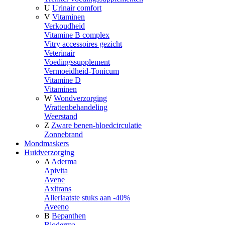
U
Urinair comfort
V
Vitaminen
Verkoudheid
Vitamine B complex
Vitry accessoires gezicht
Veterinair
Voedingssupplement
Vermoeidheid-Tonicum
Vitamine D
Vitaminen
W
Wondverzorging
Wrattenbehandeling
Weerstand
Z
Zware benen-bloedcirculatie
Zonnebrand
Mondmaskers
Huidverzorging
A
Aderma
Apivita
Avene
Axitrans
Allerlaatste stuks aan -40%
Aveeno
B
Bepanthen
Bioderma