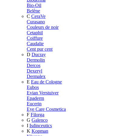
Bio-Oil
Belène
C
CeraVe
Curasano
Couleurs de noir
Cetaphil
Coiffure
Caudalie
Cent pur cent
D
Ducray
Dermolin
Dercos
Dexeryl
Dermalex
E
Eau de Cologne
Eubos
Evian Verstuiver
Epaderm
Eucerin
Eye Care Cosmetica
F
Filorga
G
Galenco
I
Isdinceutics
K
Kopman