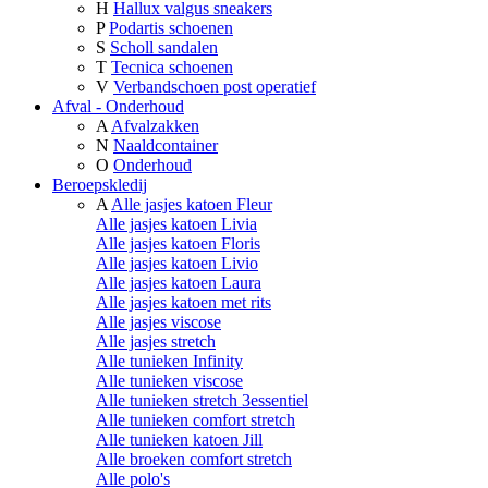
H
Hallux valgus sneakers
P
Podartis schoenen
S
Scholl sandalen
T
Tecnica schoenen
V
Verbandschoen post operatief
Afval - Onderhoud
A
Afvalzakken
N
Naaldcontainer
O
Onderhoud
Beroepskledij
A
Alle jasjes katoen Fleur
Alle jasjes katoen Livia
Alle jasjes katoen Floris
Alle jasjes katoen Livio
Alle jasjes katoen Laura
Alle jasjes katoen met rits
Alle jasjes viscose
Alle jasjes stretch
Alle tunieken Infinity
Alle tunieken viscose
Alle tunieken stretch 3essentiel
Alle tunieken comfort stretch
Alle tunieken katoen Jill
Alle broeken comfort stretch
Alle polo's