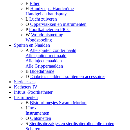
E
Ether
H
Handzeep - Handcrème
Handgel en handspray
L
Lucht zuiveren
O
Oppervlakken en instrumenten
P
Poortkatheter en PICC
W
Wondontsmetting
Wondspoeling
Spuiten en Naalden
A
Alle spuiten zonder naald
Alle spuiten met naald
Alle injectienaalden
Alle Grippernaalden
B
Bloedafname
D
Diabetes naalden - spuiten en accessoires
Steriele sets
Katheters IV
Infuus -Poortkatheter
Instrumenten
B
Bistouri mesjes Swann Morton
I
Inox
Instrumenten
O
Ontsmetten
S
Sterilisatiezakjes en sterilisatierollen alle maten
Scharen