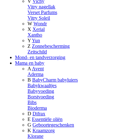
V
Vichy
Vitry nagellak
Verset Parfums
Vitry Soleil
W
Wondr
X
Xerial
Xantho
Y
Yun
Z
Zonnebescherming
Zeitschild
Mond- en tandverzorging
Mama en baby
A
Avent
Aderma
B
BabyCharm babyluiers
Babykwaaltjes
Babyvoeding
Borstvoeding
Bibs
Bioderma
D
Difrax
E
Essentiële oliën
G
Geboortegeschenken
K
Kraamzorg
Klorane