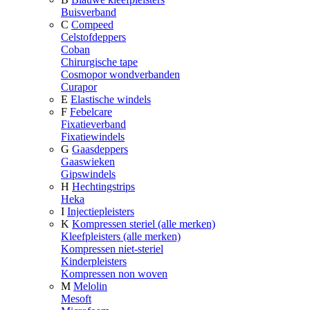
Buisverband
C
Compeed
Celstofdeppers
Coban
Chirurgische tape
Cosmopor wondverbanden
Curapor
E
Elastische windels
F
Febelcare
Fixatieverband
Fixatiewindels
G
Gaasdeppers
Gaaswieken
Gipswindels
H
Hechtingstrips
Heka
I
Injectiepleisters
K
Kompressen steriel (alle merken)
Kleefpleisters (alle merken)
Kompressen niet-steriel
Kinderpleisters
Kompressen non woven
M
Melolin
Mesoft