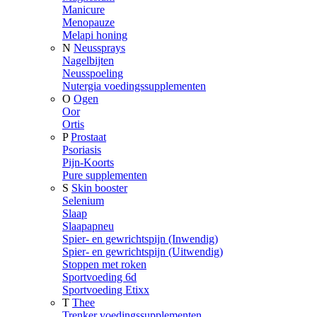
Manicure
Menopauze
Melapi honing
N
Neussprays
Nagelbijten
Neusspoeling
Nutergia voedingssupplementen
O
Ogen
Oor
Ortis
P
Prostaat
Psoriasis
Pijn-Koorts
Pure supplementen
S
Skin booster
Selenium
Slaap
Slaapapneu
Spier- en gewrichtspijn (Inwendig)
Spier- en gewrichtspijn (Uitwendig)
Stoppen met roken
Sportvoeding 6d
Sportvoeding Etixx
T
Thee
Trenker voedingssupplementen