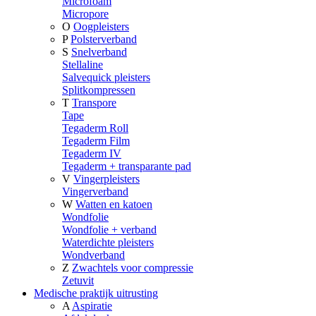
Microfoam
Micropore
O
Oogpleisters
P
Polsterverband
S
Snelverband
Stellaline
Salvequick pleisters
Splitkompressen
T
Transpore
Tape
Tegaderm Roll
Tegaderm Film
Tegaderm IV
Tegaderm + transparante pad
V
Vingerpleisters
Vingerverband
W
Watten en katoen
Wondfolie
Wondfolie + verband
Waterdichte pleisters
Wondverband
Z
Zwachtels voor compressie
Zetuvit
Medische praktijk uitrusting
A
Aspiratie