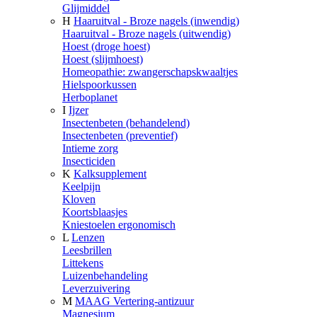
Glijmiddel
H
Haaruitval - Broze nagels (inwendig)
Haaruitval - Broze nagels (uitwendig)
Hoest (droge hoest)
Hoest (slijmhoest)
Homeopathie: zwangerschapskwaaltjes
Hielspoorkussen
Herboplanet
I
Ijzer
Insectenbeten (behandelend)
Insectenbeten (preventief)
Intieme zorg
Insecticiden
K
Kalksupplement
Keelpijn
Kloven
Koortsblaasjes
Kniestoelen ergonomisch
L
Lenzen
Leesbrillen
Littekens
Luizenbehandeling
Leverzuivering
M
MAAG Vertering-antizuur
Magnesium