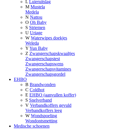
L
Luieruitslag
M
Mustela
Medela
N
Nattou
O
Oh Baby
S
Striemen
U
Uriage
W
Waterwipes doekjes
Weleda
Y
Yun Baby
Z
Zwangerschapskwaaltjes
Zwangerschapstest
Zwangerschapswens
Zwangerschapsvitamines
Zwangerschapsgordel
EHBO
B
Brandwonden
C
Coldhot
E
EHBO (aanvullen koffer)
S
Snelverband
V
Verbandkoffers gevuld
Verbandkoffers leeg
W
Wondspoeling
Wondontsmetting
Medische schoenen