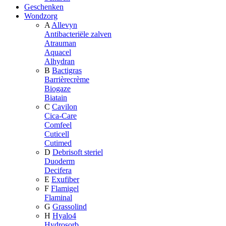
Geschenken
Wondzorg
A
Allevyn
Antibacteriële zalven
Atrauman
Aquacel
Alhydran
B
Bactigras
Barrièrecrème
Biogaze
Biatain
C
Cavilon
Cica-Care
Comfeel
Cuticell
Cutimed
D
Debrisoft steriel
Duoderm
Decifera
E
Exufiber
F
Flamigel
Flaminal
G
Grassolind
H
Hyalo4
Hydrosorb