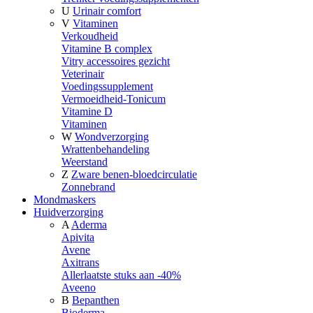
U
Urinair comfort
V
Vitaminen
Verkoudheid
Vitamine B complex
Vitry accessoires gezicht
Veterinair
Voedingssupplement
Vermoeidheid-Tonicum
Vitamine D
Vitaminen
W
Wondverzorging
Wrattenbehandeling
Weerstand
Z
Zware benen-bloedcirculatie
Zonnebrand
Mondmaskers
Huidverzorging
A
Aderma
Apivita
Avene
Axitrans
Allerlaatste stuks aan -40%
Aveeno
B
Bepanthen
Bioderma