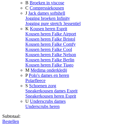
B
Broeken in viscose
C
Compressiekousen
J
Jack dames softshell
Jogging broeken Infinity
Jogging pure stretch 3essentiel
K
Kousen heren Esprit
Kousen heren Falke Airport
Kousen heren Falke Bristol
Kousen heren Falke Comfy
Kousen heren Falke Cool
Kousen heren Falke Nelson
Kousen heren Falke Berlin
Kousen heren Falke Tiago
M
Medima onderkledij
P
Polo's dames en heren
Polarfleece
S
Schoenen zorg
Sneakerkousen dames Esprit
Sneakerkousen heren Esprit
U
Underscrubs dames
Underscrubs heren
Subtotaal:
Bestellen