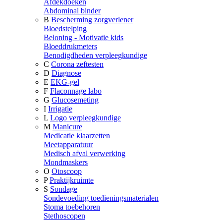
Afdekdoeken
Abdominal binder
B
Bescherming zorgverlener
Bloedstelping
Beloning - Motivatie kids
Bloeddrukmeters
Benodigdheden verpleegkundige
C
Corona zeftesten
D
Diagnose
E
EKG-gel
F
Flaconnage labo
G
Glucosemeting
I
Irrigatie
L
Logo verpleegkundige
M
Manicure
Medicatie klaarzetten
Meetapparatuur
Medisch afval verwerking
Mondmaskers
O
Otoscoop
P
Praktijkruimte
S
Sondage
Sondevoeding toedieningsmaterialen
Stoma toebehoren
Stethoscopen