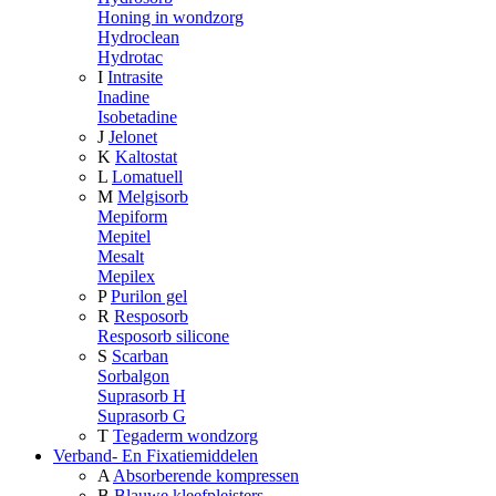
Honing in wondzorg
Hydroclean
Hydrotac
I
Intrasite
Inadine
Isobetadine
J
Jelonet
K
Kaltostat
L
Lomatuell
M
Melgisorb
Mepiform
Mepitel
Mesalt
Mepilex
P
Purilon gel
R
Resposorb
Resposorb silicone
S
Scarban
Sorbalgon
Suprasorb H
Suprasorb G
T
Tegaderm wondzorg
Verband- En Fixatiemiddelen
A
Absorberende kompressen
B
Blauwe kleefpleisters