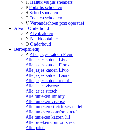
H
Hallux valgus sneakers
P
Podartis schoenen
S
Scholl sandalen
T
Tecnica schoenen
V
Verbandschoen post operatief
Afval - Onderhoud
A
Afvalzakken
N
Naaldcontainer
O
Onderhoud
Beroepskledij
A
Alle jasjes katoen Fleur
Alle jasjes katoen Livia
Alle jasjes katoen Floris
Alle jasjes katoen Livio
Alle jasjes katoen Laura
Alle jasjes katoen met rits
Alle jasjes viscose
Alle jasjes stretch
Alle tunieken Infinity
Alle tunieken viscose
Alle tunieken stretch 3essentiel
Alle tunieken comfort stretch
Alle tunieken katoen Jill
Alle broeken comfort stretch
Alle polo's