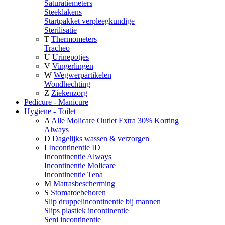
Saturatiemeters
Steeklakens
Startpakket verpleegkundige
Sterilisatie
T
Thermometers
Tracheo
U
Urinepotjes
V
Vingerlingen
W
Wegwerpartikelen
Wondhechting
Z
Ziekenzorg
Pedicure - Manicure
Hygiene - Toilet
A
Alle Molicare Outlet Extra 30% Korting
Always
D
Dagelijks wassen & verzorgen
I
Incontinentie ID
Incontinentie Always
Incontinentie Molicare
Incontinentie Tena
M
Matrasbescherming
S
Stomatoebehoren
Slip druppelincontinentie bij mannen
Slips plastiek incontinentie
Seni incontinentie