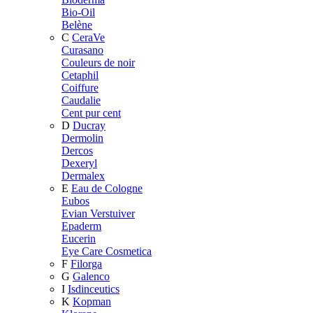
Bio-Oil
Belène
C
CeraVe
Curasano
Couleurs de noir
Cetaphil
Coiffure
Caudalie
Cent pur cent
D
Ducray
Dermolin
Dercos
Dexeryl
Dermalex
E
Eau de Cologne
Eubos
Evian Verstuiver
Epaderm
Eucerin
Eye Care Cosmetica
F
Filorga
G
Galenco
I
Isdinceutics
K
Kopman