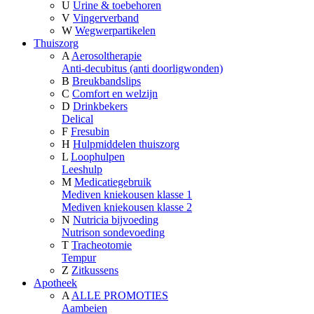
U
Urine & toebehoren
V
Vingerverband
W
Wegwerpartikelen
Thuiszorg
A
Aerosoltherapie
Anti-decubitus (anti doorligwonden)
B
Breukbandslips
C
Comfort en welzijn
D
Drinkbekers
Delical
F
Fresubin
H
Hulpmiddelen thuiszorg
L
Loophulpen
Leeshulp
M
Medicatiegebruik
Mediven kniekousen klasse 1
Mediven kniekousen klasse 2
N
Nutricia bijvoeding
Nutrison sondevoeding
T
Tracheotomie
Tempur
Z
Zitkussens
Apotheek
A
ALLE PROMOTIES
Aambeien