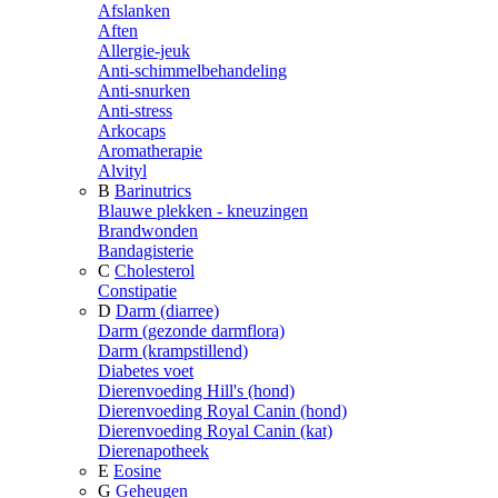
Afslanken
Aften
Allergie-jeuk
Anti-schimmelbehandeling
Anti-snurken
Anti-stress
Arkocaps
Aromatherapie
Alvityl
B
Barinutrics
Blauwe plekken - kneuzingen
Brandwonden
Bandagisterie
C
Cholesterol
Constipatie
D
Darm (diarree)
Darm (gezonde darmflora)
Darm (krampstillend)
Diabetes voet
Dierenvoeding Hill's (hond)
Dierenvoeding Royal Canin (hond)
Dierenvoeding Royal Canin (kat)
Dierenapotheek
E
Eosine
G
Geheugen