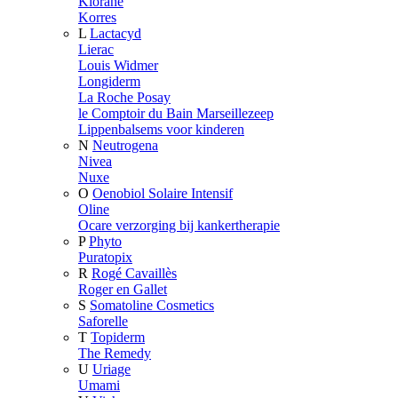
Klorane
Korres
L
Lactacyd
Lierac
Louis Widmer
Longiderm
La Roche Posay
le Comptoir du Bain Marseillezeep
Lippenbalsems voor kinderen
N
Neutrogena
Nivea
Nuxe
O
Oenobiol Solaire Intensif
Oline
Ocare verzorging bij kankertherapie
P
Phyto
Puratopix
R
Rogé Cavaillès
Roger en Gallet
S
Somatoline Cosmetics
Saforelle
T
Topiderm
The Remedy
U
Uriage
Umami