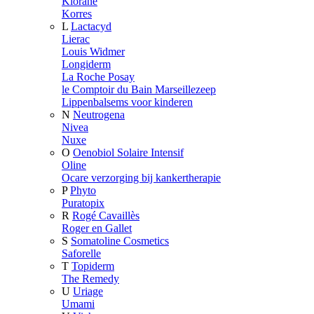
Klorane
Korres
L
Lactacyd
Lierac
Louis Widmer
Longiderm
La Roche Posay
le Comptoir du Bain Marseillezeep
Lippenbalsems voor kinderen
N
Neutrogena
Nivea
Nuxe
O
Oenobiol Solaire Intensif
Oline
Ocare verzorging bij kankertherapie
P
Phyto
Puratopix
R
Rogé Cavaillès
Roger en Gallet
S
Somatoline Cosmetics
Saforelle
T
Topiderm
The Remedy
U
Uriage
Umami