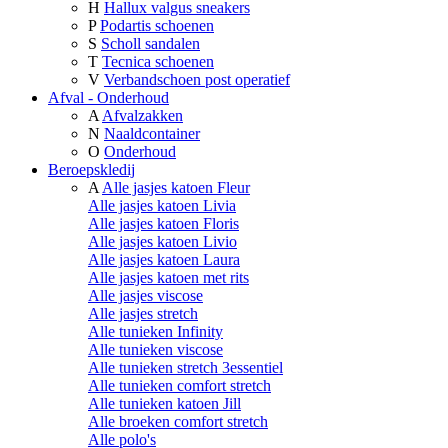
H
Hallux valgus sneakers
P
Podartis schoenen
S
Scholl sandalen
T
Tecnica schoenen
V
Verbandschoen post operatief
Afval - Onderhoud
A
Afvalzakken
N
Naaldcontainer
O
Onderhoud
Beroepskledij
A
Alle jasjes katoen Fleur
Alle jasjes katoen Livia
Alle jasjes katoen Floris
Alle jasjes katoen Livio
Alle jasjes katoen Laura
Alle jasjes katoen met rits
Alle jasjes viscose
Alle jasjes stretch
Alle tunieken Infinity
Alle tunieken viscose
Alle tunieken stretch 3essentiel
Alle tunieken comfort stretch
Alle tunieken katoen Jill
Alle broeken comfort stretch
Alle polo's