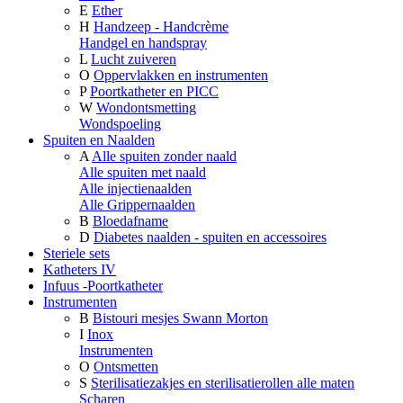
E
Ether
H
Handzeep - Handcrème
Handgel en handspray
L
Lucht zuiveren
O
Oppervlakken en instrumenten
P
Poortkatheter en PICC
W
Wondontsmetting
Wondspoeling
Spuiten en Naalden
A
Alle spuiten zonder naald
Alle spuiten met naald
Alle injectienaalden
Alle Grippernaalden
B
Bloedafname
D
Diabetes naalden - spuiten en accessoires
Steriele sets
Katheters IV
Infuus -Poortkatheter
Instrumenten
B
Bistouri mesjes Swann Morton
I
Inox
Instrumenten
O
Ontsmetten
S
Sterilisatiezakjes en sterilisatierollen alle maten
Scharen