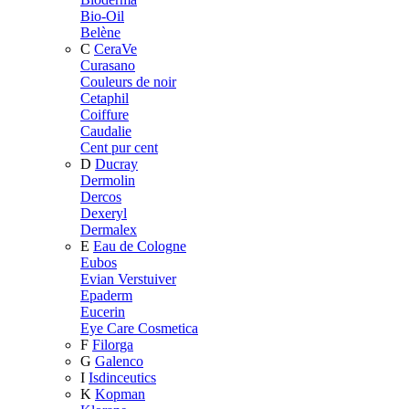
Bio-Oil
Belène
C
CeraVe
Curasano
Couleurs de noir
Cetaphil
Coiffure
Caudalie
Cent pur cent
D
Ducray
Dermolin
Dercos
Dexeryl
Dermalex
E
Eau de Cologne
Eubos
Evian Verstuiver
Epaderm
Eucerin
Eye Care Cosmetica
F
Filorga
G
Galenco
I
Isdinceutics
K
Kopman