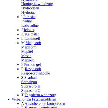
Honing in wondzorg
Hydroclean
Hydrotac
I
Intrasite
Inadine
Isobetadine
J
Jelonet
K
Kaltostat
L
Lomatuell
M
Melgisorb
Mepiform
Mepitel
Mesalt
Mepilex
P
Purilon gel
R
Resposorb
Resposorb silicone
S
Scarban
Sorbalgon
Suprasorb H
Suprasorb G
T
Tegaderm wondzorg
Verband- En Fixatiemiddelen
A
Absorberende kompressen
B
Blauwe kleefpleisters