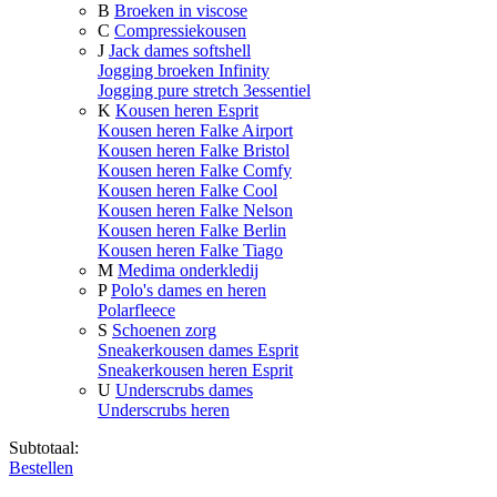
B
Broeken in viscose
C
Compressiekousen
J
Jack dames softshell
Jogging broeken Infinity
Jogging pure stretch 3essentiel
K
Kousen heren Esprit
Kousen heren Falke Airport
Kousen heren Falke Bristol
Kousen heren Falke Comfy
Kousen heren Falke Cool
Kousen heren Falke Nelson
Kousen heren Falke Berlin
Kousen heren Falke Tiago
M
Medima onderkledij
P
Polo's dames en heren
Polarfleece
S
Schoenen zorg
Sneakerkousen dames Esprit
Sneakerkousen heren Esprit
U
Underscrubs dames
Underscrubs heren
Subtotaal:
Bestellen