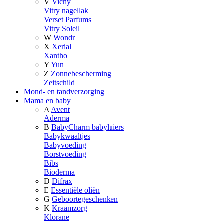
V
Vichy
Vitry nagellak
Verset Parfums
Vitry Soleil
W
Wondr
X
Xerial
Xantho
Y
Yun
Z
Zonnebescherming
Zeitschild
Mond- en tandverzorging
Mama en baby
A
Avent
Aderma
B
BabyCharm babyluiers
Babykwaaltjes
Babyvoeding
Borstvoeding
Bibs
Bioderma
D
Difrax
E
Essentiële oliën
G
Geboortegeschenken
K
Kraamzorg
Klorane