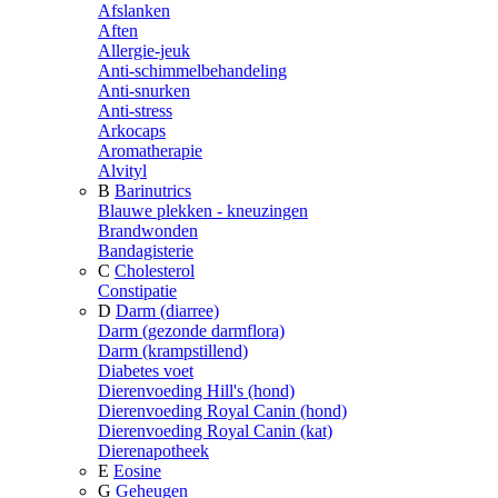
Afslanken
Aften
Allergie-jeuk
Anti-schimmelbehandeling
Anti-snurken
Anti-stress
Arkocaps
Aromatherapie
Alvityl
B
Barinutrics
Blauwe plekken - kneuzingen
Brandwonden
Bandagisterie
C
Cholesterol
Constipatie
D
Darm (diarree)
Darm (gezonde darmflora)
Darm (krampstillend)
Diabetes voet
Dierenvoeding Hill's (hond)
Dierenvoeding Royal Canin (hond)
Dierenvoeding Royal Canin (kat)
Dierenapotheek
E
Eosine
G
Geheugen