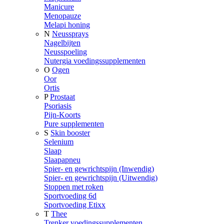
Manicure
Menopauze
Melapi honing
N
Neussprays
Nagelbijten
Neusspoeling
Nutergia voedingssupplementen
O
Ogen
Oor
Ortis
P
Prostaat
Psoriasis
Pijn-Koorts
Pure supplementen
S
Skin booster
Selenium
Slaap
Slaapapneu
Spier- en gewrichtspijn (Inwendig)
Spier- en gewrichtspijn (Uitwendig)
Stoppen met roken
Sportvoeding 6d
Sportvoeding Etixx
T
Thee
Trenker voedingssupplementen