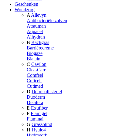
Geschenken
Wondzorg
A
Allevyn
Antibacteriële zalven
Atrauman
Aquacel
Alhydran
B
Bactigras
Barrièrecrème
Biogaze
Biatain
C
Cavilon
Cica-Care
Comfeel
Cuticell
Cutimed
D
Debrisoft steriel
Duoderm
Decifera
E
Exufiber
F
Flamigel
Flaminal
G
Grassolind
H
Hyalo4
Hydrosorb