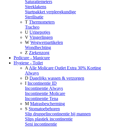
Saturatiemeters
Steeklakens
Startpakket verpleegkundige
Sterilisatie
T
Thermometers
Tracheo
U
Urinepotjes
V
Vingerlingen
W
Wegwerpartikelen
Wondhechting
Z
Ziekenzorg
Pedicure - Manicure
Hygiene - Toilet
A
Alle Molicare Outlet Extra 30% Korting
Always
D
Dagelijks wassen & verzorgen
I
Incontinentie ID
Incontinentie Always
Incontinentie Molicare
Incontinentie Tena
M
Matrasbescherming
S
Stomatoebehoren
Slip druppelincontinentie bij mannen
Slips plastiek incontinentie
Seni incontinentie