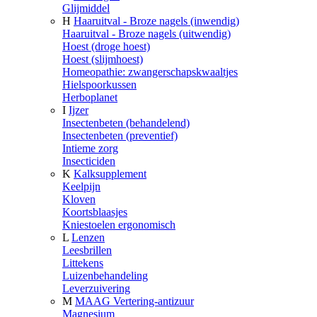
Glijmiddel
H
Haaruitval - Broze nagels (inwendig)
Haaruitval - Broze nagels (uitwendig)
Hoest (droge hoest)
Hoest (slijmhoest)
Homeopathie: zwangerschapskwaaltjes
Hielspoorkussen
Herboplanet
I
Ijzer
Insectenbeten (behandelend)
Insectenbeten (preventief)
Intieme zorg
Insecticiden
K
Kalksupplement
Keelpijn
Kloven
Koortsblaasjes
Kniestoelen ergonomisch
L
Lenzen
Leesbrillen
Littekens
Luizenbehandeling
Leverzuivering
M
MAAG Vertering-antizuur
Magnesium