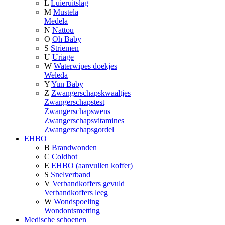
L
Luieruitslag
M
Mustela
Medela
N
Nattou
O
Oh Baby
S
Striemen
U
Uriage
W
Waterwipes doekjes
Weleda
Y
Yun Baby
Z
Zwangerschapskwaaltjes
Zwangerschapstest
Zwangerschapswens
Zwangerschapsvitamines
Zwangerschapsgordel
EHBO
B
Brandwonden
C
Coldhot
E
EHBO (aanvullen koffer)
S
Snelverband
V
Verbandkoffers gevuld
Verbandkoffers leeg
W
Wondspoeling
Wondontsmetting
Medische schoenen