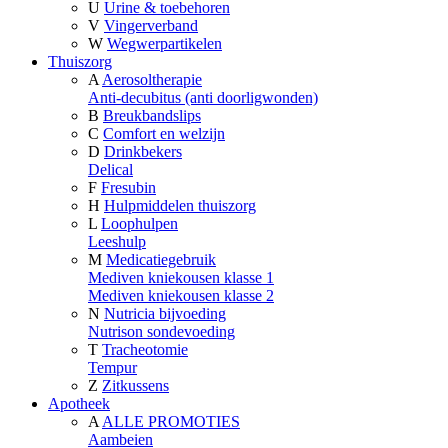
U
Urine & toebehoren
V
Vingerverband
W
Wegwerpartikelen
Thuiszorg
A
Aerosoltherapie
Anti-decubitus (anti doorligwonden)
B
Breukbandslips
C
Comfort en welzijn
D
Drinkbekers
Delical
F
Fresubin
H
Hulpmiddelen thuiszorg
L
Loophulpen
Leeshulp
M
Medicatiegebruik
Mediven kniekousen klasse 1
Mediven kniekousen klasse 2
N
Nutricia bijvoeding
Nutrison sondevoeding
T
Tracheotomie
Tempur
Z
Zitkussens
Apotheek
A
ALLE PROMOTIES
Aambeien