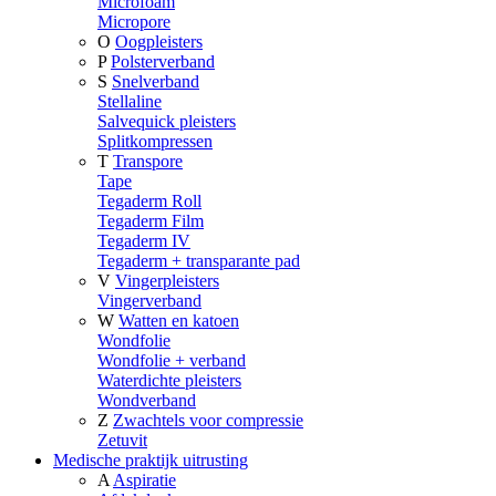
Microfoam
Micropore
O
Oogpleisters
P
Polsterverband
S
Snelverband
Stellaline
Salvequick pleisters
Splitkompressen
T
Transpore
Tape
Tegaderm Roll
Tegaderm Film
Tegaderm IV
Tegaderm + transparante pad
V
Vingerpleisters
Vingerverband
W
Watten en katoen
Wondfolie
Wondfolie + verband
Waterdichte pleisters
Wondverband
Z
Zwachtels voor compressie
Zetuvit
Medische praktijk uitrusting
A
Aspiratie