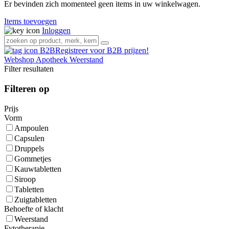
Er bevinden zich momenteel geen items in uw winkelwagen.
Items toevoegen
Inloggen
Registreer voor B2B prijzen!
Webshop
Apotheek
Weerstand
Filter resultaten
Filteren op
Prijs
Vorm
Ampoulen
Capsulen
Druppels
Gommetjes
Kauwtabletten
Siroop
Tabletten
Zuigtabletten
Behoefte of klacht
Weerstand
Fytotherapie