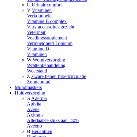
U
Urinair comfort
V
Vitaminen
Verkoudheid
Vitamine B complex
Vitry accessoires gezicht
Veterinair
Voedingssupplement
Vermoeidheid-Tonicum
Vitamine D
Vitaminen
W
Wondverzorging
Wrattenbehandeling
Weerstand
Z
Zware benen-bloedcirculatie
Zonnebrand
Mondmaskers
Huidverzorging
A
Aderma
Apivita
Avene
Axitrans
Allerlaatste stuks aan -40%
Aveeno
B
Bepanthen
Bioderma