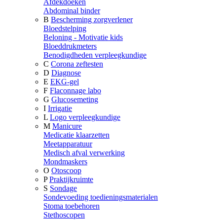
Afdekdoeken
Abdominal binder
B
Bescherming zorgverlener
Bloedstelping
Beloning - Motivatie kids
Bloeddrukmeters
Benodigdheden verpleegkundige
C
Corona zeftesten
D
Diagnose
E
EKG-gel
F
Flaconnage labo
G
Glucosemeting
I
Irrigatie
L
Logo verpleegkundige
M
Manicure
Medicatie klaarzetten
Meetapparatuur
Medisch afval verwerking
Mondmaskers
O
Otoscoop
P
Praktijkruimte
S
Sondage
Sondevoeding toedieningsmaterialen
Stoma toebehoren
Stethoscopen