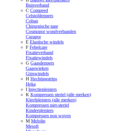
Buisverband
C
Compeed
Celstofdeppers
Coban
Chirurgische tape
Cosmopor wondverbanden
Curapor
E
Elastische windels
F
Febelcare
Fixatieverband
Fixatiewindels
G
Gaasdeppers
Gaaswieken
Gipswindels
H
Hechtingstrips
Heka
I
Injectiepleisters
K
Kompressen steriel (alle merken)
Kleefpleisters (alle merken)
Kompressen niet-steriel
Kinderpleisters
Kompressen non woven
M
Melolin
Mesoft