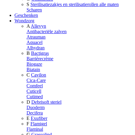
S
Sterilisatiezakjes en sterilisatierollen alle maten
Scharen
Geschenken
Wondzorg
A
Allevyn
Antibacteriële zalven
Atrauman
Aquacel
Alhydran
B
Bactigras
Barrièrecrème
Biogaze
Biatain
C
Cavilon
Cica-Care
Comfeel
Cuticell
Cutimed
D
Debrisoft steriel
Duoderm
Decifera
E
Exufiber
F
Flamigel
Flaminal
G
Grassolind