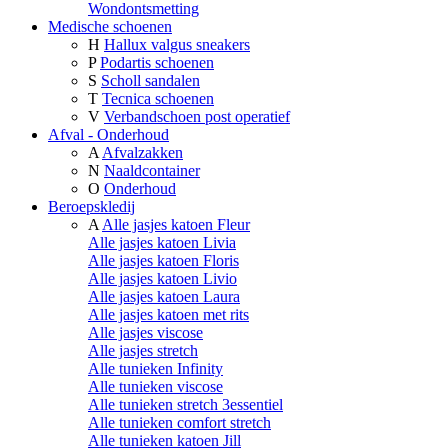
Wondontsmetting
Medische schoenen
H
Hallux valgus sneakers
P
Podartis schoenen
S
Scholl sandalen
T
Tecnica schoenen
V
Verbandschoen post operatief
Afval - Onderhoud
A
Afvalzakken
N
Naaldcontainer
O
Onderhoud
Beroepskledij
A
Alle jasjes katoen Fleur
Alle jasjes katoen Livia
Alle jasjes katoen Floris
Alle jasjes katoen Livio
Alle jasjes katoen Laura
Alle jasjes katoen met rits
Alle jasjes viscose
Alle jasjes stretch
Alle tunieken Infinity
Alle tunieken viscose
Alle tunieken stretch 3essentiel
Alle tunieken comfort stretch
Alle tunieken katoen Jill