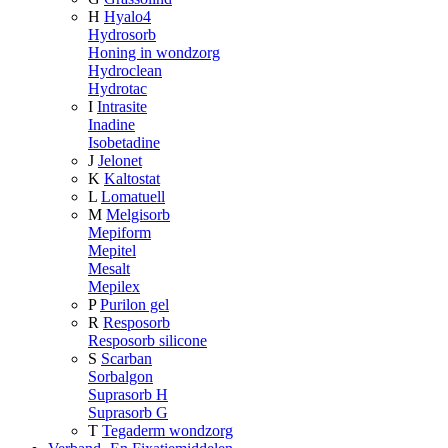
H
Hyalo4
Hydrosorb
Honing in wondzorg
Hydroclean
Hydrotac
I
Intrasite
Inadine
Isobetadine
J
Jelonet
K
Kaltostat
L
Lomatuell
M
Melgisorb
Mepiform
Mepitel
Mesalt
Mepilex
P
Purilon gel
R
Resposorb
Resposorb silicone
S
Scarban
Sorbalgon
Suprasorb H
Suprasorb G
T
Tegaderm wondzorg