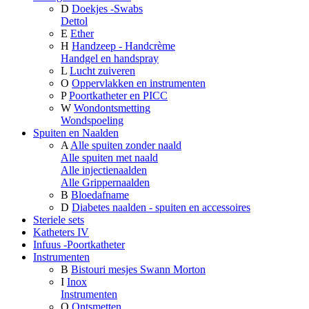
D
Doekjes -Swabs
Dettol
E
Ether
H
Handzeep - Handcrème
Handgel en handspray
L
Lucht zuiveren
O
Oppervlakken en instrumenten
P
Poortkatheter en PICC
W
Wondontsmetting
Wondspoeling
Spuiten en Naalden
A
Alle spuiten zonder naald
Alle spuiten met naald
Alle injectienaalden
Alle Grippernaalden
B
Bloedafname
D
Diabetes naalden - spuiten en accessoires
Steriele sets
Katheters IV
Infuus -Poortkatheter
Instrumenten
B
Bistouri mesjes Swann Morton
I
Inox
Instrumenten
O
Ontsmetten