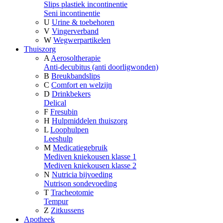
Slips plastiek incontinentie
Seni incontinentie
U
Urine & toebehoren
V
Vingerverband
W
Wegwerpartikelen
Thuiszorg
A
Aerosoltherapie
Anti-decubitus (anti doorligwonden)
B
Breukbandslips
C
Comfort en welzijn
D
Drinkbekers
Delical
F
Fresubin
H
Hulpmiddelen thuiszorg
L
Loophulpen
Leeshulp
M
Medicatiegebruik
Mediven kniekousen klasse 1
Mediven kniekousen klasse 2
N
Nutricia bijvoeding
Nutrison sondevoeding
T
Tracheotomie
Tempur
Z
Zitkussens
Apotheek