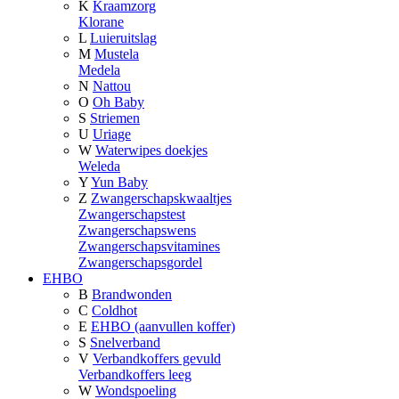
K
Kraamzorg
Klorane
L
Luieruitslag
M
Mustela
Medela
N
Nattou
O
Oh Baby
S
Striemen
U
Uriage
W
Waterwipes doekjes
Weleda
Y
Yun Baby
Z
Zwangerschapskwaaltjes
Zwangerschapstest
Zwangerschapswens
Zwangerschapsvitamines
Zwangerschapsgordel
EHBO
B
Brandwonden
C
Coldhot
E
EHBO (aanvullen koffer)
S
Snelverband
V
Verbandkoffers gevuld
Verbandkoffers leeg
W
Wondspoeling