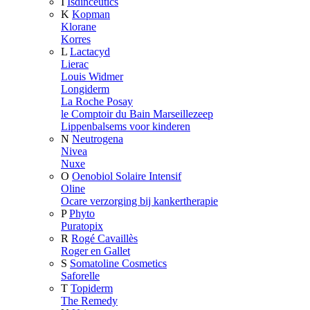
I
Isdinceutics
K
Kopman
Klorane
Korres
L
Lactacyd
Lierac
Louis Widmer
Longiderm
La Roche Posay
le Comptoir du Bain Marseillezeep
Lippenbalsems voor kinderen
N
Neutrogena
Nivea
Nuxe
O
Oenobiol Solaire Intensif
Oline
Ocare verzorging bij kankertherapie
P
Phyto
Puratopix
R
Rogé Cavaillès
Roger en Gallet
S
Somatoline Cosmetics
Saforelle
T
Topiderm
The Remedy