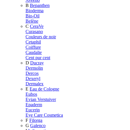
Aveeno
B
Bepanthen
Bioderma
Bio-Oil
Belène
C
CeraVe
Curasano
Couleurs de noir
Cetaphil
Coiffure
Caudalie
Cent pur cent
D
Ducray
Dermolin
Dercos
Dexeryl
Dermalex
E
Eau de Cologne
Eubos
Evian Verstuiver
Epaderm
Eucerin
Eye Care Cosmetica
F
Filorga
G
Galenco