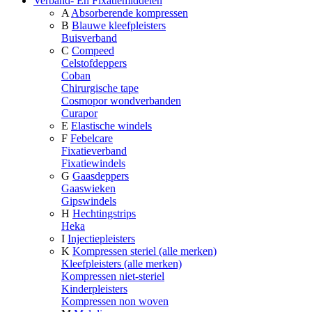
Verband- En Fixatiemiddelen
A
Absorberende kompressen
B
Blauwe kleefpleisters
Buisverband
C
Compeed
Celstofdeppers
Coban
Chirurgische tape
Cosmopor wondverbanden
Curapor
E
Elastische windels
F
Febelcare
Fixatieverband
Fixatiewindels
G
Gaasdeppers
Gaaswieken
Gipswindels
H
Hechtingstrips
Heka
I
Injectiepleisters
K
Kompressen steriel (alle merken)
Kleefpleisters (alle merken)
Kompressen niet-steriel
Kinderpleisters
Kompressen non woven