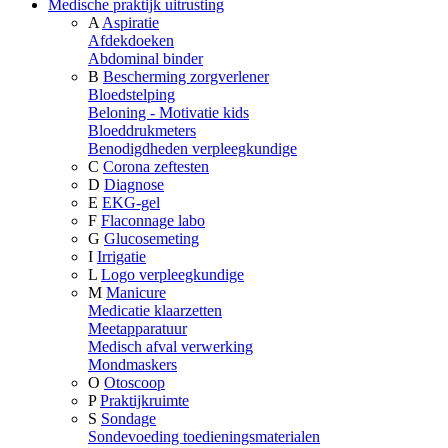
Medische praktijk uitrusting
A
Aspiratie
Afdekdoeken
Abdominal binder
B
Bescherming zorgverlener
Bloedstelping
Beloning - Motivatie kids
Bloeddrukmeters
Benodigdheden verpleegkundige
C
Corona zeftesten
D
Diagnose
E
EKG-gel
F
Flaconnage labo
G
Glucosemeting
I
Irrigatie
L
Logo verpleegkundige
M
Manicure
Medicatie klaarzetten
Meetapparatuur
Medisch afval verwerking
Mondmaskers
O
Otoscoop
P
Praktijkruimte
S
Sondage
Sondevoeding toedieningsmaterialen