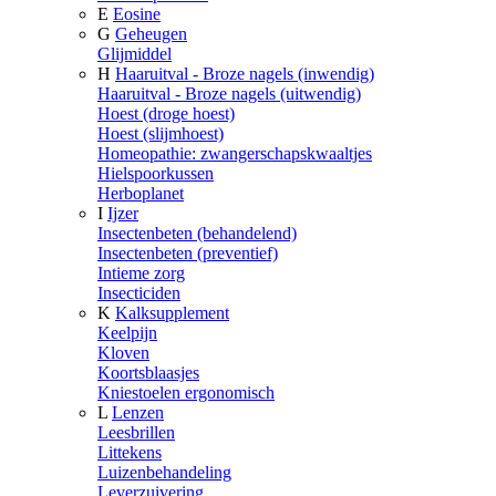
E
Eosine
G
Geheugen
Glijmiddel
H
Haaruitval - Broze nagels (inwendig)
Haaruitval - Broze nagels (uitwendig)
Hoest (droge hoest)
Hoest (slijmhoest)
Homeopathie: zwangerschapskwaaltjes
Hielspoorkussen
Herboplanet
I
Ijzer
Insectenbeten (behandelend)
Insectenbeten (preventief)
Intieme zorg
Insecticiden
K
Kalksupplement
Keelpijn
Kloven
Koortsblaasjes
Kniestoelen ergonomisch
L
Lenzen
Leesbrillen
Littekens
Luizenbehandeling
Leverzuivering