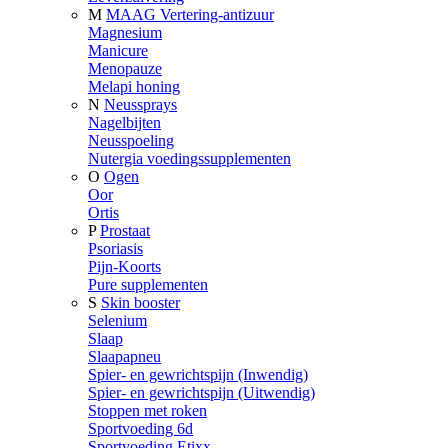
M
MAAG Vertering-antizuur
Magnesium
Manicure
Menopauze
Melapi honing
N
Neussprays
Nagelbijten
Neusspoeling
Nutergia voedingssupplementen
O
Ogen
Oor
Ortis
P
Prostaat
Psoriasis
Pijn-Koorts
Pure supplementen
S
Skin booster
Selenium
Slaap
Slaapapneu
Spier- en gewrichtspijn (Inwendig)
Spier- en gewrichtspijn (Uitwendig)
Stoppen met roken
Sportvoeding 6d
Sportvoeding Etixx