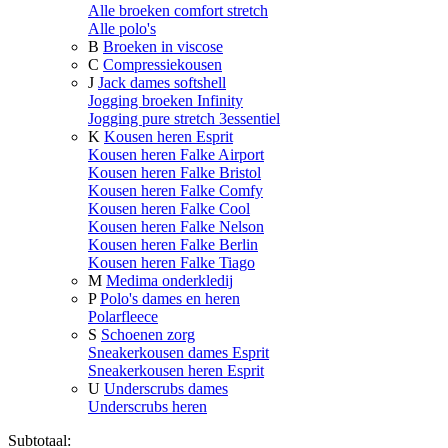
Alle broeken comfort stretch
Alle polo's
B
Broeken in viscose
C
Compressiekousen
J
Jack dames softshell
Jogging broeken Infinity
Jogging pure stretch 3essentiel
K
Kousen heren Esprit
Kousen heren Falke Airport
Kousen heren Falke Bristol
Kousen heren Falke Comfy
Kousen heren Falke Cool
Kousen heren Falke Nelson
Kousen heren Falke Berlin
Kousen heren Falke Tiago
M
Medima onderkledij
P
Polo's dames en heren
Polarfleece
S
Schoenen zorg
Sneakerkousen dames Esprit
Sneakerkousen heren Esprit
U
Underscrubs dames
Underscrubs heren
Subtotaal: