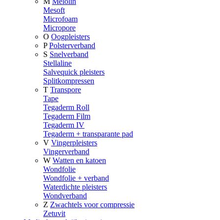
M
Melolin
Mesoft
Microfoam
Micropore
O
Oogpleisters
P
Polsterverband
S
Snelverband
Stellaline
Salvequick pleisters
Splitkompressen
T
Transpore
Tape
Tegaderm Roll
Tegaderm Film
Tegaderm IV
Tegaderm + transparante pad
V
Vingerpleisters
Vingerverband
W
Watten en katoen
Wondfolie
Wondfolie + verband
Waterdichte pleisters
Wondverband
Z
Zwachtels voor compressie
Zetuvit