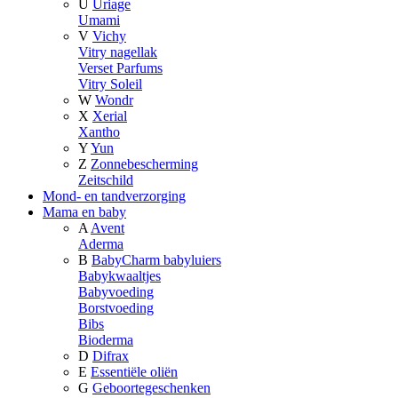
U
Uriage
Umami
V
Vichy
Vitry nagellak
Verset Parfums
Vitry Soleil
W
Wondr
X
Xerial
Xantho
Y
Yun
Z
Zonnebescherming
Zeitschild
Mond- en tandverzorging
Mama en baby
A
Avent
Aderma
B
BabyCharm babyluiers
Babykwaaltjes
Babyvoeding
Borstvoeding
Bibs
Bioderma
D
Difrax
E
Essentiële oliën
G
Geboortegeschenken