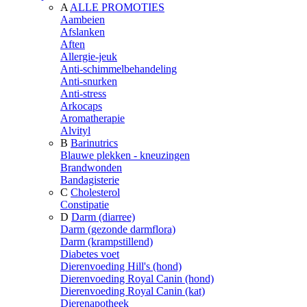
A
ALLE PROMOTIES
Aambeien
Afslanken
Aften
Allergie-jeuk
Anti-schimmelbehandeling
Anti-snurken
Anti-stress
Arkocaps
Aromatherapie
Alvityl
B
Barinutrics
Blauwe plekken - kneuzingen
Brandwonden
Bandagisterie
C
Cholesterol
Constipatie
D
Darm (diarree)
Darm (gezonde darmflora)
Darm (krampstillend)
Diabetes voet
Dierenvoeding Hill's (hond)
Dierenvoeding Royal Canin (hond)
Dierenvoeding Royal Canin (kat)
Dierenapotheek