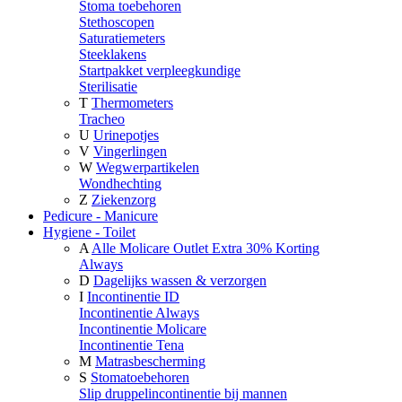
Stoma toebehoren
Stethoscopen
Saturatiemeters
Steeklakens
Startpakket verpleegkundige
Sterilisatie
T
Thermometers
Tracheo
U
Urinepotjes
V
Vingerlingen
W
Wegwerpartikelen
Wondhechting
Z
Ziekenzorg
Pedicure - Manicure
Hygiene - Toilet
A
Alle Molicare Outlet Extra 30% Korting
Always
D
Dagelijks wassen & verzorgen
I
Incontinentie ID
Incontinentie Always
Incontinentie Molicare
Incontinentie Tena
M
Matrasbescherming
S
Stomatoebehoren
Slip druppelincontinentie bij mannen