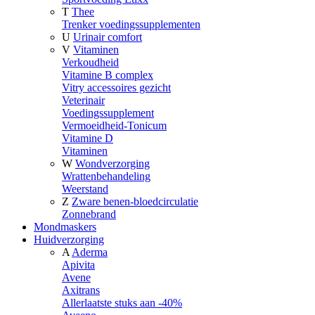
T
Thee
Trenker voedingssupplementen
U
Urinair comfort
V
Vitaminen
Verkoudheid
Vitamine B complex
Vitry accessoires gezicht
Veterinair
Voedingssupplement
Vermoeidheid-Tonicum
Vitamine D
Vitaminen
W
Wondverzorging
Wrattenbehandeling
Weerstand
Z
Zware benen-bloedcirculatie
Zonnebrand
Mondmaskers
Huidverzorging
A
Aderma
Apivita
Avene
Axitrans
Allerlaatste stuks aan -40%