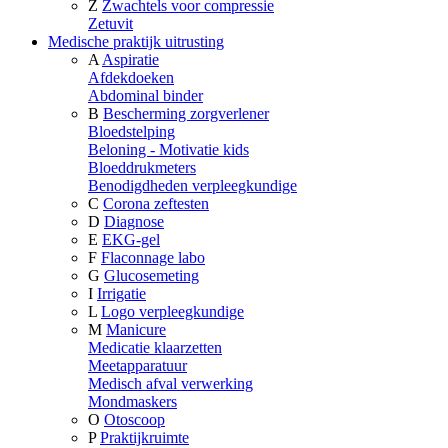
Z
Zwachtels voor compressie
Zetuvit
Medische praktijk uitrusting
A
Aspiratie
Afdekdoeken
Abdominal binder
B
Bescherming zorgverlener
Bloedstelping
Beloning - Motivatie kids
Bloeddrukmeters
Benodigdheden verpleegkundige
C
Corona zeftesten
D
Diagnose
E
EKG-gel
F
Flaconnage labo
G
Glucosemeting
I
Irrigatie
L
Logo verpleegkundige
M
Manicure
Medicatie klaarzetten
Meetapparatuur
Medisch afval verwerking
Mondmaskers
O
Otoscoop
P
Praktijkruimte