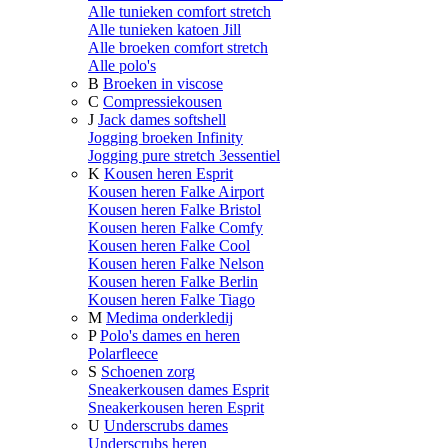
Alle tunieken comfort stretch
Alle tunieken katoen Jill
Alle broeken comfort stretch
Alle polo's
B
Broeken in viscose
C
Compressiekousen
J
Jack dames softshell
Jogging broeken Infinity
Jogging pure stretch 3essentiel
K
Kousen heren Esprit
Kousen heren Falke Airport
Kousen heren Falke Bristol
Kousen heren Falke Comfy
Kousen heren Falke Cool
Kousen heren Falke Nelson
Kousen heren Falke Berlin
Kousen heren Falke Tiago
M
Medima onderkledij
P
Polo's dames en heren
Polarfleece
S
Schoenen zorg
Sneakerkousen dames Esprit
Sneakerkousen heren Esprit
U
Underscrubs dames
Underscrubs heren