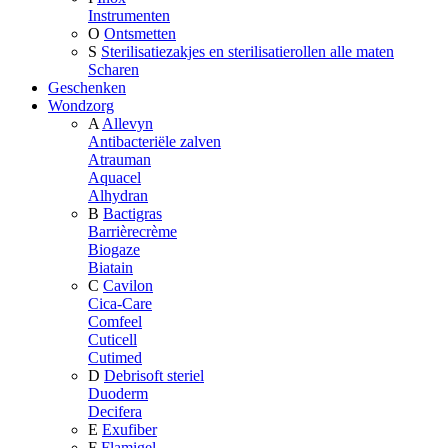
Instrumenten
O
Ontsmetten
S
Sterilisatiezakjes en sterilisatierollen alle maten
Scharen
Geschenken
Wondzorg
A
Allevyn
Antibacteriële zalven
Atrauman
Aquacel
Alhydran
B
Bactigras
Barrièrecrème
Biogaze
Biatain
C
Cavilon
Cica-Care
Comfeel
Cuticell
Cutimed
D
Debrisoft steriel
Duoderm
Decifera
E
Exufiber
F
Flamigel