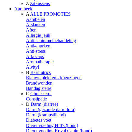
Z
Zitkussens
Apotheek
A
ALLE PROMOTIES
Aambeien
Afslanken
Aften
Allergie-jeuk
Anti-schimmelbehandeling
Anti-snurken
Anti-stress
Arkocaps
Aromatherapie
Alvityl
B
Barinutrics
Blauwe plekken - kneuzingen
Brandwonden
Bandagisterie
C
Cholesterol
Constipatie
D
Darm (diarree)
Darm (gezonde darmflora)
Darm (krampstillend)
Diabetes voet
Dierenvoeding Hill's (hond)
Dierenvoeding Royal Canin (hond)