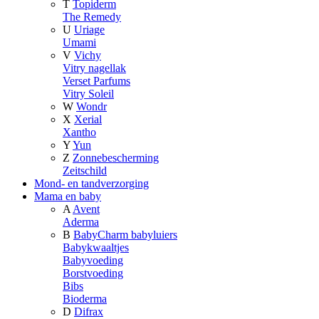
T
Topiderm
The Remedy
U
Uriage
Umami
V
Vichy
Vitry nagellak
Verset Parfums
Vitry Soleil
W
Wondr
X
Xerial
Xantho
Y
Yun
Z
Zonnebescherming
Zeitschild
Mond- en tandverzorging
Mama en baby
A
Avent
Aderma
B
BabyCharm babyluiers
Babykwaaltjes
Babyvoeding
Borstvoeding
Bibs
Bioderma
D
Difrax