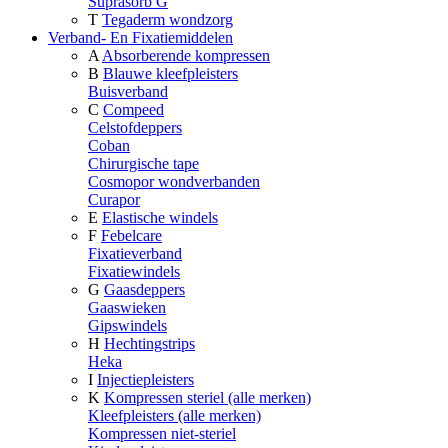
Suprasorb G
T
Tegaderm wondzorg
Verband- En Fixatiemiddelen
A
Absorberende kompressen
B
Blauwe kleefpleisters
Buisverband
C
Compeed
Celstofdeppers
Coban
Chirurgische tape
Cosmopor wondverbanden
Curapor
E
Elastische windels
F
Febelcare
Fixatieverband
Fixatiewindels
G
Gaasdeppers
Gaaswieken
Gipswindels
H
Hechtingstrips
Heka
I
Injectiepleisters
K
Kompressen steriel (alle merken)
Kleefpleisters (alle merken)
Kompressen niet-steriel