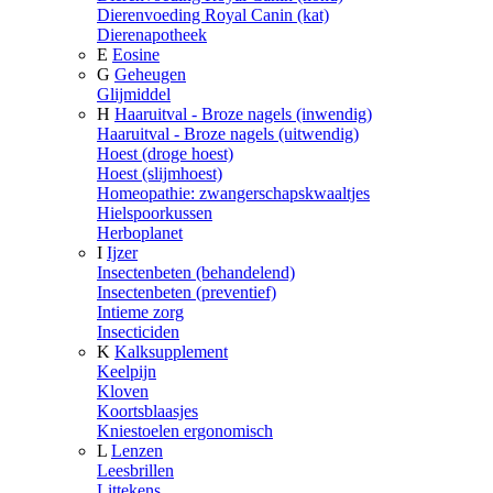
Dierenvoeding Royal Canin (kat)
Dierenapotheek
E
Eosine
G
Geheugen
Glijmiddel
H
Haaruitval - Broze nagels (inwendig)
Haaruitval - Broze nagels (uitwendig)
Hoest (droge hoest)
Hoest (slijmhoest)
Homeopathie: zwangerschapskwaaltjes
Hielspoorkussen
Herboplanet
I
Ijzer
Insectenbeten (behandelend)
Insectenbeten (preventief)
Intieme zorg
Insecticiden
K
Kalksupplement
Keelpijn
Kloven
Koortsblaasjes
Kniestoelen ergonomisch
L
Lenzen
Leesbrillen
Littekens