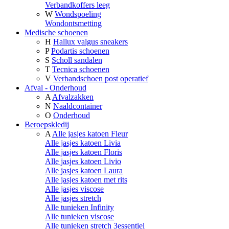
Verbandkoffers leeg
W
Wondspoeling
Wondontsmetting
Medische schoenen
H
Hallux valgus sneakers
P
Podartis schoenen
S
Scholl sandalen
T
Tecnica schoenen
V
Verbandschoen post operatief
Afval - Onderhoud
A
Afvalzakken
N
Naaldcontainer
O
Onderhoud
Beroepskledij
A
Alle jasjes katoen Fleur
Alle jasjes katoen Livia
Alle jasjes katoen Floris
Alle jasjes katoen Livio
Alle jasjes katoen Laura
Alle jasjes katoen met rits
Alle jasjes viscose
Alle jasjes stretch
Alle tunieken Infinity
Alle tunieken viscose
Alle tunieken stretch 3essentiel