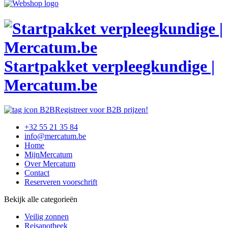
Startpakket verpleegkundige |
Mercatum.be
Registreer voor B2B prijzen!
+32 55 21 35 84
info@mercatum.be
Home
MijnMercatum
Over Mercatum
Contact
Reserveren voorschrift
Bekijk alle categorieën
Veilig zonnen
Reisapotheek