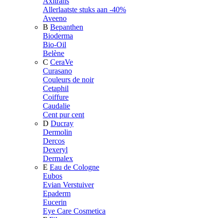
Axitrans
Allerlaatste stuks aan -40%
Aveeno
B
Bepanthen
Bioderma
Bio-Oil
Belène
C
CeraVe
Curasano
Couleurs de noir
Cetaphil
Coiffure
Caudalie
Cent pur cent
D
Ducray
Dermolin
Dercos
Dexeryl
Dermalex
E
Eau de Cologne
Eubos
Evian Verstuiver
Epaderm
Eucerin
Eye Care Cosmetica