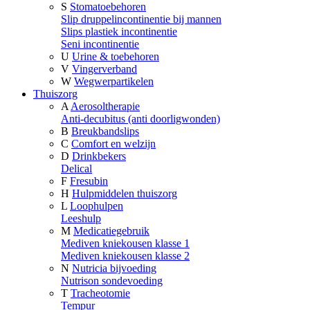
S
Stomatoebehoren
Slip druppelincontinentie bij mannen
Slips plastiek incontinentie
Seni incontinentie
U
Urine & toebehoren
V
Vingerverband
W
Wegwerpartikelen
Thuiszorg
A
Aerosoltherapie
Anti-decubitus (anti doorligwonden)
B
Breukbandslips
C
Comfort en welzijn
D
Drinkbekers
Delical
F
Fresubin
H
Hulpmiddelen thuiszorg
L
Loophulpen
Leeshulp
M
Medicatiegebruik
Mediven kniekousen klasse 1
Mediven kniekousen klasse 2
N
Nutricia bijvoeding
Nutrison sondevoeding
T
Tracheotomie
Tempur