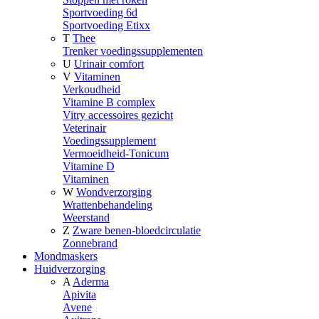
Sportvoeding 6d
Sportvoeding Etixx
T
Thee
Trenker voedingssupplementen
U
Urinair comfort
V
Vitaminen
Verkoudheid
Vitamine B complex
Vitry accessoires gezicht
Veterinair
Voedingssupplement
Vermoeidheid-Tonicum
Vitamine D
Vitaminen
W
Wondverzorging
Wrattenbehandeling
Weerstand
Z
Zware benen-bloedcirculatie
Zonnebrand
Mondmaskers
Huidverzorging
A
Aderma
Apivita
Avene