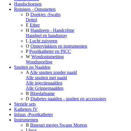
Handschoenen
Reinigen - Ontsmetten
D
Doekjes -Swabs
Dettol
E
Ether
H
Handzeep - Handcrème
Handgel en handspray
L
Lucht zuiveren
O
Oppervlakken en instrumenten
P
Poortkatheter en PICC
W
Wondontsmetting
Wondspoeling
Spuiten en Naalden
A
Alle spuiten zonder naald
Alle spuiten met naald
Alle injectienaalden
Alle Grippernaalden
B
Bloedafname
D
Diabetes naalden - spuiten en accessoires
Steriele sets
Katheters IV
Infuus -Poortkatheter
Instrumenten
B
Bistouri mesjes Swann Morton
I
Inox