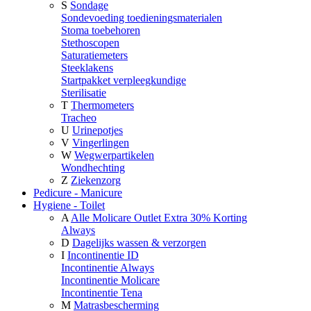
S
Sondage
Sondevoeding toedieningsmaterialen
Stoma toebehoren
Stethoscopen
Saturatiemeters
Steeklakens
Startpakket verpleegkundige
Sterilisatie
T
Thermometers
Tracheo
U
Urinepotjes
V
Vingerlingen
W
Wegwerpartikelen
Wondhechting
Z
Ziekenzorg
Pedicure - Manicure
Hygiene - Toilet
A
Alle Molicare Outlet Extra 30% Korting
Always
D
Dagelijks wassen & verzorgen
I
Incontinentie ID
Incontinentie Always
Incontinentie Molicare
Incontinentie Tena
M
Matrasbescherming