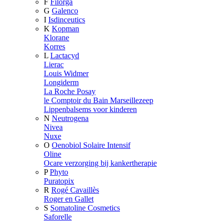
F
Filorga
G
Galenco
I
Isdinceutics
K
Kopman
Klorane
Korres
L
Lactacyd
Lierac
Louis Widmer
Longiderm
La Roche Posay
le Comptoir du Bain Marseillezeep
Lippenbalsems voor kinderen
N
Neutrogena
Nivea
Nuxe
O
Oenobiol Solaire Intensif
Oline
Ocare verzorging bij kankertherapie
P
Phyto
Puratopix
R
Rogé Cavaillès
Roger en Gallet
S
Somatoline Cosmetics
Saforelle