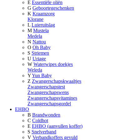
E
Essentiële oliën
G
Geboortegeschenken
K
Kraamzorg
Klorane
L
Luieruitslag
M
Mustela
Medela
N
Nattou
O
Oh Baby
S
Striemen
U
Uriage
W
Waterwipes doekjes
Weleda
Y
Yun Baby
Z
Zwangerschapskwaaltjes
Zwangerschapstest
Zwangerschapswens
Zwangerschapsvitamines
Zwangerschapsgordel
EHBO
B
Brandwonden
C
Coldhot
E
EHBO (aanvullen koffer)
S
Snelverband
V
Verbandkoffers gevuld