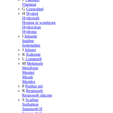
Flaminal
G
Grassolind
H
Hyalo4
Hydrosorb
Honing in wondzorg
Hydroclean
Hydrotac
I
Intrasite
Inadine
Isobetadine
J
Jelonet
K
Kaltostat
L
Lomatuell
M
Melgisorb
Mepiform
Mepitel
Mesalt
Mepilex
P
Purilon gel
R
Resposorb
Resposorb silicone
S
Scarban
Sorbalgon
Suprasorb H