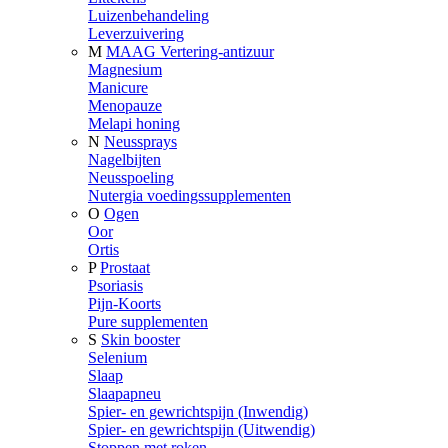
Luizenbehandeling
Leverzuivering
M
MAAG Vertering-antizuur
Magnesium
Manicure
Menopauze
Melapi honing
N
Neussprays
Nagelbijten
Neusspoeling
Nutergia voedingssupplementen
O
Ogen
Oor
Ortis
P
Prostaat
Psoriasis
Pijn-Koorts
Pure supplementen
S
Skin booster
Selenium
Slaap
Slaapapneu
Spier- en gewrichtspijn (Inwendig)
Spier- en gewrichtspijn (Uitwendig)
Stoppen met roken