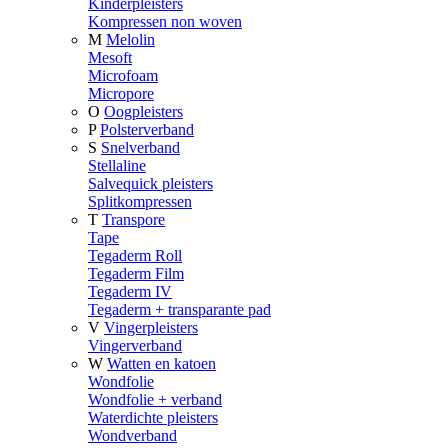
Kinderpleisters
Kompressen non woven
M
Melolin
Mesoft
Microfoam
Micropore
O
Oogpleisters
P
Polsterverband
S
Snelverband
Stellaline
Salvequick pleisters
Splitkompressen
T
Transpore
Tape
Tegaderm Roll
Tegaderm Film
Tegaderm IV
Tegaderm + transparante pad
V
Vingerpleisters
Vingerverband
W
Watten en katoen
Wondfolie
Wondfolie + verband
Waterdichte pleisters
Wondverband