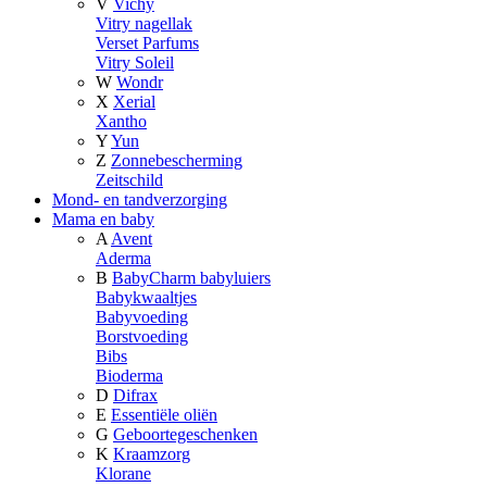
V
Vichy
Vitry nagellak
Verset Parfums
Vitry Soleil
W
Wondr
X
Xerial
Xantho
Y
Yun
Z
Zonnebescherming
Zeitschild
Mond- en tandverzorging
Mama en baby
A
Avent
Aderma
B
BabyCharm babyluiers
Babykwaaltjes
Babyvoeding
Borstvoeding
Bibs
Bioderma
D
Difrax
E
Essentiële oliën
G
Geboortegeschenken
K
Kraamzorg
Klorane