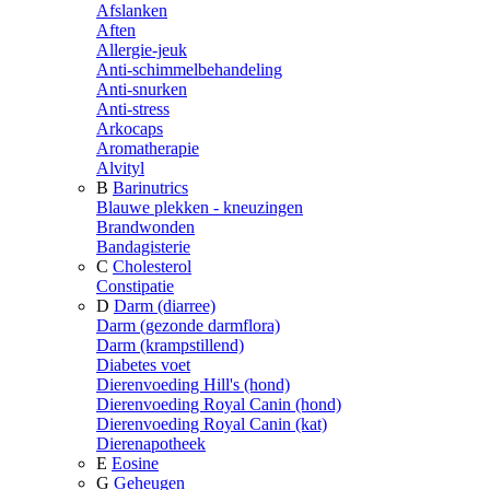
Afslanken
Aften
Allergie-jeuk
Anti-schimmelbehandeling
Anti-snurken
Anti-stress
Arkocaps
Aromatherapie
Alvityl
B
Barinutrics
Blauwe plekken - kneuzingen
Brandwonden
Bandagisterie
C
Cholesterol
Constipatie
D
Darm (diarree)
Darm (gezonde darmflora)
Darm (krampstillend)
Diabetes voet
Dierenvoeding Hill's (hond)
Dierenvoeding Royal Canin (hond)
Dierenvoeding Royal Canin (kat)
Dierenapotheek
E
Eosine
G
Geheugen