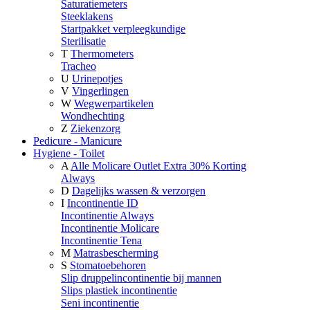
Saturatiemeters
Steeklakens
Startpakket verpleegkundige
Sterilisatie
T
Thermometers
Tracheo
U
Urinepotjes
V
Vingerlingen
W
Wegwerpartikelen
Wondhechting
Z
Ziekenzorg
Pedicure - Manicure
Hygiene - Toilet
A
Alle Molicare Outlet Extra 30% Korting
Always
D
Dagelijks wassen & verzorgen
I
Incontinentie ID
Incontinentie Always
Incontinentie Molicare
Incontinentie Tena
M
Matrasbescherming
S
Stomatoebehoren
Slip druppelincontinentie bij mannen
Slips plastiek incontinentie
Seni incontinentie