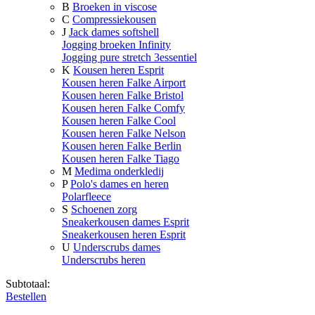
B
Broeken in viscose
C
Compressiekousen
J
Jack dames softshell
Jogging broeken Infinity
Jogging pure stretch 3essentiel
K
Kousen heren Esprit
Kousen heren Falke Airport
Kousen heren Falke Bristol
Kousen heren Falke Comfy
Kousen heren Falke Cool
Kousen heren Falke Nelson
Kousen heren Falke Berlin
Kousen heren Falke Tiago
M
Medima onderkledij
P
Polo's dames en heren
Polarfleece
S
Schoenen zorg
Sneakerkousen dames Esprit
Sneakerkousen heren Esprit
U
Underscrubs dames
Underscrubs heren
Subtotaal:
Bestellen