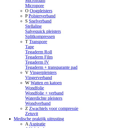
Microfoam
Micropore
O
Oogpleisters
P
Polsterverband
S
Snelverband
Stellaline
Salvequick pleisters
Splitkompressen
T
Transpore
Tape
Tegaderm Roll
Tegaderm Film
Tegaderm IV
Tegaderm + transparante pad
V
Vingerpleisters
Vingerverband
W
Watten en katoen
Wondfolie
Wondfolie + verband
Waterdichte pleisters
Wondverband
Z
Zwachtels voor compressie
Zetuvit
Medische praktijk uitrusting
A
Aspiratie