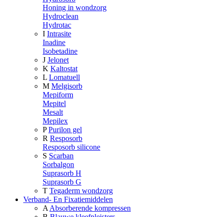
Honing in wondzorg
Hydroclean
Hydrotac
I
Intrasite
Inadine
Isobetadine
J
Jelonet
K
Kaltostat
L
Lomatuell
M
Melgisorb
Mepiform
Mepitel
Mesalt
Mepilex
P
Purilon gel
R
Resposorb
Resposorb silicone
S
Scarban
Sorbalgon
Suprasorb H
Suprasorb G
T
Tegaderm wondzorg
Verband- En Fixatiemiddelen
A
Absorberende kompressen
B
Blauwe kleefpleisters