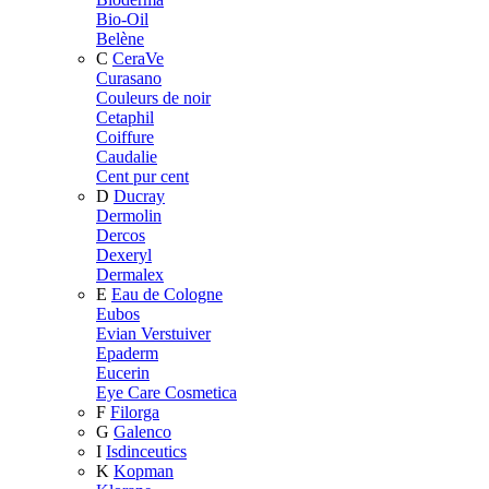
Bio-Oil
Belène
C
CeraVe
Curasano
Couleurs de noir
Cetaphil
Coiffure
Caudalie
Cent pur cent
D
Ducray
Dermolin
Dercos
Dexeryl
Dermalex
E
Eau de Cologne
Eubos
Evian Verstuiver
Epaderm
Eucerin
Eye Care Cosmetica
F
Filorga
G
Galenco
I
Isdinceutics
K
Kopman