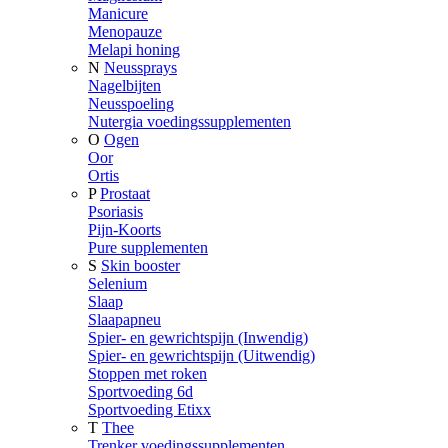
Manicure
Menopauze
Melapi honing
N
Neussprays
Nagelbijten
Neusspoeling
Nutergia voedingssupplementen
O
Ogen
Oor
Ortis
P
Prostaat
Psoriasis
Pijn-Koorts
Pure supplementen
S
Skin booster
Selenium
Slaap
Slaapapneu
Spier- en gewrichtspijn (Inwendig)
Spier- en gewrichtspijn (Uitwendig)
Stoppen met roken
Sportvoeding 6d
Sportvoeding Etixx
T
Thee
Trenker voedingssupplementen