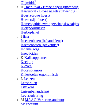
Glijmiddel
H
Haaruitval - Broze nagels (inwendig)
Haaruitval - Broze nagels (uitwendig)
Hoest (droge hoest)
Hoest (slijmhoest)
Homeopathie: zwangerschapskwaaltjes
Hielspoorkussen
Herboplanet
I
Ijzer
Insectenbeten (behandelend)
Insectenbeten (preventief)
Intieme zorg
Insecticiden
K
Kalksupplement
Keelpijn
Kloven
Koortsblaasjes
Kniestoelen ergonomisch
L
Lenzen
Leesbrillen
Littekens
Luizenbehandeling
Leverzuivering
M
MAAG Vertering-antizuur
Magnesium