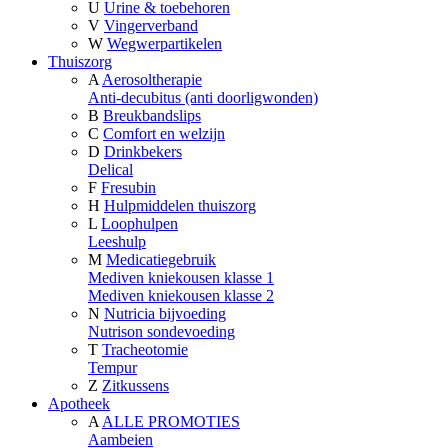
U
Urine & toebehoren
V
Vingerverband
W
Wegwerpartikelen
Thuiszorg
A
Aerosoltherapie
Anti-decubitus (anti doorligwonden)
B
Breukbandslips
C
Comfort en welzijn
D
Drinkbekers
Delical
F
Fresubin
H
Hulpmiddelen thuiszorg
L
Loophulpen
Leeshulp
M
Medicatiegebruik
Mediven kniekousen klasse 1
Mediven kniekousen klasse 2
N
Nutricia bijvoeding
Nutrison sondevoeding
T
Tracheotomie
Tempur
Z
Zitkussens
Apotheek
A
ALLE PROMOTIES
Aambeien