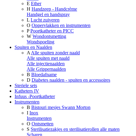
E
Ether
H
Handzeep - Handcrème
Handgel en handspray
L
Lucht zuiveren
O
Oppervlakken en instrumenten
P
Poortkatheter en PICC
W
Wondontsmetting
Wondspoeling
Spuiten en Naalden
A
Alle spuiten zonder naald
Alle spuiten met naald
Alle injectienaalden
Alle Grippernaalden
B
Bloedafname
D
Diabetes naalden - spuiten en accessoires
Steriele sets
Katheters IV
Infuus -Poortkatheter
Instrumenten
B
Bistouri mesjes Swann Morton
I
Inox
Instrumenten
O
Ontsmetten
S
Sterilisatiezakjes en sterilisatierollen alle maten
Scharen