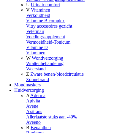
U
Urinair comfort
V
Vitaminen
Verkoudheid
Vitamine B complex
Vitry accessoires gezicht
Veterinair
Voedingssupplement
Vermoeidheid-Tonicum
Vitamine D
Vitaminen
W
Wondverzorging
Wrattenbehandeling
Weerstand
Z
Zware benen-bloedcirculatie
Zonnebrand
Mondmaskers
Huidverzorging
A
Aderma
Apivita
Avene
Axitrans
Allerlaatste stuks aan -40%
Aveeno
B
Bepanthen
Bioderma