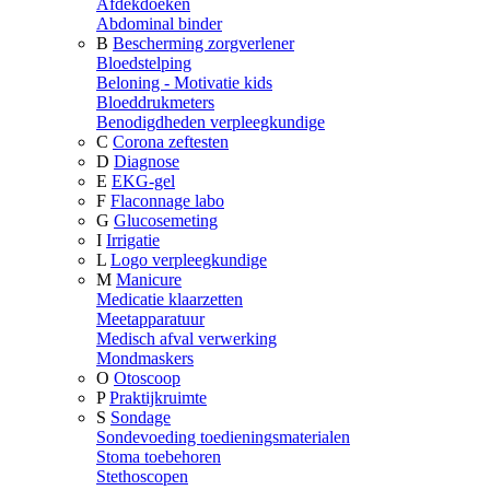
Afdekdoeken
Abdominal binder
B
Bescherming zorgverlener
Bloedstelping
Beloning - Motivatie kids
Bloeddrukmeters
Benodigdheden verpleegkundige
C
Corona zeftesten
D
Diagnose
E
EKG-gel
F
Flaconnage labo
G
Glucosemeting
I
Irrigatie
L
Logo verpleegkundige
M
Manicure
Medicatie klaarzetten
Meetapparatuur
Medisch afval verwerking
Mondmaskers
O
Otoscoop
P
Praktijkruimte
S
Sondage
Sondevoeding toedieningsmaterialen
Stoma toebehoren
Stethoscopen