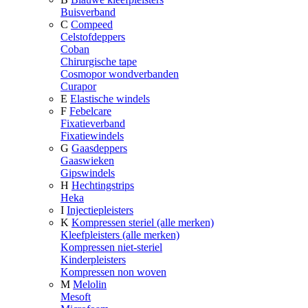
Buisverband
C
Compeed
Celstofdeppers
Coban
Chirurgische tape
Cosmopor wondverbanden
Curapor
E
Elastische windels
F
Febelcare
Fixatieverband
Fixatiewindels
G
Gaasdeppers
Gaaswieken
Gipswindels
H
Hechtingstrips
Heka
I
Injectiepleisters
K
Kompressen steriel (alle merken)
Kleefpleisters (alle merken)
Kompressen niet-steriel
Kinderpleisters
Kompressen non woven
M
Melolin
Mesoft