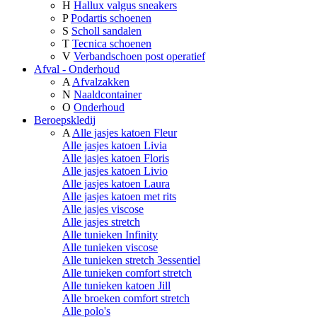
H
Hallux valgus sneakers
P
Podartis schoenen
S
Scholl sandalen
T
Tecnica schoenen
V
Verbandschoen post operatief
Afval - Onderhoud
A
Afvalzakken
N
Naaldcontainer
O
Onderhoud
Beroepskledij
A
Alle jasjes katoen Fleur
Alle jasjes katoen Livia
Alle jasjes katoen Floris
Alle jasjes katoen Livio
Alle jasjes katoen Laura
Alle jasjes katoen met rits
Alle jasjes viscose
Alle jasjes stretch
Alle tunieken Infinity
Alle tunieken viscose
Alle tunieken stretch 3essentiel
Alle tunieken comfort stretch
Alle tunieken katoen Jill
Alle broeken comfort stretch
Alle polo's