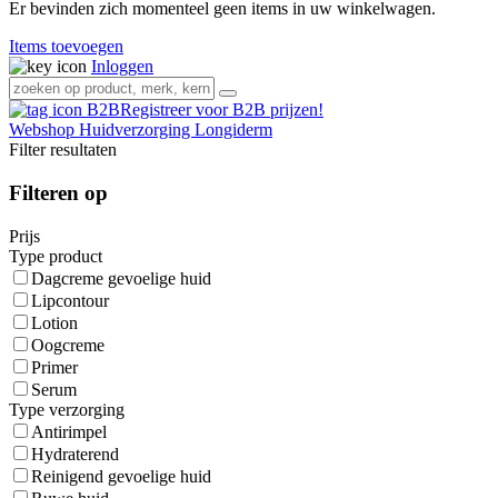
Er bevinden zich momenteel geen items in uw winkelwagen.
Items toevoegen
Inloggen
Registreer voor B2B prijzen!
Webshop
Huidverzorging
Longiderm
Filter resultaten
Filteren op
Prijs
Type product
Dagcreme gevoelige huid
Lipcontour
Lotion
Oogcreme
Primer
Serum
Type verzorging
Antirimpel
Hydraterend
Reinigend gevoelige huid