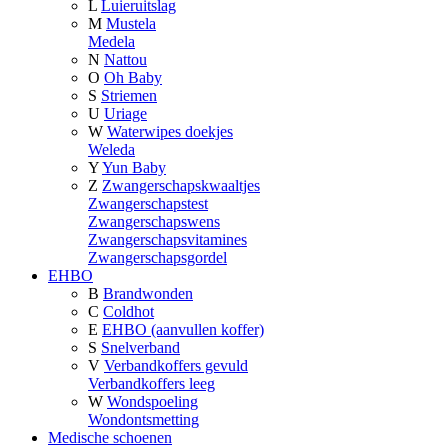
L
Luieruitslag
M
Mustela
Medela
N
Nattou
O
Oh Baby
S
Striemen
U
Uriage
W
Waterwipes doekjes
Weleda
Y
Yun Baby
Z
Zwangerschapskwaaltjes
Zwangerschapstest
Zwangerschapswens
Zwangerschapsvitamines
Zwangerschapsgordel
EHBO
B
Brandwonden
C
Coldhot
E
EHBO (aanvullen koffer)
S
Snelverband
V
Verbandkoffers gevuld
Verbandkoffers leeg
W
Wondspoeling
Wondontsmetting
Medische schoenen