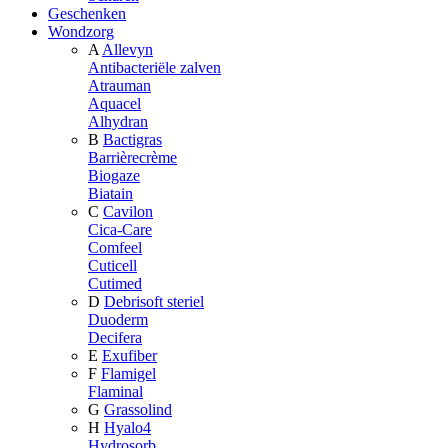
Geschenken
Wondzorg
A
Allevyn
Antibacteriële zalven
Atrauman
Aquacel
Alhydran
B
Bactigras
Barrièrecrème
Biogaze
Biatain
C
Cavilon
Cica-Care
Comfeel
Cuticell
Cutimed
D
Debrisoft steriel
Duoderm
Decifera
E
Exufiber
F
Flamigel
Flaminal
G
Grassolind
H
Hyalo4
Hydrosorb