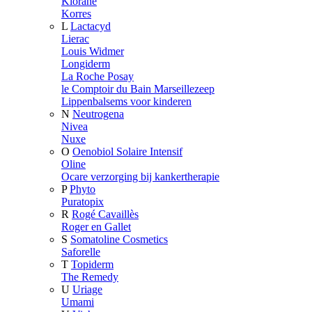
Klorane
Korres
L
Lactacyd
Lierac
Louis Widmer
Longiderm
La Roche Posay
le Comptoir du Bain Marseillezeep
Lippenbalsems voor kinderen
N
Neutrogena
Nivea
Nuxe
O
Oenobiol Solaire Intensif
Oline
Ocare verzorging bij kankertherapie
P
Phyto
Puratopix
R
Rogé Cavaillès
Roger en Gallet
S
Somatoline Cosmetics
Saforelle
T
Topiderm
The Remedy
U
Uriage
Umami