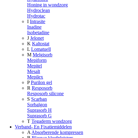
Honing in wondzorg
Hydroclean
Hydrotac
I
Intrasite
Inadine
Isobetadine
J
Jelonet
K
Kaltostat
L
Lomatuell
M
Melgisorb
Mepiform
Mepitel
Mesalt
Mepilex
P
Purilon gel
R
Resposorb
Resposorb silicone
S
Scarban
Sorbalgon
Suprasorb H
Suprasorb G
T
Tegaderm wondzorg
Verband- En Fixatiemiddelen
A
Absorberende kompressen
B
Blauwe kleefpleisters