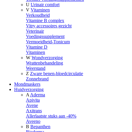
U
Urinair comfort
V
Vitaminen
Verkoudheid
Vitamine B complex
Vitry accessoires gezicht
Veterinair
Voedingssupplement
Vermoeidheid-Tonicum
Vitamine D
Vitaminen
W
Wondverzorging
Wrattenbehandeling
Weerstand
Z
Zware benen-bloedcirculatie
Zonnebrand
Mondmaskers
Huidverzorging
A
Aderma
Apivita
Avene
Axitrans
Allerlaatste stuks aan -40%
Aveeno
B
Bepanthen
Bioderma