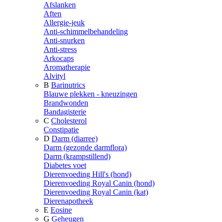
Afslanken
Aften
Allergie-jeuk
Anti-schimmelbehandeling
Anti-snurken
Anti-stress
Arkocaps
Aromatherapie
Alvityl
B
Barinutrics
Blauwe plekken - kneuzingen
Brandwonden
Bandagisterie
C
Cholesterol
Constipatie
D
Darm (diarree)
Darm (gezonde darmflora)
Darm (krampstillend)
Diabetes voet
Dierenvoeding Hill's (hond)
Dierenvoeding Royal Canin (hond)
Dierenvoeding Royal Canin (kat)
Dierenapotheek
E
Eosine
G
Geheugen