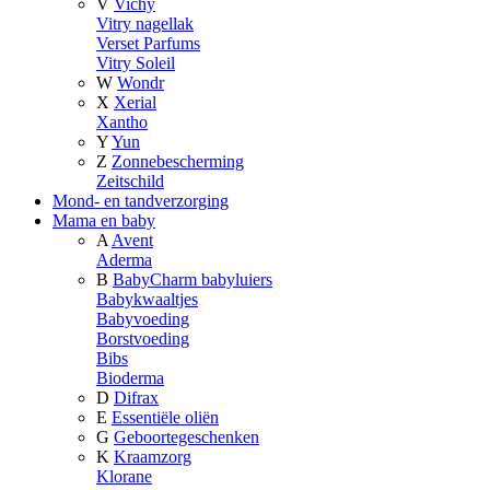
V
Vichy
Vitry nagellak
Verset Parfums
Vitry Soleil
W
Wondr
X
Xerial
Xantho
Y
Yun
Z
Zonnebescherming
Zeitschild
Mond- en tandverzorging
Mama en baby
A
Avent
Aderma
B
BabyCharm babyluiers
Babykwaaltjes
Babyvoeding
Borstvoeding
Bibs
Bioderma
D
Difrax
E
Essentiële oliën
G
Geboortegeschenken
K
Kraamzorg
Klorane