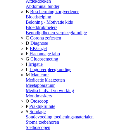
Afdekdoeken
Abdominal binder
B
Bescherming zorgverlener
Bloedstelping
Beloning - Motivatie kids
Bloeddrukmeters
Benodigdheden verpleegkundige
C
Corona zeftesten
D
Diagnose
E
EKG-gel
F
Flaconnage labo
G
Glucosemeting
I
Irrigatie
L
Logo verpleegkundige
M
Manicure
Medicatie klaarzetten
Meetapparatuur
Medisch afval verwerking
Mondmaskers
O
Otoscoop
P
Praktijkruimte
S
Sondage
Sondevoeding toedieningsmaterialen
Stoma toebehoren
Stethoscopen