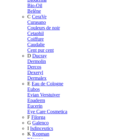
Bio-Oil
Belène
C
CeraVe
Curasano
Couleurs de noir
Cetaphil
Coiffure
Caudalie
Cent pur cent
D
Ducray
Dermolin
Dercos
Dexeryl
Dermalex
E
Eau de Cologne
Eubos
Evian Verstuiver
Epaderm
Eucerin
Eye Care Cosmetica
F
Filorga
G
Galenco
I
Isdinceutics
K
Kopman