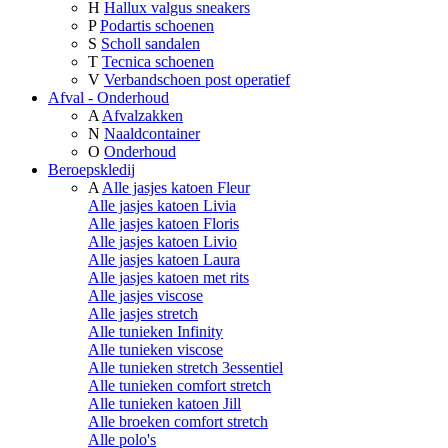
H
Hallux valgus sneakers
P
Podartis schoenen
S
Scholl sandalen
T
Tecnica schoenen
V
Verbandschoen post operatief
Afval - Onderhoud
A
Afvalzakken
N
Naaldcontainer
O
Onderhoud
Beroepskledij
A
Alle jasjes katoen Fleur
Alle jasjes katoen Livia
Alle jasjes katoen Floris
Alle jasjes katoen Livio
Alle jasjes katoen Laura
Alle jasjes katoen met rits
Alle jasjes viscose
Alle jasjes stretch
Alle tunieken Infinity
Alle tunieken viscose
Alle tunieken stretch 3essentiel
Alle tunieken comfort stretch
Alle tunieken katoen Jill
Alle broeken comfort stretch
Alle polo's