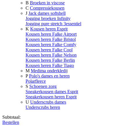
B
Broeken in viscose
C
Compressiekousen
J
Jack dames softshell
Jogging broeken Infinity
Jogging pure stretch 3essentiel
K
Kousen heren Esprit
Kousen heren Falke Airport
Kousen heren Falke Bristol
Kousen heren Falke Comfy
Kousen heren Falke Cool
Kousen heren Falke Nelson
Kousen heren Falke Berlin
Kousen heren Falke Tiago
M
Medima onderkledij
P
Polo's dames en heren
Polarfleece
S
Schoenen zorg
Sneakerkousen dames Esprit
Sneakerkousen heren Esprit
U
Underscrubs dames
Underscrubs heren
Subtotaal:
Bestellen