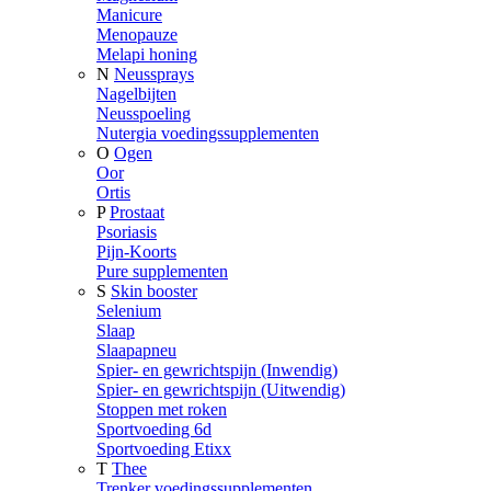
Manicure
Menopauze
Melapi honing
N
Neussprays
Nagelbijten
Neusspoeling
Nutergia voedingssupplementen
O
Ogen
Oor
Ortis
P
Prostaat
Psoriasis
Pijn-Koorts
Pure supplementen
S
Skin booster
Selenium
Slaap
Slaapapneu
Spier- en gewrichtspijn (Inwendig)
Spier- en gewrichtspijn (Uitwendig)
Stoppen met roken
Sportvoeding 6d
Sportvoeding Etixx
T
Thee
Trenker voedingssupplementen