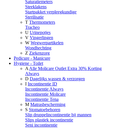
Saturatiemeters
Steeklakens
Startpakket verpleegkundige
Sterilisatie
T
Thermometers
Tracheo
U
Urinepotjes
V
Vingerlingen
W
Wegwerpartikelen
Wondhechting
Z
Ziekenzorg
Pedicure - Manicure
Hygiene - Toilet
A
Alle Molicare Outlet Extra 30% Korting
Always
D
Dagelijks wassen & verzorgen
I
Incontinentie ID
Incontinentie Always
Incontinentie Molicare
Incontinentie Tena
M
Matrasbescherming
S
Stomatoebehoren
Slip druppelincontinentie bij mannen
Slips plastiek incontinentie
Seni incontinentie