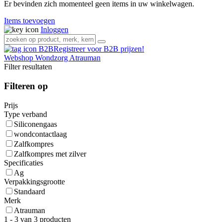
Er bevinden zich momenteel geen items in uw winkelwagen.
Items toevoegen
Inloggen
Registreer voor B2B prijzen!
Webshop
Wondzorg
Atrauman
Filter resultaten
Filteren op
Prijs
Type verband
Siliconengaas
wondcontactlaag
Zalfkompres
Zalfkompres met zilver
Specificaties
Ag
Verpakkingsgrootte
Standaard
Merk
Atrauman
1 - 3 van 3 producten