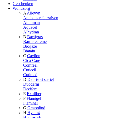
Geschenken
Wondzorg
A
Allevyn
Antibacteriële zalven
Atrauman
Aquacel
Alhydran
B
Bactigras
Barrièrecrème
Biogaze
Biatain
C
Cavilon
Cica-Care
Comfeel
Cuticell
Cutimed
D
Debrisoft steriel
Duoderm
Decifera
E
Exufiber
F
Flamigel
Flaminal
G
Grassolind
H
Hyalo4
Hydrosorb