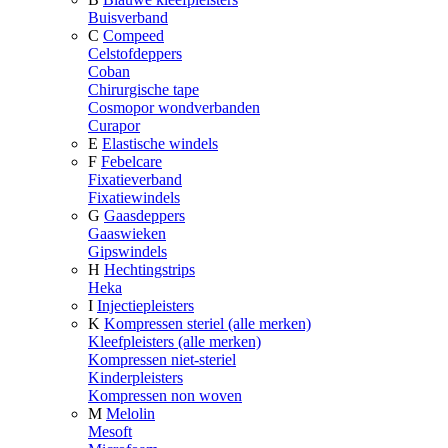
Buisverband
C
Compeed
Celstofdeppers
Coban
Chirurgische tape
Cosmopor wondverbanden
Curapor
E
Elastische windels
F
Febelcare
Fixatieverband
Fixatiewindels
G
Gaasdeppers
Gaaswieken
Gipswindels
H
Hechtingstrips
Heka
I
Injectiepleisters
K
Kompressen steriel (alle merken)
Kleefpleisters (alle merken)
Kompressen niet-steriel
Kinderpleisters
Kompressen non woven
M
Melolin
Mesoft