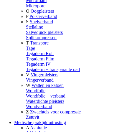
Microfoam
Micropore
O
Oogpleisters
P
Polsterverband
S
Snelverband
Stellaline
Salvequick pleisters
Splitkompressen
T
Transpore
Tape
Tegaderm Roll
Tegaderm Film
Tegaderm IV
Tegaderm + transparante pad
V
Vingerpleisters
Vingerverband
W
Watten en katoen
Wondfolie
Wondfolie + verband
Waterdichte pleisters
Wondverband
Z
Zwachtels voor compressie
Zetuvit
Medische praktijk uitrusting
A
Aspiratie