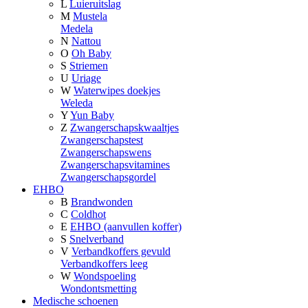
L
Luieruitslag
M
Mustela
Medela
N
Nattou
O
Oh Baby
S
Striemen
U
Uriage
W
Waterwipes doekjes
Weleda
Y
Yun Baby
Z
Zwangerschapskwaaltjes
Zwangerschapstest
Zwangerschapswens
Zwangerschapsvitamines
Zwangerschapsgordel
EHBO
B
Brandwonden
C
Coldhot
E
EHBO (aanvullen koffer)
S
Snelverband
V
Verbandkoffers gevuld
Verbandkoffers leeg
W
Wondspoeling
Wondontsmetting
Medische schoenen