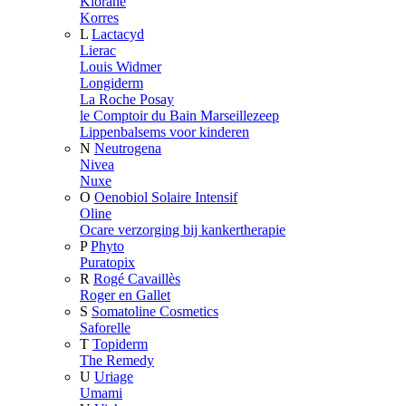
Klorane
Korres
L
Lactacyd
Lierac
Louis Widmer
Longiderm
La Roche Posay
le Comptoir du Bain Marseillezeep
Lippenbalsems voor kinderen
N
Neutrogena
Nivea
Nuxe
O
Oenobiol Solaire Intensif
Oline
Ocare verzorging bij kankertherapie
P
Phyto
Puratopix
R
Rogé Cavaillès
Roger en Gallet
S
Somatoline Cosmetics
Saforelle
T
Topiderm
The Remedy
U
Uriage
Umami