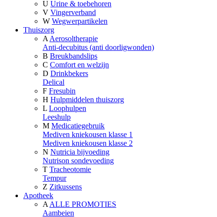
U
Urine & toebehoren
V
Vingerverband
W
Wegwerpartikelen
Thuiszorg
A
Aerosoltherapie
Anti-decubitus (anti doorligwonden)
B
Breukbandslips
C
Comfort en welzijn
D
Drinkbekers
Delical
F
Fresubin
H
Hulpmiddelen thuiszorg
L
Loophulpen
Leeshulp
M
Medicatiegebruik
Mediven kniekousen klasse 1
Mediven kniekousen klasse 2
N
Nutricia bijvoeding
Nutrison sondevoeding
T
Tracheotomie
Tempur
Z
Zitkussens
Apotheek
A
ALLE PROMOTIES
Aambeien