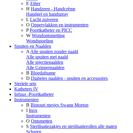
E
Ether
H
Handzeep - Handcrème
Handgel en handspray
L
Lucht zuiveren
O
Oppervlakken en instrumenten
P
Poortkatheter en PICC
W
Wondontsmetting
Wondspoeling
Spuiten en Naalden
A
Alle spuiten zonder naald
Alle spuiten met naald
Alle injectienaalden
Alle Grippernaalden
B
Bloedafname
D
Diabetes naalden - spuiten en accessoires
Steriele sets
Katheters IV
Infuus -Poortkatheter
Instrumenten
B
Bistouri mesjes Swann Morton
I
Inox
Instrumenten
O
Ontsmetten
S
Sterilisatiezakjes en sterilisatierollen alle maten
Scharen