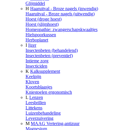
Glijmiddel
H
Haaruitval - Broze nagels (inwendig)
Haaruitval - Broze nagels (uitwendig)
Hoest (droge hoest)
Hoest (slijmhoest)
Homeopathie: zwangerschapskwaaltjes
Hielspoorkussen
Herboplanet
I
Ijzer
Insectenbeten (behandelend)
Insectenbeten (preventief)
Intieme zorg
Insecticiden
K
Kalksupplement
Keelpijn
Kloven
Koortsblaasjes
Kniestoelen ergonomisch
L
Lenzen
Leesbrillen
Littekens
Luizenbehandeling
Leverzuivering
M
MAAG Vertering-antizuur
Magnesium