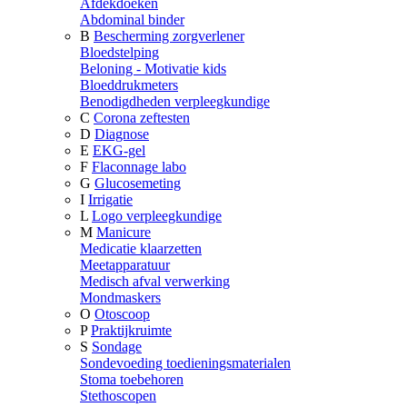
Afdekdoeken
Abdominal binder
B
Bescherming zorgverlener
Bloedstelping
Beloning - Motivatie kids
Bloeddrukmeters
Benodigdheden verpleegkundige
C
Corona zeftesten
D
Diagnose
E
EKG-gel
F
Flaconnage labo
G
Glucosemeting
I
Irrigatie
L
Logo verpleegkundige
M
Manicure
Medicatie klaarzetten
Meetapparatuur
Medisch afval verwerking
Mondmaskers
O
Otoscoop
P
Praktijkruimte
S
Sondage
Sondevoeding toedieningsmaterialen
Stoma toebehoren
Stethoscopen