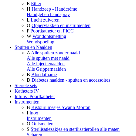
E
Ether
H
Handzeep - Handcrème
Handgel en handspray
L
Lucht zuiveren
O
Oppervlakken en instrumenten
P
Poortkatheter en PICC
W
Wondontsmetting
Wondspoeling
Spuiten en Naalden
A
Alle spuiten zonder naald
Alle spuiten met naald
Alle injectienaalden
Alle Grippernaalden
B
Bloedafname
D
Diabetes naalden - spuiten en accessoires
Steriele sets
Katheters IV
Infuus -Poortkatheter
Instrumenten
B
Bistouri mesjes Swann Morton
I
Inox
Instrumenten
O
Ontsmetten
S
Sterilisatiezakjes en sterilisatierollen alle maten
Scharen