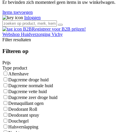
Er bevinden zich momenteel geen items in uw winkelwagen.
Items toevoegen
Inloggen
Registreer voor B2B prijzen!
Webshop
Huidverzorging
Vichy
Filter resultaten
Filteren op
Prijs
Type product
Aftershave
Dagcreme droge huid
Dagcreme normale huid
Dagcreme vette huid
Dagcreme zeer droge huid
Demaquillant ogen
Deodorant Roll
Deodorant spray
Douchegel
Halsverslapping