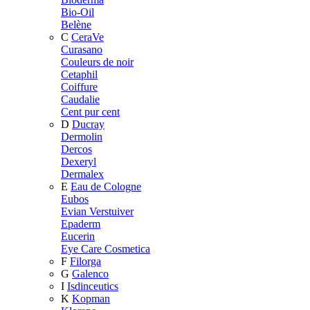
Bio-Oil
Belène
C
CeraVe
Curasano
Couleurs de noir
Cetaphil
Coiffure
Caudalie
Cent pur cent
D
Ducray
Dermolin
Dercos
Dexeryl
Dermalex
E
Eau de Cologne
Eubos
Evian Verstuiver
Epaderm
Eucerin
Eye Care Cosmetica
F
Filorga
G
Galenco
I
Isdinceutics
K
Kopman