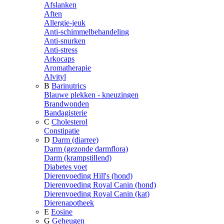
Afslanken
Aften
Allergie-jeuk
Anti-schimmelbehandeling
Anti-snurken
Anti-stress
Arkocaps
Aromatherapie
Alvityl
B
Barinutrics
Blauwe plekken - kneuzingen
Brandwonden
Bandagisterie
C
Cholesterol
Constipatie
D
Darm (diarree)
Darm (gezonde darmflora)
Darm (krampstillend)
Diabetes voet
Dierenvoeding Hill's (hond)
Dierenvoeding Royal Canin (hond)
Dierenvoeding Royal Canin (kat)
Dierenapotheek
E
Eosine
G
Geheugen