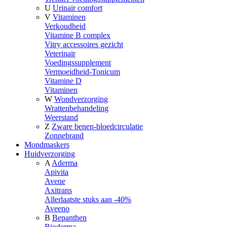
U
Urinair comfort
V
Vitaminen
Verkoudheid
Vitamine B complex
Vitry accessoires gezicht
Veterinair
Voedingssupplement
Vermoeidheid-Tonicum
Vitamine D
Vitaminen
W
Wondverzorging
Wrattenbehandeling
Weerstand
Z
Zware benen-bloedcirculatie
Zonnebrand
Mondmaskers
Huidverzorging
A
Aderma
Apivita
Avene
Axitrans
Allerlaatste stuks aan -40%
Aveeno
B
Bepanthen
Bioderma