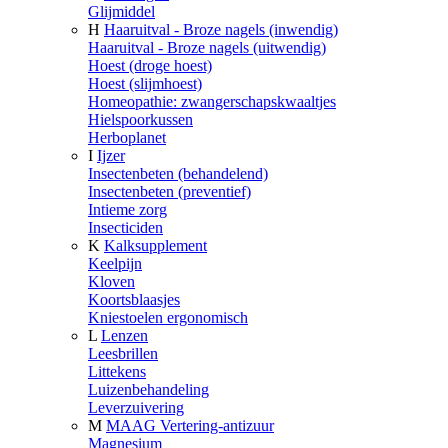
Glijmiddel
H
Haaruitval - Broze nagels (inwendig)
Haaruitval - Broze nagels (uitwendig)
Hoest (droge hoest)
Hoest (slijmhoest)
Homeopathie: zwangerschapskwaaltjes
Hielspoorkussen
Herboplanet
I
Ijzer
Insectenbeten (behandelend)
Insectenbeten (preventief)
Intieme zorg
Insecticiden
K
Kalksupplement
Keelpijn
Kloven
Koortsblaasjes
Kniestoelen ergonomisch
L
Lenzen
Leesbrillen
Littekens
Luizenbehandeling
Leverzuivering
M
MAAG Vertering-antizuur
Magnesium