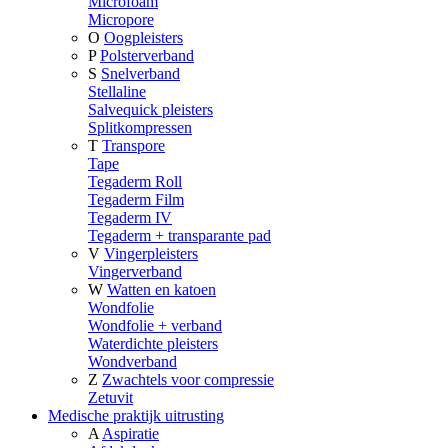
Microfoam
Micropore
O
Oogpleisters
P
Polsterverband
S
Snelverband
Stellaline
Salvequick pleisters
Splitkompressen
T
Transpore
Tape
Tegaderm Roll
Tegaderm Film
Tegaderm IV
Tegaderm + transparante pad
V
Vingerpleisters
Vingerverband
W
Watten en katoen
Wondfolie
Wondfolie + verband
Waterdichte pleisters
Wondverband
Z
Zwachtels voor compressie
Zetuvit
Medische praktijk uitrusting
A
Aspiratie