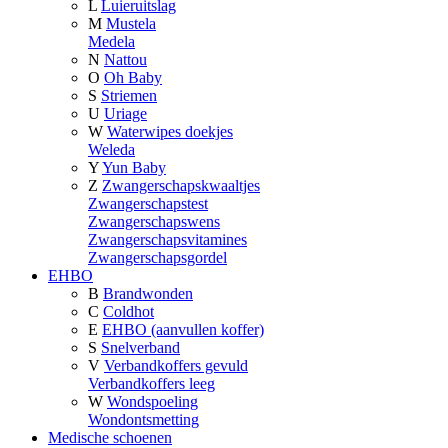
L
Luieruitslag
M
Mustela
Medela
N
Nattou
O
Oh Baby
S
Striemen
U
Uriage
W
Waterwipes doekjes
Weleda
Y
Yun Baby
Z
Zwangerschapskwaaltjes
Zwangerschapstest
Zwangerschapswens
Zwangerschapsvitamines
Zwangerschapsgordel
EHBO
B
Brandwonden
C
Coldhot
E
EHBO (aanvullen koffer)
S
Snelverband
V
Verbandkoffers gevuld
Verbandkoffers leeg
W
Wondspoeling
Wondontsmetting
Medische schoenen