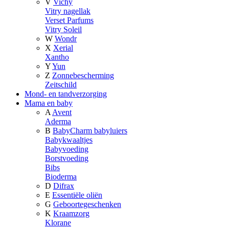
V
Vichy
Vitry nagellak
Verset Parfums
Vitry Soleil
W
Wondr
X
Xerial
Xantho
Y
Yun
Z
Zonnebescherming
Zeitschild
Mond- en tandverzorging
Mama en baby
A
Avent
Aderma
B
BabyCharm babyluiers
Babykwaaltjes
Babyvoeding
Borstvoeding
Bibs
Bioderma
D
Difrax
E
Essentiële oliën
G
Geboortegeschenken
K
Kraamzorg
Klorane