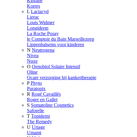
Klorane
Korres
L
Lactacyd
Lierac
Louis Widmer
Longiderm
La Roche Posay
le Comptoir du Bain Marseillezeep
Lippenbalsems voor kinderen
N
Neutrogena
Nivea
Nuxe
O
Oenobiol Solaire Intensif
Oline
Ocare verzorging bij kankertherapie
P
Phyto
Puratopix
R
Rogé Cavaillès
Roger en Gallet
S
Somatoline Cosmetics
Saforelle
T
Topiderm
The Remedy
U
Uriage
Umami