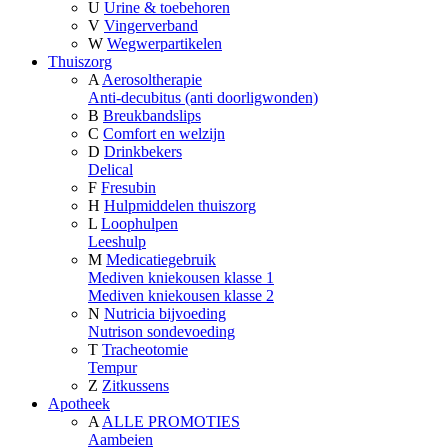
U
Urine & toebehoren
V
Vingerverband
W
Wegwerpartikelen
Thuiszorg
A
Aerosoltherapie
Anti-decubitus (anti doorligwonden)
B
Breukbandslips
C
Comfort en welzijn
D
Drinkbekers
Delical
F
Fresubin
H
Hulpmiddelen thuiszorg
L
Loophulpen
Leeshulp
M
Medicatiegebruik
Mediven kniekousen klasse 1
Mediven kniekousen klasse 2
N
Nutricia bijvoeding
Nutrison sondevoeding
T
Tracheotomie
Tempur
Z
Zitkussens
Apotheek
A
ALLE PROMOTIES
Aambeien