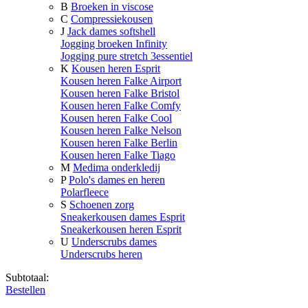
B
Broeken in viscose
C
Compressiekousen
J
Jack dames softshell
Jogging broeken Infinity
Jogging pure stretch 3essentiel
K
Kousen heren Esprit
Kousen heren Falke Airport
Kousen heren Falke Bristol
Kousen heren Falke Comfy
Kousen heren Falke Cool
Kousen heren Falke Nelson
Kousen heren Falke Berlin
Kousen heren Falke Tiago
M
Medima onderkledij
P
Polo's dames en heren
Polarfleece
S
Schoenen zorg
Sneakerkousen dames Esprit
Sneakerkousen heren Esprit
U
Underscrubs dames
Underscrubs heren
Subtotaal:
Bestellen