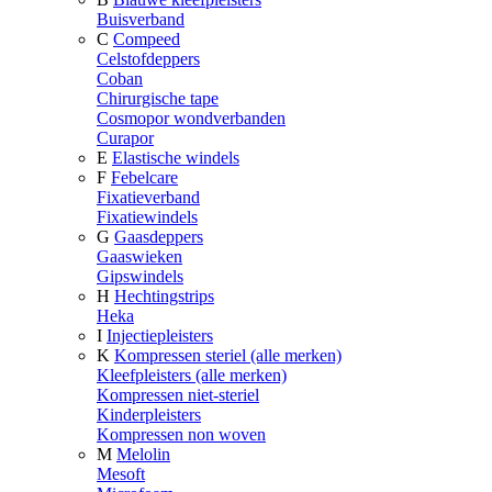
Buisverband
C
Compeed
Celstofdeppers
Coban
Chirurgische tape
Cosmopor wondverbanden
Curapor
E
Elastische windels
F
Febelcare
Fixatieverband
Fixatiewindels
G
Gaasdeppers
Gaaswieken
Gipswindels
H
Hechtingstrips
Heka
I
Injectiepleisters
K
Kompressen steriel (alle merken)
Kleefpleisters (alle merken)
Kompressen niet-steriel
Kinderpleisters
Kompressen non woven
M
Melolin
Mesoft