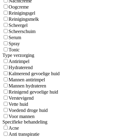
Nachtcreme
Oogcreme
Reinigingsgel
Reinigingsmelk
Scheergel
Scheerschuim
Serum
Spray
Tonic
Type verzorging
Antirimpel
Hydraterend
Kalmerend gevoelige huid
Mannen antirimpel
Mannen hydrateren
Reinigend gevoelige huid
Verstevigend
Vette huid
Voedend droge huid
Voor mannen
Specifieke behandeling
Acne
Anti transpiratie