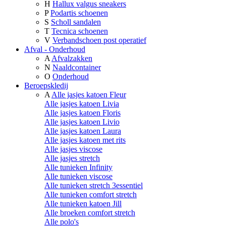
H
Hallux valgus sneakers
P
Podartis schoenen
S
Scholl sandalen
T
Tecnica schoenen
V
Verbandschoen post operatief
Afval - Onderhoud
A
Afvalzakken
N
Naaldcontainer
O
Onderhoud
Beroepskledij
A
Alle jasjes katoen Fleur
Alle jasjes katoen Livia
Alle jasjes katoen Floris
Alle jasjes katoen Livio
Alle jasjes katoen Laura
Alle jasjes katoen met rits
Alle jasjes viscose
Alle jasjes stretch
Alle tunieken Infinity
Alle tunieken viscose
Alle tunieken stretch 3essentiel
Alle tunieken comfort stretch
Alle tunieken katoen Jill
Alle broeken comfort stretch
Alle polo's