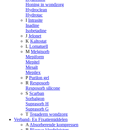
Honing in wondzorg
Hydroclean
Hydrotac
I
Intrasite
Inadine
Isobetadine
J
Jelonet
K
Kaltostat
L
Lomatuell
M
Melgisorb
Mepiform
Mepitel
Mesalt
Mepilex
P
Purilon gel
R
Resposorb
Resposorb silicone
S
Scarban
Sorbalgon
Suprasorb H
Suprasorb G
T
Tegaderm wondzorg
Verband- En Fixatiemiddelen
A
Absorberende kompressen
B
Blauwe kleefpleisters