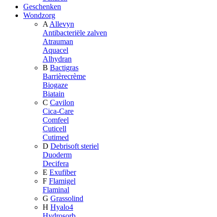
Geschenken
Wondzorg
A
Allevyn
Antibacteriële zalven
Atrauman
Aquacel
Alhydran
B
Bactigras
Barrièrecrème
Biogaze
Biatain
C
Cavilon
Cica-Care
Comfeel
Cuticell
Cutimed
D
Debrisoft steriel
Duoderm
Decifera
E
Exufiber
F
Flamigel
Flaminal
G
Grassolind
H
Hyalo4
Hydrosorb