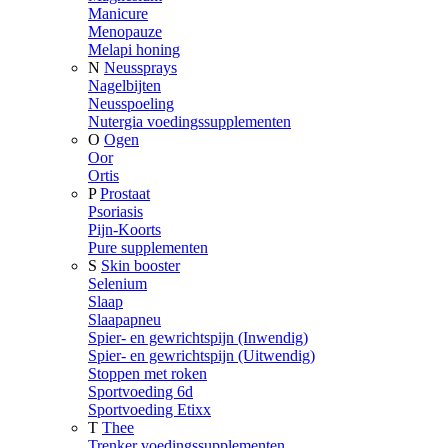
Manicure
Menopauze
Melapi honing
N
Neussprays
Nagelbijten
Neusspoeling
Nutergia voedingssupplementen
O
Ogen
Oor
Ortis
P
Prostaat
Psoriasis
Pijn-Koorts
Pure supplementen
S
Skin booster
Selenium
Slaap
Slaapapneu
Spier- en gewrichtspijn (Inwendig)
Spier- en gewrichtspijn (Uitwendig)
Stoppen met roken
Sportvoeding 6d
Sportvoeding Etixx
T
Thee
Trenker voedingssupplementen