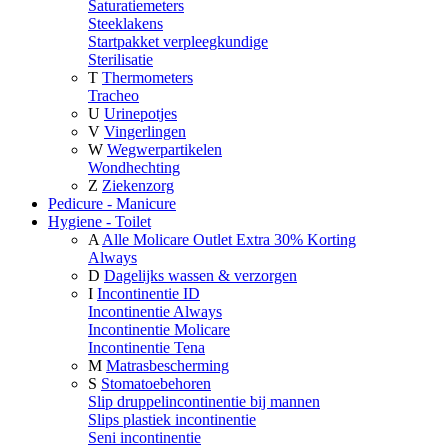
Saturatiemeters
Steeklakens
Startpakket verpleegkundige
Sterilisatie
T
Thermometers
Tracheo
U
Urinepotjes
V
Vingerlingen
W
Wegwerpartikelen
Wondhechting
Z
Ziekenzorg
Pedicure - Manicure
Hygiene - Toilet
A
Alle Molicare Outlet Extra 30% Korting
Always
D
Dagelijks wassen & verzorgen
I
Incontinentie ID
Incontinentie Always
Incontinentie Molicare
Incontinentie Tena
M
Matrasbescherming
S
Stomatoebehoren
Slip druppelincontinentie bij mannen
Slips plastiek incontinentie
Seni incontinentie