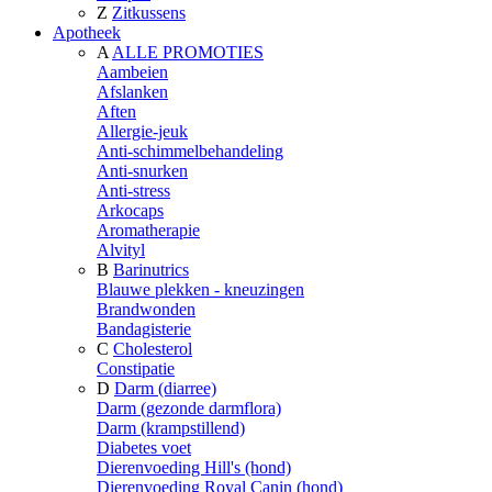
Z
Zitkussens
Apotheek
A
ALLE PROMOTIES
Aambeien
Afslanken
Aften
Allergie-jeuk
Anti-schimmelbehandeling
Anti-snurken
Anti-stress
Arkocaps
Aromatherapie
Alvityl
B
Barinutrics
Blauwe plekken - kneuzingen
Brandwonden
Bandagisterie
C
Cholesterol
Constipatie
D
Darm (diarree)
Darm (gezonde darmflora)
Darm (krampstillend)
Diabetes voet
Dierenvoeding Hill's (hond)
Dierenvoeding Royal Canin (hond)