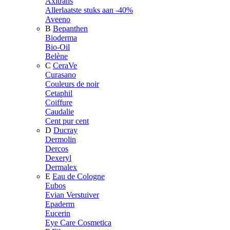
Axitrans
Allerlaatste stuks aan -40%
Aveeno
B
Bepanthen
Bioderma
Bio-Oil
Belène
C
CeraVe
Curasano
Couleurs de noir
Cetaphil
Coiffure
Caudalie
Cent pur cent
D
Ducray
Dermolin
Dercos
Dexeryl
Dermalex
E
Eau de Cologne
Eubos
Evian Verstuiver
Epaderm
Eucerin
Eye Care Cosmetica