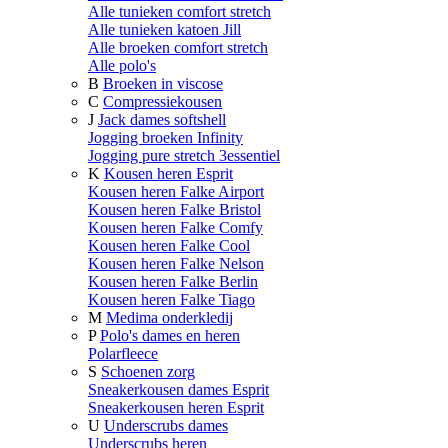
Alle tunieken comfort stretch
Alle tunieken katoen Jill
Alle broeken comfort stretch
Alle polo's
B
Broeken in viscose
C
Compressiekousen
J
Jack dames softshell
Jogging broeken Infinity
Jogging pure stretch 3essentiel
K
Kousen heren Esprit
Kousen heren Falke Airport
Kousen heren Falke Bristol
Kousen heren Falke Comfy
Kousen heren Falke Cool
Kousen heren Falke Nelson
Kousen heren Falke Berlin
Kousen heren Falke Tiago
M
Medima onderkledij
P
Polo's dames en heren
Polarfleece
S
Schoenen zorg
Sneakerkousen dames Esprit
Sneakerkousen heren Esprit
U
Underscrubs dames
Underscrubs heren