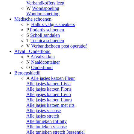
Verbandkoffers leeg
W
Wondspoeling
Wondontsmetting
Medische schoenen
H
Hallux valgus sneakers
P
Podartis schoenen
S
Scholl sandalen
T
Tecnica schoenen
V
Verbandschoen post operatief
Afval - Onderhoud
A
Afvalzakken
N
Naaldcontainer
O
Onderhoud
Beroepskledij
A
Alle jasjes katoen Fleur
Alle jasjes katoen Livia
Alle jasjes katoen Floris
Alle jasjes katoen Livio
Alle jasjes katoen Laura
Alle jasjes katoen met rits
Alle jasjes viscose
Alle jasjes stretch
Alle tunieken Infinity
Alle tunieken viscose
Alle tunieken stretch 3essentiel