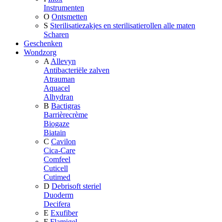
Instrumenten
O
Ontsmetten
S
Sterilisatiezakjes en sterilisatierollen alle maten
Scharen
Geschenken
Wondzorg
A
Allevyn
Antibacteriële zalven
Atrauman
Aquacel
Alhydran
B
Bactigras
Barrièrecrème
Biogaze
Biatain
C
Cavilon
Cica-Care
Comfeel
Cuticell
Cutimed
D
Debrisoft steriel
Duoderm
Decifera
E
Exufiber
F
Flamigel