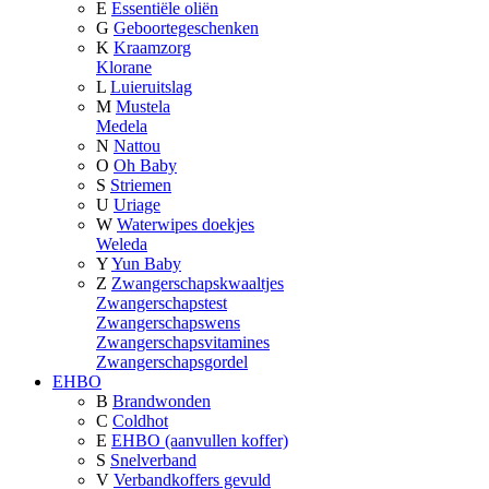
E
Essentiële oliën
G
Geboortegeschenken
K
Kraamzorg
Klorane
L
Luieruitslag
M
Mustela
Medela
N
Nattou
O
Oh Baby
S
Striemen
U
Uriage
W
Waterwipes doekjes
Weleda
Y
Yun Baby
Z
Zwangerschapskwaaltjes
Zwangerschapstest
Zwangerschapswens
Zwangerschapsvitamines
Zwangerschapsgordel
EHBO
B
Brandwonden
C
Coldhot
E
EHBO (aanvullen koffer)
S
Snelverband
V
Verbandkoffers gevuld