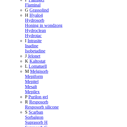
Flaminal
G
Grassolind
H
Hyalo4
Hydrosorb
Honing in wondzorg
Hydroclean
Hydrotac
I
Intrasite
Inadine
Isobetadine
J
Jelonet
K
Kaltostat
L
Lomatuell
M
Melgisorb
Mepiform
Mepitel
Mesalt
Mepilex
P
Purilon gel
R
Resposorb
Resposorb silicone
S
Scarban
Sorbalgon
Suprasorb H