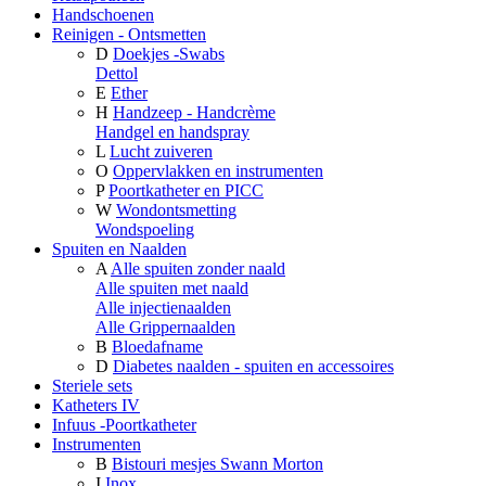
Handschoenen
Reinigen - Ontsmetten
D
Doekjes -Swabs
Dettol
E
Ether
H
Handzeep - Handcrème
Handgel en handspray
L
Lucht zuiveren
O
Oppervlakken en instrumenten
P
Poortkatheter en PICC
W
Wondontsmetting
Wondspoeling
Spuiten en Naalden
A
Alle spuiten zonder naald
Alle spuiten met naald
Alle injectienaalden
Alle Grippernaalden
B
Bloedafname
D
Diabetes naalden - spuiten en accessoires
Steriele sets
Katheters IV
Infuus -Poortkatheter
Instrumenten
B
Bistouri mesjes Swann Morton
I
Inox