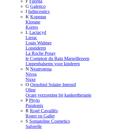
F
Filorga
G
Galenco
I
Isdinceutics
K
Kopman
Klorane
Korres
L
Lactacyd
Lierac
Louis Widmer
Longiderm
La Roche Posay
le Comptoir du Bain Marseillezeep
Lippenbalsems voor kinderen
N
Neutrogena
Nivea
Nuxe
O
Oenobiol Solaire Intensif
Oline
Ocare verzorging bij kankertherapie
P
Phyto
Puratopix
R
Rogé Cavaillès
Roger en Gallet
S
Somatoline Cosmetics
Saforelle