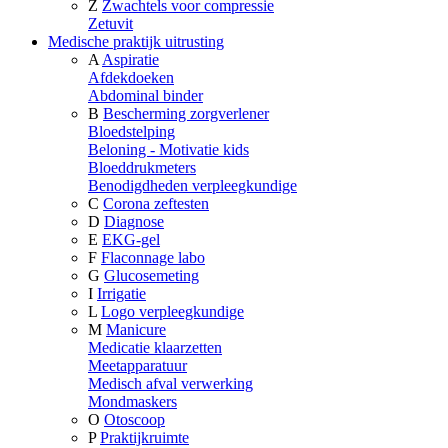
Z
Zwachtels voor compressie
Zetuvit
Medische praktijk uitrusting
A
Aspiratie
Afdekdoeken
Abdominal binder
B
Bescherming zorgverlener
Bloedstelping
Beloning - Motivatie kids
Bloeddrukmeters
Benodigdheden verpleegkundige
C
Corona zeftesten
D
Diagnose
E
EKG-gel
F
Flaconnage labo
G
Glucosemeting
I
Irrigatie
L
Logo verpleegkundige
M
Manicure
Medicatie klaarzetten
Meetapparatuur
Medisch afval verwerking
Mondmaskers
O
Otoscoop
P
Praktijkruimte