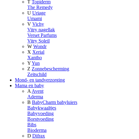
T
Topiderm
The Remedy
U
Uriage
Umami
V
Vichy
Vitry nagellak
Verset Parfums
Vitry Soleil
W
Wondr
X
Xerial
Xantho
Y
Yun
Z
Zonnebescherming
Zeitschild
Mond- en tandverzorging
Mama en baby
A
Avent
Aderma
B
BabyCharm babyluiers
Babykwaaltjes
Babyvoeding
Borstvoeding
Bibs
Bioderma
D
Difrax