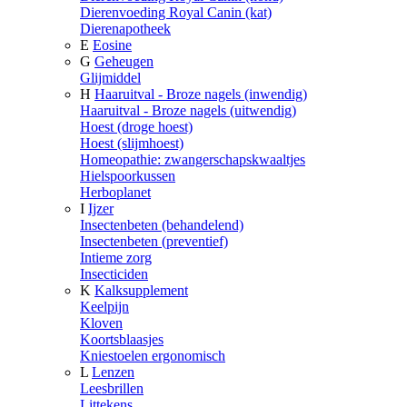
Dierenvoeding Royal Canin (kat)
Dierenapotheek
E
Eosine
G
Geheugen
Glijmiddel
H
Haaruitval - Broze nagels (inwendig)
Haaruitval - Broze nagels (uitwendig)
Hoest (droge hoest)
Hoest (slijmhoest)
Homeopathie: zwangerschapskwaaltjes
Hielspoorkussen
Herboplanet
I
Ijzer
Insectenbeten (behandelend)
Insectenbeten (preventief)
Intieme zorg
Insecticiden
K
Kalksupplement
Keelpijn
Kloven
Koortsblaasjes
Kniestoelen ergonomisch
L
Lenzen
Leesbrillen
Littekens