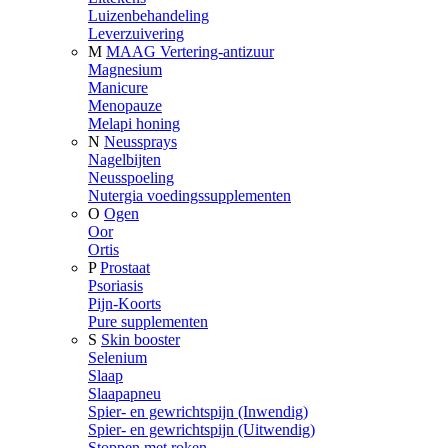
Luizenbehandeling
Leverzuivering
M
MAAG Vertering-antizuur
Magnesium
Manicure
Menopauze
Melapi honing
N
Neussprays
Nagelbijten
Neusspoeling
Nutergia voedingssupplementen
O
Ogen
Oor
Ortis
P
Prostaat
Psoriasis
Pijn-Koorts
Pure supplementen
S
Skin booster
Selenium
Slaap
Slaapapneu
Spier- en gewrichtspijn (Inwendig)
Spier- en gewrichtspijn (Uitwendig)
Stoppen met roken