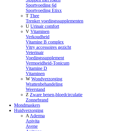
Sportvoeding 6d
Sportvoeding Etixx
T
Thee
Trenker voedingssupplementen
U
Urinair comfort
V
Vitaminen
Verkoudheid
Vitamine B complex
Vitry accessoires gezicht
Veterinair
Voedingssupplement
Vermoeidheid-Tonicum
Vitamine D
Vitaminen
W
Wondverzorging
Wrattenbehandeling
Weerstand
Z
Zware benen-bloedcirculatie
Zonnebrand
Mondmaskers
Huidverzorging
A
Aderma
Apivita
Avene