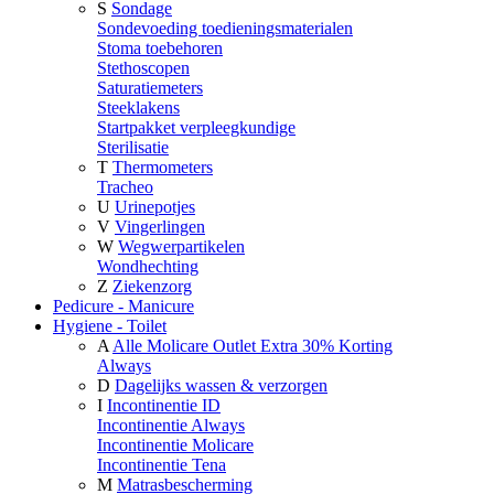
S
Sondage
Sondevoeding toedieningsmaterialen
Stoma toebehoren
Stethoscopen
Saturatiemeters
Steeklakens
Startpakket verpleegkundige
Sterilisatie
T
Thermometers
Tracheo
U
Urinepotjes
V
Vingerlingen
W
Wegwerpartikelen
Wondhechting
Z
Ziekenzorg
Pedicure - Manicure
Hygiene - Toilet
A
Alle Molicare Outlet Extra 30% Korting
Always
D
Dagelijks wassen & verzorgen
I
Incontinentie ID
Incontinentie Always
Incontinentie Molicare
Incontinentie Tena
M
Matrasbescherming