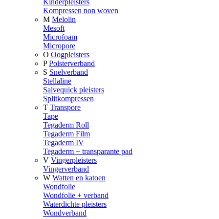
Kinderpleisters
Kompressen non woven
M
Melolin
Mesoft
Microfoam
Micropore
O
Oogpleisters
P
Polsterverband
S
Snelverband
Stellaline
Salvequick pleisters
Splitkompressen
T
Transpore
Tape
Tegaderm Roll
Tegaderm Film
Tegaderm IV
Tegaderm + transparante pad
V
Vingerpleisters
Vingerverband
W
Watten en katoen
Wondfolie
Wondfolie + verband
Waterdichte pleisters
Wondverband