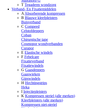
Suprasorb G
T
Tegaderm wondzorg
Verband- En Fixatiemiddelen
A
Absorberende kompressen
B
Blauwe kleefpleisters
Buisverband
C
Compeed
Celstofdeppers
Coban
Chirurgische tape
Cosmopor wondverbanden
Curapor
E
Elastische windels
F
Febelcare
Fixatieverband
Fixatiewindels
G
Gaasdeppers
Gaaswieken
Gipswindels
H
Hechtingstrips
Heka
I
Injectiepleisters
K
Kompressen steriel (alle merken)
Kleefpleisters (alle merken)
Kompressen niet-steriel