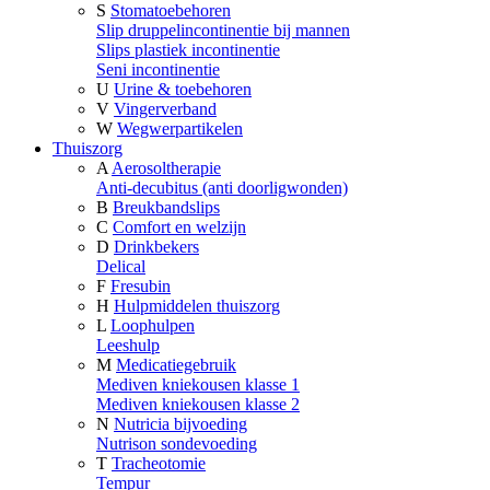
S
Stomatoebehoren
Slip druppelincontinentie bij mannen
Slips plastiek incontinentie
Seni incontinentie
U
Urine & toebehoren
V
Vingerverband
W
Wegwerpartikelen
Thuiszorg
A
Aerosoltherapie
Anti-decubitus (anti doorligwonden)
B
Breukbandslips
C
Comfort en welzijn
D
Drinkbekers
Delical
F
Fresubin
H
Hulpmiddelen thuiszorg
L
Loophulpen
Leeshulp
M
Medicatiegebruik
Mediven kniekousen klasse 1
Mediven kniekousen klasse 2
N
Nutricia bijvoeding
Nutrison sondevoeding
T
Tracheotomie
Tempur