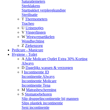
Saturatiemeters
Steeklakens
Startpakket verpleegkundige
Sterilisatie
T
Thermometers
Tracheo
U
Urinepotjes
V
Vingerlingen
W
Wegwerpartikelen
Wondhechting
Z
Ziekenzorg
Pedicure - Manicure
Hygiene - Toilet
A
Alle Molicare Outlet Extra 30% Korting
Always
D
Dagelijks wassen & verzorgen
I
Incontinentie ID
Incontinentie Always
Incontinentie Molicare
Incontinentie Tena
M
Matrasbescherming
S
Stomatoebehoren
Slip druppelincontinentie bij mannen
Slips plastiek incontinentie
Seni incontinentie