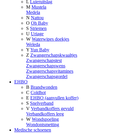
L
Luieruitslag
M
Mustela
Medela
N
Nattou
O
Oh Baby
S
Striemen
U
Uriage
W
Waterwipes doekjes
Weleda
Y
Yun Baby
Z
Zwangerschapskwaaltjes
Zwangerschapstest
Zwangerschapswens
Zwangerschapsvitamines
Zwangerschapsgordel
EHBO
B
Brandwonden
C
Coldhot
E
EHBO (aanvullen koffer)
S
Snelverband
V
Verbandkoffers gevuld
Verbandkoffers leeg
W
Wondspoeling
Wondontsmetting
Medische schoenen