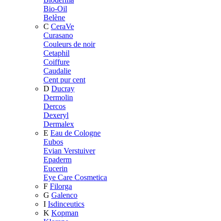
Bio-Oil
Belène
C
CeraVe
Curasano
Couleurs de noir
Cetaphil
Coiffure
Caudalie
Cent pur cent
D
Ducray
Dermolin
Dercos
Dexeryl
Dermalex
E
Eau de Cologne
Eubos
Evian Verstuiver
Epaderm
Eucerin
Eye Care Cosmetica
F
Filorga
G
Galenco
I
Isdinceutics
K
Kopman