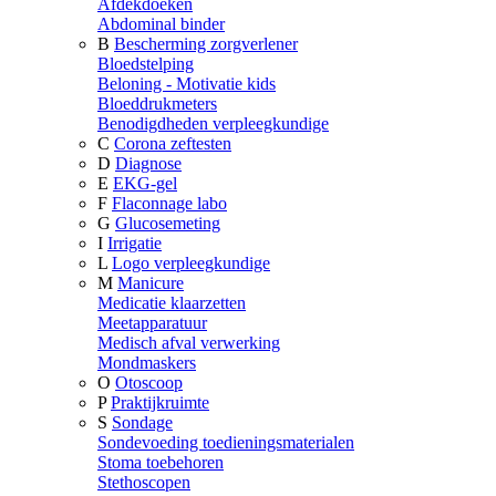
Afdekdoeken
Abdominal binder
B
Bescherming zorgverlener
Bloedstelping
Beloning - Motivatie kids
Bloeddrukmeters
Benodigdheden verpleegkundige
C
Corona zeftesten
D
Diagnose
E
EKG-gel
F
Flaconnage labo
G
Glucosemeting
I
Irrigatie
L
Logo verpleegkundige
M
Manicure
Medicatie klaarzetten
Meetapparatuur
Medisch afval verwerking
Mondmaskers
O
Otoscoop
P
Praktijkruimte
S
Sondage
Sondevoeding toedieningsmaterialen
Stoma toebehoren
Stethoscopen