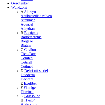
Geschenken
Wondzorg
A
Allevyn
Antibacteriële zalven
Atrauman
Aquacel
Alhydran
B
Bactigras
Barrièrecrème
Biogaze
Biatain
C
Cavilon
Cica-Care
Comfeel
Cuticell
Cutimed
D
Debrisoft steriel
Duoderm
Decifera
E
Exufiber
F
Flamigel
Flaminal
G
Grassolind
H
Hyalo4
Hydrosorb