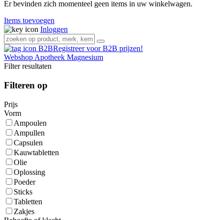
Er bevinden zich momenteel geen items in uw winkelwagen.
Items toevoegen
Inloggen
Registreer voor B2B prijzen!
Webshop
Apotheek
Magnesium
Filter resultaten
Filteren op
Prijs
Vorm
Ampoulen
Ampullen
Capsulen
Kauwtabletten
Olie
Oplossing
Poeder
Sticks
Tabletten
Zakjes