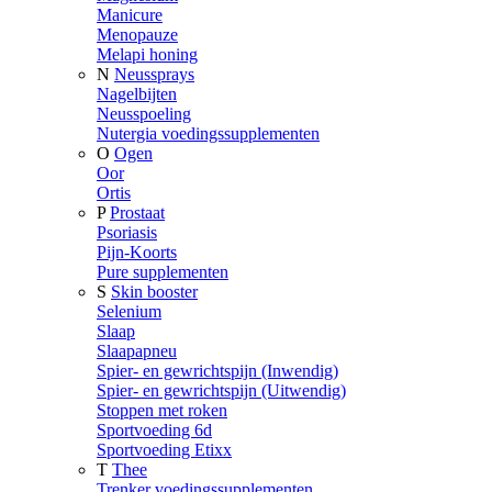
Manicure
Menopauze
Melapi honing
N
Neussprays
Nagelbijten
Neusspoeling
Nutergia voedingssupplementen
O
Ogen
Oor
Ortis
P
Prostaat
Psoriasis
Pijn-Koorts
Pure supplementen
S
Skin booster
Selenium
Slaap
Slaapapneu
Spier- en gewrichtspijn (Inwendig)
Spier- en gewrichtspijn (Uitwendig)
Stoppen met roken
Sportvoeding 6d
Sportvoeding Etixx
T
Thee
Trenker voedingssupplementen