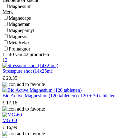
Behoefte of klacht
Magnesium
Merk
Magnecaps
Magnemar
Magnepamyl
Magnesis
MetaRelax
Promagnor
1 - 40 van 42 producten
1
2
Stresspure shot (14x25ml)
€ 20,35
Bio Active Magnesium (120 tabletten) / 120 + 30 tabletten
€ 17,16
MG-60
€ 16,99