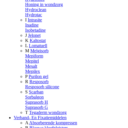
Honing in wondzorg
Hydroclean
Hydrotac
I
Intrasite
Inadine
Isobetadine
J
Jelonet
K
Kaltostat
L
Lomatuell
M
Melgisorb
Mepiform
Mepitel
Mesalt
Mepilex
P
Purilon gel
R
Resposorb
Resposorb silicone
S
Scarban
Sorbalgon
Suprasorb H
Suprasorb G
T
Tegaderm wondzorg
Verband- En Fixatiemiddelen
A
Absorberende kompressen
B
Blauwe kleefpleisters