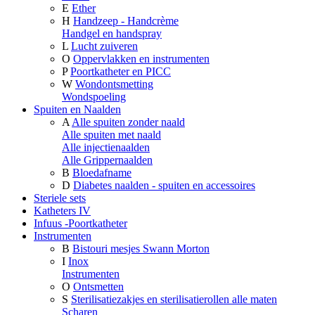
E
Ether
H
Handzeep - Handcrème
Handgel en handspray
L
Lucht zuiveren
O
Oppervlakken en instrumenten
P
Poortkatheter en PICC
W
Wondontsmetting
Wondspoeling
Spuiten en Naalden
A
Alle spuiten zonder naald
Alle spuiten met naald
Alle injectienaalden
Alle Grippernaalden
B
Bloedafname
D
Diabetes naalden - spuiten en accessoires
Steriele sets
Katheters IV
Infuus -Poortkatheter
Instrumenten
B
Bistouri mesjes Swann Morton
I
Inox
Instrumenten
O
Ontsmetten
S
Sterilisatiezakjes en sterilisatierollen alle maten
Scharen