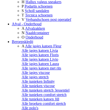
H
Hallux valgus sneakers
P
Podartis schoenen
S
Scholl sandalen
T
Tecnica schoenen
V
Verbandschoen post operatief
Afval - Onderhoud
A
Afvalzakken
N
Naaldcontainer
O
Onderhoud
Beroepskledij
A
Alle jasjes katoen Fleur
Alle jasjes katoen Livia
Alle jasjes katoen Floris
Alle jasjes katoen Livio
Alle jasjes katoen Laura
Alle jasjes katoen met rits
Alle jasjes viscose
Alle jasjes stretch
Alle tunieken Infinity
Alle tunieken viscose
Alle tunieken stretch 3essentiel
Alle tunieken comfort stretch
Alle tunieken katoen Jill
Alle broeken comfort stretch
Alle polo's