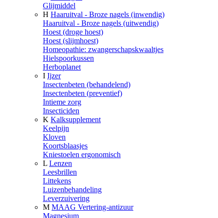
Glijmiddel
H
Haaruitval - Broze nagels (inwendig)
Haaruitval - Broze nagels (uitwendig)
Hoest (droge hoest)
Hoest (slijmhoest)
Homeopathie: zwangerschapskwaaltjes
Hielspoorkussen
Herboplanet
I
Ijzer
Insectenbeten (behandelend)
Insectenbeten (preventief)
Intieme zorg
Insecticiden
K
Kalksupplement
Keelpijn
Kloven
Koortsblaasjes
Kniestoelen ergonomisch
L
Lenzen
Leesbrillen
Littekens
Luizenbehandeling
Leverzuivering
M
MAAG Vertering-antizuur
Magnesium