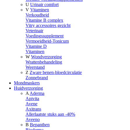
U
Urinair comfort
V
Vitaminen
Verkoudheid
Vitamine B complex
Vitry accessoires gezicht
Veterinair
Voedingssupplement
Vermoeidheid-Tonicum
Vitamine D
Vitaminen
W
Wondverzorging
Wrattenbehandeling
Weerstand
Z
Zware benen-bloedcirculatie
Zonnebrand
Mondmaskers
Huidverzorging
A
Aderma
Apivita
Avene
Axitrans
Allerlaatste stuks aan -40%
Aveeno
B
Bepanthen
Bioderma