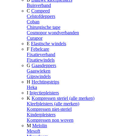
Buisverband
C
Compeed
Celstofdeppers
Coban
Chirurgische tape
Cosmopor wondverbanden
Curapor
E
Elastische windels
F
Febelcare
Fixatieverband
Fixatiewindels
G
Gaasdeppers
Gaaswieken
Gipswindels
H
Hechtingstrips
Heka
I
Injectiepleisters
K
Kompressen steriel (alle merken)
Kleefpleisters (alle merken)
Kompressen niet-steriel
Kinderpleisters
Kompressen non woven
M
Melolin
Mesoft