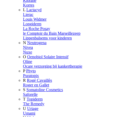
Klorane
Korres
L
Lactacyd
Lierac
Louis Widmer
Longiderm
La Roche Posay
le Comptoir du Bain Marseillezeep
Lippenbalsems voor kinderen
N
Neutrogena
Nivea
Nuxe
O
Oenobiol Solaire Intensif
Oline
Ocare verzorging bij kankertherapie
P
Phyto
Puratopix
R
Rogé Cavaillès
Roger en Gallet
S
Somatoline Cosmetics
Saforelle
T
Topiderm
The Remedy
U
Uriage
Umami