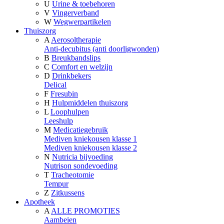
U
Urine & toebehoren
V
Vingerverband
W
Wegwerpartikelen
Thuiszorg
A
Aerosoltherapie
Anti-decubitus (anti doorligwonden)
B
Breukbandslips
C
Comfort en welzijn
D
Drinkbekers
Delical
F
Fresubin
H
Hulpmiddelen thuiszorg
L
Loophulpen
Leeshulp
M
Medicatiegebruik
Mediven kniekousen klasse 1
Mediven kniekousen klasse 2
N
Nutricia bijvoeding
Nutrison sondevoeding
T
Tracheotomie
Tempur
Z
Zitkussens
Apotheek
A
ALLE PROMOTIES
Aambeien