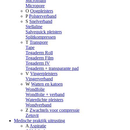
Microfoam
Micropore
O
Oogpleisters
P
Polsterverband
S
Snelverband
Stellaline
Salvequick pleisters
Splitkompressen
T
Transpore
Tape
Tegaderm Roll
Tegaderm Film
Tegaderm IV
Tegaderm + transparante pad
V
Vingerpleisters
Vingerverband
W
Watten en katoen
Wondfolie
Wondfolie + verband
Waterdichte pleisters
Wondverband
Z
Zwachtels voor compressie
Zetuvit
Medische praktijk uitrusting
A
Aspiratie