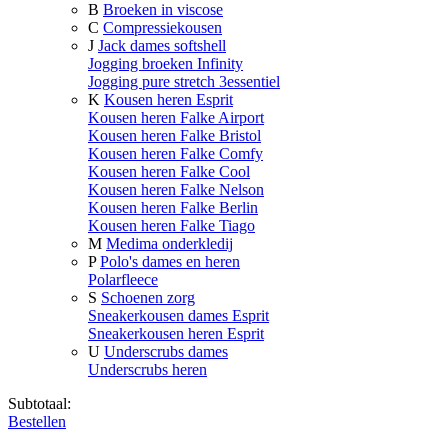
B
Broeken in viscose
C
Compressiekousen
J
Jack dames softshell
Jogging broeken Infinity
Jogging pure stretch 3essentiel
K
Kousen heren Esprit
Kousen heren Falke Airport
Kousen heren Falke Bristol
Kousen heren Falke Comfy
Kousen heren Falke Cool
Kousen heren Falke Nelson
Kousen heren Falke Berlin
Kousen heren Falke Tiago
M
Medima onderkledij
P
Polo's dames en heren
Polarfleece
S
Schoenen zorg
Sneakerkousen dames Esprit
Sneakerkousen heren Esprit
U
Underscrubs dames
Underscrubs heren
Subtotaal:
Bestellen