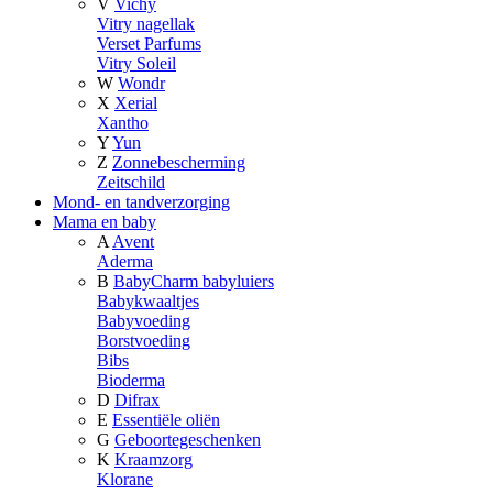
V
Vichy
Vitry nagellak
Verset Parfums
Vitry Soleil
W
Wondr
X
Xerial
Xantho
Y
Yun
Z
Zonnebescherming
Zeitschild
Mond- en tandverzorging
Mama en baby
A
Avent
Aderma
B
BabyCharm babyluiers
Babykwaaltjes
Babyvoeding
Borstvoeding
Bibs
Bioderma
D
Difrax
E
Essentiële oliën
G
Geboortegeschenken
K
Kraamzorg
Klorane