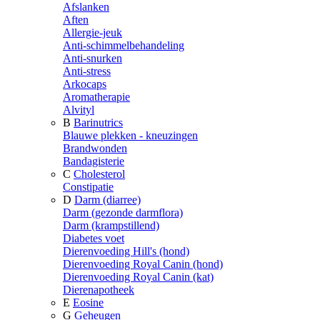
Afslanken
Aften
Allergie-jeuk
Anti-schimmelbehandeling
Anti-snurken
Anti-stress
Arkocaps
Aromatherapie
Alvityl
B
Barinutrics
Blauwe plekken - kneuzingen
Brandwonden
Bandagisterie
C
Cholesterol
Constipatie
D
Darm (diarree)
Darm (gezonde darmflora)
Darm (krampstillend)
Diabetes voet
Dierenvoeding Hill's (hond)
Dierenvoeding Royal Canin (hond)
Dierenvoeding Royal Canin (kat)
Dierenapotheek
E
Eosine
G
Geheugen