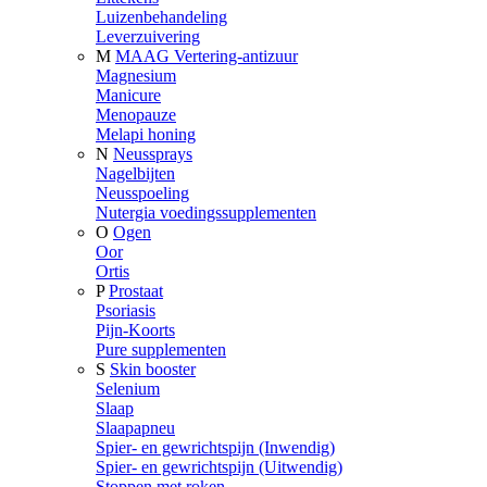
Luizenbehandeling
Leverzuivering
M
MAAG Vertering-antizuur
Magnesium
Manicure
Menopauze
Melapi honing
N
Neussprays
Nagelbijten
Neusspoeling
Nutergia voedingssupplementen
O
Ogen
Oor
Ortis
P
Prostaat
Psoriasis
Pijn-Koorts
Pure supplementen
S
Skin booster
Selenium
Slaap
Slaapapneu
Spier- en gewrichtspijn (Inwendig)
Spier- en gewrichtspijn (Uitwendig)
Stoppen met roken