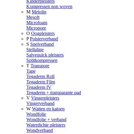
Kinderpleisters
Kompressen non woven
M
Melolin
Mesoft
Microfoam
Micropore
O
Oogpleisters
P
Polsterverband
S
Snelverband
Stellaline
Salvequick pleisters
Splitkompressen
T
Transpore
Tape
Tegaderm Roll
Tegaderm Film
Tegaderm IV
Tegaderm + transparante pad
V
Vingerpleisters
Vingerverband
W
Watten en katoen
Wondfolie
Wondfolie + verband
Waterdichte pleisters
Wondverband