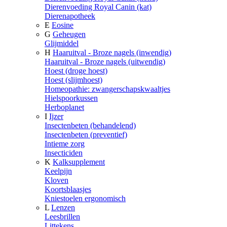
Dierenvoeding Royal Canin (kat)
Dierenapotheek
E
Eosine
G
Geheugen
Glijmiddel
H
Haaruitval - Broze nagels (inwendig)
Haaruitval - Broze nagels (uitwendig)
Hoest (droge hoest)
Hoest (slijmhoest)
Homeopathie: zwangerschapskwaaltjes
Hielspoorkussen
Herboplanet
I
Ijzer
Insectenbeten (behandelend)
Insectenbeten (preventief)
Intieme zorg
Insecticiden
K
Kalksupplement
Keelpijn
Kloven
Koortsblaasjes
Kniestoelen ergonomisch
L
Lenzen
Leesbrillen
Littekens