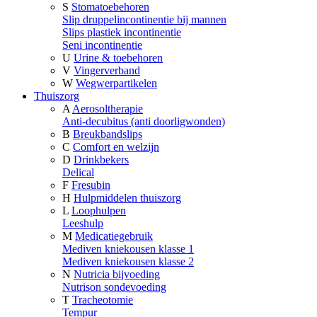
S
Stomatoebehoren
Slip druppelincontinentie bij mannen
Slips plastiek incontinentie
Seni incontinentie
U
Urine & toebehoren
V
Vingerverband
W
Wegwerpartikelen
Thuiszorg
A
Aerosoltherapie
Anti-decubitus (anti doorligwonden)
B
Breukbandslips
C
Comfort en welzijn
D
Drinkbekers
Delical
F
Fresubin
H
Hulpmiddelen thuiszorg
L
Loophulpen
Leeshulp
M
Medicatiegebruik
Mediven kniekousen klasse 1
Mediven kniekousen klasse 2
N
Nutricia bijvoeding
Nutrison sondevoeding
T
Tracheotomie
Tempur