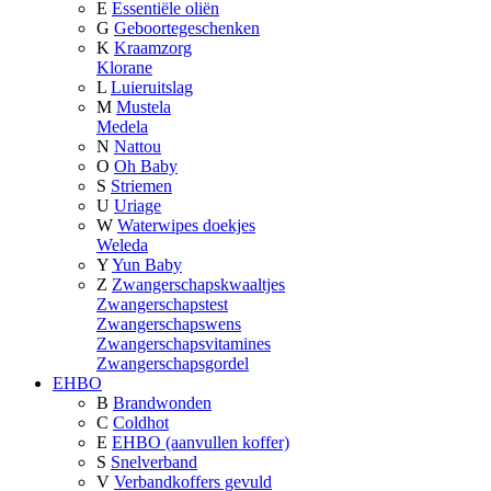
E
Essentiële oliën
G
Geboortegeschenken
K
Kraamzorg
Klorane
L
Luieruitslag
M
Mustela
Medela
N
Nattou
O
Oh Baby
S
Striemen
U
Uriage
W
Waterwipes doekjes
Weleda
Y
Yun Baby
Z
Zwangerschapskwaaltjes
Zwangerschapstest
Zwangerschapswens
Zwangerschapsvitamines
Zwangerschapsgordel
EHBO
B
Brandwonden
C
Coldhot
E
EHBO (aanvullen koffer)
S
Snelverband
V
Verbandkoffers gevuld