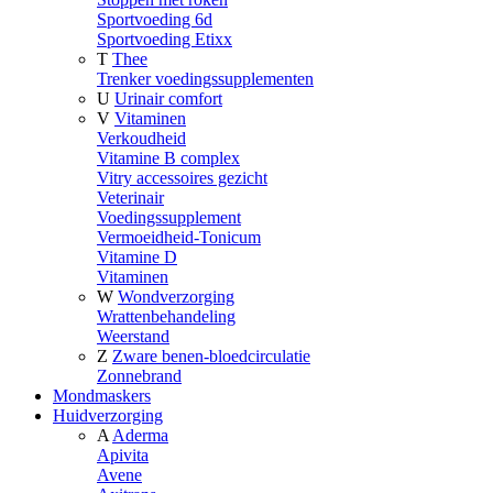
Sportvoeding 6d
Sportvoeding Etixx
T
Thee
Trenker voedingssupplementen
U
Urinair comfort
V
Vitaminen
Verkoudheid
Vitamine B complex
Vitry accessoires gezicht
Veterinair
Voedingssupplement
Vermoeidheid-Tonicum
Vitamine D
Vitaminen
W
Wondverzorging
Wrattenbehandeling
Weerstand
Z
Zware benen-bloedcirculatie
Zonnebrand
Mondmaskers
Huidverzorging
A
Aderma
Apivita
Avene