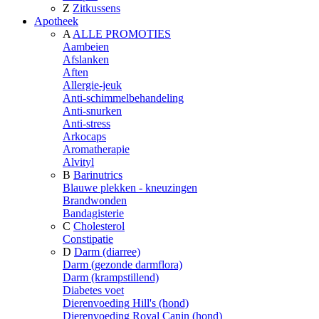
Z
Zitkussens
Apotheek
A
ALLE PROMOTIES
Aambeien
Afslanken
Aften
Allergie-jeuk
Anti-schimmelbehandeling
Anti-snurken
Anti-stress
Arkocaps
Aromatherapie
Alvityl
B
Barinutrics
Blauwe plekken - kneuzingen
Brandwonden
Bandagisterie
C
Cholesterol
Constipatie
D
Darm (diarree)
Darm (gezonde darmflora)
Darm (krampstillend)
Diabetes voet
Dierenvoeding Hill's (hond)
Dierenvoeding Royal Canin (hond)