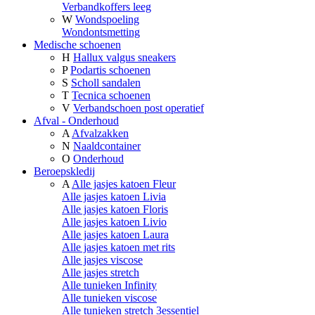
Verbandkoffers leeg
W
Wondspoeling
Wondontsmetting
Medische schoenen
H
Hallux valgus sneakers
P
Podartis schoenen
S
Scholl sandalen
T
Tecnica schoenen
V
Verbandschoen post operatief
Afval - Onderhoud
A
Afvalzakken
N
Naaldcontainer
O
Onderhoud
Beroepskledij
A
Alle jasjes katoen Fleur
Alle jasjes katoen Livia
Alle jasjes katoen Floris
Alle jasjes katoen Livio
Alle jasjes katoen Laura
Alle jasjes katoen met rits
Alle jasjes viscose
Alle jasjes stretch
Alle tunieken Infinity
Alle tunieken viscose
Alle tunieken stretch 3essentiel