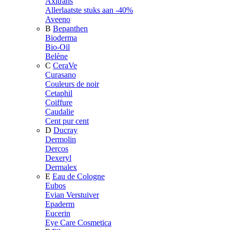
Axitrans
Allerlaatste stuks aan -40%
Aveeno
B
Bepanthen
Bioderma
Bio-Oil
Belène
C
CeraVe
Curasano
Couleurs de noir
Cetaphil
Coiffure
Caudalie
Cent pur cent
D
Ducray
Dermolin
Dercos
Dexeryl
Dermalex
E
Eau de Cologne
Eubos
Evian Verstuiver
Epaderm
Eucerin
Eye Care Cosmetica