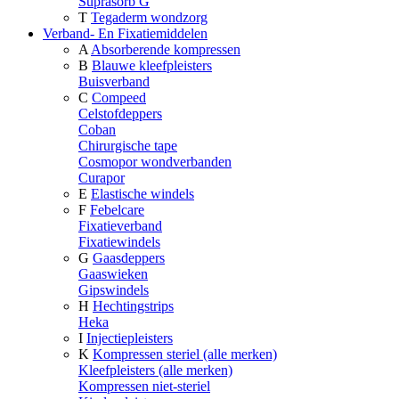
Suprasorb G
T
Tegaderm wondzorg
Verband- En Fixatiemiddelen
A
Absorberende kompressen
B
Blauwe kleefpleisters
Buisverband
C
Compeed
Celstofdeppers
Coban
Chirurgische tape
Cosmopor wondverbanden
Curapor
E
Elastische windels
F
Febelcare
Fixatieverband
Fixatiewindels
G
Gaasdeppers
Gaaswieken
Gipswindels
H
Hechtingstrips
Heka
I
Injectiepleisters
K
Kompressen steriel (alle merken)
Kleefpleisters (alle merken)
Kompressen niet-steriel