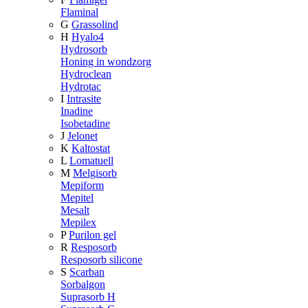
Flaminal
G
Grassolind
H
Hyalo4
Hydrosorb
Honing in wondzorg
Hydroclean
Hydrotac
I
Intrasite
Inadine
Isobetadine
J
Jelonet
K
Kaltostat
L
Lomatuell
M
Melgisorb
Mepiform
Mepitel
Mesalt
Mepilex
P
Purilon gel
R
Resposorb
Resposorb silicone
S
Scarban
Sorbalgon
Suprasorb H