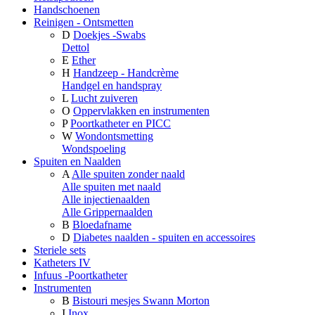
Handschoenen
Reinigen - Ontsmetten
D
Doekjes -Swabs
Dettol
E
Ether
H
Handzeep - Handcrème
Handgel en handspray
L
Lucht zuiveren
O
Oppervlakken en instrumenten
P
Poortkatheter en PICC
W
Wondontsmetting
Wondspoeling
Spuiten en Naalden
A
Alle spuiten zonder naald
Alle spuiten met naald
Alle injectienaalden
Alle Grippernaalden
B
Bloedafname
D
Diabetes naalden - spuiten en accessoires
Steriele sets
Katheters IV
Infuus -Poortkatheter
Instrumenten
B
Bistouri mesjes Swann Morton
I
Inox