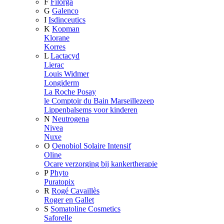
F
Filorga
G
Galenco
I
Isdinceutics
K
Kopman
Klorane
Korres
L
Lactacyd
Lierac
Louis Widmer
Longiderm
La Roche Posay
le Comptoir du Bain Marseillezeep
Lippenbalsems voor kinderen
N
Neutrogena
Nivea
Nuxe
O
Oenobiol Solaire Intensif
Oline
Ocare verzorging bij kankertherapie
P
Phyto
Puratopix
R
Rogé Cavaillès
Roger en Gallet
S
Somatoline Cosmetics
Saforelle