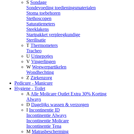
S
Sondage
Sondevoeding toedieningsmaterialen
Stoma toebehoren
Stethoscopen
Saturatiemeters
Steeklakens
Startpakket verpleegkundige
Sterilisatie
T
Thermometers
Tracheo
U
Urinepotjes
V
Vingerlingen
W
Wegwerpartikelen
Wondhechting
Z
Ziekenzorg
Pedicure - Manicure
Hygiene - Toilet
A
Alle Molicare Outlet Extra 30% Korting
Always
D
Dagelijks wassen & verzorgen
I
Incontinentie ID
Incontinentie Always
Incontinentie Molicare
Incontinentie Tena
M
Matrasbescherming