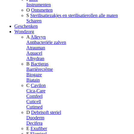
Instrumenten
O
Ontsmetten
S
Sterilisatiezakjes en sterilisatierollen alle maten
Scharen
Geschenken
Wondzorg
A
Allevyn
Antibacteriële zalven
Atrauman
Aquacel
Alhydran
B
Bactigras
Barrièrecrème
Biogaze
Biatain
C
Cavilon
Cica-Care
Comfeel
Cuticell
Cutimed
D
Debrisoft steriel
Duoderm
Decifera
E
Exufiber
F
Flamigel