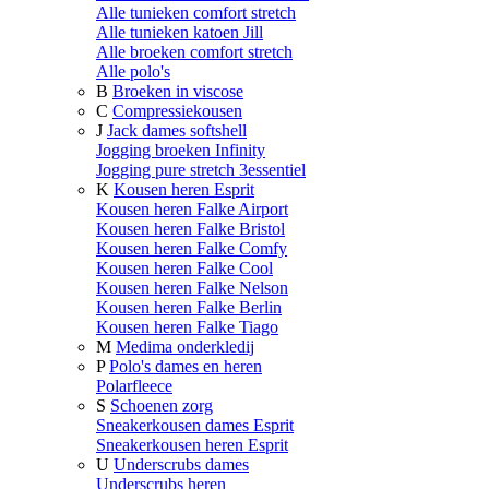
Alle tunieken comfort stretch
Alle tunieken katoen Jill
Alle broeken comfort stretch
Alle polo's
B
Broeken in viscose
C
Compressiekousen
J
Jack dames softshell
Jogging broeken Infinity
Jogging pure stretch 3essentiel
K
Kousen heren Esprit
Kousen heren Falke Airport
Kousen heren Falke Bristol
Kousen heren Falke Comfy
Kousen heren Falke Cool
Kousen heren Falke Nelson
Kousen heren Falke Berlin
Kousen heren Falke Tiago
M
Medima onderkledij
P
Polo's dames en heren
Polarfleece
S
Schoenen zorg
Sneakerkousen dames Esprit
Sneakerkousen heren Esprit
U
Underscrubs dames
Underscrubs heren