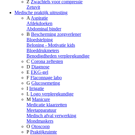
Z
Zwachtels voor compressie
Zetuvit
Medische praktijk uitrusting
A
Aspiratie
Afdekdoeken
Abdominal binder
B
Bescherming zorgverlener
Bloedstelping
Beloning - Motivatie kids
Bloeddrukmeters
Benodigdheden verpleegkundige
C
Corona zeftesten
D
Diagnose
E
EKG-gel
F
Flaconnage labo
G
Glucosemeting
I
Irrigatie
L
Logo verpleegkundige
M
Manicure
Medicatie klaarzetten
Meetapparatuur
Medisch afval verwerking
Mondmaskers
O
Otoscoop
P
Praktijkruimte