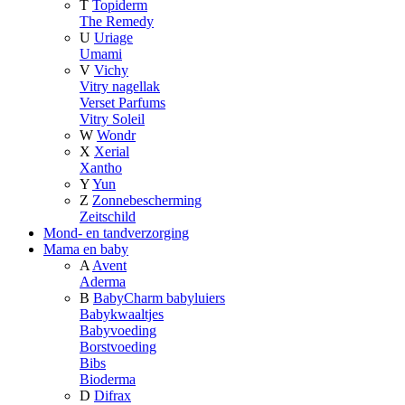
T
Topiderm
The Remedy
U
Uriage
Umami
V
Vichy
Vitry nagellak
Verset Parfums
Vitry Soleil
W
Wondr
X
Xerial
Xantho
Y
Yun
Z
Zonnebescherming
Zeitschild
Mond- en tandverzorging
Mama en baby
A
Avent
Aderma
B
BabyCharm babyluiers
Babykwaaltjes
Babyvoeding
Borstvoeding
Bibs
Bioderma
D
Difrax