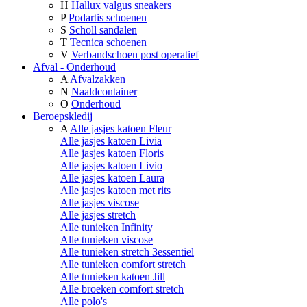
H
Hallux valgus sneakers
P
Podartis schoenen
S
Scholl sandalen
T
Tecnica schoenen
V
Verbandschoen post operatief
Afval - Onderhoud
A
Afvalzakken
N
Naaldcontainer
O
Onderhoud
Beroepskledij
A
Alle jasjes katoen Fleur
Alle jasjes katoen Livia
Alle jasjes katoen Floris
Alle jasjes katoen Livio
Alle jasjes katoen Laura
Alle jasjes katoen met rits
Alle jasjes viscose
Alle jasjes stretch
Alle tunieken Infinity
Alle tunieken viscose
Alle tunieken stretch 3essentiel
Alle tunieken comfort stretch
Alle tunieken katoen Jill
Alle broeken comfort stretch
Alle polo's