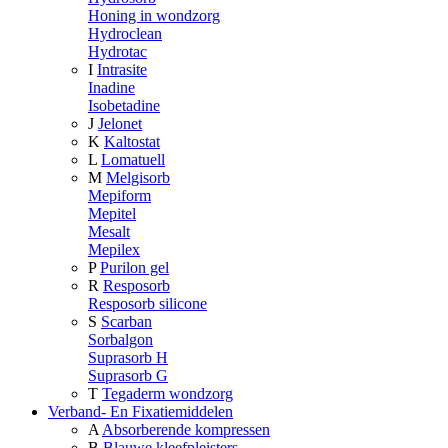
Honing in wondzorg
Hydroclean
Hydrotac
I
Intrasite
Inadine
Isobetadine
J
Jelonet
K
Kaltostat
L
Lomatuell
M
Melgisorb
Mepiform
Mepitel
Mesalt
Mepilex
P
Purilon gel
R
Resposorb
Resposorb silicone
S
Scarban
Sorbalgon
Suprasorb H
Suprasorb G
T
Tegaderm wondzorg
Verband- En Fixatiemiddelen
A
Absorberende kompressen
B
Blauwe kleefpleisters