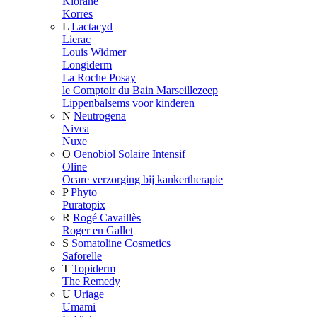
Klorane
Korres
L
Lactacyd
Lierac
Louis Widmer
Longiderm
La Roche Posay
le Comptoir du Bain Marseillezeep
Lippenbalsems voor kinderen
N
Neutrogena
Nivea
Nuxe
O
Oenobiol Solaire Intensif
Oline
Ocare verzorging bij kankertherapie
P
Phyto
Puratopix
R
Rogé Cavaillès
Roger en Gallet
S
Somatoline Cosmetics
Saforelle
T
Topiderm
The Remedy
U
Uriage
Umami