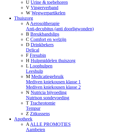
U
Urine & toebehoren
V
Vingerverband
W
Wegwerpartikelen
Thuiszorg
A
Aerosoltherapie
Anti-decubitus (anti doorligwonden)
B
Breukbandslips
C
Comfort en welzijn
D
Drinkbekers
Delical
F
Fresubin
H
Hulpmiddelen thuiszorg
L
Loophulpen
Leeshulp
M
Medicatiegebruik
Mediven kniekousen klasse 1
Mediven kniekousen klasse 2
N
Nutricia bijvoeding
Nutrison sondevoeding
T
Tracheotomie
Tempur
Z
Zitkussens
Apotheek
A
ALLE PROMOTIES
Aambeien