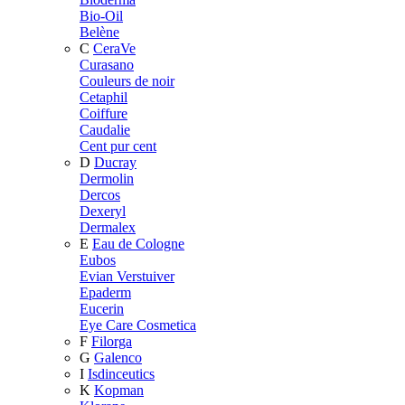
Bio-Oil
Belène
C
CeraVe
Curasano
Couleurs de noir
Cetaphil
Coiffure
Caudalie
Cent pur cent
D
Ducray
Dermolin
Dercos
Dexeryl
Dermalex
E
Eau de Cologne
Eubos
Evian Verstuiver
Epaderm
Eucerin
Eye Care Cosmetica
F
Filorga
G
Galenco
I
Isdinceutics
K
Kopman