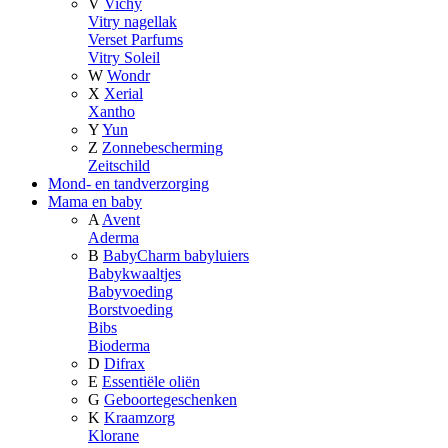
V
Vichy
Vitry nagellak
Verset Parfums
Vitry Soleil
W
Wondr
X
Xerial
Xantho
Y
Yun
Z
Zonnebescherming
Zeitschild
Mond- en tandverzorging
Mama en baby
A
Avent
Aderma
B
BabyCharm babyluiers
Babykwaaltjes
Babyvoeding
Borstvoeding
Bibs
Bioderma
D
Difrax
E
Essentiële oliën
G
Geboortegeschenken
K
Kraamzorg
Klorane