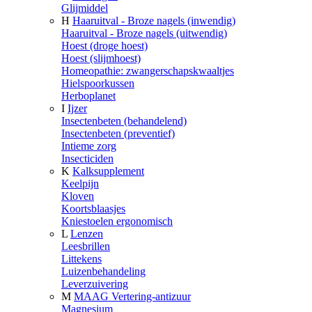
Glijmiddel
H
Haaruitval - Broze nagels (inwendig)
Haaruitval - Broze nagels (uitwendig)
Hoest (droge hoest)
Hoest (slijmhoest)
Homeopathie: zwangerschapskwaaltjes
Hielspoorkussen
Herboplanet
I
Ijzer
Insectenbeten (behandelend)
Insectenbeten (preventief)
Intieme zorg
Insecticiden
K
Kalksupplement
Keelpijn
Kloven
Koortsblaasjes
Kniestoelen ergonomisch
L
Lenzen
Leesbrillen
Littekens
Luizenbehandeling
Leverzuivering
M
MAAG Vertering-antizuur
Magnesium