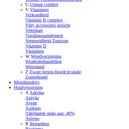
U
Urinair comfort
V
Vitaminen
Verkoudheid
Vitamine B complex
Vitry accessoires gezicht
Veterinair
Voedingssupplement
Vermoeidheid-Tonicum
Vitamine D
Vitaminen
W
Wondverzorging
Wrattenbehandeling
Weerstand
Z
Zware benen-bloedcirculatie
Zonnebrand
Mondmaskers
Huidverzorging
A
Aderma
Apivita
Avene
Axitrans
Allerlaatste stuks aan -40%
Aveeno
B
Bepanthen
Bioderma