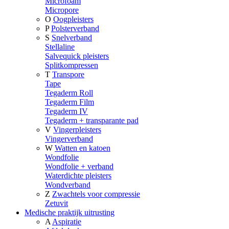
Microfoam
Micropore
O
Oogpleisters
P
Polsterverband
S
Snelverband
Stellaline
Salvequick pleisters
Splitkompressen
T
Transpore
Tape
Tegaderm Roll
Tegaderm Film
Tegaderm IV
Tegaderm + transparante pad
V
Vingerpleisters
Vingerverband
W
Watten en katoen
Wondfolie
Wondfolie + verband
Waterdichte pleisters
Wondverband
Z
Zwachtels voor compressie
Zetuvit
Medische praktijk uitrusting
A
Aspiratie