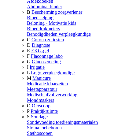
Afdekdoeken
Abdominal binder
B
Bescherming zorgverlener
Bloedstelping
Beloning - Motivatie kids
Bloeddrukmeters
Benodigdheden verpleegkundige
C
Corona zeftesten
D
Diagnose
E
EKG-gel
F
Flaconnage labo
G
Glucosemeting
I
Irrigatie
L
Logo verpleegkundige
M
Manicure
Medicatie klaarzetten
Meetapparatuur
Medisch afval verwerking
Mondmaskers
O
Otoscoop
P
Praktijkruimte
S
Sondage
Sondevoeding toedieningsmaterialen
Stoma toebehoren
Stethoscopen