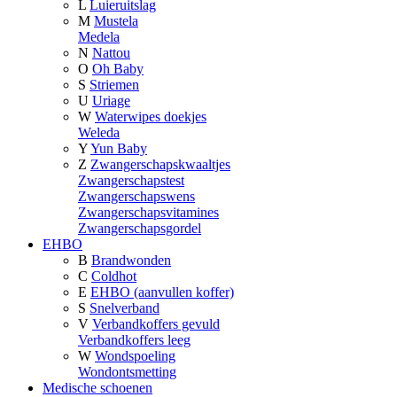
L
Luieruitslag
M
Mustela
Medela
N
Nattou
O
Oh Baby
S
Striemen
U
Uriage
W
Waterwipes doekjes
Weleda
Y
Yun Baby
Z
Zwangerschapskwaaltjes
Zwangerschapstest
Zwangerschapswens
Zwangerschapsvitamines
Zwangerschapsgordel
EHBO
B
Brandwonden
C
Coldhot
E
EHBO (aanvullen koffer)
S
Snelverband
V
Verbandkoffers gevuld
Verbandkoffers leeg
W
Wondspoeling
Wondontsmetting
Medische schoenen