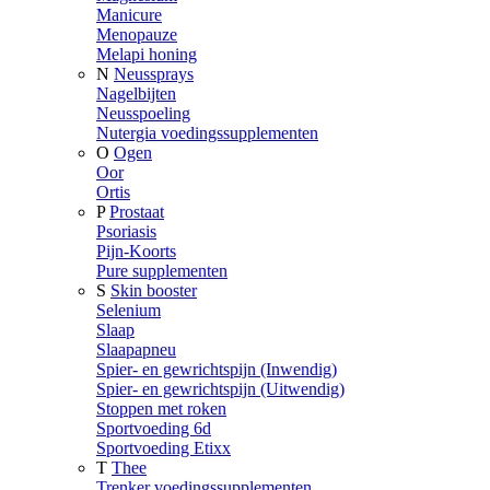
Manicure
Menopauze
Melapi honing
N
Neussprays
Nagelbijten
Neusspoeling
Nutergia voedingssupplementen
O
Ogen
Oor
Ortis
P
Prostaat
Psoriasis
Pijn-Koorts
Pure supplementen
S
Skin booster
Selenium
Slaap
Slaapapneu
Spier- en gewrichtspijn (Inwendig)
Spier- en gewrichtspijn (Uitwendig)
Stoppen met roken
Sportvoeding 6d
Sportvoeding Etixx
T
Thee
Trenker voedingssupplementen