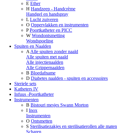
E
Ether
H
Handzeep - Handcrème
Handgel en handspray
L
Lucht zuiveren
O
Oppervlakken en instrumenten
P
Poortkatheter en PICC
W
Wondontsmetting
Wondspoeling
Spuiten en Naalden
A
Alle spuiten zonder naald
Alle spuiten met naald
Alle injectienaalden
Alle Grippernaalden
B
Bloedafname
D
Diabetes naalden - spuiten en accessoires
Steriele sets
Katheters IV
Infuus -Poortkatheter
Instrumenten
B
Bistouri mesjes Swann Morton
I
Inox
Instrumenten
O
Ontsmetten
S
Sterilisatiezakjes en sterilisatierollen alle maten
Scharen