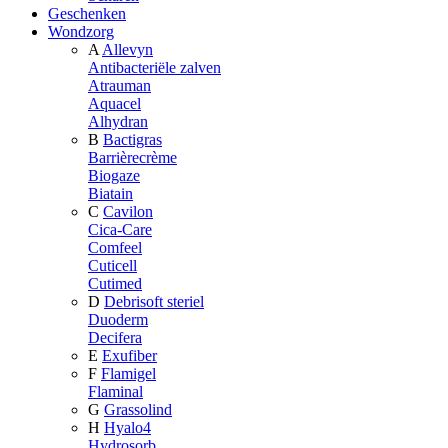
Geschenken
Wondzorg
A
Allevyn
Antibacteriële zalven
Atrauman
Aquacel
Alhydran
B
Bactigras
Barrièrecrème
Biogaze
Biatain
C
Cavilon
Cica-Care
Comfeel
Cuticell
Cutimed
D
Debrisoft steriel
Duoderm
Decifera
E
Exufiber
F
Flamigel
Flaminal
G
Grassolind
H
Hyalo4
Hydrosorb