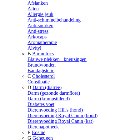
Afslanken
Aften
Allergie-jeuk
Anti-schimmelbehandeling
Anti-snurken
Anti-stress
Arkocaps
Aromatherapie
Alvityl
B
Barinutrics
Blauwe plekken - kneuzingen
Brandwonden
Bandagisterie
C
Cholesterol
Constipatie
D
Darm (diarree)
Darm (gezonde darmflora)
Darm (krampstillend)
Diabetes voet
Dierenvoeding Hill's (hond)
Dierenvoeding Royal Canin (hond)
Dierenvoeding Royal Canin (kat)
Dierenapotheek
E
Eosine
G
Geheugen