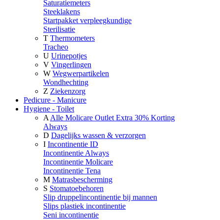
Saturatiemeters
Steeklakens
Startpakket verpleegkundige
Sterilisatie
T
Thermometers
Tracheo
U
Urinepotjes
V
Vingerlingen
W
Wegwerpartikelen
Wondhechting
Z
Ziekenzorg
Pedicure - Manicure
Hygiene - Toilet
A
Alle Molicare Outlet Extra 30% Korting
Always
D
Dagelijks wassen & verzorgen
I
Incontinentie ID
Incontinentie Always
Incontinentie Molicare
Incontinentie Tena
M
Matrasbescherming
S
Stomatoebehoren
Slip druppelincontinentie bij mannen
Slips plastiek incontinentie
Seni incontinentie