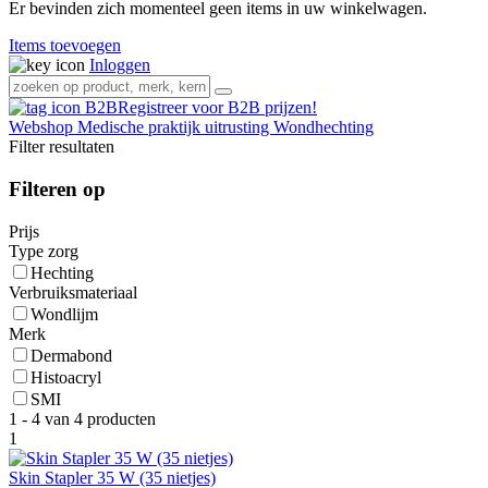
Er bevinden zich momenteel geen items in uw winkelwagen.
Items toevoegen
Inloggen
Registreer voor B2B prijzen!
Webshop
Medische praktijk uitrusting
Wondhechting
Filter resultaten
Filteren op
Prijs
Type zorg
Hechting
Verbruiksmateriaal
Wondlijm
Merk
Dermabond
Histoacryl
SMI
1 - 4 van 4 producten
1
Skin Stapler 35 W (35 nietjes)