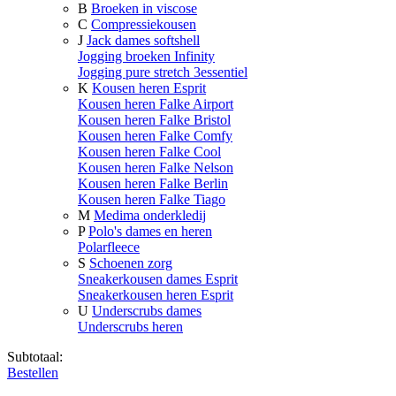
B
Broeken in viscose
C
Compressiekousen
J
Jack dames softshell
Jogging broeken Infinity
Jogging pure stretch 3essentiel
K
Kousen heren Esprit
Kousen heren Falke Airport
Kousen heren Falke Bristol
Kousen heren Falke Comfy
Kousen heren Falke Cool
Kousen heren Falke Nelson
Kousen heren Falke Berlin
Kousen heren Falke Tiago
M
Medima onderkledij
P
Polo's dames en heren
Polarfleece
S
Schoenen zorg
Sneakerkousen dames Esprit
Sneakerkousen heren Esprit
U
Underscrubs dames
Underscrubs heren
Subtotaal:
Bestellen