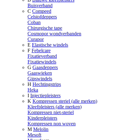
Buisverband
C
Compeed
Celstofdeppers
Coban
Chirurgische tape
Cosmopor wondverbanden
Curapor
E
Elastische windels
F
Febelcare
Fixatieverband
Fixatiewindels
G
Gaasdeppers
Gaaswieken
Gipswindels
H
Hechtingstrips
Heka
I
Injectiepleisters
K
Kompressen steriel (alle merken)
Kleefpleisters (alle merken)
Kompressen niet-steriel
Kinderpleisters
Kompressen non woven
M
Melolin
Mesoft