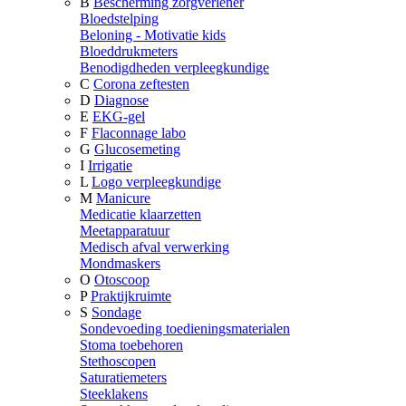
B
Bescherming zorgverlener
Bloedstelping
Beloning - Motivatie kids
Bloeddrukmeters
Benodigdheden verpleegkundige
C
Corona zeftesten
D
Diagnose
E
EKG-gel
F
Flaconnage labo
G
Glucosemeting
I
Irrigatie
L
Logo verpleegkundige
M
Manicure
Medicatie klaarzetten
Meetapparatuur
Medisch afval verwerking
Mondmaskers
O
Otoscoop
P
Praktijkruimte
S
Sondage
Sondevoeding toedieningsmaterialen
Stoma toebehoren
Stethoscopen
Saturatiemeters
Steeklakens