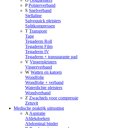
O
Oogpleisters
P
Polsterverband
S
Snelverband
Stellaline
Salvequick pleisters
Splitkompressen
T
Transpore
Tape
Tegaderm Roll
Tegaderm Film
Tegaderm IV
Tegaderm + transparante pad
V
Vingerpleisters
Vingerverband
W
Watten en katoen
Wondfolie
Wondfolie + verband
Waterdichte pleisters
Wondverband
Z
Zwachtels voor compressie
Zetuvit
Medische praktijk uitrusting
A
Aspiratie
Afdekdoeken
Abdominal binder