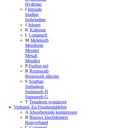
Hydrotac
I
Intrasite
Inadine
Isobetadine
J
Jelonet
K
Kaltostat
L
Lomatuell
M
Melgisorb
Mepiform
Mepitel
Mesalt
Mepilex
P
Purilon gel
R
Resposorb
Resposorb silicone
S
Scarban
Sorbalgon
Suprasorb H
Suprasorb G
T
Tegaderm wondzorg
Verband- En Fixatiemiddelen
A
Absorberende kompressen
B
Blauwe kleefpleisters
Buisverband
C
Compeed