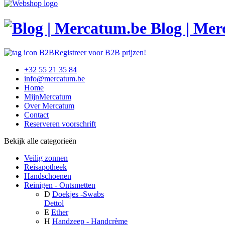
Blog | Me
Registreer voor B2B prijzen!
+32 55 21 35 84
info@mercatum.be
Home
MijnMercatum
Over Mercatum
Contact
Reserveren voorschrift
Bekijk alle categorieën
Veilig zonnen
Reisapotheek
Handschoenen
Reinigen - Ontsmetten
D
Doekjes -Swabs
Dettol
E
Ether
H
Handzeep - Handcrème