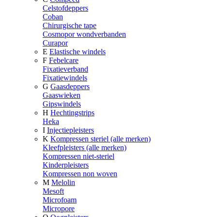
Celstofdeppers
Coban
Chirurgische tape
Cosmopor wondverbanden
Curapor
E
Elastische windels
F
Febelcare
Fixatieverband
Fixatiewindels
G
Gaasdeppers
Gaaswieken
Gipswindels
H
Hechtingstrips
Heka
I
Injectiepleisters
K
Kompressen steriel (alle merken)
Kleefpleisters (alle merken)
Kompressen niet-steriel
Kinderpleisters
Kompressen non woven
M
Melolin
Mesoft
Microfoam
Micropore