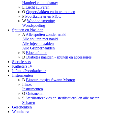
Handgel en handspray
L
Lucht zuiveren
O
Oppervlakken en instrumenten
P
Poortkatheter en PICC
W
Wondontsmetting
Wondspoeling
Spuiten en Naalden
A
Alle spuiten zonder naald
Alle spuiten met naald
Alle injectienaalden
Alle Grippernaalden
B
Bloedafname
D
Diabetes naalden - spuiten en accessoires
Steriele sets
Katheters IV
Infuus -Poortkatheter
Instrumenten
B
Bistouri mesjes Swann Morton
I
Inox
Instrumenten
O
Ontsmetten
S
Sterilisatiezakjes en sterilisatierollen alle maten
Scharen
Geschenken
Wondzorg