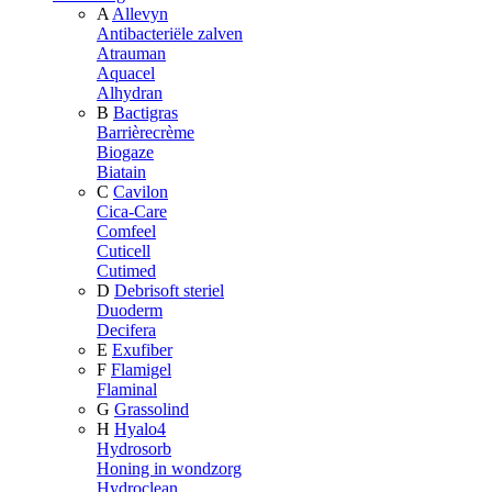
A
Allevyn
Antibacteriële zalven
Atrauman
Aquacel
Alhydran
B
Bactigras
Barrièrecrème
Biogaze
Biatain
C
Cavilon
Cica-Care
Comfeel
Cuticell
Cutimed
D
Debrisoft steriel
Duoderm
Decifera
E
Exufiber
F
Flamigel
Flaminal
G
Grassolind
H
Hyalo4
Hydrosorb
Honing in wondzorg
Hydroclean