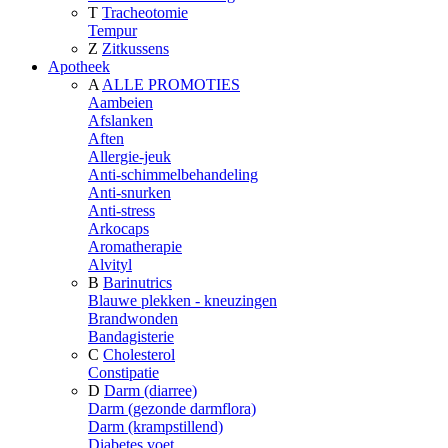
T
Tracheotomie
Tempur
Z
Zitkussens
Apotheek
A
ALLE PROMOTIES
Aambeien
Afslanken
Aften
Allergie-jeuk
Anti-schimmelbehandeling
Anti-snurken
Anti-stress
Arkocaps
Aromatherapie
Alvityl
B
Barinutrics
Blauwe plekken - kneuzingen
Brandwonden
Bandagisterie
C
Cholesterol
Constipatie
D
Darm (diarree)
Darm (gezonde darmflora)
Darm (krampstillend)
Diabetes voet