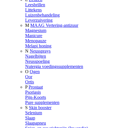
Leesbrillen
Littekens
Luizenbehandeling
Leverzuivering
M
MAAG Vertering-antizuur
Magnesium
Manicure
Menopauze
Melapi honing
N
Neussprays
Nagelbijten
Neusspoeling
Nutergia voedingssupplementen
O
Ogen
Oor
Ortis
P
Prostaat
Psoriasis
Pijn-Koorts
Pure supplementen
S
Skin booster
Selenium
Slaap
Slaapapneu