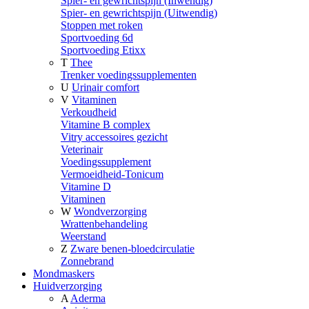
Spier- en gewrichtspijn (Inwendig)
Spier- en gewrichtspijn (Uitwendig)
Stoppen met roken
Sportvoeding 6d
Sportvoeding Etixx
T
Thee
Trenker voedingssupplementen
U
Urinair comfort
V
Vitaminen
Verkoudheid
Vitamine B complex
Vitry accessoires gezicht
Veterinair
Voedingssupplement
Vermoeidheid-Tonicum
Vitamine D
Vitaminen
W
Wondverzorging
Wrattenbehandeling
Weerstand
Z
Zware benen-bloedcirculatie
Zonnebrand
Mondmaskers
Huidverzorging
A
Aderma