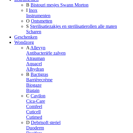
B
Bistouri mesjes Swann Morton
I
Inox
Instrumenten
O
Ontsmetten
S
Sterilisatiezakjes en sterilisatierollen alle maten
Scharen
Geschenken
Wondzorg
A
Allevyn
Antibacteriële zalven
Atrauman
Aquacel
Alhydran
B
Bactigras
Barrièrecrème
Biogaze
Biatain
C
Cavilon
Cica-Care
Comfeel
Cuticell
Cutimed
D
Debrisoft steriel
Duoderm