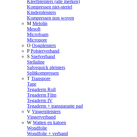
Kleefpleisters (alle merken)
Kompressen niet-steriel
Kinderpleisters
Kompressen non woven
M
Melolin
Mesoft
Microfoam
Micropore
O
Oogpleisters
P
Polsterverband
S
Snelverband
Stellaline
Salvequick pleisters
Splitkompressen
T
Transpore
Tape
Tegaderm Roll
Tegaderm Film
Tegaderm IV
Tegaderm + transparante pad
V
Vingerpleisters
Vingerverband
W
Watten en katoen
Wondfolie
Wondfolie + verband