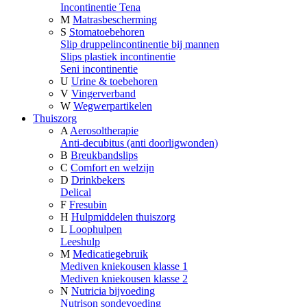
Incontinentie Tena
M
Matrasbescherming
S
Stomatoebehoren
Slip druppelincontinentie bij mannen
Slips plastiek incontinentie
Seni incontinentie
U
Urine & toebehoren
V
Vingerverband
W
Wegwerpartikelen
Thuiszorg
A
Aerosoltherapie
Anti-decubitus (anti doorligwonden)
B
Breukbandslips
C
Comfort en welzijn
D
Drinkbekers
Delical
F
Fresubin
H
Hulpmiddelen thuiszorg
L
Loophulpen
Leeshulp
M
Medicatiegebruik
Mediven kniekousen klasse 1
Mediven kniekousen klasse 2
N
Nutricia bijvoeding
Nutrison sondevoeding