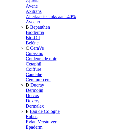
Apivita
Avene
Axitrans
Allerlaatste stuks aan -40%
Aveeno
B
Bepanthen
Bioderma
Bio-Oil
Belène
C
CeraVe
Curasano
Couleurs de noir
Cetaphil
Coiffure
Caudalie
Cent pur cent
D
Ducray
Dermolin
Dercos
Dexeryl
Dermalex
E
Eau de Cologne
Eubos
Evian Verstuiver
Epaderm