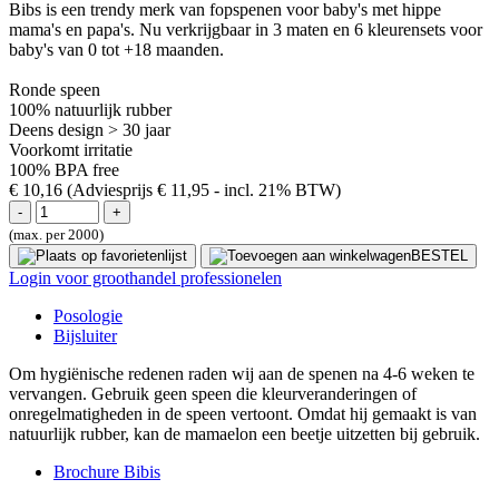
Bibs is een trendy merk van fopspenen voor baby's met hippe
mama's en papa's. Nu verkrijgbaar in 3 maten en 6 kleurensets voor
baby's van 0 tot +18 maanden.
Ronde speen
100% natuurlijk rubber
Deens design > 30 jaar
Voorkomt irritatie
100% BPA free
€ 10,16
(Adviesprijs € 11,95
- incl. 21% BTW)
(max. per 2000)
BESTEL
Login voor groothandel professionelen
Posologie
Bijsluiter
Om hygiënische redenen raden wij aan de spenen na 4-6 weken te
vervangen. Gebruik geen speen die kleurveranderingen of
onregelmatigheden in de speen vertoont. Omdat hij gemaakt is van
natuurlijk rubber, kan de mamaelon een beetje uitzetten bij gebruik.
Brochure Bibis