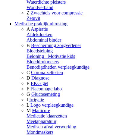
Waterdichte pleisters
Wondverband
Z
Zwachtels voor compressie
Zetuvit
Medische praktijk uitrusting
A
Aspiratie
Afdekdoeken
Abdominal binder
B
Bescherming zorgverlener
Bloedstelping
Beloning - Motivatie kids
Bloeddrukmeters
Benodigdheden verpleegkundige
C
Corona zeftesten
D
Diagnose
E
EKG-gel
F
Flaconnage labo
G
Glucosemeting
I
Irrigatie
L
Logo verpleegkundige
M
Manicure
Medicatie klaarzetten
Meetapparatuur
Medisch afval verwerking
Mondmaskers