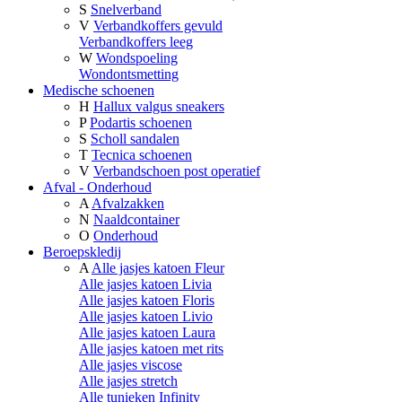
S
Snelverband
V
Verbandkoffers gevuld
Verbandkoffers leeg
W
Wondspoeling
Wondontsmetting
Medische schoenen
H
Hallux valgus sneakers
P
Podartis schoenen
S
Scholl sandalen
T
Tecnica schoenen
V
Verbandschoen post operatief
Afval - Onderhoud
A
Afvalzakken
N
Naaldcontainer
O
Onderhoud
Beroepskledij
A
Alle jasjes katoen Fleur
Alle jasjes katoen Livia
Alle jasjes katoen Floris
Alle jasjes katoen Livio
Alle jasjes katoen Laura
Alle jasjes katoen met rits
Alle jasjes viscose
Alle jasjes stretch
Alle tunieken Infinity