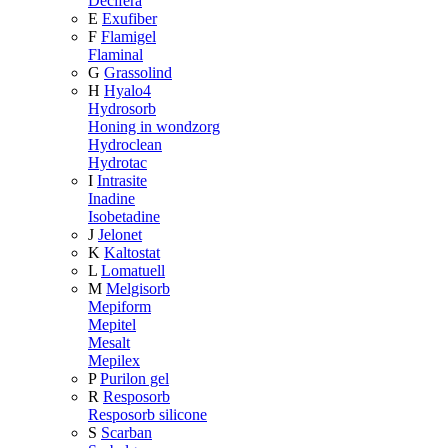
Decifera
E
Exufiber
F
Flamigel
Flaminal
G
Grassolind
H
Hyalo4
Hydrosorb
Honing in wondzorg
Hydroclean
Hydrotac
I
Intrasite
Inadine
Isobetadine
J
Jelonet
K
Kaltostat
L
Lomatuell
M
Melgisorb
Mepiform
Mepitel
Mesalt
Mepilex
P
Purilon gel
R
Resposorb
Resposorb silicone
S
Scarban