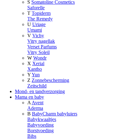
S
Somatoline Cosmetics
Saforelle
T
Topiderm
The Remedy
U
Uriage
Umami
V
Vichy
Vitry nagellak
Verset Parfums
Vitry Soleil
W
Wondr
X
Xerial
Xantho
Y
Yun
Z
Zonnebescherming
Zeitschild
Mond- en tandverzorging
Mama en baby
A
Avent
Aderma
B
BabyCharm babyluiers
Babykwaaltjes
Babyvoeding
Borstvoeding
Bibs