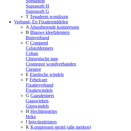
Sorbalgon
Suprasorb H
Suprasorb G
T
Tegaderm wondzorg
Verband- En Fixatiemiddelen
A
Absorberende kompressen
B
Blauwe kleefpleisters
Buisverband
C
Compeed
Celstofdeppers
Coban
Chirurgische tape
Cosmopor wondverbanden
Curapor
E
Elastische windels
F
Febelcare
Fixatieverband
Fixatiewindels
G
Gaasdeppers
Gaaswieken
Gipswindels
H
Hechtingstrips
Heka
I
Injectiepleisters
K
Kompressen steriel (alle merken)