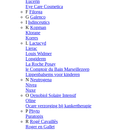
Eucerin
Eye Care Cosmetica
F
Filorga
G
Galenco
I
Isdinceutics
K
Kopman
Klorane
Korres
L
Lactacyd
Lierac
Louis Widmer
Longiderm
La Roche Posay
le Comptoir du Bain Marseillezeep
Lippenbalsems voor kinderen
N
Neutrogena
Nivea
Nuxe
O
Oenobiol Solaire Intensif
Oline
Ocare verzorging bij kankertherapie
P
Phyto
Puratopix
R
Rogé Cavaillès
Roger en Gallet