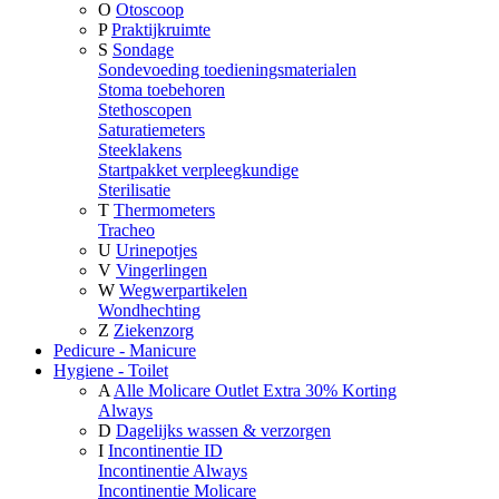
O
Otoscoop
P
Praktijkruimte
S
Sondage
Sondevoeding toedieningsmaterialen
Stoma toebehoren
Stethoscopen
Saturatiemeters
Steeklakens
Startpakket verpleegkundige
Sterilisatie
T
Thermometers
Tracheo
U
Urinepotjes
V
Vingerlingen
W
Wegwerpartikelen
Wondhechting
Z
Ziekenzorg
Pedicure - Manicure
Hygiene - Toilet
A
Alle Molicare Outlet Extra 30% Korting
Always
D
Dagelijks wassen & verzorgen
I
Incontinentie ID
Incontinentie Always
Incontinentie Molicare