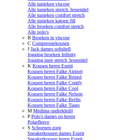
Alle tunieken viscose
Alle tunieken stretch 3essentiel
Alle tunieken comfort stretch
Alle tunieken katoen Jill
Alle broeken comfort stretch
Alle polo's
B
Broeken in viscose
C
Compressiekousen
J
Jack dames softshell
Jogging broeken Infinity
Jogging pure stretch 3essentiel
K
Kousen heren Esprit
Kousen heren Falke Airport
Kousen heren Falke Bristol
Kousen heren Falke Comfy
Kousen heren Falke Cool
Kousen heren Falke Nelson
Kousen heren Falke Berlin
Kousen heren Falke Tiago
M
Medima onderkledij
P
Polo's dames en heren
Polarfleece
S
Schoenen zorg
Sneakerkousen dames Esprit
Sneakerkousen heren Esprit