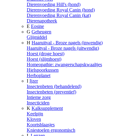
Dierenvoeding Hill's (hond)
Dierenvoeding Royal Canin (hond)
Dierenvoeding Royal Canin (kat)
Dierenapotheek
E
Eosine
G
Geheugen
Glijmiddel
H
Haaruitval - Broze nagels (inwendig)
Haaruitval - Broze nagels (uitwendig)
Hoest (droge hoest)
Hoest (slijmhoest)
Homeopathie: zwangerschapskwaaltjes
Hielspoorkussen
Herboplanet
I
Ijzer
Insectenbeten (behandelend)
Insectenbeten (preventief)
Intieme zorg
Insecticiden
K
Kalksupplement
Keelpijn
Kloven
Koortsblaasjes
Kniestoelen ergonomisch
L
Lenzen