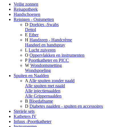
Veilig zonnen
Reisapotheek
Handschoenen
Reinigen - Ontsmetten
D
Doekjes -Swabs
Dettol
E
Ether
H
Handzeep - Handcrème
Handgel en handspray
L
Lucht zuiveren
O
Oppervlakken en instrumenten
P
Poortkatheter en PICC
W
Wondontsmetting
Wondspoeling
Spuiten en Naalden
A
Alle spuiten zonder naald
Alle spuiten met naald
Alle injectienaalden
Alle Grippernaalden
B
Bloedafname
D
Diabetes naalden - spuiten en accessoires
Steriele sets
Katheters IV
Infuus -Poortkatheter
Instrumenten