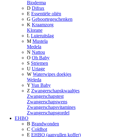
Bioderma
D
Difrax
E
Essentiële oliën
G
Geboortegeschenken
K
Kraamzorg
Klorane
L
Luieruitslag
M
Mustela
Medela
N
Nattou
O
Oh Baby
S
Striemen
U
Uriage
W
Waterwipes doekjes
Weleda
Y
Yun Baby
Z
Zwangerschapskwaaltjes
Zwangerschapstest
Zwangerschapswens
Zwangerschapsvitamines
Zwangerschapsgordel
EHBO
B
Brandwonden
C
Coldhot
E
EHBO (aanvullen koffer)