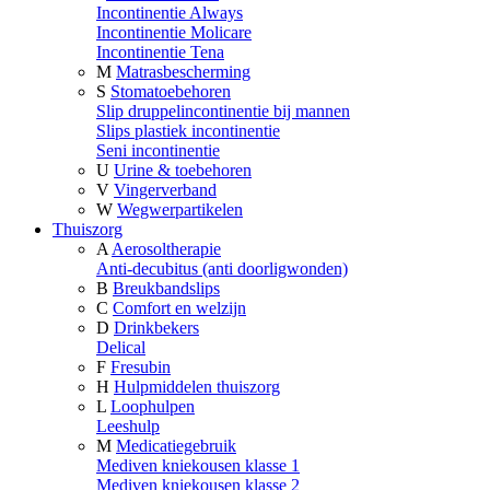
Incontinentie Always
Incontinentie Molicare
Incontinentie Tena
M
Matrasbescherming
S
Stomatoebehoren
Slip druppelincontinentie bij mannen
Slips plastiek incontinentie
Seni incontinentie
U
Urine & toebehoren
V
Vingerverband
W
Wegwerpartikelen
Thuiszorg
A
Aerosoltherapie
Anti-decubitus (anti doorligwonden)
B
Breukbandslips
C
Comfort en welzijn
D
Drinkbekers
Delical
F
Fresubin
H
Hulpmiddelen thuiszorg
L
Loophulpen
Leeshulp
M
Medicatiegebruik
Mediven kniekousen klasse 1
Mediven kniekousen klasse 2