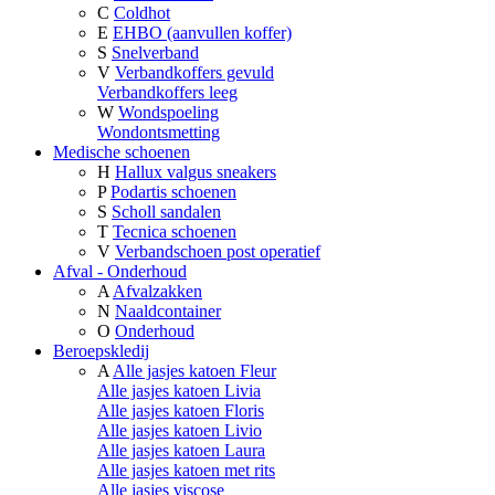
C
Coldhot
E
EHBO (aanvullen koffer)
S
Snelverband
V
Verbandkoffers gevuld
Verbandkoffers leeg
W
Wondspoeling
Wondontsmetting
Medische schoenen
H
Hallux valgus sneakers
P
Podartis schoenen
S
Scholl sandalen
T
Tecnica schoenen
V
Verbandschoen post operatief
Afval - Onderhoud
A
Afvalzakken
N
Naaldcontainer
O
Onderhoud
Beroepskledij
A
Alle jasjes katoen Fleur
Alle jasjes katoen Livia
Alle jasjes katoen Floris
Alle jasjes katoen Livio
Alle jasjes katoen Laura
Alle jasjes katoen met rits
Alle jasjes viscose