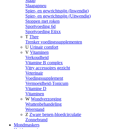
Slaap
Slaapapneu
Spier- en gewrichtspijn (Inwendig)
Spier- en gewrichtspijn (Uitwendig)
Stoppen met roken
Sportvoeding 6d
Sportvoeding Etixx
T
Thee
Trenker voedingssupplementen
U
Urinair comfort
V
Vitaminen
Verkoudheid
Vitamine B complex
Vitry accessoires gezicht
Veterinair
Voedingssupplement
Vermoeidheid-Tonicum
Vitamine D
Vitaminen
W
Wondverzorging
Wrattenbehandeling
Weerstand
Z
Zware benen-bloedcirculatie
Zonnebrand
Mondmaskers