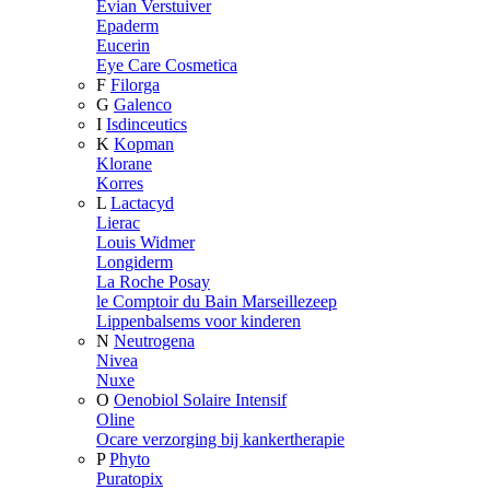
Evian Verstuiver
Epaderm
Eucerin
Eye Care Cosmetica
F
Filorga
G
Galenco
I
Isdinceutics
K
Kopman
Klorane
Korres
L
Lactacyd
Lierac
Louis Widmer
Longiderm
La Roche Posay
le Comptoir du Bain Marseillezeep
Lippenbalsems voor kinderen
N
Neutrogena
Nivea
Nuxe
O
Oenobiol Solaire Intensif
Oline
Ocare verzorging bij kankertherapie
P
Phyto
Puratopix