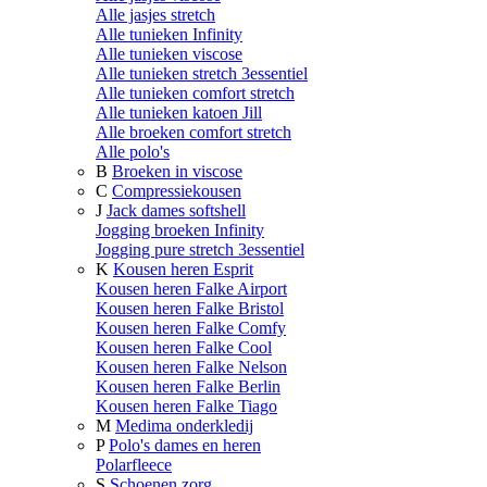
Alle jasjes stretch
Alle tunieken Infinity
Alle tunieken viscose
Alle tunieken stretch 3essentiel
Alle tunieken comfort stretch
Alle tunieken katoen Jill
Alle broeken comfort stretch
Alle polo's
B
Broeken in viscose
C
Compressiekousen
J
Jack dames softshell
Jogging broeken Infinity
Jogging pure stretch 3essentiel
K
Kousen heren Esprit
Kousen heren Falke Airport
Kousen heren Falke Bristol
Kousen heren Falke Comfy
Kousen heren Falke Cool
Kousen heren Falke Nelson
Kousen heren Falke Berlin
Kousen heren Falke Tiago
M
Medima onderkledij
P
Polo's dames en heren
Polarfleece
S
Schoenen zorg