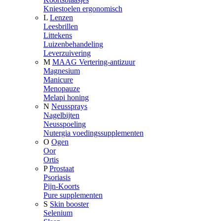
Kniestoelen ergonomisch
L
Lenzen
Leesbrillen
Littekens
Luizenbehandeling
Leverzuivering
M
MAAG Vertering-antizuur
Magnesium
Manicure
Menopauze
Melapi honing
N
Neussprays
Nagelbijten
Neusspoeling
Nutergia voedingssupplementen
O
Ogen
Oor
Ortis
P
Prostaat
Psoriasis
Pijn-Koorts
Pure supplementen
S
Skin booster
Selenium