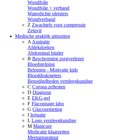
Wondfolie
Wondfolie + verband
Waterdichte pleisters
Wondverband
Z
Zwachtels voor compressie
Zetuvit
Medische praktijk uitrusting
A
Aspiratie
Afdekdoeken
Abdominal binder
B
Bescherming zorgverlener
Bloedstelping
Beloning - Motivatie kids
Bloeddrukmeters
Benodigdheden verpleegkundige
C
Corona zeftesten
D
Diagnose
E
EKG-gel
F
Flaconnage labo
G
Glucosemeting
I
Irrigatie
L
Logo verpleegkundige
M
Manicure
Medicatie klaarzetten
Meetapparatuur