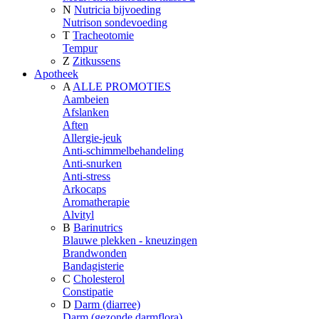
N
Nutricia bijvoeding
Nutrison sondevoeding
T
Tracheotomie
Tempur
Z
Zitkussens
Apotheek
A
ALLE PROMOTIES
Aambeien
Afslanken
Aften
Allergie-jeuk
Anti-schimmelbehandeling
Anti-snurken
Anti-stress
Arkocaps
Aromatherapie
Alvityl
B
Barinutrics
Blauwe plekken - kneuzingen
Brandwonden
Bandagisterie
C
Cholesterol
Constipatie
D
Darm (diarree)
Darm (gezonde darmflora)