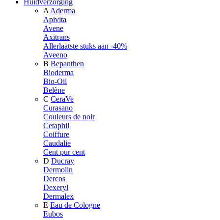
Huidverzorging
A
Aderma
Apivita
Avene
Axitrans
Allerlaatste stuks aan -40%
Aveeno
B
Bepanthen
Bioderma
Bio-Oil
Belène
C
CeraVe
Curasano
Couleurs de noir
Cetaphil
Coiffure
Caudalie
Cent pur cent
D
Ducray
Dermolin
Dercos
Dexeryl
Dermalex
E
Eau de Cologne
Eubos