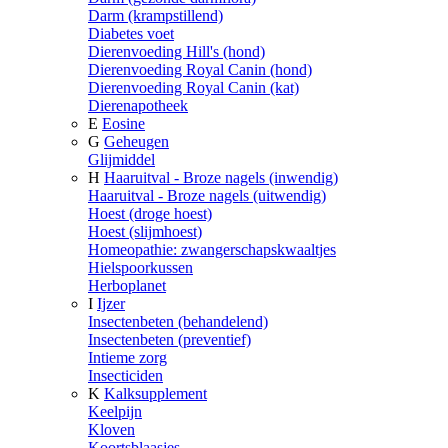
Darm (krampstillend)
Diabetes voet
Dierenvoeding Hill's (hond)
Dierenvoeding Royal Canin (hond)
Dierenvoeding Royal Canin (kat)
Dierenapotheek
E
Eosine
G
Geheugen
Glijmiddel
H
Haaruitval - Broze nagels (inwendig)
Haaruitval - Broze nagels (uitwendig)
Hoest (droge hoest)
Hoest (slijmhoest)
Homeopathie: zwangerschapskwaaltjes
Hielspoorkussen
Herboplanet
I
Ijzer
Insectenbeten (behandelend)
Insectenbeten (preventief)
Intieme zorg
Insecticiden
K
Kalksupplement
Keelpijn
Kloven
Koortsblaasjes