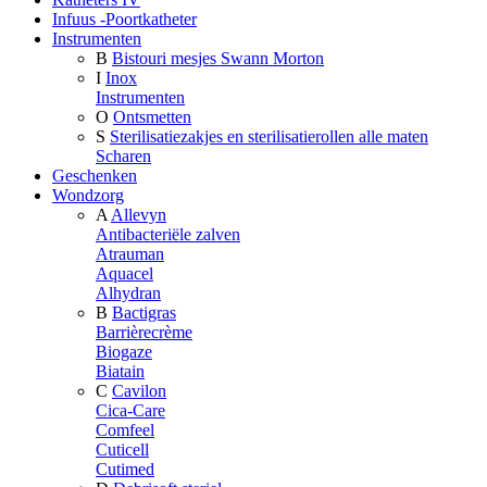
Infuus -Poortkatheter
Instrumenten
B
Bistouri mesjes Swann Morton
I
Inox
Instrumenten
O
Ontsmetten
S
Sterilisatiezakjes en sterilisatierollen alle maten
Scharen
Geschenken
Wondzorg
A
Allevyn
Antibacteriële zalven
Atrauman
Aquacel
Alhydran
B
Bactigras
Barrièrecrème
Biogaze
Biatain
C
Cavilon
Cica-Care
Comfeel
Cuticell
Cutimed