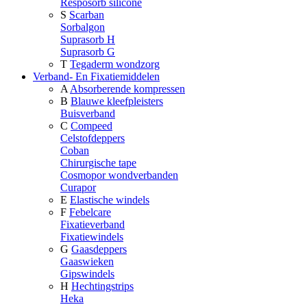
Resposorb silicone
S
Scarban
Sorbalgon
Suprasorb H
Suprasorb G
T
Tegaderm wondzorg
Verband- En Fixatiemiddelen
A
Absorberende kompressen
B
Blauwe kleefpleisters
Buisverband
C
Compeed
Celstofdeppers
Coban
Chirurgische tape
Cosmopor wondverbanden
Curapor
E
Elastische windels
F
Febelcare
Fixatieverband
Fixatiewindels
G
Gaasdeppers
Gaaswieken
Gipswindels
H
Hechtingstrips
Heka