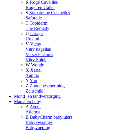
R
Rogé Cavaillès
Roger en Gallet
S
Somatoline Cosmetics
Saforelle
T
Topiderm
The Remedy
U
Uriage
Umami
V
Vichy
Vitry nagellak
Verset Parfums
Vitry Soleil
W
Wondr
X
Xerial
Xantho
Y
Yun
Z
Zonnebescherming
Zeitschild
Mond- en tandverzorging
Mama en baby
A
Avent
Aderma
B
BabyCharm babyluiers
Babykwaaltjes
Babyvoeding