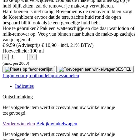
make-up wilt verwijderen. Ook als de make-up hardnekkig op je
huid blijft zitten, zal de remover je make-up verwijderen.
Hard boenen is niet nodig. Bovendien is de remover mild en zorgt
de Korenbloem ervoor dat de tere, zachte huid rond de ogen
bespaard blijft, ook als je een gevoelige huid hebt.
Hoe te gebruiken? Pak een wattenschijfje en doe daar wat lotion of
milk-remover op. Veeg van binnen naar buiten de make-up zachtjes
van je ogen af.
€ 9,59
(Adviesprijs € 10,90
- incl. 21% BTW)
Hoeveelheid:
100 ml
(max. per 2000)
BESTEL
Login voor groothandel professionelen
Indicaties
Ontschminking
Het volgende item werd succesvol aan uw winkelmandje
toegevoegd
Verder winkelen
Bekijk winkelwagen
Het volgende item werd succesvol aan uw winkelmandje
toegevoegd