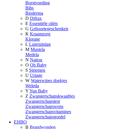
Borstvoeding
Bibs
Bioderma
D
Difrax
E
Essentiële oliën
G
Geboortegeschenken
K
Kraamzorg
Klorane
L
Luieruitslag
M
Mustela
Medela
N
Nattou
O
Oh Baby
S
Striemen
U
Uriage
W
Waterwipes doekjes
Weleda
Y
Yun Baby
Z
Zwangerschapskwaaltjes
Zwangerschapstest
Zwangerschapswens
Zwangerschapsvitamines
Zwangerschapsgordel
EHBO
B
Brandwonden