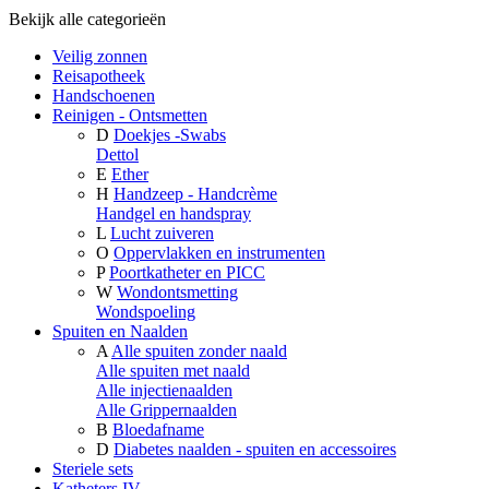
Bekijk alle categorieën
Veilig zonnen
Reisapotheek
Handschoenen
Reinigen - Ontsmetten
D
Doekjes -Swabs
Dettol
E
Ether
H
Handzeep - Handcrème
Handgel en handspray
L
Lucht zuiveren
O
Oppervlakken en instrumenten
P
Poortkatheter en PICC
W
Wondontsmetting
Wondspoeling
Spuiten en Naalden
A
Alle spuiten zonder naald
Alle spuiten met naald
Alle injectienaalden
Alle Grippernaalden
B
Bloedafname
D
Diabetes naalden - spuiten en accessoires
Steriele sets
Katheters IV