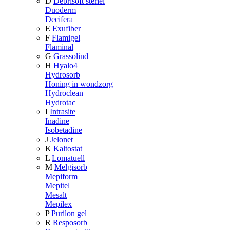
D
Debrisoft steriel
Duoderm
Decifera
E
Exufiber
F
Flamigel
Flaminal
G
Grassolind
H
Hyalo4
Hydrosorb
Honing in wondzorg
Hydroclean
Hydrotac
I
Intrasite
Inadine
Isobetadine
J
Jelonet
K
Kaltostat
L
Lomatuell
M
Melgisorb
Mepiform
Mepitel
Mesalt
Mepilex
P
Purilon gel
R
Resposorb