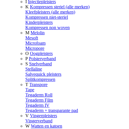
I
Injectiepleisters
K
Kompressen steriel (alle merken)
Kleefpleisters (alle merken)
Kompressen niet-steriel
Kinderpleisters
Kompressen non woven
M
Melolin
Mesoft
Microfoam
Micropore
O
Oogpleisters
P
Polsterverband
S
Snelverband
Stellaline
Salvequick pleisters
Splitkompressen
T
Transpore
Tape
Tegaderm Roll
Tegaderm Film
Tegaderm IV
Tegaderm + transparante pad
V
Vingerpleisters
Vingerverband
W
Watten en katoen