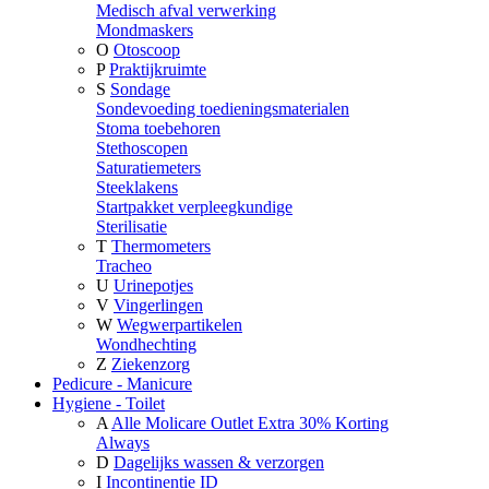
Medisch afval verwerking
Mondmaskers
O
Otoscoop
P
Praktijkruimte
S
Sondage
Sondevoeding toedieningsmaterialen
Stoma toebehoren
Stethoscopen
Saturatiemeters
Steeklakens
Startpakket verpleegkundige
Sterilisatie
T
Thermometers
Tracheo
U
Urinepotjes
V
Vingerlingen
W
Wegwerpartikelen
Wondhechting
Z
Ziekenzorg
Pedicure - Manicure
Hygiene - Toilet
A
Alle Molicare Outlet Extra 30% Korting
Always
D
Dagelijks wassen & verzorgen
I
Incontinentie ID