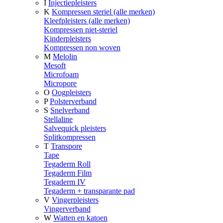
I
Injectiepleisters
K
Kompressen steriel (alle merken)
Kleefpleisters (alle merken)
Kompressen niet-steriel
Kinderpleisters
Kompressen non woven
M
Melolin
Mesoft
Microfoam
Micropore
O
Oogpleisters
P
Polsterverband
S
Snelverband
Stellaline
Salvequick pleisters
Splitkompressen
T
Transpore
Tape
Tegaderm Roll
Tegaderm Film
Tegaderm IV
Tegaderm + transparante pad
V
Vingerpleisters
Vingerverband
W
Watten en katoen