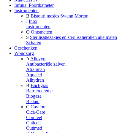
Infuus -Poortkatheter
Instrumenten
B
Bistouri mesjes Swann Morton
I
Inox
Instrumenten
O
Ontsmetten
S
Sterilisatiezakjes en sterilisatierollen alle maten
Scharen
Geschenken
Wondzorg
A
Allevyn
Antibacteriële zalven
Atrauman
Aquacel
Alhydran
B
Bactigras
Barrièrecrème
Biogaze
Biatain
C
Cavilon
Cica-Care
Comfeel
Cuticell
Cutimed