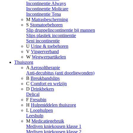
Incontinentie Always
Incontinentie Molicare
Incontinentie Tena
M
Matrasbescherming
S
Stomatoebehoren
Slip druppelincontinentie bij mannen
Slips plastiek incontinentie
Seni incontinentie
U
Urine & toebehoren
V
Vingerverband
W
Wegwerpartikelen
Thuiszorg
A
Aerosoltherapie
Anti-decubitus (anti doorligwonden)
B
Breukbandslips
C
Comfort en welzijn
D
Drinkbekers
Delical
F
Fresubin
H
Hulpmiddelen thuiszorg
L
Loophulpen
Leeshulp
M
Medicatiegebruik
Mediven kniekousen klasse 1
Mediven kniekousen klasse 2