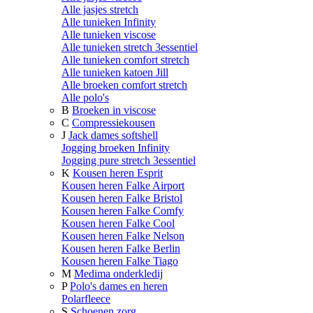
Alle jasjes stretch
Alle tunieken Infinity
Alle tunieken viscose
Alle tunieken stretch 3essentiel
Alle tunieken comfort stretch
Alle tunieken katoen Jill
Alle broeken comfort stretch
Alle polo's
B
Broeken in viscose
C
Compressiekousen
J
Jack dames softshell
Jogging broeken Infinity
Jogging pure stretch 3essentiel
K
Kousen heren Esprit
Kousen heren Falke Airport
Kousen heren Falke Bristol
Kousen heren Falke Comfy
Kousen heren Falke Cool
Kousen heren Falke Nelson
Kousen heren Falke Berlin
Kousen heren Falke Tiago
M
Medima onderkledij
P
Polo's dames en heren
Polarfleece
S
Schoenen zorg