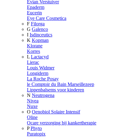
Evian Verstuiver
Epaderm
Eucerin
Eye Care Cosmetica
F
Filorga
G
Galenco
I
Isdinceutics
K
Kopman
Klorane
Korres
L
Lactacyd
Lierac
Louis Widmer
Longiderm
La Roche Posay
le Comptoir du Bain Marseillezeep
Lippenbalsems voor kinderen
N
Neutrogena
Nivea
Nuxe
O
Oenobiol Solaire Intensif
Oline
Ocare verzorging bij kankertherapie
P
Phyto
Puratopix