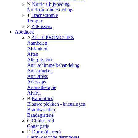
N
Nutricia bijvoeding
Nutrison sondevoeding
T
Tracheotomie
Tempur
Z
Zitkussens
Apotheek
A
ALLE PROMOTIES
Aambeien
Afslanken
Aften
Allergie-jeuk
Anti-schimmelbehandeling
Anti-snurken
Anti-stress
Arkocaps
Aromatherapie
Alvityl
B
Barinutrics
Blauwe plekken - kneuzingen
Brandwonden
Bandagisterie
C
Cholesterol
Constipatie
D
Darm (diarree)
Darm (gezonde darmflora)