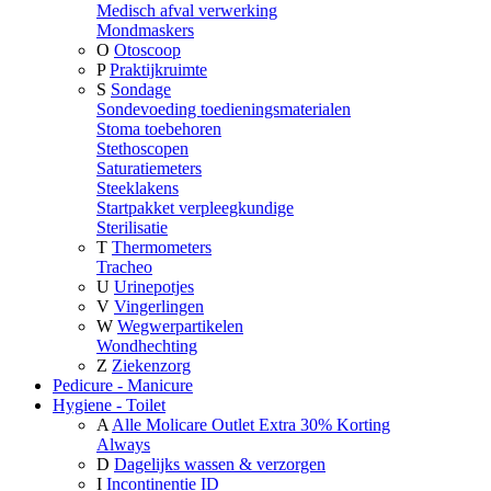
Medisch afval verwerking
Mondmaskers
O
Otoscoop
P
Praktijkruimte
S
Sondage
Sondevoeding toedieningsmaterialen
Stoma toebehoren
Stethoscopen
Saturatiemeters
Steeklakens
Startpakket verpleegkundige
Sterilisatie
T
Thermometers
Tracheo
U
Urinepotjes
V
Vingerlingen
W
Wegwerpartikelen
Wondhechting
Z
Ziekenzorg
Pedicure - Manicure
Hygiene - Toilet
A
Alle Molicare Outlet Extra 30% Korting
Always
D
Dagelijks wassen & verzorgen
I
Incontinentie ID