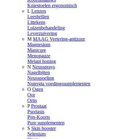
Kniestoelen ergonomisch
L
Lenzen
Leesbrillen
Littekens
Luizenbehandeling
Leverzuivering
M
MAAG Vertering-antizuur
Magnesium
Manicure
Menopauze
Melapi honing
N
Neussprays
Nagelbijten
Neusspoeling
Nutergia voedingssupplementen
O
Ogen
Oor
Ortis
P
Prostaat
Psoriasis
Pijn-Koorts
Pure supplementen
S
Skin booster
Selenium