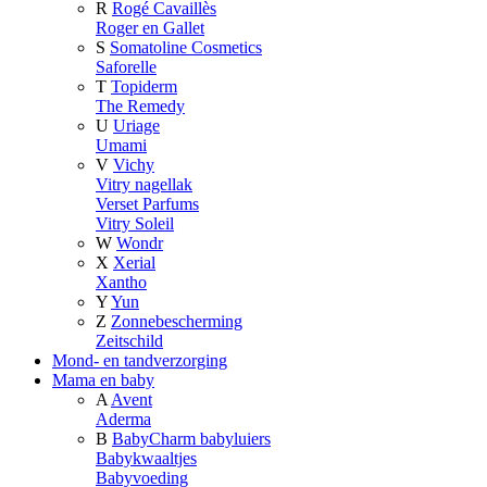
R
Rogé Cavaillès
Roger en Gallet
S
Somatoline Cosmetics
Saforelle
T
Topiderm
The Remedy
U
Uriage
Umami
V
Vichy
Vitry nagellak
Verset Parfums
Vitry Soleil
W
Wondr
X
Xerial
Xantho
Y
Yun
Z
Zonnebescherming
Zeitschild
Mond- en tandverzorging
Mama en baby
A
Avent
Aderma
B
BabyCharm babyluiers
Babykwaaltjes
Babyvoeding