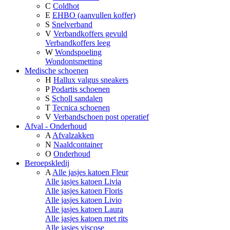
C
Coldhot
E
EHBO (aanvullen koffer)
S
Snelverband
V
Verbandkoffers gevuld
Verbandkoffers leeg
W
Wondspoeling
Wondontsmetting
Medische schoenen
H
Hallux valgus sneakers
P
Podartis schoenen
S
Scholl sandalen
T
Tecnica schoenen
V
Verbandschoen post operatief
Afval - Onderhoud
A
Afvalzakken
N
Naaldcontainer
O
Onderhoud
Beroepskledij
A
Alle jasjes katoen Fleur
Alle jasjes katoen Livia
Alle jasjes katoen Floris
Alle jasjes katoen Livio
Alle jasjes katoen Laura
Alle jasjes katoen met rits
Alle jasjes viscose