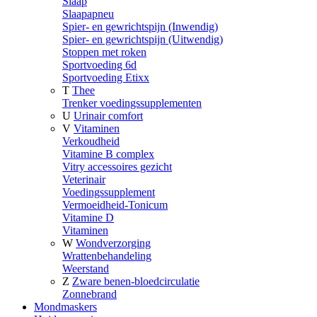
Slaap
Slaapapneu
Spier- en gewrichtspijn (Inwendig)
Spier- en gewrichtspijn (Uitwendig)
Stoppen met roken
Sportvoeding 6d
Sportvoeding Etixx
T
Thee
Trenker voedingssupplementen
U
Urinair comfort
V
Vitaminen
Verkoudheid
Vitamine B complex
Vitry accessoires gezicht
Veterinair
Voedingssupplement
Vermoeidheid-Tonicum
Vitamine D
Vitaminen
W
Wondverzorging
Wrattenbehandeling
Weerstand
Z
Zware benen-bloedcirculatie
Zonnebrand
Mondmaskers