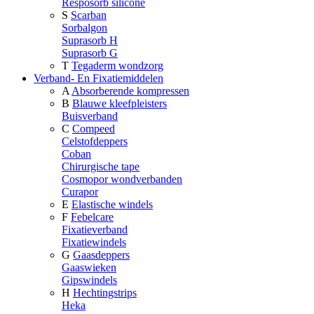
Resposorb silicone
S
Scarban
Sorbalgon
Suprasorb H
Suprasorb G
T
Tegaderm wondzorg
Verband- En Fixatiemiddelen
A
Absorberende kompressen
B
Blauwe kleefpleisters
Buisverband
C
Compeed
Celstofdeppers
Coban
Chirurgische tape
Cosmopor wondverbanden
Curapor
E
Elastische windels
F
Febelcare
Fixatieverband
Fixatiewindels
G
Gaasdeppers
Gaaswieken
Gipswindels
H
Hechtingstrips
Heka