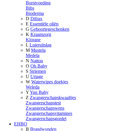
Borstvoeding
Bibs
Bioderma
D
Difrax
E
Essentiële oliën
G
Geboortegeschenken
K
Kraamzorg
Klorane
L
Luieruitslag
M
Mustela
Medela
N
Nattou
O
Oh Baby
S
Striemen
U
Uriage
W
Waterwipes doekjes
Weleda
Y
Yun Baby
Z
Zwangerschapskwaaltjes
Zwangerschapstest
Zwangerschapswens
Zwangerschapsvitamines
Zwangerschapsgordel
EHBO
B
Brandwonden