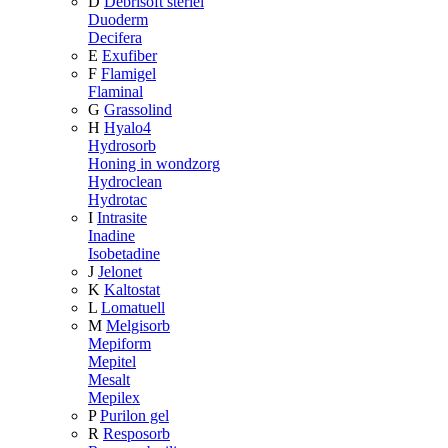
D
Debrisoft steriel
Duoderm
Decifera
E
Exufiber
F
Flamigel
Flaminal
G
Grassolind
H
Hyalo4
Hydrosorb
Honing in wondzorg
Hydroclean
Hydrotac
I
Intrasite
Inadine
Isobetadine
J
Jelonet
K
Kaltostat
L
Lomatuell
M
Melgisorb
Mepiform
Mepitel
Mesalt
Mepilex
P
Purilon gel
R
Resposorb