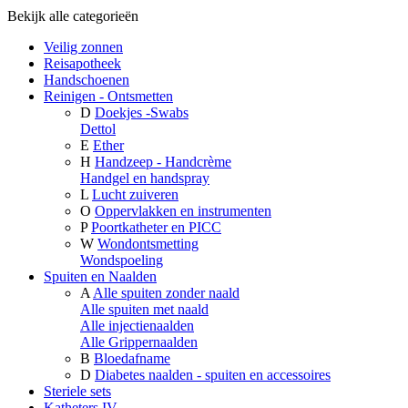
Bekijk alle categorieën
Veilig zonnen
Reisapotheek
Handschoenen
Reinigen - Ontsmetten
D
Doekjes -Swabs
Dettol
E
Ether
H
Handzeep - Handcrème
Handgel en handspray
L
Lucht zuiveren
O
Oppervlakken en instrumenten
P
Poortkatheter en PICC
W
Wondontsmetting
Wondspoeling
Spuiten en Naalden
A
Alle spuiten zonder naald
Alle spuiten met naald
Alle injectienaalden
Alle Grippernaalden
B
Bloedafname
D
Diabetes naalden - spuiten en accessoires
Steriele sets
Katheters IV