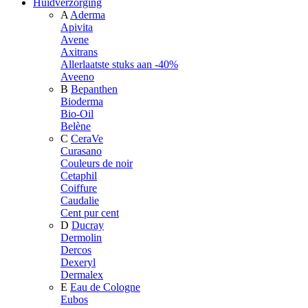
Huidverzorging
A
Aderma
Apivita
Avene
Axitrans
Allerlaatste stuks aan -40%
Aveeno
B
Bepanthen
Bioderma
Bio-Oil
Belène
C
CeraVe
Curasano
Couleurs de noir
Cetaphil
Coiffure
Caudalie
Cent pur cent
D
Ducray
Dermolin
Dercos
Dexeryl
Dermalex
E
Eau de Cologne
Eubos