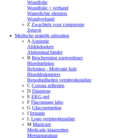
Wondfolie
Wondfolie + verband
Waterdichte pleisters
Wondverband
Z
Zwachtels voor compressie
Zetuvit
Medische praktijk uitrusting
A
Aspiratie
Afdekdoeken
Abdominal binder
B
Bescherming zorgverlener
Bloedstelping
Beloning - Motivatie kids
Bloeddrukmeters
Benodigdheden verpleegkundige
C
Corona zeftesten
D
Diagnose
E
EKG-gel
F
Flaconnage labo
G
Glucosemeting
I
Irrigatie
L
Logo verpleegkundige
M
Manicure
Medicatie klaarzetten
Meetapparatuur