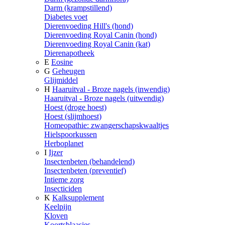
Darm (krampstillend)
Diabetes voet
Dierenvoeding Hill's (hond)
Dierenvoeding Royal Canin (hond)
Dierenvoeding Royal Canin (kat)
Dierenapotheek
E
Eosine
G
Geheugen
Glijmiddel
H
Haaruitval - Broze nagels (inwendig)
Haaruitval - Broze nagels (uitwendig)
Hoest (droge hoest)
Hoest (slijmhoest)
Homeopathie: zwangerschapskwaaltjes
Hielspoorkussen
Herboplanet
I
Ijzer
Insectenbeten (behandelend)
Insectenbeten (preventief)
Intieme zorg
Insecticiden
K
Kalksupplement
Keelpijn
Kloven
Koortsblaasjes