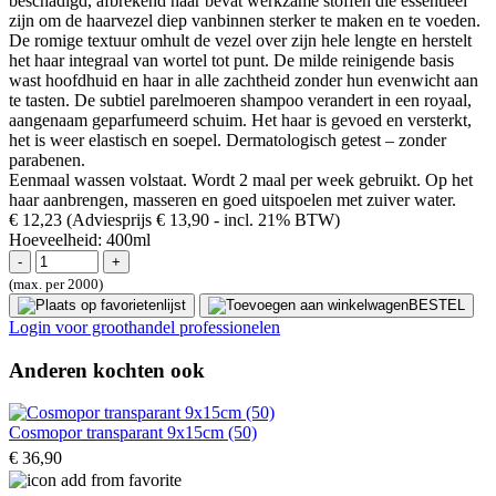
beschadigd, afbrekend haar bevat werkzame stoffen die essentieel
zijn om de haarvezel diep vanbinnen sterker te maken en te voeden.
De romige textuur omhult de vezel over zijn hele lengte en herstelt
het haar integraal van wortel tot punt. De milde reinigende basis
wast hoofdhuid en haar in alle zachtheid zonder hun evenwicht aan
te tasten. De subtiel parelmoeren shampoo verandert in een royaal,
aangenaam geparfumeerd schuim. Het haar is gevoed en versterkt,
het is weer elastisch en soepel. Dermatologisch getest – zonder
parabenen.
Eenmaal wassen volstaat. Wordt 2 maal per week gebruikt. Op het
haar aanbrengen, masseren en goed uitspoelen met zuiver water.
€ 12,23
(Adviesprijs € 13,90
- incl. 21% BTW)
Hoeveelheid:
400ml
(max. per 2000)
BESTEL
Login voor groothandel professionelen
Anderen kochten ook
Cosmopor transparant 9x15cm (50)
€ 36,90