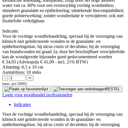
kiemdichte afdeklaag; transparant, zorgt door het hoge aandeel
water van ca. 60% voor een evenwichtig vochtig wondmilieu;
stimuleert granulatie en epithelisering; uitstekende biocomptabiliteit;
goede polsterwerking; zonder wondirritatie te verwijderen; ook met
fixatiefolie verkrijgbaar.
Indicatie:
Voor de vochtige wondbehandeling, speciaal bij de verzorging van
klinisch niet geïnfecteerde wonden in de granulatie- en
epitheliseringsfase, bij ulcus cruris of decubitus; bij de verzorging
van brandwonden tot graad 2a; door het beschrijfbare verwijderfolie
kan de wondgrootte bijzonder goed gedocumenteerd worden
€ 34,93
(Adviesprijs € 41,09
- incl. 21% BTW)
Afmeting:
6,5 x 10 cm
Aantal/doos:
10 stuks
(max. per 2000)
BESTEL
Login voor groothandel professionelen
Indicaties
Voor de vochtige wondbehandeling, speciaal bij de verzorging van
klinisch niet geïnfecteerde wonden in de granulatie- en
epitheliseringsfase, bij ulcus cruris of decubitus; bij de verzorging