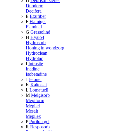
D
Debrisoft steriel
Duoderm
Decifera
E
Exufiber
F
Flamigel
Flaminal
G
Grassolind
H
Hyalo4
Hydrosorb
Honing in wondzorg
Hydroclean
Hydrotac
I
Intrasite
Inadine
Isobetadine
J
Jelonet
K
Kaltostat
L
Lomatuell
M
Melgisorb
Mepiform
Mepitel
Mesalt
Mepilex
P
Purilon gel
R
Resposorb