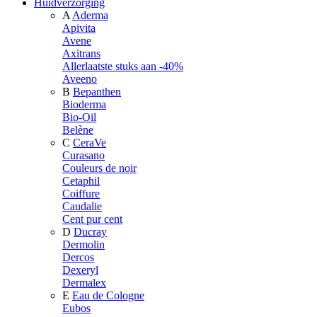
Huidverzorging
A
Aderma
Apivita
Avene
Axitrans
Allerlaatste stuks aan -40%
Aveeno
B
Bepanthen
Bioderma
Bio-Oil
Belène
C
CeraVe
Curasano
Couleurs de noir
Cetaphil
Coiffure
Caudalie
Cent pur cent
D
Ducray
Dermolin
Dercos
Dexeryl
Dermalex
E
Eau de Cologne
Eubos