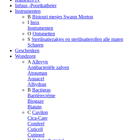
Infuus -Poortkatheter
Instrumenten
B
Bistouri mesjes Swann Morton
I
Inox
Instrumenten
O
Ontsmetten
S
Sterilisatiezakjes en sterilisatierollen alle maten
Scharen
Geschenken
Wondzorg
A
Allevyn
Antibacteriële zalven
Atrauman
Aquacel
Alhydran
B
Bactigras
Barrièrecrème
Biogaze
Biatain
C
Cavilon
Cica-Care
Comfeel
Cuticell
Cutimed