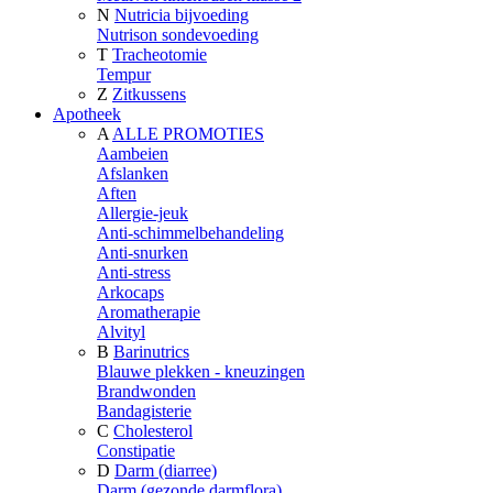
N
Nutricia bijvoeding
Nutrison sondevoeding
T
Tracheotomie
Tempur
Z
Zitkussens
Apotheek
A
ALLE PROMOTIES
Aambeien
Afslanken
Aften
Allergie-jeuk
Anti-schimmelbehandeling
Anti-snurken
Anti-stress
Arkocaps
Aromatherapie
Alvityl
B
Barinutrics
Blauwe plekken - kneuzingen
Brandwonden
Bandagisterie
C
Cholesterol
Constipatie
D
Darm (diarree)
Darm (gezonde darmflora)