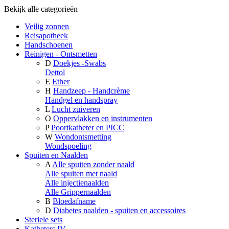
Bekijk alle categorieën
Veilig zonnen
Reisapotheek
Handschoenen
Reinigen - Ontsmetten
D
Doekjes -Swabs
Dettol
E
Ether
H
Handzeep - Handcrème
Handgel en handspray
L
Lucht zuiveren
O
Oppervlakken en instrumenten
P
Poortkatheter en PICC
W
Wondontsmetting
Wondspoeling
Spuiten en Naalden
A
Alle spuiten zonder naald
Alle spuiten met naald
Alle injectienaalden
Alle Grippernaalden
B
Bloedafname
D
Diabetes naalden - spuiten en accessoires
Steriele sets
Katheters IV