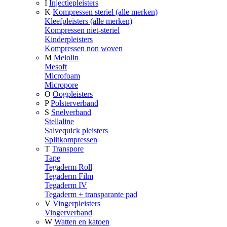
I
Injectiepleisters
K
Kompressen steriel (alle merken)
Kleefpleisters (alle merken)
Kompressen niet-steriel
Kinderpleisters
Kompressen non woven
M
Melolin
Mesoft
Microfoam
Micropore
O
Oogpleisters
P
Polsterverband
S
Snelverband
Stellaline
Salvequick pleisters
Splitkompressen
T
Transpore
Tape
Tegaderm Roll
Tegaderm Film
Tegaderm IV
Tegaderm + transparante pad
V
Vingerpleisters
Vingerverband
W
Watten en katoen