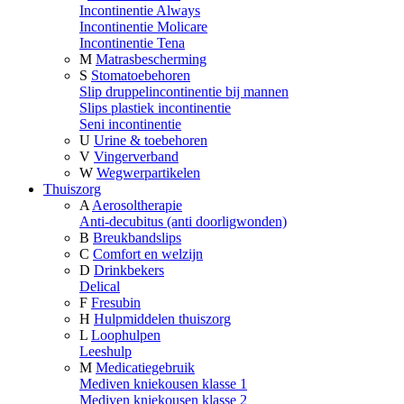
Incontinentie Always
Incontinentie Molicare
Incontinentie Tena
M
Matrasbescherming
S
Stomatoebehoren
Slip druppelincontinentie bij mannen
Slips plastiek incontinentie
Seni incontinentie
U
Urine & toebehoren
V
Vingerverband
W
Wegwerpartikelen
Thuiszorg
A
Aerosoltherapie
Anti-decubitus (anti doorligwonden)
B
Breukbandslips
C
Comfort en welzijn
D
Drinkbekers
Delical
F
Fresubin
H
Hulpmiddelen thuiszorg
L
Loophulpen
Leeshulp
M
Medicatiegebruik
Mediven kniekousen klasse 1
Mediven kniekousen klasse 2