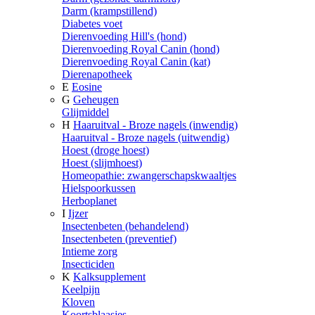
Darm (krampstillend)
Diabetes voet
Dierenvoeding Hill's (hond)
Dierenvoeding Royal Canin (hond)
Dierenvoeding Royal Canin (kat)
Dierenapotheek
E
Eosine
G
Geheugen
Glijmiddel
H
Haaruitval - Broze nagels (inwendig)
Haaruitval - Broze nagels (uitwendig)
Hoest (droge hoest)
Hoest (slijmhoest)
Homeopathie: zwangerschapskwaaltjes
Hielspoorkussen
Herboplanet
I
Ijzer
Insectenbeten (behandelend)
Insectenbeten (preventief)
Intieme zorg
Insecticiden
K
Kalksupplement
Keelpijn
Kloven
Koortsblaasjes