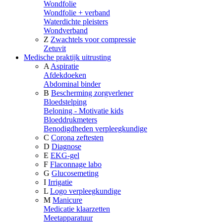
Wondfolie
Wondfolie + verband
Waterdichte pleisters
Wondverband
Z
Zwachtels voor compressie
Zetuvit
Medische praktijk uitrusting
A
Aspiratie
Afdekdoeken
Abdominal binder
B
Bescherming zorgverlener
Bloedstelping
Beloning - Motivatie kids
Bloeddrukmeters
Benodigdheden verpleegkundige
C
Corona zeftesten
D
Diagnose
E
EKG-gel
F
Flaconnage labo
G
Glucosemeting
I
Irrigatie
L
Logo verpleegkundige
M
Manicure
Medicatie klaarzetten
Meetapparatuur