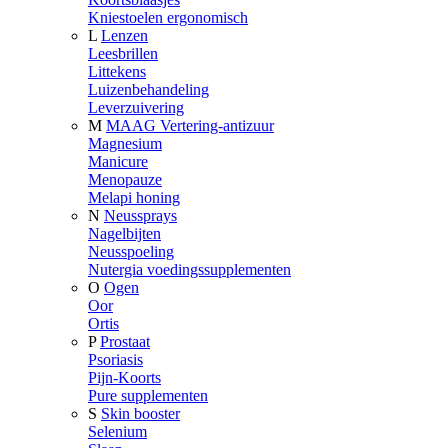
Kniestoelen ergonomisch
L
Lenzen
Leesbrillen
Littekens
Luizenbehandeling
Leverzuivering
M
MAAG Vertering-antizuur
Magnesium
Manicure
Menopauze
Melapi honing
N
Neussprays
Nagelbijten
Neusspoeling
Nutergia voedingssupplementen
O
Ogen
Oor
Ortis
P
Prostaat
Psoriasis
Pijn-Koorts
Pure supplementen
S
Skin booster
Selenium