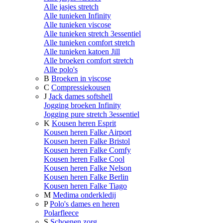
Alle jasjes stretch
Alle tunieken Infinity
Alle tunieken viscose
Alle tunieken stretch 3essentiel
Alle tunieken comfort stretch
Alle tunieken katoen Jill
Alle broeken comfort stretch
Alle polo's
B
Broeken in viscose
C
Compressiekousen
J
Jack dames softshell
Jogging broeken Infinity
Jogging pure stretch 3essentiel
K
Kousen heren Esprit
Kousen heren Falke Airport
Kousen heren Falke Bristol
Kousen heren Falke Comfy
Kousen heren Falke Cool
Kousen heren Falke Nelson
Kousen heren Falke Berlin
Kousen heren Falke Tiago
M
Medima onderkledij
P
Polo's dames en heren
Polarfleece
S
Schoenen zorg