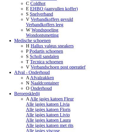
C
Coldhot
E
EHBO (aanvullen koffer)
S
Snelverband
V
Verbandkoffers gevuld
Verbandkoffers leeg
W
Wondspoeling
Wondontsmetting
Medische schoenen
H
Hallux valgus sneakers
P
Podartis schoenen
S
Scholl sandalen
T
Tecnica schoenen
V
Verbandschoen post operatief
Afval - Onderhoud
A
Afvalzakken
N
Naaldcontainer
O
Onderhoud
Beroepskledij
A
Alle jasjes katoen Fleur
Alle jasjes katoen Livia
Alle jasjes katoen Floris
Alle jasjes katoen Livio
Alle jasjes katoen Laura
Alle jasjes katoen met rits
Alle jasjes viscose