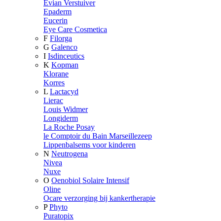
Evian Verstuiver
Epaderm
Eucerin
Eye Care Cosmetica
F
Filorga
G
Galenco
I
Isdinceutics
K
Kopman
Klorane
Korres
L
Lactacyd
Lierac
Louis Widmer
Longiderm
La Roche Posay
le Comptoir du Bain Marseillezeep
Lippenbalsems voor kinderen
N
Neutrogena
Nivea
Nuxe
O
Oenobiol Solaire Intensif
Oline
Ocare verzorging bij kankertherapie
P
Phyto
Puratopix