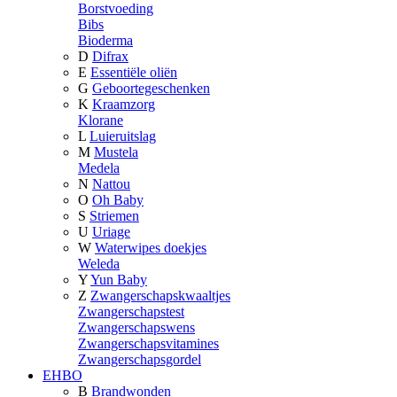
Borstvoeding
Bibs
Bioderma
D
Difrax
E
Essentiële oliën
G
Geboortegeschenken
K
Kraamzorg
Klorane
L
Luieruitslag
M
Mustela
Medela
N
Nattou
O
Oh Baby
S
Striemen
U
Uriage
W
Waterwipes doekjes
Weleda
Y
Yun Baby
Z
Zwangerschapskwaaltjes
Zwangerschapstest
Zwangerschapswens
Zwangerschapsvitamines
Zwangerschapsgordel
EHBO
B
Brandwonden