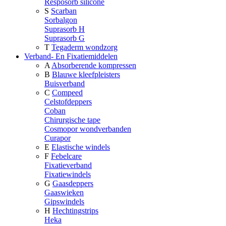
Resposorb silicone
S
Scarban
Sorbalgon
Suprasorb H
Suprasorb G
T
Tegaderm wondzorg
Verband- En Fixatiemiddelen
A
Absorberende kompressen
B
Blauwe kleefpleisters
Buisverband
C
Compeed
Celstofdeppers
Coban
Chirurgische tape
Cosmopor wondverbanden
Curapor
E
Elastische windels
F
Febelcare
Fixatieverband
Fixatiewindels
G
Gaasdeppers
Gaaswieken
Gipswindels
H
Hechtingstrips
Heka