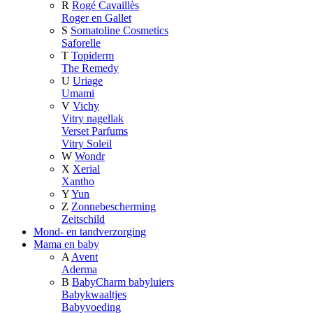
R
Rogé Cavaillès
Roger en Gallet
S
Somatoline Cosmetics
Saforelle
T
Topiderm
The Remedy
U
Uriage
Umami
V
Vichy
Vitry nagellak
Verset Parfums
Vitry Soleil
W
Wondr
X
Xerial
Xantho
Y
Yun
Z
Zonnebescherming
Zeitschild
Mond- en tandverzorging
Mama en baby
A
Avent
Aderma
B
BabyCharm babyluiers
Babykwaaltjes
Babyvoeding