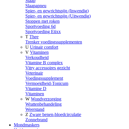
Slaap
Slaapapneu
Spier- en gewrichtspijn (Inwendig)
Spier- en gewrichtspijn (Uitwendig)
Stoppen met roken
Sportvoeding 6d
Sportvoeding Etixx
T
Thee
Trenker voedingssupplementen
U
Urinair comfort
V
Vitaminen
Verkoudheid
Vitamine B complex
Vitry accessoires gezicht
Veterinair
Voedingssupplement
Vermoeidheid-Tonicum
Vitamine D
Vitaminen
W
Wondverzorging
Wrattenbehandeling
Weerstand
Z
Zware benen-bloedcirculatie
Zonnebrand
Mondmaskers