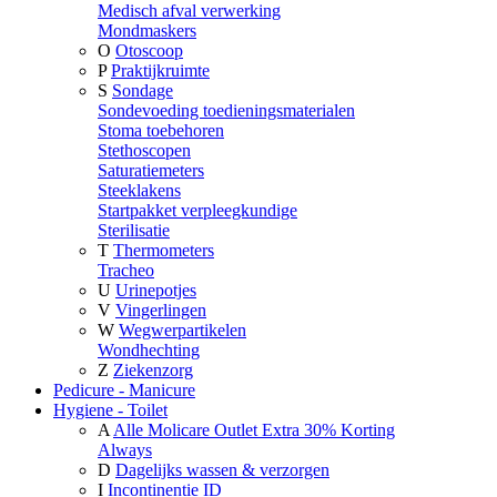
Medisch afval verwerking
Mondmaskers
O
Otoscoop
P
Praktijkruimte
S
Sondage
Sondevoeding toedieningsmaterialen
Stoma toebehoren
Stethoscopen
Saturatiemeters
Steeklakens
Startpakket verpleegkundige
Sterilisatie
T
Thermometers
Tracheo
U
Urinepotjes
V
Vingerlingen
W
Wegwerpartikelen
Wondhechting
Z
Ziekenzorg
Pedicure - Manicure
Hygiene - Toilet
A
Alle Molicare Outlet Extra 30% Korting
Always
D
Dagelijks wassen & verzorgen
I
Incontinentie ID