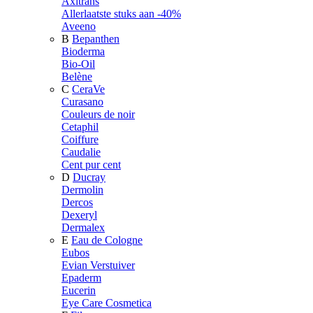
Axitrans
Allerlaatste stuks aan -40%
Aveeno
B
Bepanthen
Bioderma
Bio-Oil
Belène
C
CeraVe
Curasano
Couleurs de noir
Cetaphil
Coiffure
Caudalie
Cent pur cent
D
Ducray
Dermolin
Dercos
Dexeryl
Dermalex
E
Eau de Cologne
Eubos
Evian Verstuiver
Epaderm
Eucerin
Eye Care Cosmetica