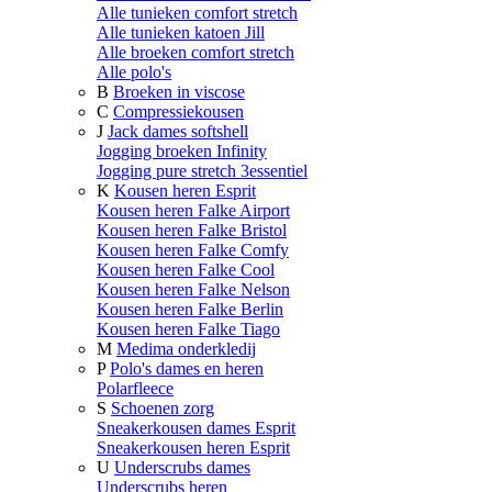
Alle tunieken comfort stretch
Alle tunieken katoen Jill
Alle broeken comfort stretch
Alle polo's
B
Broeken in viscose
C
Compressiekousen
J
Jack dames softshell
Jogging broeken Infinity
Jogging pure stretch 3essentiel
K
Kousen heren Esprit
Kousen heren Falke Airport
Kousen heren Falke Bristol
Kousen heren Falke Comfy
Kousen heren Falke Cool
Kousen heren Falke Nelson
Kousen heren Falke Berlin
Kousen heren Falke Tiago
M
Medima onderkledij
P
Polo's dames en heren
Polarfleece
S
Schoenen zorg
Sneakerkousen dames Esprit
Sneakerkousen heren Esprit
U
Underscrubs dames
Underscrubs heren