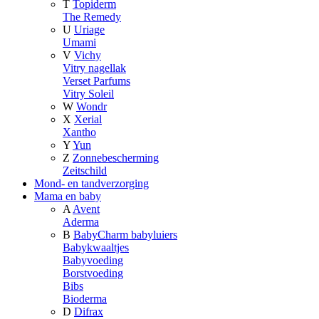
T
Topiderm
The Remedy
U
Uriage
Umami
V
Vichy
Vitry nagellak
Verset Parfums
Vitry Soleil
W
Wondr
X
Xerial
Xantho
Y
Yun
Z
Zonnebescherming
Zeitschild
Mond- en tandverzorging
Mama en baby
A
Avent
Aderma
B
BabyCharm babyluiers
Babykwaaltjes
Babyvoeding
Borstvoeding
Bibs
Bioderma
D
Difrax