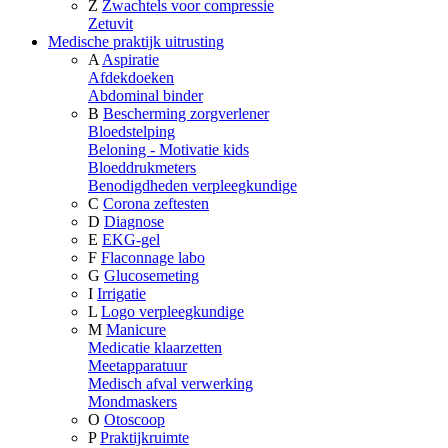
Z
Zwachtels voor compressie
Zetuvit
Medische praktijk uitrusting
A
Aspiratie
Afdekdoeken
Abdominal binder
B
Bescherming zorgverlener
Bloedstelping
Beloning - Motivatie kids
Bloeddrukmeters
Benodigdheden verpleegkundige
C
Corona zeftesten
D
Diagnose
E
EKG-gel
F
Flaconnage labo
G
Glucosemeting
I
Irrigatie
L
Logo verpleegkundige
M
Manicure
Medicatie klaarzetten
Meetapparatuur
Medisch afval verwerking
Mondmaskers
O
Otoscoop
P
Praktijkruimte