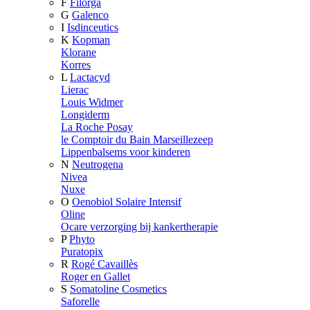
F
Filorga
G
Galenco
I
Isdinceutics
K
Kopman
Klorane
Korres
L
Lactacyd
Lierac
Louis Widmer
Longiderm
La Roche Posay
le Comptoir du Bain Marseillezeep
Lippenbalsems voor kinderen
N
Neutrogena
Nivea
Nuxe
O
Oenobiol Solaire Intensif
Oline
Ocare verzorging bij kankertherapie
P
Phyto
Puratopix
R
Rogé Cavaillès
Roger en Gallet
S
Somatoline Cosmetics
Saforelle