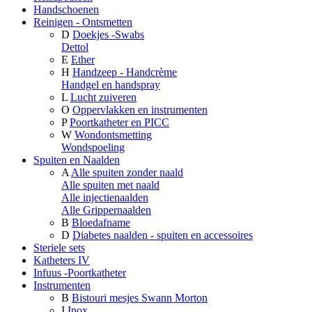
Handschoenen
Reinigen - Ontsmetten
D
Doekjes -Swabs
Dettol
E
Ether
H
Handzeep - Handcrème
Handgel en handspray
L
Lucht zuiveren
O
Oppervlakken en instrumenten
P
Poortkatheter en PICC
W
Wondontsmetting
Wondspoeling
Spuiten en Naalden
A
Alle spuiten zonder naald
Alle spuiten met naald
Alle injectienaalden
Alle Grippernaalden
B
Bloedafname
D
Diabetes naalden - spuiten en accessoires
Steriele sets
Katheters IV
Infuus -Poortkatheter
Instrumenten
B
Bistouri mesjes Swann Morton
I
Inox