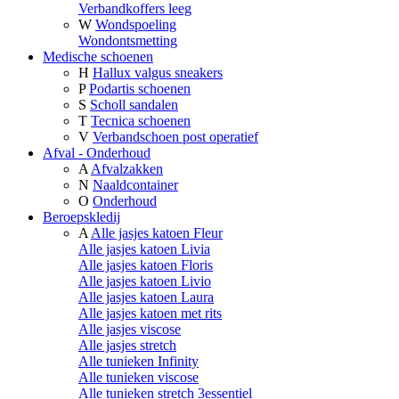
Verbandkoffers leeg
W
Wondspoeling
Wondontsmetting
Medische schoenen
H
Hallux valgus sneakers
P
Podartis schoenen
S
Scholl sandalen
T
Tecnica schoenen
V
Verbandschoen post operatief
Afval - Onderhoud
A
Afvalzakken
N
Naaldcontainer
O
Onderhoud
Beroepskledij
A
Alle jasjes katoen Fleur
Alle jasjes katoen Livia
Alle jasjes katoen Floris
Alle jasjes katoen Livio
Alle jasjes katoen Laura
Alle jasjes katoen met rits
Alle jasjes viscose
Alle jasjes stretch
Alle tunieken Infinity
Alle tunieken viscose
Alle tunieken stretch 3essentiel