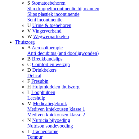
S
Stomatoebehoren
Slip druppelincontinentie bij mannen
Slips plastiek incontinentie
Seni incontinentie
U
Urine & toebehoren
V
Vingerverband
W
Wegwerpartikelen
Thuiszorg
A
Aerosoltherapie
Anti-decubitus (anti doorligwonden)
B
Breukbandslips
C
Comfort en welzijn
D
Drinkbekers
Delical
F
Fresubin
H
Hulpmiddelen thuiszorg
L
Loophulpen
Leeshulp
M
Medicatiegebruik
Mediven kniekousen klasse 1
Mediven kniekousen klasse 2
N
Nutricia bijvoeding
Nutrison sondevoeding
T
Tracheotomie
Tempur