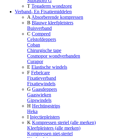
Suprasorb G
T
Tegaderm wondzorg
Verband- En Fixatiemiddelen
A
Absorberende kompressen
B
Blauwe kleefpleisters
Buisverband
C
Compeed
Celstofdeppers
Coban
Chirurgische tape
Cosmopor wondverbanden
Curapor
E
Elastische windels
F
Febelcare
Fixatieverband
Fixatiewindels
G
Gaasdeppers
Gaaswieken
Gipswindels
H
Hechtingstrips
Heka
I
Injectiepleisters
K
Kompressen steriel (alle merken)
Kleefpleisters (alle merken)
Kompressen niet-steriel