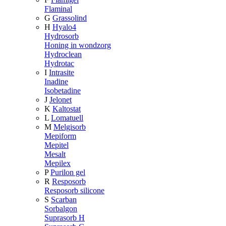
Flaminal
G
Grassolind
H
Hyalo4
Hydrosorb
Honing in wondzorg
Hydroclean
Hydrotac
I
Intrasite
Inadine
Isobetadine
J
Jelonet
K
Kaltostat
L
Lomatuell
M
Melgisorb
Mepiform
Mepitel
Mesalt
Mepilex
P
Purilon gel
R
Resposorb
Resposorb silicone
S
Scarban
Sorbalgon
Suprasorb H