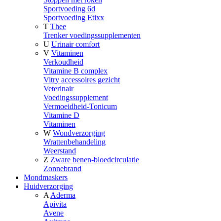
Sportvoeding 6d
Sportvoeding Etixx
T
Thee
Trenker voedingssupplementen
U
Urinair comfort
V
Vitaminen
Verkoudheid
Vitamine B complex
Vitry accessoires gezicht
Veterinair
Voedingssupplement
Vermoeidheid-Tonicum
Vitamine D
Vitaminen
W
Wondverzorging
Wrattenbehandeling
Weerstand
Z
Zware benen-bloedcirculatie
Zonnebrand
Mondmaskers
Huidverzorging
A
Aderma
Apivita
Avene