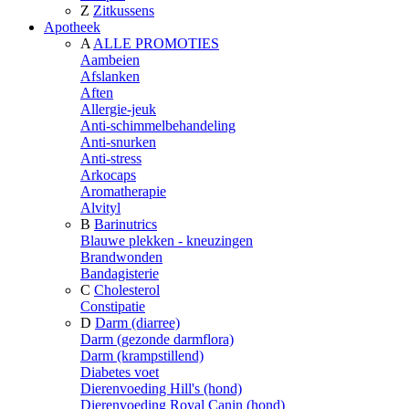
Z
Zitkussens
Apotheek
A
ALLE PROMOTIES
Aambeien
Afslanken
Aften
Allergie-jeuk
Anti-schimmelbehandeling
Anti-snurken
Anti-stress
Arkocaps
Aromatherapie
Alvityl
B
Barinutrics
Blauwe plekken - kneuzingen
Brandwonden
Bandagisterie
C
Cholesterol
Constipatie
D
Darm (diarree)
Darm (gezonde darmflora)
Darm (krampstillend)
Diabetes voet
Dierenvoeding Hill's (hond)
Dierenvoeding Royal Canin (hond)