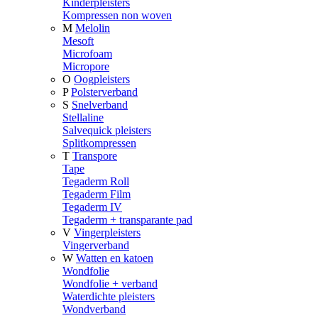
Kinderpleisters
Kompressen non woven
M
Melolin
Mesoft
Microfoam
Micropore
O
Oogpleisters
P
Polsterverband
S
Snelverband
Stellaline
Salvequick pleisters
Splitkompressen
T
Transpore
Tape
Tegaderm Roll
Tegaderm Film
Tegaderm IV
Tegaderm + transparante pad
V
Vingerpleisters
Vingerverband
W
Watten en katoen
Wondfolie
Wondfolie + verband
Waterdichte pleisters
Wondverband