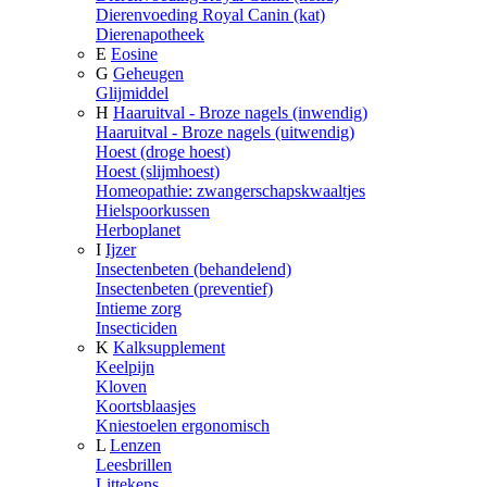
Dierenvoeding Royal Canin (kat)
Dierenapotheek
E
Eosine
G
Geheugen
Glijmiddel
H
Haaruitval - Broze nagels (inwendig)
Haaruitval - Broze nagels (uitwendig)
Hoest (droge hoest)
Hoest (slijmhoest)
Homeopathie: zwangerschapskwaaltjes
Hielspoorkussen
Herboplanet
I
Ijzer
Insectenbeten (behandelend)
Insectenbeten (preventief)
Intieme zorg
Insecticiden
K
Kalksupplement
Keelpijn
Kloven
Koortsblaasjes
Kniestoelen ergonomisch
L
Lenzen
Leesbrillen
Littekens