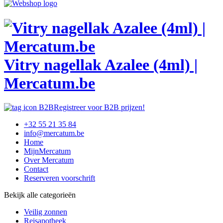
Vitry nagellak Azalee (4ml) |
Mercatum.be
Registreer voor B2B prijzen!
+32 55 21 35 84
info@mercatum.be
Home
MijnMercatum
Over Mercatum
Contact
Reserveren voorschrift
Bekijk alle categorieën
Veilig zonnen
Reisapotheek