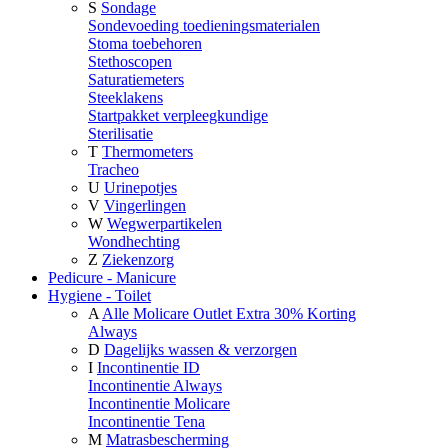
S
Sondage
Sondevoeding toedieningsmaterialen
Stoma toebehoren
Stethoscopen
Saturatiemeters
Steeklakens
Startpakket verpleegkundige
Sterilisatie
T
Thermometers
Tracheo
U
Urinepotjes
V
Vingerlingen
W
Wegwerpartikelen
Wondhechting
Z
Ziekenzorg
Pedicure - Manicure
Hygiene - Toilet
A
Alle Molicare Outlet Extra 30% Korting
Always
D
Dagelijks wassen & verzorgen
I
Incontinentie ID
Incontinentie Always
Incontinentie Molicare
Incontinentie Tena
M
Matrasbescherming