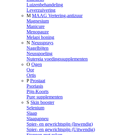
Luizenbehandeling
Leverzuivering
M
MAAG Vertering-antizuur
Magnesium
Manicure
Menopauze
Melapi honing
N
Neussprays
Nagelbijten
Neusspoeling
Nutergia voedingssupplementen
O
Ogen
Oor
Ortis
P
Prostaat
Psoriasis
Pijn-Koorts
Pure supplementen
S
Skin booster
Selenium
Slaap
Slaapapneu
Spier- en gewrichtspijn (Inwendig)
Spier- en gewrichtspijn (Uitwendig)
Stoppen met roken