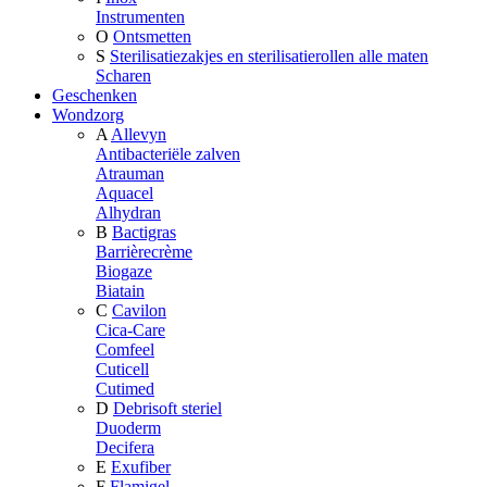
Instrumenten
O
Ontsmetten
S
Sterilisatiezakjes en sterilisatierollen alle maten
Scharen
Geschenken
Wondzorg
A
Allevyn
Antibacteriële zalven
Atrauman
Aquacel
Alhydran
B
Bactigras
Barrièrecrème
Biogaze
Biatain
C
Cavilon
Cica-Care
Comfeel
Cuticell
Cutimed
D
Debrisoft steriel
Duoderm
Decifera
E
Exufiber
F
Flamigel