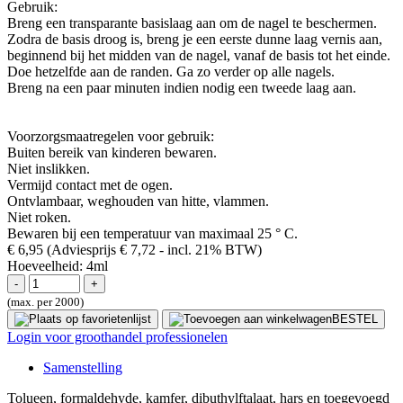
Gebruik:
Breng een transparante basislaag aan om de nagel te beschermen.
Zodra de basis droog is, breng je een eerste dunne laag vernis aan,
beginnend bij het midden van de nagel, vanaf de basis tot het einde.
Doe hetzelfde aan de randen. Ga zo verder op alle nagels.
Breng na een paar minuten indien nodig een tweede laag aan.
Voorzorgsmaatregelen voor gebruik:
Buiten bereik van kinderen bewaren.
Niet inslikken.
Vermijd contact met de ogen.
Ontvlambaar, weghouden van hitte, vlammen.
Niet roken.
Bewaren bij een temperatuur van maximaal 25 ° C.
€ 6,95
(Adviesprijs € 7,72
- incl. 21% BTW)
Hoeveelheid:
4ml
(max. per 2000)
BESTEL
Login voor groothandel professionelen
Samenstelling
Tolueen, formaldehyde, kamfer, dibuthylftalaat, hars en toegevoegd