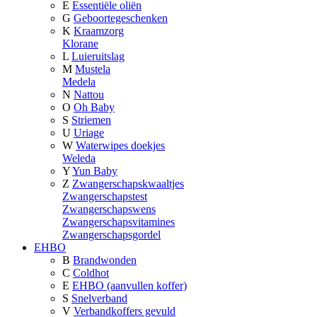
E
Essentiële oliën
G
Geboortegeschenken
K
Kraamzorg
Klorane
L
Luieruitslag
M
Mustela
Medela
N
Nattou
O
Oh Baby
S
Striemen
U
Uriage
W
Waterwipes doekjes
Weleda
Y
Yun Baby
Z
Zwangerschapskwaaltjes
Zwangerschapstest
Zwangerschapswens
Zwangerschapsvitamines
Zwangerschapsgordel
EHBO
B
Brandwonden
C
Coldhot
E
EHBO (aanvullen koffer)
S
Snelverband
V
Verbandkoffers gevuld