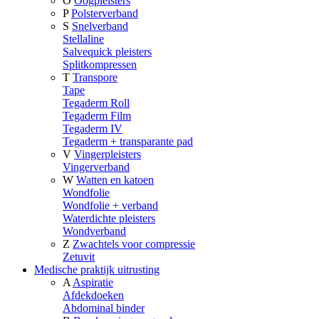
O
Oogpleisters
P
Polsterverband
S
Snelverband
Stellaline
Salvequick pleisters
Splitkompressen
T
Transpore
Tape
Tegaderm Roll
Tegaderm Film
Tegaderm IV
Tegaderm + transparante pad
V
Vingerpleisters
Vingerverband
W
Watten en katoen
Wondfolie
Wondfolie + verband
Waterdichte pleisters
Wondverband
Z
Zwachtels voor compressie
Zetuvit
Medische praktijk uitrusting
A
Aspiratie
Afdekdoeken
Abdominal binder