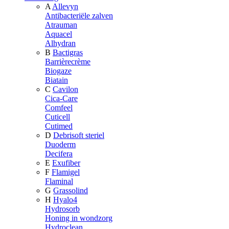
A
Allevyn
Antibacteriële zalven
Atrauman
Aquacel
Alhydran
B
Bactigras
Barrièrecrème
Biogaze
Biatain
C
Cavilon
Cica-Care
Comfeel
Cuticell
Cutimed
D
Debrisoft steriel
Duoderm
Decifera
E
Exufiber
F
Flamigel
Flaminal
G
Grassolind
H
Hyalo4
Hydrosorb
Honing in wondzorg
Hydroclean