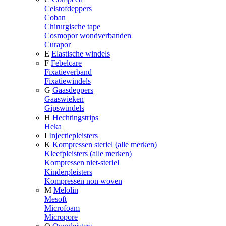
Celstofdeppers
Coban
Chirurgische tape
Cosmopor wondverbanden
Curapor
E
Elastische windels
F
Febelcare
Fixatieverband
Fixatiewindels
G
Gaasdeppers
Gaaswieken
Gipswindels
H
Hechtingstrips
Heka
I
Injectiepleisters
K
Kompressen steriel (alle merken)
Kleefpleisters (alle merken)
Kompressen niet-steriel
Kinderpleisters
Kompressen non woven
M
Melolin
Mesoft
Microfoam
Micropore