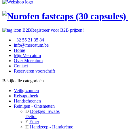
Registreer voor B2B prijzen!
+32 55 21 35 84
info@mercatum.be
Home
MijnMercatum
Over Mercatum
Contact
Reserveren voorschrift
Bekijk alle categorieën
Veilig zonnen
Reisapotheek
Handschoenen
Reinigen - Ontsmetten
D
Doekjes -Swabs
Dettol
E
Ether
H
Handzeep - Handcrème