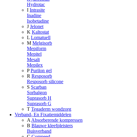
Hydrotac
I
Intrasite
Inadine
Isobetadine
J
Jelonet
K
Kaltostat
L
Lomatuell
M
Melgisorb
Mepiform
Mepitel
Mesalt
Mepilex
P
Purilon gel
R
Resposorb
Resposorb silicone
S
Scarban
Sorbalgon
Suprasorb H
Suprasorb G
T
Tegaderm wondzorg
Verband- En Fixatiemiddelen
A
Absorberende kompressen
B
Blauwe kleefpleisters
Buisverband
C
Compeed