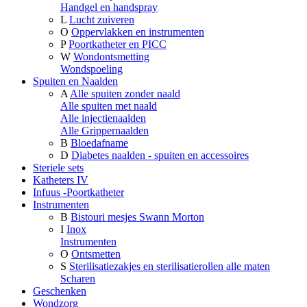
Handgel en handspray
L
Lucht zuiveren
O
Oppervlakken en instrumenten
P
Poortkatheter en PICC
W
Wondontsmetting
Wondspoeling
Spuiten en Naalden
A
Alle spuiten zonder naald
Alle spuiten met naald
Alle injectienaalden
Alle Grippernaalden
B
Bloedafname
D
Diabetes naalden - spuiten en accessoires
Steriele sets
Katheters IV
Infuus -Poortkatheter
Instrumenten
B
Bistouri mesjes Swann Morton
I
Inox
Instrumenten
O
Ontsmetten
S
Sterilisatiezakjes en sterilisatierollen alle maten
Scharen
Geschenken
Wondzorg