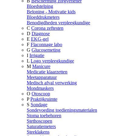
B
Bescherming zorgverlener
Bloedstelping
Beloning - Motivatie kids
Bloeddrukmeters
Benodigdheden verpleegkundige
C
Corona zeftesten
D
Diagnose
E
EKG-gel
F
Flaconnage labo
G
Glucosemeting
I
Irrigatie
L
Logo verpleegkundige
M
Manicure
Medicatie klaarzetten
Meetapparatuur
Medisch afval verwerking
Mondmaskers
O
Otoscoop
P
Praktijkruimte
S
Sondage
Sondevoeding toedieningsmaterialen
Stoma toebehoren
Stethoscopen
Saturatiemeters
Steeklakens