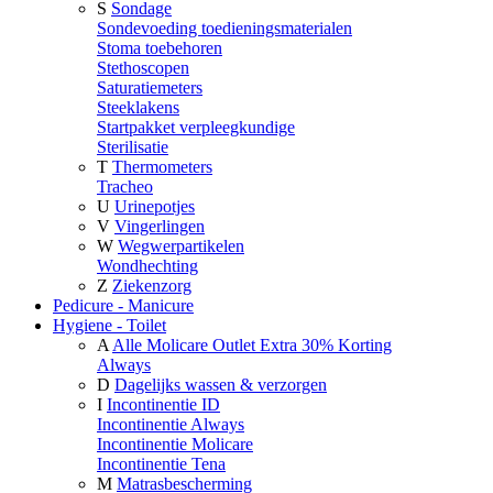
S
Sondage
Sondevoeding toedieningsmaterialen
Stoma toebehoren
Stethoscopen
Saturatiemeters
Steeklakens
Startpakket verpleegkundige
Sterilisatie
T
Thermometers
Tracheo
U
Urinepotjes
V
Vingerlingen
W
Wegwerpartikelen
Wondhechting
Z
Ziekenzorg
Pedicure - Manicure
Hygiene - Toilet
A
Alle Molicare Outlet Extra 30% Korting
Always
D
Dagelijks wassen & verzorgen
I
Incontinentie ID
Incontinentie Always
Incontinentie Molicare
Incontinentie Tena
M
Matrasbescherming