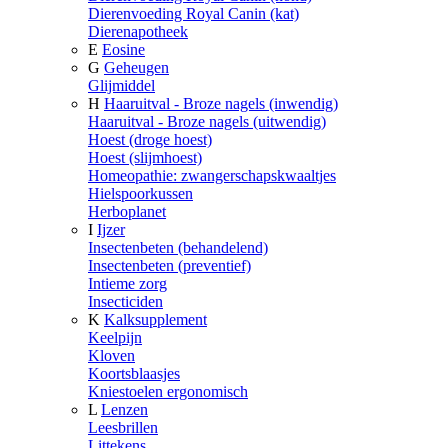
Dierenvoeding Royal Canin (kat)
Dierenapotheek
E
Eosine
G
Geheugen
Glijmiddel
H
Haaruitval - Broze nagels (inwendig)
Haaruitval - Broze nagels (uitwendig)
Hoest (droge hoest)
Hoest (slijmhoest)
Homeopathie: zwangerschapskwaaltjes
Hielspoorkussen
Herboplanet
I
Ijzer
Insectenbeten (behandelend)
Insectenbeten (preventief)
Intieme zorg
Insecticiden
K
Kalksupplement
Keelpijn
Kloven
Koortsblaasjes
Kniestoelen ergonomisch
L
Lenzen
Leesbrillen
Littekens