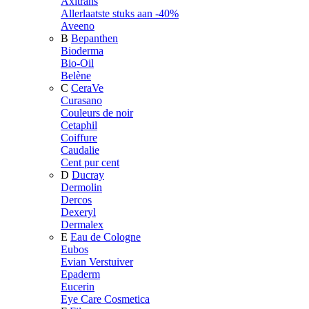
Axitrans
Allerlaatste stuks aan -40%
Aveeno
B
Bepanthen
Bioderma
Bio-Oil
Belène
C
CeraVe
Curasano
Couleurs de noir
Cetaphil
Coiffure
Caudalie
Cent pur cent
D
Ducray
Dermolin
Dercos
Dexeryl
Dermalex
E
Eau de Cologne
Eubos
Evian Verstuiver
Epaderm
Eucerin
Eye Care Cosmetica