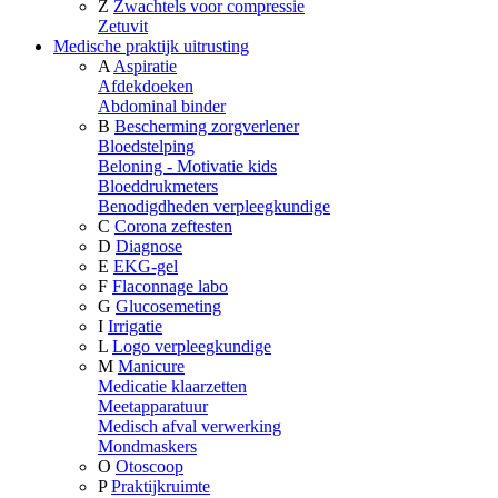
Z
Zwachtels voor compressie
Zetuvit
Medische praktijk uitrusting
A
Aspiratie
Afdekdoeken
Abdominal binder
B
Bescherming zorgverlener
Bloedstelping
Beloning - Motivatie kids
Bloeddrukmeters
Benodigdheden verpleegkundige
C
Corona zeftesten
D
Diagnose
E
EKG-gel
F
Flaconnage labo
G
Glucosemeting
I
Irrigatie
L
Logo verpleegkundige
M
Manicure
Medicatie klaarzetten
Meetapparatuur
Medisch afval verwerking
Mondmaskers
O
Otoscoop
P
Praktijkruimte