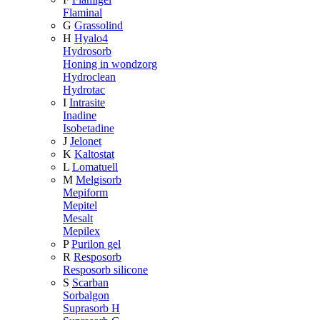
Flaminal
G
Grassolind
H
Hyalo4
Hydrosorb
Honing in wondzorg
Hydroclean
Hydrotac
I
Intrasite
Inadine
Isobetadine
J
Jelonet
K
Kaltostat
L
Lomatuell
M
Melgisorb
Mepiform
Mepitel
Mesalt
Mepilex
P
Purilon gel
R
Resposorb
Resposorb silicone
S
Scarban
Sorbalgon
Suprasorb H