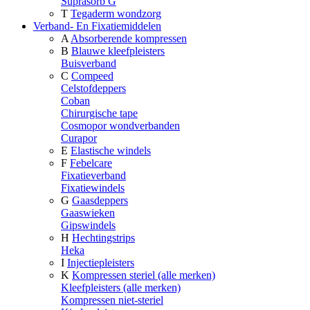
Suprasorb G
T
Tegaderm wondzorg
Verband- En Fixatiemiddelen
A
Absorberende kompressen
B
Blauwe kleefpleisters
Buisverband
C
Compeed
Celstofdeppers
Coban
Chirurgische tape
Cosmopor wondverbanden
Curapor
E
Elastische windels
F
Febelcare
Fixatieverband
Fixatiewindels
G
Gaasdeppers
Gaaswieken
Gipswindels
H
Hechtingstrips
Heka
I
Injectiepleisters
K
Kompressen steriel (alle merken)
Kleefpleisters (alle merken)
Kompressen niet-steriel