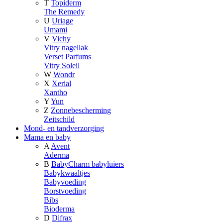
T
Topiderm
The Remedy
U
Uriage
Umami
V
Vichy
Vitry nagellak
Verset Parfums
Vitry Soleil
W
Wondr
X
Xerial
Xantho
Y
Yun
Z
Zonnebescherming
Zeitschild
Mond- en tandverzorging
Mama en baby
A
Avent
Aderma
B
BabyCharm babyluiers
Babykwaaltjes
Babyvoeding
Borstvoeding
Bibs
Bioderma
D
Difrax