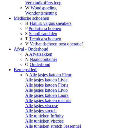
Verbandkoffers leeg
W
Wondspoeling
Wondontsmetting
Medische schoenen
H
Hallux valgus sneakers
P
Podartis schoenen
S
Scholl sandalen
T
Tecnica schoenen
V
Verbandschoen post operatief
Afval - Onderhoud
A
Afvalzakken
N
Naaldcontainer
O
Onderhoud
Beroepskledij
A
Alle jasjes katoen Fleur
Alle jasjes katoen Livia
Alle jasjes katoen Floris
Alle jasjes katoen Livio
Alle jasjes katoen Laura
Alle jasjes katoen met rits
Alle jasjes viscose
Alle jasjes stretch
Alle tunieken Infinity
Alle tunieken viscose
Alle tunieken stretch 3essentiel