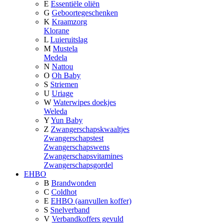
E
Essentiële oliën
G
Geboortegeschenken
K
Kraamzorg
Klorane
L
Luieruitslag
M
Mustela
Medela
N
Nattou
O
Oh Baby
S
Striemen
U
Uriage
W
Waterwipes doekjes
Weleda
Y
Yun Baby
Z
Zwangerschapskwaaltjes
Zwangerschapstest
Zwangerschapswens
Zwangerschapsvitamines
Zwangerschapsgordel
EHBO
B
Brandwonden
C
Coldhot
E
EHBO (aanvullen koffer)
S
Snelverband
V
Verbandkoffers gevuld