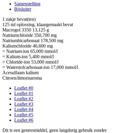
Samenstelling
Bijsluiter
1 zakje bevat(ten)
125 ml oplossing, klaargemaakt bevat
Macrogol 3350 13,125 g
Natriumchloride 350,700 mg
Natriumbicarbonaat 178,500 mg
Kaliumchloride 46,600 mg
= Natrium-ion 65,000 mmol/l
= Kalium-ion 5,400 mmol/l
= Chloride-ion 53,000 mmol/l
= Waterstofcarbonaat-ion 17,000 mmol/l
Acesulfaam kalium
Citroen/limoenaroma
Leaflet #0
Leaflet #1
Leaflet #2
Leaflet #3
Leaflet #4
Leaflet #5
Leaflet #6
Dit is een geneesmiddel, geen langdurig gebruik zonder