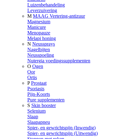
Luizenbehandeling
Leverzuivering
M
MAAG Vertering-antizuur
Magnesium
Manicure
Menopauze
Melapi honing
N
Neussprays
Nagelbijten
Neusspoeling
Nutergia voedingssupplementen
O
Ogen
Oor
Ortis
P
Prostaat
Psoriasis
Pijn-Koorts
Pure supplementen
S
Skin booster
Selenium
Slaap
Slaapapneu
Spier- en gewrichtspijn (Inwendig)
Spier- en gewrichtspijn (Uitwendig)
Stoppen met roken