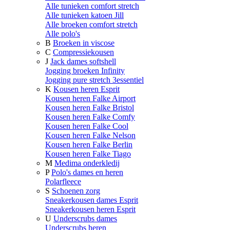
Alle tunieken comfort stretch
Alle tunieken katoen Jill
Alle broeken comfort stretch
Alle polo's
B
Broeken in viscose
C
Compressiekousen
J
Jack dames softshell
Jogging broeken Infinity
Jogging pure stretch 3essentiel
K
Kousen heren Esprit
Kousen heren Falke Airport
Kousen heren Falke Bristol
Kousen heren Falke Comfy
Kousen heren Falke Cool
Kousen heren Falke Nelson
Kousen heren Falke Berlin
Kousen heren Falke Tiago
M
Medima onderkledij
P
Polo's dames en heren
Polarfleece
S
Schoenen zorg
Sneakerkousen dames Esprit
Sneakerkousen heren Esprit
U
Underscrubs dames
Underscrubs heren