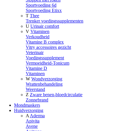
Sportvoeding 6d
Sportvoeding Etixx
T
Thee
Trenker voedingssupplementen
U
Urinair comfort
V
Vitaminen
Verkoudheid
Vitamine B complex
Vitry accessoires gezicht
Veterinair
Voedingssupplement
Vermoeidheid-Tonicum
Vitamine D
Vitaminen
W
Wondverzorging
Wrattenbehandeling
Weerstand
Z
Zware benen-bloedcirculatie
Zonnebrand
Mondmaskers
Huidverzorging
A
Aderma
Apivita
Avene