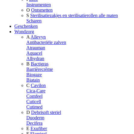
Instrumenten
O
Ontsmetten
S
Sterilisatiezakjes en sterilisatierollen alle maten
Scharen
Geschenken
Wondzorg
A
Allevyn
Antibacteriële zalven
Atrauman
Aquacel
Alhydran
B
Bactigras
Barrièrecrème
Biogaze
Biatain
C
Cavilon
Cica-Care
Comfeel
Cuticell
Cutimed
D
Debrisoft steriel
Duoderm
Decifera
E
Exufiber
F
Flamigel