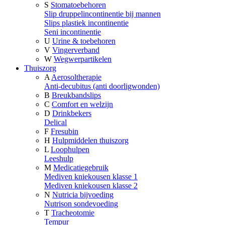
S
Stomatoebehoren
Slip druppelincontinentie bij mannen
Slips plastiek incontinentie
Seni incontinentie
U
Urine & toebehoren
V
Vingerverband
W
Wegwerpartikelen
Thuiszorg
A
Aerosoltherapie
Anti-decubitus (anti doorligwonden)
B
Breukbandslips
C
Comfort en welzijn
D
Drinkbekers
Delical
F
Fresubin
H
Hulpmiddelen thuiszorg
L
Loophulpen
Leeshulp
M
Medicatiegebruik
Mediven kniekousen klasse 1
Mediven kniekousen klasse 2
N
Nutricia bijvoeding
Nutrison sondevoeding
T
Tracheotomie
Tempur