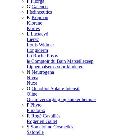
F
Filorga
G
Galenco
I
Isdinceutics
K
Kopman
Klorane
Korres
L
Lactacyd
Lierac
Louis Widmer
Longiderm
La Roche Posay
le Comptoir du Bain Marseillezeep
Lippenbalsems voor kinderen
N
Neutrogena
Nivea
Nuxe
O
Oenobiol Solaire Intensif
Oline
Ocare verzorging bij kankertherapie
P
Phyto
Puratopix
R
Rogé Cavaillès
Roger en Gallet
S
Somatoline Cosmetics
Saforelle