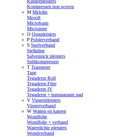
Kinderpleisters
Kompressen non woven
M
Melolin
Mesoft
Microfoam
Micropore
O
Oogpleisters
P
Polsterverband
S
Snelverband
Stellaline
Salvequick pleisters
Splitkompressen
T
Transpore
Tape
Tegaderm Roll
Tegaderm Film
Tegaderm IV
Tegaderm + transparante pad
V
Vingerpleisters
Vingerverband
W
Watten en katoen
Wondfolie
Wondfolie + verband
Waterdichte pleisters
Wondverband