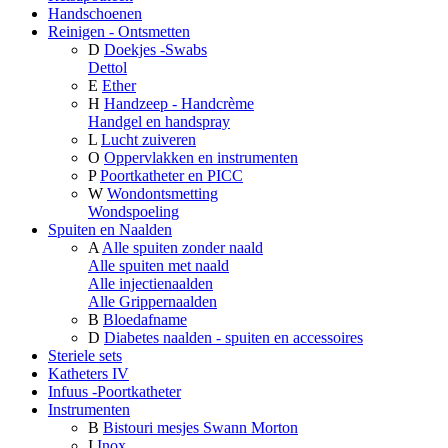
Handschoenen
Reinigen - Ontsmetten
D
Doekjes -Swabs
Dettol
E
Ether
H
Handzeep - Handcrème
Handgel en handspray
L
Lucht zuiveren
O
Oppervlakken en instrumenten
P
Poortkatheter en PICC
W
Wondontsmetting
Wondspoeling
Spuiten en Naalden
A
Alle spuiten zonder naald
Alle spuiten met naald
Alle injectienaalden
Alle Grippernaalden
B
Bloedafname
D
Diabetes naalden - spuiten en accessoires
Steriele sets
Katheters IV
Infuus -Poortkatheter
Instrumenten
B
Bistouri mesjes Swann Morton
I
Inox