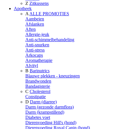
Z
Zitkussens
Apotheek
A
ALLE PROMOTIES
Aambeien
Afslanken
Aften
Allergie-jeuk
Anti-schimmelbehandeling
Anti-snurken
Anti-stress
Arkocaps
Aromatherapie
Alvityl
B
Barinutrics
Blauwe plekken - kneuzingen
Brandwonden
Bandagisterie
C
Cholesterol
Constipatie
D
Darm (diarree)
Darm (gezonde darmflora)
Darm (krampstillend)
Diabetes voet
Dierenvoeding Hill's (hond)
Dierenvoeding Royal Canin (hond)