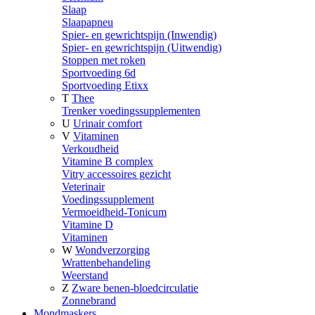
Slaap
Slaapapneu
Spier- en gewrichtspijn (Inwendig)
Spier- en gewrichtspijn (Uitwendig)
Stoppen met roken
Sportvoeding 6d
Sportvoeding Etixx
T
Thee
Trenker voedingssupplementen
U
Urinair comfort
V
Vitaminen
Verkoudheid
Vitamine B complex
Vitry accessoires gezicht
Veterinair
Voedingssupplement
Vermoeidheid-Tonicum
Vitamine D
Vitaminen
W
Wondverzorging
Wrattenbehandeling
Weerstand
Z
Zware benen-bloedcirculatie
Zonnebrand
Mondmaskers