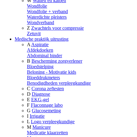
W
Watten en katoen
Wondfolie
Wondfolie + verband
Waterdichte pleisters
Wondverband
Z
Zwachtels voor compressie
Zetuvit
Medische praktijk uitrusting
A
Aspiratie
Afdekdoeken
Abdominal binder
B
Bescherming zorgverlener
Bloedstelping
Beloning - Motivatie kids
Bloeddrukmeters
Benodigdheden verpleegkundige
C
Corona zeftesten
D
Diagnose
E
EKG-gel
F
Flaconnage labo
G
Glucosemeting
I
Irrigatie
L
Logo verpleegkundige
M
Manicure
Medicatie klaarzetten