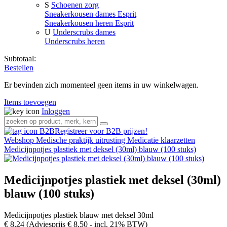
S
Schoenen zorg
Sneakerkousen dames Esprit
Sneakerkousen heren Esprit
U
Underscrubs dames
Underscrubs heren
Subtotaal:
Bestellen
Er bevinden zich momenteel geen items in uw winkelwagen.
Items toevoegen
Inloggen
Registreer voor B2B prijzen!
Webshop
Medische praktijk uitrusting
Medicatie klaarzetten
Medicijnpotjes plastiek met deksel (30ml) blauw (100 stuks)
Medicijnpotjes plastiek met deksel (30ml)
blauw (100 stuks)
Medicijnpotjes plastiek blauw met deksel 30ml
€ 8,24
(Adviesprijs € 8,50
- incl. 21% BTW)