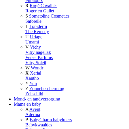
Puratopix
R
Rogé Cavaillès
Roger en Gallet
S
Somatoline Cosmetics
Saforelle
T
Topiderm
The Remedy
U
Uriage
Umami
V
Vichy
Vitry nagellak
Verset Parfums
Vitry Soleil
W
Wondr
X
Xerial
Xantho
Y
Yun
Z
Zonnebescherming
Zeitschild
Mond- en tandverzorging
Mama en baby
A
Avent
Aderma
B
BabyCharm babyluiers
Babykwaaltjes