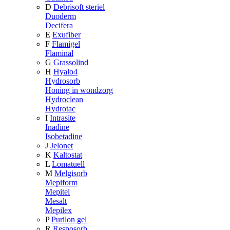
D
Debrisoft steriel
Duoderm
Decifera
E
Exufiber
F
Flamigel
Flaminal
G
Grassolind
H
Hyalo4
Hydrosorb
Honing in wondzorg
Hydroclean
Hydrotac
I
Intrasite
Inadine
Isobetadine
J
Jelonet
K
Kaltostat
L
Lomatuell
M
Melgisorb
Mepiform
Mepitel
Mesalt
Mepilex
P
Purilon gel
R
Resposorb