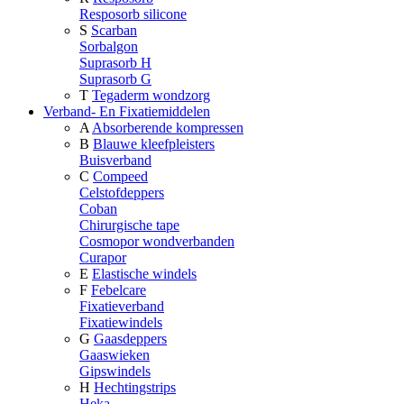
Resposorb silicone
S
Scarban
Sorbalgon
Suprasorb H
Suprasorb G
T
Tegaderm wondzorg
Verband- En Fixatiemiddelen
A
Absorberende kompressen
B
Blauwe kleefpleisters
Buisverband
C
Compeed
Celstofdeppers
Coban
Chirurgische tape
Cosmopor wondverbanden
Curapor
E
Elastische windels
F
Febelcare
Fixatieverband
Fixatiewindels
G
Gaasdeppers
Gaaswieken
Gipswindels
H
Hechtingstrips
Heka