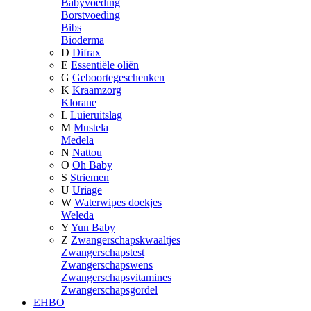
Babyvoeding
Borstvoeding
Bibs
Bioderma
D
Difrax
E
Essentiële oliën
G
Geboortegeschenken
K
Kraamzorg
Klorane
L
Luieruitslag
M
Mustela
Medela
N
Nattou
O
Oh Baby
S
Striemen
U
Uriage
W
Waterwipes doekjes
Weleda
Y
Yun Baby
Z
Zwangerschapskwaaltjes
Zwangerschapstest
Zwangerschapswens
Zwangerschapsvitamines
Zwangerschapsgordel
EHBO