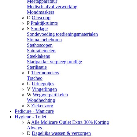
Meetapparatuur
Medisch afval verwerking
Mondmaskers
O
Otoscoop
P
Praktijkruimte
S
Sondage
Sondevoeding toedieningsmaterialen
Stoma toebehoren
Stethoscopen
Saturatiemeters
Steeklakens
Startpakket verpleegkundige
Sterilisatie
T
Thermometers
Tracheo
U
Urinepotjes
V
Vingerlingen
W
Wegwerpartikelen
Wondhechting
Z
Ziekenzorg
Pedicure - Manicure
Hygiene - Toilet
A
Alle Molicare Outlet Extra 30% Korting
Always
D
Dagelijks wassen & verzorgen