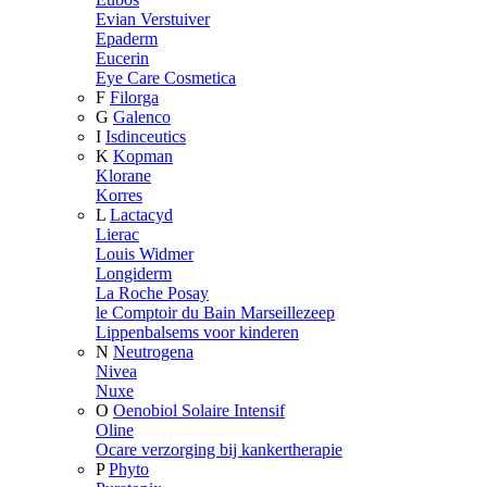
Evian Verstuiver
Epaderm
Eucerin
Eye Care Cosmetica
F
Filorga
G
Galenco
I
Isdinceutics
K
Kopman
Klorane
Korres
L
Lactacyd
Lierac
Louis Widmer
Longiderm
La Roche Posay
le Comptoir du Bain Marseillezeep
Lippenbalsems voor kinderen
N
Neutrogena
Nivea
Nuxe
O
Oenobiol Solaire Intensif
Oline
Ocare verzorging bij kankertherapie
P
Phyto