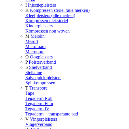
I
Injectiepleisters
K
Kompressen steriel (alle merken)
Kleefpleisters (alle merken)
Kompressen niet-steriel
Kinderpleisters
Kompressen non woven
M
Melolin
Mesoft
Microfoam
Micropore
O
Oogpleisters
P
Polsterverband
S
Snelverband
Stellaline
Salvequick pleisters
Splitkompressen
T
Transpore
Tape
Tegaderm Roll
Tegaderm Film
Tegaderm IV
Tegaderm + transparante pad
V
Vingerpleisters
Vingerverband