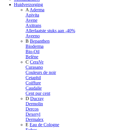
Huidverzorging
A
Aderma
Apivita
Avene
Axitrans
Allerlaatste stuks aan -40%
Aveeno
B
Bepanthen
Bioderma
Bio-Oil
Belène
C
CeraVe
Curasano
Couleurs de noir
Cetaphil
Coiffure
Caudalie
Cent pur cent
D
Ducray
Dermolin
Dercos
Dexeryl
Dermalex
E
Eau de Cologne
Eubos