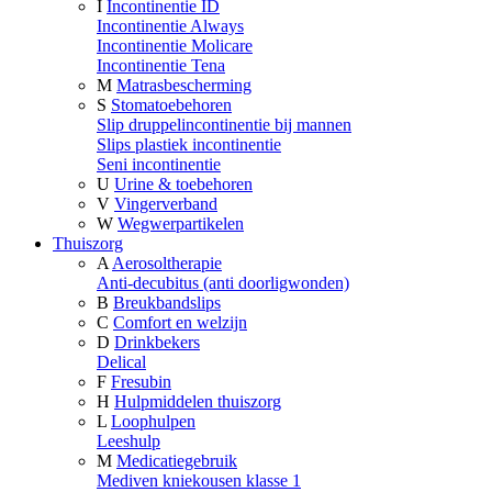
I
Incontinentie ID
Incontinentie Always
Incontinentie Molicare
Incontinentie Tena
M
Matrasbescherming
S
Stomatoebehoren
Slip druppelincontinentie bij mannen
Slips plastiek incontinentie
Seni incontinentie
U
Urine & toebehoren
V
Vingerverband
W
Wegwerpartikelen
Thuiszorg
A
Aerosoltherapie
Anti-decubitus (anti doorligwonden)
B
Breukbandslips
C
Comfort en welzijn
D
Drinkbekers
Delical
F
Fresubin
H
Hulpmiddelen thuiszorg
L
Loophulpen
Leeshulp
M
Medicatiegebruik
Mediven kniekousen klasse 1