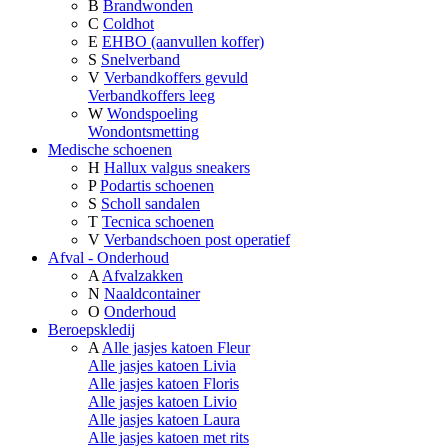
B
Brandwonden
C
Coldhot
E
EHBO (aanvullen koffer)
S
Snelverband
V
Verbandkoffers gevuld
Verbandkoffers leeg
W
Wondspoeling
Wondontsmetting
Medische schoenen
H
Hallux valgus sneakers
P
Podartis schoenen
S
Scholl sandalen
T
Tecnica schoenen
V
Verbandschoen post operatief
Afval - Onderhoud
A
Afvalzakken
N
Naaldcontainer
O
Onderhoud
Beroepskledij
A
Alle jasjes katoen Fleur
Alle jasjes katoen Livia
Alle jasjes katoen Floris
Alle jasjes katoen Livio
Alle jasjes katoen Laura
Alle jasjes katoen met rits