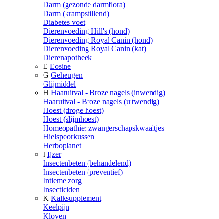
Darm (gezonde darmflora)
Darm (krampstillend)
Diabetes voet
Dierenvoeding Hill's (hond)
Dierenvoeding Royal Canin (hond)
Dierenvoeding Royal Canin (kat)
Dierenapotheek
E
Eosine
G
Geheugen
Glijmiddel
H
Haaruitval - Broze nagels (inwendig)
Haaruitval - Broze nagels (uitwendig)
Hoest (droge hoest)
Hoest (slijmhoest)
Homeopathie: zwangerschapskwaaltjes
Hielspoorkussen
Herboplanet
I
Ijzer
Insectenbeten (behandelend)
Insectenbeten (preventief)
Intieme zorg
Insecticiden
K
Kalksupplement
Keelpijn
Kloven