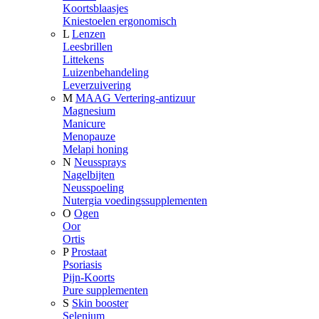
Koortsblaasjes
Kniestoelen ergonomisch
L
Lenzen
Leesbrillen
Littekens
Luizenbehandeling
Leverzuivering
M
MAAG Vertering-antizuur
Magnesium
Manicure
Menopauze
Melapi honing
N
Neussprays
Nagelbijten
Neusspoeling
Nutergia voedingssupplementen
O
Ogen
Oor
Ortis
P
Prostaat
Psoriasis
Pijn-Koorts
Pure supplementen
S
Skin booster
Selenium