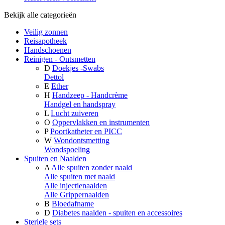
Bekijk alle categorieën
Veilig zonnen
Reisapotheek
Handschoenen
Reinigen - Ontsmetten
D
Doekjes -Swabs
Dettol
E
Ether
H
Handzeep - Handcrème
Handgel en handspray
L
Lucht zuiveren
O
Oppervlakken en instrumenten
P
Poortkatheter en PICC
W
Wondontsmetting
Wondspoeling
Spuiten en Naalden
A
Alle spuiten zonder naald
Alle spuiten met naald
Alle injectienaalden
Alle Grippernaalden
B
Bloedafname
D
Diabetes naalden - spuiten en accessoires
Steriele sets