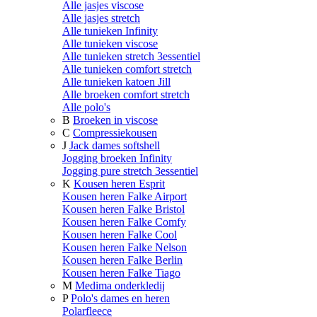
Alle jasjes viscose
Alle jasjes stretch
Alle tunieken Infinity
Alle tunieken viscose
Alle tunieken stretch 3essentiel
Alle tunieken comfort stretch
Alle tunieken katoen Jill
Alle broeken comfort stretch
Alle polo's
B
Broeken in viscose
C
Compressiekousen
J
Jack dames softshell
Jogging broeken Infinity
Jogging pure stretch 3essentiel
K
Kousen heren Esprit
Kousen heren Falke Airport
Kousen heren Falke Bristol
Kousen heren Falke Comfy
Kousen heren Falke Cool
Kousen heren Falke Nelson
Kousen heren Falke Berlin
Kousen heren Falke Tiago
M
Medima onderkledij
P
Polo's dames en heren
Polarfleece