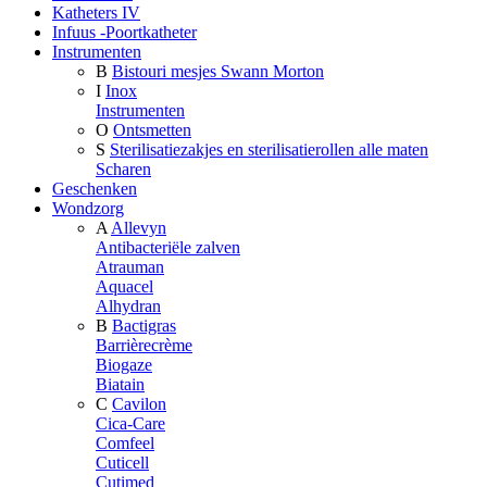
Katheters IV
Infuus -Poortkatheter
Instrumenten
B
Bistouri mesjes Swann Morton
I
Inox
Instrumenten
O
Ontsmetten
S
Sterilisatiezakjes en sterilisatierollen alle maten
Scharen
Geschenken
Wondzorg
A
Allevyn
Antibacteriële zalven
Atrauman
Aquacel
Alhydran
B
Bactigras
Barrièrecrème
Biogaze
Biatain
C
Cavilon
Cica-Care
Comfeel
Cuticell
Cutimed