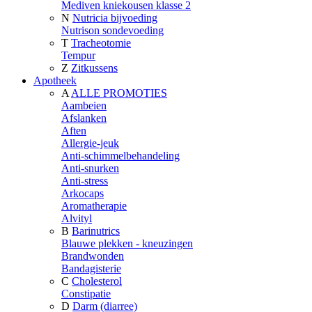
Mediven kniekousen klasse 2
N
Nutricia bijvoeding
Nutrison sondevoeding
T
Tracheotomie
Tempur
Z
Zitkussens
Apotheek
A
ALLE PROMOTIES
Aambeien
Afslanken
Aften
Allergie-jeuk
Anti-schimmelbehandeling
Anti-snurken
Anti-stress
Arkocaps
Aromatherapie
Alvityl
B
Barinutrics
Blauwe plekken - kneuzingen
Brandwonden
Bandagisterie
C
Cholesterol
Constipatie
D
Darm (diarree)