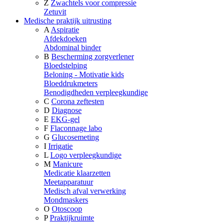
Z
Zwachtels voor compressie
Zetuvit
Medische praktijk uitrusting
A
Aspiratie
Afdekdoeken
Abdominal binder
B
Bescherming zorgverlener
Bloedstelping
Beloning - Motivatie kids
Bloeddrukmeters
Benodigdheden verpleegkundige
C
Corona zeftesten
D
Diagnose
E
EKG-gel
F
Flaconnage labo
G
Glucosemeting
I
Irrigatie
L
Logo verpleegkundige
M
Manicure
Medicatie klaarzetten
Meetapparatuur
Medisch afval verwerking
Mondmaskers
O
Otoscoop
P
Praktijkruimte