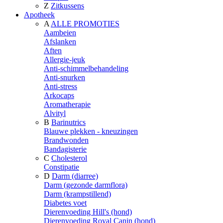
Z
Zitkussens
Apotheek
A
ALLE PROMOTIES
Aambeien
Afslanken
Aften
Allergie-jeuk
Anti-schimmelbehandeling
Anti-snurken
Anti-stress
Arkocaps
Aromatherapie
Alvityl
B
Barinutrics
Blauwe plekken - kneuzingen
Brandwonden
Bandagisterie
C
Cholesterol
Constipatie
D
Darm (diarree)
Darm (gezonde darmflora)
Darm (krampstillend)
Diabetes voet
Dierenvoeding Hill's (hond)
Dierenvoeding Royal Canin (hond)