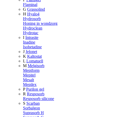
Flaminal
G
Grassolind
H
Hyalo4
Hydrosorb
Honing in wondzorg
Hydroclean
Hydrotac
I
Intrasite
Inadine
Isobetadine
J
Jelonet
K
Kaltostat
L
Lomatuell
M
Melgisorb
Mepiform
Mepitel
Mesalt
Mepilex
P
Purilon gel
R
Resposorb
Resposorb silicone
S
Scarban
Sorbalgon
Suprasorb H