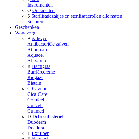
Instrumenten
O
Ontsmetten
S
Sterilisatiezakjes en sterilisatierollen alle maten
Scharen
Geschenken
Wondzorg
A
Allevyn
Antibacteriële zalven
Atrauman
Aquacel
Alhydran
B
Bactigras
Barrièrecrème
Biogaze
Biatain
C
Cavilon
Cica-Care
Comfeel
Cuticell
Cutimed
D
Debrisoft steriel
Duoderm
Decifera
E
Exufiber
F
Flamigel