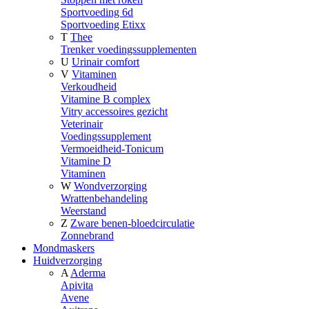
Sportvoeding 6d
Sportvoeding Etixx
T
Thee
Trenker voedingssupplementen
U
Urinair comfort
V
Vitaminen
Verkoudheid
Vitamine B complex
Vitry accessoires gezicht
Veterinair
Voedingssupplement
Vermoeidheid-Tonicum
Vitamine D
Vitaminen
W
Wondverzorging
Wrattenbehandeling
Weerstand
Z
Zware benen-bloedcirculatie
Zonnebrand
Mondmaskers
Huidverzorging
A
Aderma
Apivita
Avene