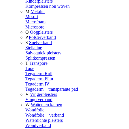
Kinderpleisters
Kompressen non woven
M
Melolin
Mesoft
Microfoam
Micropore
O
Oogpleisters
P
Polsterverband
S
Snelverband
Stellaline
Salvequick pleisters
Splitkompressen
T
Transpore
Tape
Tegaderm Roll
Tegaderm Film
Tegaderm IV
Tegaderm + transparante pad
V
Vingerpleisters
Vingerverband
W
Watten en katoen
Wondfolie
Wondfolie + verband
Waterdichte pleisters
Wondverband