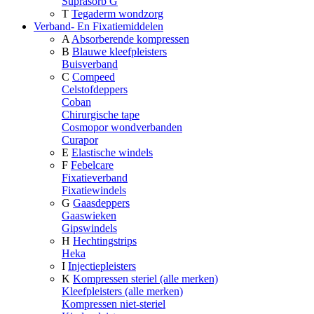
Suprasorb G
T
Tegaderm wondzorg
Verband- En Fixatiemiddelen
A
Absorberende kompressen
B
Blauwe kleefpleisters
Buisverband
C
Compeed
Celstofdeppers
Coban
Chirurgische tape
Cosmopor wondverbanden
Curapor
E
Elastische windels
F
Febelcare
Fixatieverband
Fixatiewindels
G
Gaasdeppers
Gaaswieken
Gipswindels
H
Hechtingstrips
Heka
I
Injectiepleisters
K
Kompressen steriel (alle merken)
Kleefpleisters (alle merken)
Kompressen niet-steriel