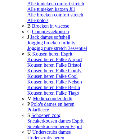
Alle tunieken comfort stretch
Alle tunieken katoen Jill
Alle broeken comfort stretch
Alle polo's
B
Broeken in viscose
C
Compressiekousen
J
Jack dames softshell
Jogging broeken Infinity
Jogging pure stretch 3essentiel
K
Kousen heren Esprit
Kousen heren Falke Airport
Kousen heren Falke Bristol
Kousen heren Falke Comfy
Kousen heren Falke Cool
Kousen heren Falke Nelson
Kousen heren Falke Berlin
Kousen heren Falke Tiago
M
Medima onderkledij
P
Polo's dames en heren
Polarfleece
S
Schoenen zorg
Sneakerkousen dames Esprit
Sneakerkousen heren Esprit
U
Underscrubs dames
Underscrubs heren