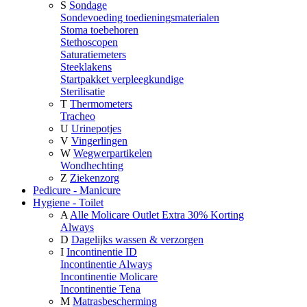
S
Sondage
Sondevoeding toedieningsmaterialen
Stoma toebehoren
Stethoscopen
Saturatiemeters
Steeklakens
Startpakket verpleegkundige
Sterilisatie
T
Thermometers
Tracheo
U
Urinepotjes
V
Vingerlingen
W
Wegwerpartikelen
Wondhechting
Z
Ziekenzorg
Pedicure - Manicure
Hygiene - Toilet
A
Alle Molicare Outlet Extra 30% Korting
Always
D
Dagelijks wassen & verzorgen
I
Incontinentie ID
Incontinentie Always
Incontinentie Molicare
Incontinentie Tena
M
Matrasbescherming