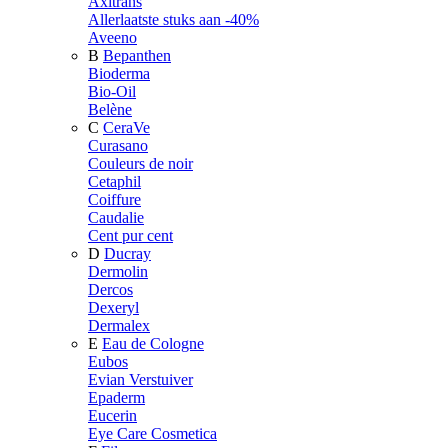
Axitrans
Allerlaatste stuks aan -40%
Aveeno
B
Bepanthen
Bioderma
Bio-Oil
Belène
C
CeraVe
Curasano
Couleurs de noir
Cetaphil
Coiffure
Caudalie
Cent pur cent
D
Ducray
Dermolin
Dercos
Dexeryl
Dermalex
E
Eau de Cologne
Eubos
Evian Verstuiver
Epaderm
Eucerin
Eye Care Cosmetica