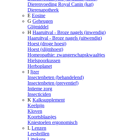
Dierenvoeding Royal Canin (kat)
Dierenapotheek
E
Eosine
G
Geheugen
Glijmiddel
H
Haaruitval - Broze nagels (inwendig)
Haaruitval - Broze nagels (uitwendig)
Hoest (droge hoest)
Hoest (slijmhoest)
Homeopathie: zwangerschapskwaaltjes
Hielspoorkussen
Herboplanet
I
Ijzer
Insectenbeten (behandelend)
Insectenbeten (preventief)
Intieme zorg
Insecticiden
K
Kalksupplement
Keelpijn
Kloven
Koortsblaasjes
Kniestoelen ergonomisch
L
Lenzen
Leesbrillen
Littekens