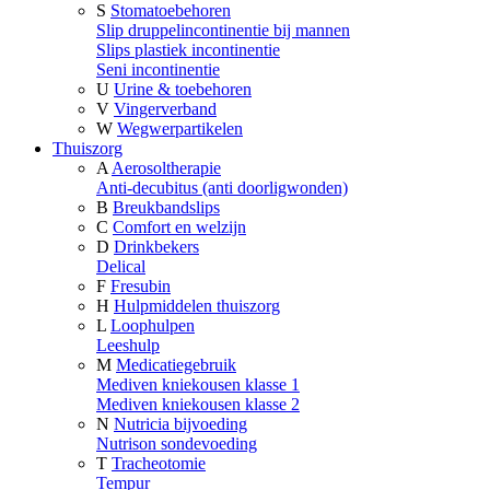
S
Stomatoebehoren
Slip druppelincontinentie bij mannen
Slips plastiek incontinentie
Seni incontinentie
U
Urine & toebehoren
V
Vingerverband
W
Wegwerpartikelen
Thuiszorg
A
Aerosoltherapie
Anti-decubitus (anti doorligwonden)
B
Breukbandslips
C
Comfort en welzijn
D
Drinkbekers
Delical
F
Fresubin
H
Hulpmiddelen thuiszorg
L
Loophulpen
Leeshulp
M
Medicatiegebruik
Mediven kniekousen klasse 1
Mediven kniekousen klasse 2
N
Nutricia bijvoeding
Nutrison sondevoeding
T
Tracheotomie
Tempur