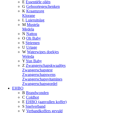
E
Essentiële oliën
G
Geboortegeschenken
K
Kraamzorg
Klorane
L
Luieruitslag
M
Mustela
Medela
N
Nattou
O
Oh Baby
S
Striemen
U
Uriage
W
Waterwipes doekjes
Weleda
Y
Yun Baby
Z
Zwangerschapskwaaltjes
Zwangerschapstest
Zwangerschapswens
Zwangerschapsvitamines
Zwangerschapsgordel
EHBO
B
Brandwonden
C
Coldhot
E
EHBO (aanvullen koffer)
S
Snelverband
V
Verbandkoffers gevuld