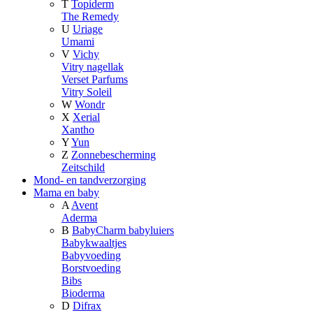
T
Topiderm
The Remedy
U
Uriage
Umami
V
Vichy
Vitry nagellak
Verset Parfums
Vitry Soleil
W
Wondr
X
Xerial
Xantho
Y
Yun
Z
Zonnebescherming
Zeitschild
Mond- en tandverzorging
Mama en baby
A
Avent
Aderma
B
BabyCharm babyluiers
Babykwaaltjes
Babyvoeding
Borstvoeding
Bibs
Bioderma
D
Difrax