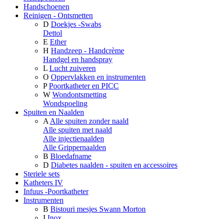
Handschoenen
Reinigen - Ontsmetten
D
Doekjes -Swabs
Dettol
E
Ether
H
Handzeep - Handcrème
Handgel en handspray
L
Lucht zuiveren
O
Oppervlakken en instrumenten
P
Poortkatheter en PICC
W
Wondontsmetting
Wondspoeling
Spuiten en Naalden
A
Alle spuiten zonder naald
Alle spuiten met naald
Alle injectienaalden
Alle Grippernaalden
B
Bloedafname
D
Diabetes naalden - spuiten en accessoires
Steriele sets
Katheters IV
Infuus -Poortkatheter
Instrumenten
B
Bistouri mesjes Swann Morton
I
Inox