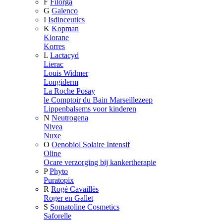
F
Filorga
G
Galenco
I
Isdinceutics
K
Kopman
Klorane
Korres
L
Lactacyd
Lierac
Louis Widmer
Longiderm
La Roche Posay
le Comptoir du Bain Marseillezeep
Lippenbalsems voor kinderen
N
Neutrogena
Nivea
Nuxe
O
Oenobiol Solaire Intensif
Oline
Ocare verzorging bij kankertherapie
P
Phyto
Puratopix
R
Rogé Cavaillès
Roger en Gallet
S
Somatoline Cosmetics
Saforelle