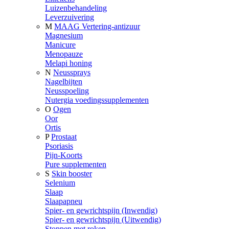
Luizenbehandeling
Leverzuivering
M
MAAG Vertering-antizuur
Magnesium
Manicure
Menopauze
Melapi honing
N
Neussprays
Nagelbijten
Neusspoeling
Nutergia voedingssupplementen
O
Ogen
Oor
Ortis
P
Prostaat
Psoriasis
Pijn-Koorts
Pure supplementen
S
Skin booster
Selenium
Slaap
Slaapapneu
Spier- en gewrichtspijn (Inwendig)
Spier- en gewrichtspijn (Uitwendig)
Stoppen met roken