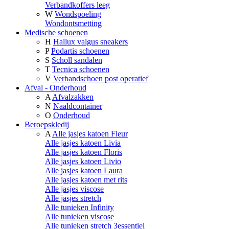
Verbandkoffers leeg
W
Wondspoeling
Wondontsmetting
Medische schoenen
H
Hallux valgus sneakers
P
Podartis schoenen
S
Scholl sandalen
T
Tecnica schoenen
V
Verbandschoen post operatief
Afval - Onderhoud
A
Afvalzakken
N
Naaldcontainer
O
Onderhoud
Beroepskledij
A
Alle jasjes katoen Fleur
Alle jasjes katoen Livia
Alle jasjes katoen Floris
Alle jasjes katoen Livio
Alle jasjes katoen Laura
Alle jasjes katoen met rits
Alle jasjes viscose
Alle jasjes stretch
Alle tunieken Infinity
Alle tunieken viscose
Alle tunieken stretch 3essentiel