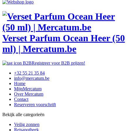
Verset Parfum Ocean Heer (50
ml) | Mercatum.be
Registreer voor B2B prijzen!
+32 55 21 35 84
info@mercatum.be
Home
MijnMercatum
Over Mercatum
Contact
Reserveren voorschrift
Bekijk alle categorieën
Veilig zonnen
Reisapotheek