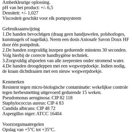
Amberkleurige oplossing.
pH van het product: +/- 6,5
Densiteit: +/- 1,027
Viscositeit geschikt voor elk pompsysteem
Gebruiksaanwijzing
1.De handen bevochtigen (draag geen handjuwelen, polshorloges,
kunstnagels of nagellak). Neem een dosis Aniosafe Savon Doux HF
door één pompdruk.
2.De handen zorgvuldig inzepen gedurende minstens 30 seconden.
Volg hierbij de correcte handhygiëne techniek.
3.Zorgvuldig afspoelen van alle zeepresten onder stromend water.
4.De handen droogdeppen met een wegwerpdoekje. Indien nodig,
de kraan dichtdraaien met een nieuw wegwerpdoekje.
Kenmerken
Resistent tegen micro-biologische contaminatie: wekelijkse controle
tegen herbesmetting uitgevoerd gedurende 15 weken.
Pseudomonas aeruginosa: CIP 82 118
Staphylococcus aureus: CIP 4 83
Candida albicans: CIP 48 72
Aspergillus niger: ATCC 16404
Voorzorgsmaatregelen
Opslag van +5°C tot +35°C.