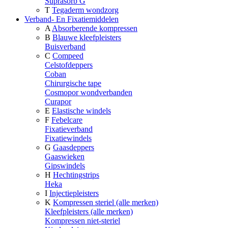
Suprasorb G
T
Tegaderm wondzorg
Verband- En Fixatiemiddelen
A
Absorberende kompressen
B
Blauwe kleefpleisters
Buisverband
C
Compeed
Celstofdeppers
Coban
Chirurgische tape
Cosmopor wondverbanden
Curapor
E
Elastische windels
F
Febelcare
Fixatieverband
Fixatiewindels
G
Gaasdeppers
Gaaswieken
Gipswindels
H
Hechtingstrips
Heka
I
Injectiepleisters
K
Kompressen steriel (alle merken)
Kleefpleisters (alle merken)
Kompressen niet-steriel