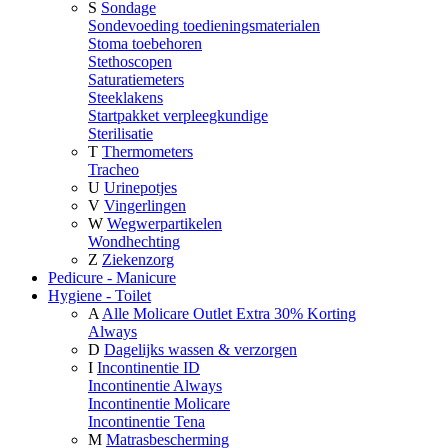
S
Sondage
Sondevoeding toedieningsmaterialen
Stoma toebehoren
Stethoscopen
Saturatiemeters
Steeklakens
Startpakket verpleegkundige
Sterilisatie
T
Thermometers
Tracheo
U
Urinepotjes
V
Vingerlingen
W
Wegwerpartikelen
Wondhechting
Z
Ziekenzorg
Pedicure - Manicure
Hygiene - Toilet
A
Alle Molicare Outlet Extra 30% Korting
Always
D
Dagelijks wassen & verzorgen
I
Incontinentie ID
Incontinentie Always
Incontinentie Molicare
Incontinentie Tena
M
Matrasbescherming