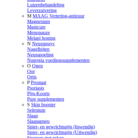
Luizenbehandeling
Leverzuivering
M
MAAG Vertering-antizuur
Magnesium
Manicure
Menopauze
Melapi honing
N
Neussprays
Nagelbijten
Neusspoeling
Nutergia voedingssupplementen
O
Ogen
Oor
Ortis
P
Prostaat
Psoriasis
Pijn-Koorts
Pure supplementen
S
Skin booster
Selenium
Slaap
Slaapapneu
Spier- en gewrichtspijn (Inwendig)
Spier- en gewrichtspijn (Uitwendig)
Stoppen met roken