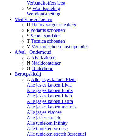
Verbandkoffers leeg
W
Wondspoeling
Wondontsmetting
Medische schoenen
H
Hallux valgus sneakers
P
Podartis schoenen
S
Scholl sandalen
T
Tecnica schoenen
V
Verbandschoen post operatief
Afval - Onderhoud
A
Afvalzakken
N
Naaldcontainer
O
Onderhoud
Beroepskledij
A
Alle jasjes katoen Fleur
Alle jasjes katoen Livia
Alle jasjes katoen Floris
Alle jasjes katoen Livio
Alle jasjes katoen Laura
Alle jasjes katoen met rits
Alle jasjes viscose
Alle jasjes stretch
Alle tunieken Infinity
Alle tunieken viscose
Alle tunieken stretch 3essentiel