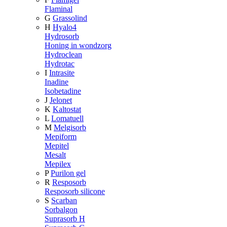
Flaminal
G
Grassolind
H
Hyalo4
Hydrosorb
Honing in wondzorg
Hydroclean
Hydrotac
I
Intrasite
Inadine
Isobetadine
J
Jelonet
K
Kaltostat
L
Lomatuell
M
Melgisorb
Mepiform
Mepitel
Mesalt
Mepilex
P
Purilon gel
R
Resposorb
Resposorb silicone
S
Scarban
Sorbalgon
Suprasorb H