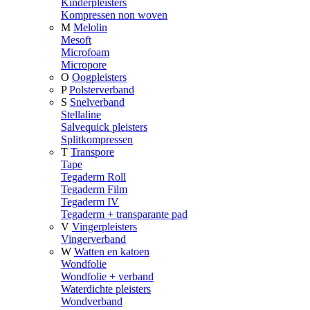
Kinderpleisters
Kompressen non woven
M
Melolin
Mesoft
Microfoam
Micropore
O
Oogpleisters
P
Polsterverband
S
Snelverband
Stellaline
Salvequick pleisters
Splitkompressen
T
Transpore
Tape
Tegaderm Roll
Tegaderm Film
Tegaderm IV
Tegaderm + transparante pad
V
Vingerpleisters
Vingerverband
W
Watten en katoen
Wondfolie
Wondfolie + verband
Waterdichte pleisters
Wondverband