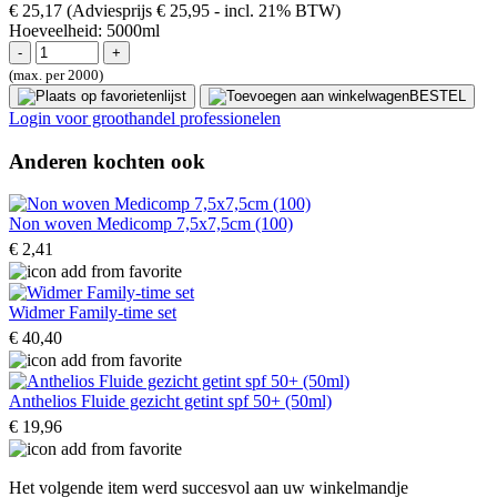
€ 25,17
(Adviesprijs € 25,95
- incl. 21% BTW)
Hoeveelheid:
5000ml
(max. per 2000)
BESTEL
Login voor groothandel professionelen
Anderen kochten ook
Non woven Medicomp 7,5x7,5cm (100)
€ 2,41
Widmer Family-time set
€ 40,40
Anthelios Fluide gezicht getint spf 50+ (50ml)
€ 19,96
Het volgende item werd succesvol aan uw winkelmandje