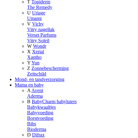
T
Topiderm
The Remedy
U
Uriage
Umami
V
Vichy
Vitry nagellak
Verset Parfums
Vitry Soleil
W
Wondr
X
Xerial
Xantho
Y
Yun
Z
Zonnebescherming
Zeitschild
Mond- en tandverzorging
Mama en baby
A
Avent
Aderma
B
BabyCharm babyluiers
Babykwaaltjes
Babyvoeding
Borstvoeding
Bibs
Bioderma
D
Difrax