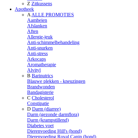
Z
Zitkussens
Apotheek
A
ALLE PROMOTIES
Aambeien
Afslanken
Aften
Allergie-jeuk
Anti-schimmelbehandeling
Anti-snurken
Anti-stress
Arkocaps
Aromatherapie
Alvityl
B
Barinutrics
Blauwe plekken - kneuzingen
Brandwonden
Bandagisterie
C
Cholesterol
Constipatie
D
Darm (diarree)
Darm (gezonde darmflora)
Darm (krampstillend)
Diabetes voet
Dierenvoeding Hill's (hond)
Dierenvoeding Royal Canin (hond)