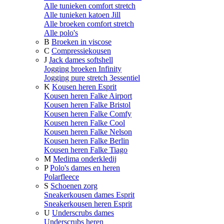
Alle tunieken comfort stretch
Alle tunieken katoen Jill
Alle broeken comfort stretch
Alle polo's
B
Broeken in viscose
C
Compressiekousen
J
Jack dames softshell
Jogging broeken Infinity
Jogging pure stretch 3essentiel
K
Kousen heren Esprit
Kousen heren Falke Airport
Kousen heren Falke Bristol
Kousen heren Falke Comfy
Kousen heren Falke Cool
Kousen heren Falke Nelson
Kousen heren Falke Berlin
Kousen heren Falke Tiago
M
Medima onderkledij
P
Polo's dames en heren
Polarfleece
S
Schoenen zorg
Sneakerkousen dames Esprit
Sneakerkousen heren Esprit
U
Underscrubs dames
Underscrubs heren