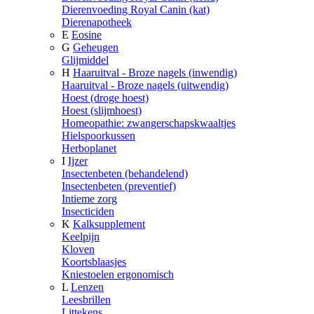
Dierenvoeding Royal Canin (kat)
Dierenapotheek
E
Eosine
G
Geheugen
Glijmiddel
H
Haaruitval - Broze nagels (inwendig)
Haaruitval - Broze nagels (uitwendig)
Hoest (droge hoest)
Hoest (slijmhoest)
Homeopathie: zwangerschapskwaaltjes
Hielspoorkussen
Herboplanet
I
Ijzer
Insectenbeten (behandelend)
Insectenbeten (preventief)
Intieme zorg
Insecticiden
K
Kalksupplement
Keelpijn
Kloven
Koortsblaasjes
Kniestoelen ergonomisch
L
Lenzen
Leesbrillen
Littekens