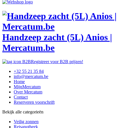
Handzeep zacht (5L) Anios |
Mercatum.be
Registreer voor B2B prijzen!
+32 55 21 35 84
info@mercatum.be
Home
MijnMercatum
Over Mercatum
Contact
Reserveren voorschrift
Bekijk alle categorieën
Veilig zonnen
Reisapotheek