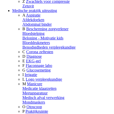
Z
Zwachtels voor compressie
Zetuvit
Medische praktijk uitrusting
A
Aspiratie
Afdekdoeken
Abdominal binder
B
Bescherming zorgverlener
Bloedstelping
Beloning - Motivatie kids
Bloeddrukmeters
Benodigdheden verpleegkundige
C
Corona zeftesten
D
Diagnose
E
EKG-gel
F
Flaconnage labo
G
Glucosemeting
I
Irrigatie
L
Logo verpleegkundige
M
Manicure
Medicatie klaarzetten
Meetapparatuur
Medisch afval verwerking
Mondmaskers
O
Otoscoop
P
Praktijkruimte