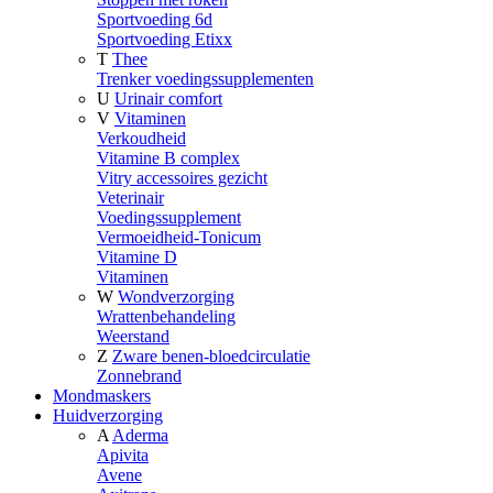
Sportvoeding 6d
Sportvoeding Etixx
T
Thee
Trenker voedingssupplementen
U
Urinair comfort
V
Vitaminen
Verkoudheid
Vitamine B complex
Vitry accessoires gezicht
Veterinair
Voedingssupplement
Vermoeidheid-Tonicum
Vitamine D
Vitaminen
W
Wondverzorging
Wrattenbehandeling
Weerstand
Z
Zware benen-bloedcirculatie
Zonnebrand
Mondmaskers
Huidverzorging
A
Aderma
Apivita
Avene