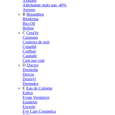
Axitrans
Allerlaatste stuks aan -40%
Aveeno
B
Bepanthen
Bioderma
Bio-Oil
Belène
C
CeraVe
Curasano
Couleurs de noir
Cetaphil
Coiffure
Caudalie
Cent pur cent
D
Ducray
Dermolin
Dercos
Dexeryl
Dermalex
E
Eau de Cologne
Eubos
Evian Verstuiver
Epaderm
Eucerin
Eye Care Cosmetica