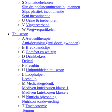
S
Stomatoebehoren
Slip druppelincontinentie bij mannen
Slips plastiek incontinentie
Seni incontinentie
U
Urine & toebehoren
V
Vingerverband
W
Wegwerpartikelen
Thuiszorg
A
Aerosoltherapie
Anti-decubitus (anti doorligwonden)
B
Breukbandslips
C
Comfort en welzijn
D
Drinkbekers
Delical
F
Fresubin
H
Hulpmiddelen thuiszorg
L
Loophulpen
Leeshulp
M
Medicatiegebruik
Mediven kniekousen klasse 1
Mediven kniekousen klasse 2
N
Nutricia bijvoeding
Nutrison sondevoeding
T
Tracheotomie
Tempur