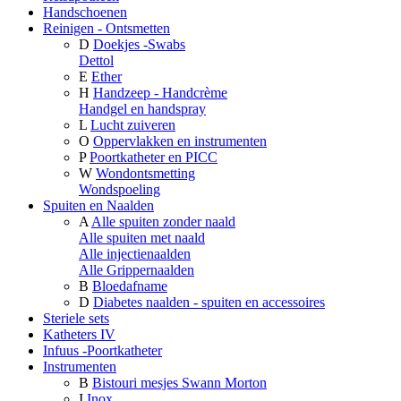
Handschoenen
Reinigen - Ontsmetten
D
Doekjes -Swabs
Dettol
E
Ether
H
Handzeep - Handcrème
Handgel en handspray
L
Lucht zuiveren
O
Oppervlakken en instrumenten
P
Poortkatheter en PICC
W
Wondontsmetting
Wondspoeling
Spuiten en Naalden
A
Alle spuiten zonder naald
Alle spuiten met naald
Alle injectienaalden
Alle Grippernaalden
B
Bloedafname
D
Diabetes naalden - spuiten en accessoires
Steriele sets
Katheters IV
Infuus -Poortkatheter
Instrumenten
B
Bistouri mesjes Swann Morton
I
Inox