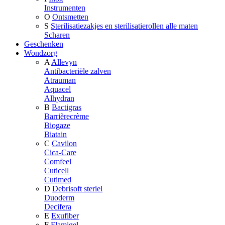
Instrumenten
O
Ontsmetten
S
Sterilisatiezakjes en sterilisatierollen alle maten
Scharen
Geschenken
Wondzorg
A
Allevyn
Antibacteriële zalven
Atrauman
Aquacel
Alhydran
B
Bactigras
Barrièrecrème
Biogaze
Biatain
C
Cavilon
Cica-Care
Comfeel
Cuticell
Cutimed
D
Debrisoft steriel
Duoderm
Decifera
E
Exufiber
F
Flamigel