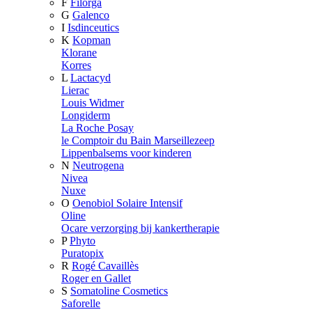
F
Filorga
G
Galenco
I
Isdinceutics
K
Kopman
Klorane
Korres
L
Lactacyd
Lierac
Louis Widmer
Longiderm
La Roche Posay
le Comptoir du Bain Marseillezeep
Lippenbalsems voor kinderen
N
Neutrogena
Nivea
Nuxe
O
Oenobiol Solaire Intensif
Oline
Ocare verzorging bij kankertherapie
P
Phyto
Puratopix
R
Rogé Cavaillès
Roger en Gallet
S
Somatoline Cosmetics
Saforelle