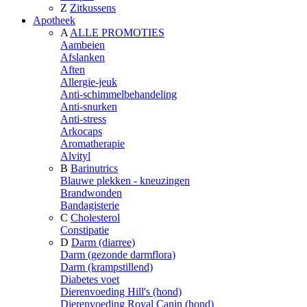
Z
Zitkussens
Apotheek
A
ALLE PROMOTIES
Aambeien
Afslanken
Aften
Allergie-jeuk
Anti-schimmelbehandeling
Anti-snurken
Anti-stress
Arkocaps
Aromatherapie
Alvityl
B
Barinutrics
Blauwe plekken - kneuzingen
Brandwonden
Bandagisterie
C
Cholesterol
Constipatie
D
Darm (diarree)
Darm (gezonde darmflora)
Darm (krampstillend)
Diabetes voet
Dierenvoeding Hill's (hond)
Dierenvoeding Royal Canin (hond)