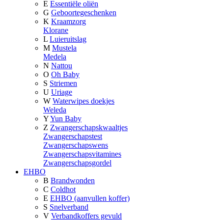
E
Essentiële oliën
G
Geboortegeschenken
K
Kraamzorg
Klorane
L
Luieruitslag
M
Mustela
Medela
N
Nattou
O
Oh Baby
S
Striemen
U
Uriage
W
Waterwipes doekjes
Weleda
Y
Yun Baby
Z
Zwangerschapskwaaltjes
Zwangerschapstest
Zwangerschapswens
Zwangerschapsvitamines
Zwangerschapsgordel
EHBO
B
Brandwonden
C
Coldhot
E
EHBO (aanvullen koffer)
S
Snelverband
V
Verbandkoffers gevuld