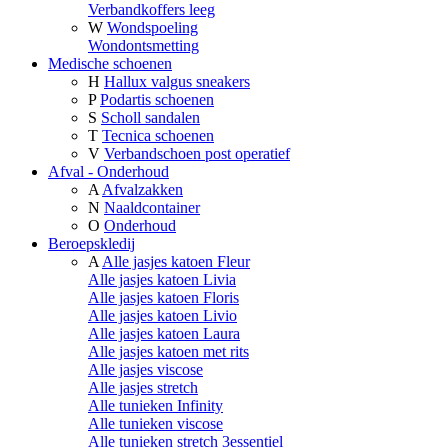
Verbandkoffers leeg
W
Wondspoeling
Wondontsmetting
Medische schoenen
H
Hallux valgus sneakers
P
Podartis schoenen
S
Scholl sandalen
T
Tecnica schoenen
V
Verbandschoen post operatief
Afval - Onderhoud
A
Afvalzakken
N
Naaldcontainer
O
Onderhoud
Beroepskledij
A
Alle jasjes katoen Fleur
Alle jasjes katoen Livia
Alle jasjes katoen Floris
Alle jasjes katoen Livio
Alle jasjes katoen Laura
Alle jasjes katoen met rits
Alle jasjes viscose
Alle jasjes stretch
Alle tunieken Infinity
Alle tunieken viscose
Alle tunieken stretch 3essentiel