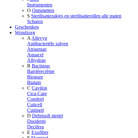
Instrumenten
O
Ontsmetten
S
Sterilisatiezakjes en sterilisatierollen alle maten
Scharen
Geschenken
Wondzorg
A
Allevyn
Antibacteriële zalven
Atrauman
Aquacel
Alhydran
B
Bactigras
Barrièrecrème
Biogaze
Biatain
C
Cavilon
Cica-Care
Comfeel
Cuticell
Cutimed
D
Debrisoft steriel
Duoderm
Decifera
E
Exufiber
F
Flamigel