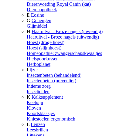
Dierenvoeding Royal Canin (kat)
Dierenapotheek
E
Eosine
G
Geheugen
Glijmiddel
H
Haaruitval - Broze nagels (inwendig)
Haaruitval - Broze nagels (uitwendig)
Hoest (droge hoest)
Hoest (slijmhoest)
Homeopathie: zwangerschapskwaaltjes
Hielspoorkussen
Herboplanet
I
Ijzer
Insectenbeten (behandelend)
Insectenbeten (preventief)
Intieme zorg
Insecticiden
K
Kalksupplement
Keelpijn
Kloven
Koortsblaasjes
Kniestoelen ergonomisch
L
Lenzen
Leesbrillen
Littekens