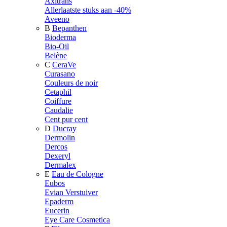
Axitrans
Allerlaatste stuks aan -40%
Aveeno
B
Bepanthen
Bioderma
Bio-Oil
Belène
C
CeraVe
Curasano
Couleurs de noir
Cetaphil
Coiffure
Caudalie
Cent pur cent
D
Ducray
Dermolin
Dercos
Dexeryl
Dermalex
E
Eau de Cologne
Eubos
Evian Verstuiver
Epaderm
Eucerin
Eye Care Cosmetica