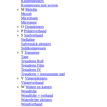
Kinderpleisters
Kompressen non woven
M
Melolin
Mesoft
Microfoam
Micropore
O
Oogpleisters
P
Polsterverband
S
Snelverband
Stellaline
Salvequick pleisters
Splitkompressen
T
Transpore
Tape
Tegaderm Roll
Tegaderm Film
Tegaderm IV
Tegaderm + transparante pad
V
Vingerpleisters
Vingerverband
W
Watten en katoen
Wondfolie
Wondfolie + verband
Waterdichte pleisters
Wondverband