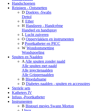
Handschoenen
Reinigen - Ontsmetten
D
Doekjes -Swabs
Dettol
E
Ether
H
Handzeep - Handcrème
Handgel en handspray
L
Lucht zuiveren
O
Oppervlakken en instrumenten
P
Poortkatheter en PICC
W
Wondontsmetting
Wondspoeling
Spuiten en Naalden
A
Alle spuiten zonder naald
Alle spuiten met naald
Alle injectienaalden
Alle Grippernaalden
B
Bloedafname
D
Diabetes naalden - spuiten en accessoires
Steriele sets
Katheters IV
Infuus -Poortkatheter
Instrumenten
B
Bistouri mesjes Swann Morton
I
Inox