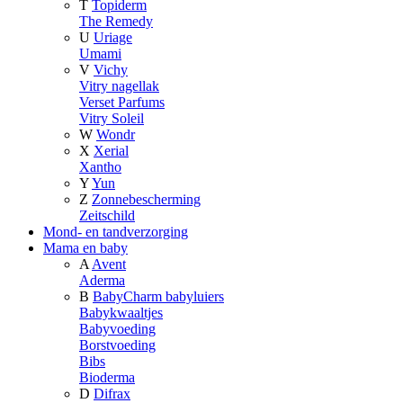
T
Topiderm
The Remedy
U
Uriage
Umami
V
Vichy
Vitry nagellak
Verset Parfums
Vitry Soleil
W
Wondr
X
Xerial
Xantho
Y
Yun
Z
Zonnebescherming
Zeitschild
Mond- en tandverzorging
Mama en baby
A
Avent
Aderma
B
BabyCharm babyluiers
Babykwaaltjes
Babyvoeding
Borstvoeding
Bibs
Bioderma
D
Difrax