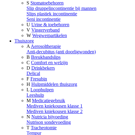
S
Stomatoebehoren
Slip druppelincontinentie bij mannen
Slips plastiek incontinentie
Seni incontinentie
U
Urine & toebehoren
V
Vingerverband
W
Wegwerpartikelen
Thuiszorg
A
Aerosoltherapie
Anti-decubitus (anti doorligwonden)
B
Breukbandslips
C
Comfort en welzijn
D
Drinkbekers
Delical
F
Fresubin
H
Hulpmiddelen thuiszorg
L
Loophulpen
Leeshulp
M
Medicatiegebruik
Mediven kniekousen klasse 1
Mediven kniekousen klasse 2
N
Nutricia bijvoeding
Nutrison sondevoeding
T
Tracheotomie
Tempur