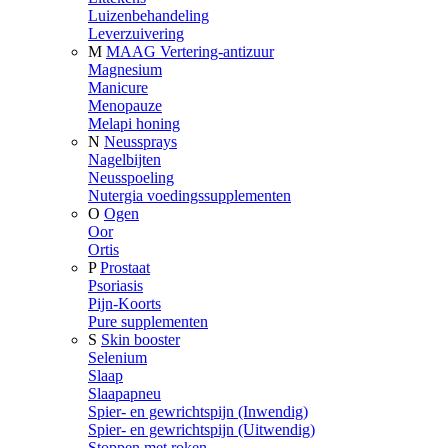
Luizenbehandeling
Leverzuivering
M
MAAG Vertering-antizuur
Magnesium
Manicure
Menopauze
Melapi honing
N
Neussprays
Nagelbijten
Neusspoeling
Nutergia voedingssupplementen
O
Ogen
Oor
Ortis
P
Prostaat
Psoriasis
Pijn-Koorts
Pure supplementen
S
Skin booster
Selenium
Slaap
Slaapapneu
Spier- en gewrichtspijn (Inwendig)
Spier- en gewrichtspijn (Uitwendig)
Stoppen met roken