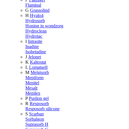
Flaminal
G
Grassolind
H
Hyalo4
Hydrosorb
Honing in wondzorg
Hydroclean
Hydrotac
I
Intrasite
Inadine
Isobetadine
J
Jelonet
K
Kaltostat
L
Lomatuell
M
Melgisorb
Mepiform
Mepitel
Mesalt
Mepilex
P
Purilon gel
R
Resposorb
Resposorb silicone
S
Scarban
Sorbalgon
Suprasorb H