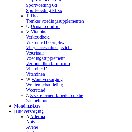
Sportvoeding 6d
Sportvoeding Etixx
T
Thee
Trenker voedingssupplementen
U
Urinair comfort
V
Vitaminen
Verkoudheid
Vitamine B complex
Vitry accessoires gezicht
Veterinair
Voedingssupplement
Vermoeidheid-Tonicum
Vitamine D
Vitaminen
W
Wondverzorging
Wrattenbehandeling
Weerstand
Z
Zware benen-bloedcirculatie
Zonnebrand
Mondmaskers
Huidverzorging
A
Aderma
Apivita
Avene