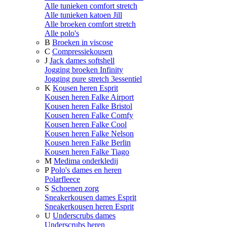
Alle tunieken comfort stretch
Alle tunieken katoen Jill
Alle broeken comfort stretch
Alle polo's
B
Broeken in viscose
C
Compressiekousen
J
Jack dames softshell
Jogging broeken Infinity
Jogging pure stretch 3essentiel
K
Kousen heren Esprit
Kousen heren Falke Airport
Kousen heren Falke Bristol
Kousen heren Falke Comfy
Kousen heren Falke Cool
Kousen heren Falke Nelson
Kousen heren Falke Berlin
Kousen heren Falke Tiago
M
Medima onderkledij
P
Polo's dames en heren
Polarfleece
S
Schoenen zorg
Sneakerkousen dames Esprit
Sneakerkousen heren Esprit
U
Underscrubs dames
Underscrubs heren