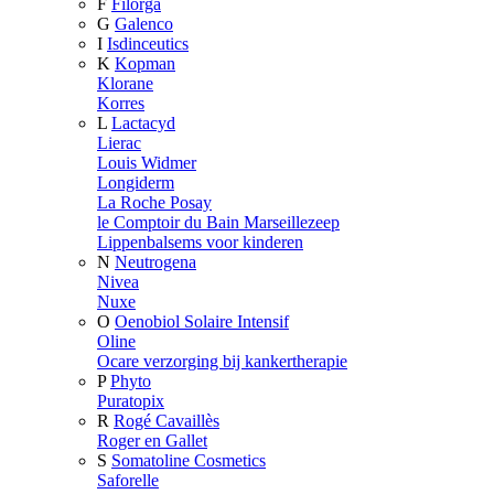
F
Filorga
G
Galenco
I
Isdinceutics
K
Kopman
Klorane
Korres
L
Lactacyd
Lierac
Louis Widmer
Longiderm
La Roche Posay
le Comptoir du Bain Marseillezeep
Lippenbalsems voor kinderen
N
Neutrogena
Nivea
Nuxe
O
Oenobiol Solaire Intensif
Oline
Ocare verzorging bij kankertherapie
P
Phyto
Puratopix
R
Rogé Cavaillès
Roger en Gallet
S
Somatoline Cosmetics
Saforelle