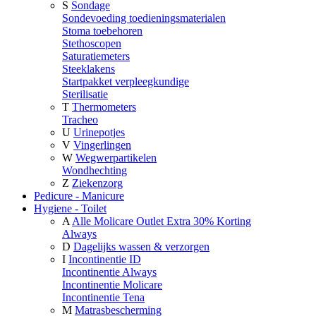
S
Sondage
Sondevoeding toedieningsmaterialen
Stoma toebehoren
Stethoscopen
Saturatiemeters
Steeklakens
Startpakket verpleegkundige
Sterilisatie
T
Thermometers
Tracheo
U
Urinepotjes
V
Vingerlingen
W
Wegwerpartikelen
Wondhechting
Z
Ziekenzorg
Pedicure - Manicure
Hygiene - Toilet
A
Alle Molicare Outlet Extra 30% Korting
Always
D
Dagelijks wassen & verzorgen
I
Incontinentie ID
Incontinentie Always
Incontinentie Molicare
Incontinentie Tena
M
Matrasbescherming