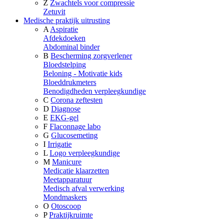
Z
Zwachtels voor compressie
Zetuvit
Medische praktijk uitrusting
A
Aspiratie
Afdekdoeken
Abdominal binder
B
Bescherming zorgverlener
Bloedstelping
Beloning - Motivatie kids
Bloeddrukmeters
Benodigdheden verpleegkundige
C
Corona zeftesten
D
Diagnose
E
EKG-gel
F
Flaconnage labo
G
Glucosemeting
I
Irrigatie
L
Logo verpleegkundige
M
Manicure
Medicatie klaarzetten
Meetapparatuur
Medisch afval verwerking
Mondmaskers
O
Otoscoop
P
Praktijkruimte