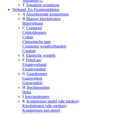
Suprasorb G
T
Tegaderm wondzorg
Verband- En Fixatiemiddelen
A
Absorberende kompressen
B
Blauwe kleefpleisters
Buisverband
C
Compeed
Celstofdeppers
Coban
Chirurgische tape
Cosmopor wondverbanden
Curapor
E
Elastische windels
F
Febelcare
Fixatieverband
Fixatiewindels
G
Gaasdeppers
Gaaswieken
Gipswindels
H
Hechtingstrips
Heka
I
Injectiepleisters
K
Kompressen steriel (alle merken)
Kleefpleisters (alle merken)
Kompressen niet-steriel