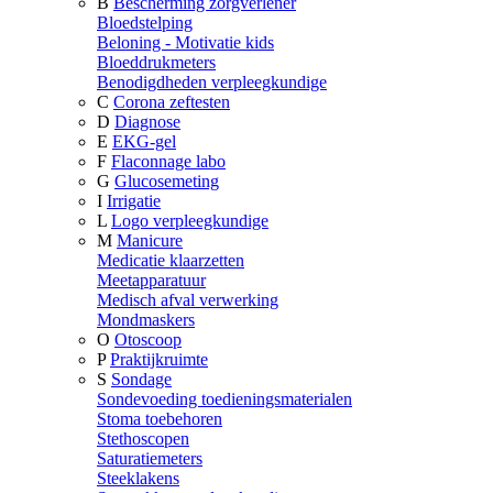
B
Bescherming zorgverlener
Bloedstelping
Beloning - Motivatie kids
Bloeddrukmeters
Benodigdheden verpleegkundige
C
Corona zeftesten
D
Diagnose
E
EKG-gel
F
Flaconnage labo
G
Glucosemeting
I
Irrigatie
L
Logo verpleegkundige
M
Manicure
Medicatie klaarzetten
Meetapparatuur
Medisch afval verwerking
Mondmaskers
O
Otoscoop
P
Praktijkruimte
S
Sondage
Sondevoeding toedieningsmaterialen
Stoma toebehoren
Stethoscopen
Saturatiemeters
Steeklakens