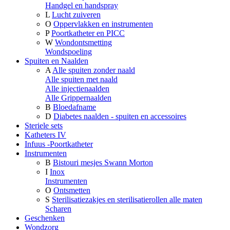
Handgel en handspray
L
Lucht zuiveren
O
Oppervlakken en instrumenten
P
Poortkatheter en PICC
W
Wondontsmetting
Wondspoeling
Spuiten en Naalden
A
Alle spuiten zonder naald
Alle spuiten met naald
Alle injectienaalden
Alle Grippernaalden
B
Bloedafname
D
Diabetes naalden - spuiten en accessoires
Steriele sets
Katheters IV
Infuus -Poortkatheter
Instrumenten
B
Bistouri mesjes Swann Morton
I
Inox
Instrumenten
O
Ontsmetten
S
Sterilisatiezakjes en sterilisatierollen alle maten
Scharen
Geschenken
Wondzorg