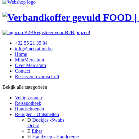
Registreer voor B2B prijzen!
+32 55 21 35 84
info@mercatum.be
Home
MijnMercatum
Over Mercatum
Contact
Reserveren voorschrift
Bekijk alle categorieën
Veilig zonnen
Reisapotheek
Handschoenen
Reinigen - Ontsmetten
D
Doekjes -Swabs
Dettol
E
Ether
H
Handzeep - Handcrème