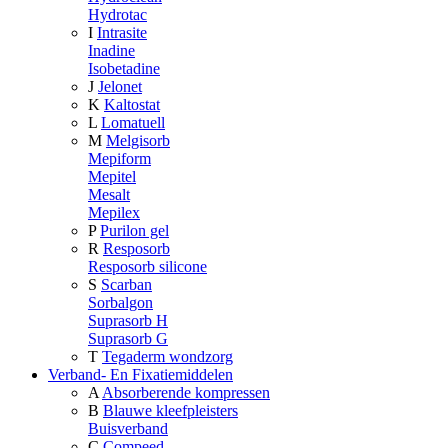
Hydrotac
I
Intrasite
Inadine
Isobetadine
J
Jelonet
K
Kaltostat
L
Lomatuell
M
Melgisorb
Mepiform
Mepitel
Mesalt
Mepilex
P
Purilon gel
R
Resposorb
Resposorb silicone
S
Scarban
Sorbalgon
Suprasorb H
Suprasorb G
T
Tegaderm wondzorg
Verband- En Fixatiemiddelen
A
Absorberende kompressen
B
Blauwe kleefpleisters
Buisverband
C
Compeed