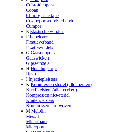
Celstofdeppers
Coban
Chirurgische tape
Cosmopor wondverbanden
Curapor
E
Elastische windels
F
Febelcare
Fixatieverband
Fixatiewindels
G
Gaasdeppers
Gaaswieken
Gipswindels
H
Hechtingstrips
Heka
I
Injectiepleisters
K
Kompressen steriel (alle merken)
Kleefpleisters (alle merken)
Kompressen niet-steriel
Kinderpleisters
Kompressen non woven
M
Melolin
Mesoft
Microfoam
Micropore