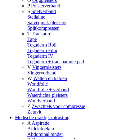
O
Oogpleisters
P
Polsterverband
S
Snelverband
Stellaline
Salvequick pleisters
Splitkompressen
T
Transpore
Tape
Tegaderm Roll
Tegaderm Film
Tegaderm IV
Tegaderm + transparante pad
V
Vingerpleisters
Vingerverband
W
Watten en katoen
Wondfolie
Wondfolie + verband
Waterdichte pleisters
Wondverband
Z
Zwachtels voor compressie
Zetuvit
Medische praktijk uitrusting
A
Aspiratie
Afdekdoeken
Abdominal binder