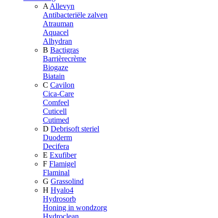
A
Allevyn
Antibacteriële zalven
Atrauman
Aquacel
Alhydran
B
Bactigras
Barrièrecrème
Biogaze
Biatain
C
Cavilon
Cica-Care
Comfeel
Cuticell
Cutimed
D
Debrisoft steriel
Duoderm
Decifera
E
Exufiber
F
Flamigel
Flaminal
G
Grassolind
H
Hyalo4
Hydrosorb
Honing in wondzorg
Hydroclean