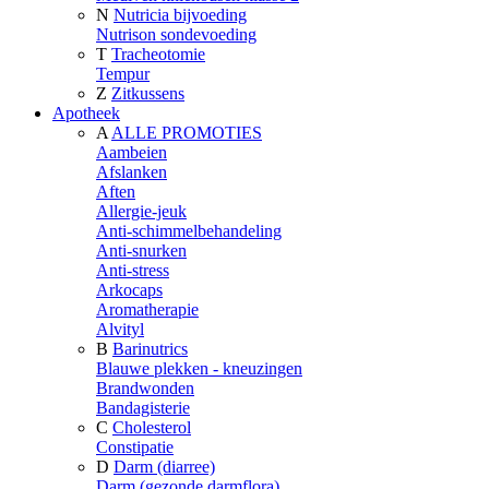
N
Nutricia bijvoeding
Nutrison sondevoeding
T
Tracheotomie
Tempur
Z
Zitkussens
Apotheek
A
ALLE PROMOTIES
Aambeien
Afslanken
Aften
Allergie-jeuk
Anti-schimmelbehandeling
Anti-snurken
Anti-stress
Arkocaps
Aromatherapie
Alvityl
B
Barinutrics
Blauwe plekken - kneuzingen
Brandwonden
Bandagisterie
C
Cholesterol
Constipatie
D
Darm (diarree)
Darm (gezonde darmflora)