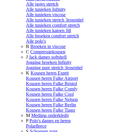
Alle jasjes stretch
Alle tunieken Infinity
Alle tunieken viscose
Alle tunieken stretch 3essentiel
Alle tunieken comfort stretch
Alle tunieken katoen Jill
Alle broeken comfort stretch
Alle polo's
B
Broeken in viscose
C
Compressiekousen
J
Jack dames softshell
Jogging broeken Infinity
Jogging pure stretch 3essentiel
K
Kousen heren Esprit
Kousen heren Falke Airport
Kousen heren Falke Bristol
Kousen heren Falke Comfy
Kousen heren Falke Cool
Kousen heren Falke Nelson
Kousen heren Falke Berlin
Kousen heren Falke Tiago
M
Medima onderkledij
P
Polo's dames en heren
Polarfleece
S
Schoenen zorg