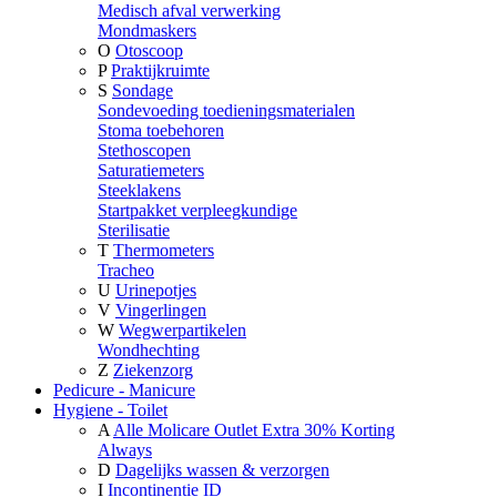
Medisch afval verwerking
Mondmaskers
O
Otoscoop
P
Praktijkruimte
S
Sondage
Sondevoeding toedieningsmaterialen
Stoma toebehoren
Stethoscopen
Saturatiemeters
Steeklakens
Startpakket verpleegkundige
Sterilisatie
T
Thermometers
Tracheo
U
Urinepotjes
V
Vingerlingen
W
Wegwerpartikelen
Wondhechting
Z
Ziekenzorg
Pedicure - Manicure
Hygiene - Toilet
A
Alle Molicare Outlet Extra 30% Korting
Always
D
Dagelijks wassen & verzorgen
I
Incontinentie ID