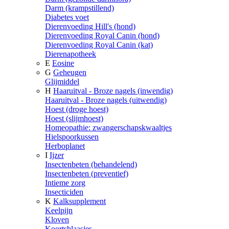
Darm (krampstillend)
Diabetes voet
Dierenvoeding Hill's (hond)
Dierenvoeding Royal Canin (hond)
Dierenvoeding Royal Canin (kat)
Dierenapotheek
E
Eosine
G
Geheugen
Glijmiddel
H
Haaruitval - Broze nagels (inwendig)
Haaruitval - Broze nagels (uitwendig)
Hoest (droge hoest)
Hoest (slijmhoest)
Homeopathie: zwangerschapskwaaltjes
Hielspoorkussen
Herboplanet
I
Ijzer
Insectenbeten (behandelend)
Insectenbeten (preventief)
Intieme zorg
Insecticiden
K
Kalksupplement
Keelpijn
Kloven
Koortsblaasjes