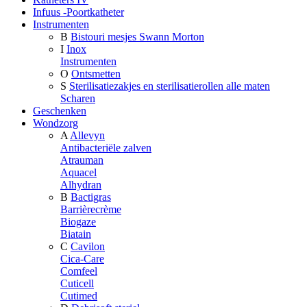
Infuus -Poortkatheter
Instrumenten
B
Bistouri mesjes Swann Morton
I
Inox
Instrumenten
O
Ontsmetten
S
Sterilisatiezakjes en sterilisatierollen alle maten
Scharen
Geschenken
Wondzorg
A
Allevyn
Antibacteriële zalven
Atrauman
Aquacel
Alhydran
B
Bactigras
Barrièrecrème
Biogaze
Biatain
C
Cavilon
Cica-Care
Comfeel
Cuticell
Cutimed