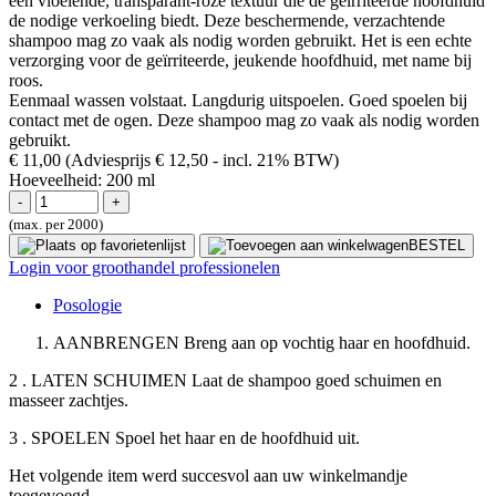
een vloeiende, transparant-roze textuur die de geïrriteerde hoofdhuid
de nodige verkoeling biedt. Deze beschermende, verzachtende
shampoo mag zo vaak als nodig worden gebruikt. Het is een echte
verzorging voor de geïrriteerde, jeukende hoofdhuid, met name bij
roos.
Eenmaal wassen volstaat. Langdurig uitspoelen. Goed spoelen bij
contact met de ogen. Deze shampoo mag zo vaak als nodig worden
gebruikt.
€ 11,00
(Adviesprijs € 12,50
- incl. 21% BTW)
Hoeveelheid:
200 ml
(max. per 2000)
BESTEL
Login voor groothandel professionelen
Posologie
AANBRENGEN Breng aan op vochtig haar en hoofdhuid.
2 . LATEN SCHUIMEN Laat de shampoo goed schuimen en
masseer zachtjes.
3 . SPOELEN Spoel het haar en de hoofdhuid uit.
Het volgende item werd succesvol aan uw winkelmandje
toegevoegd