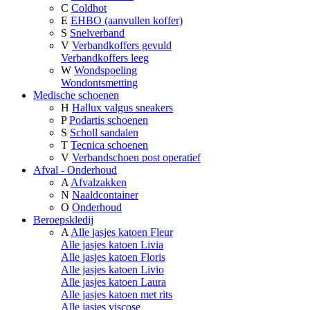
C
Coldhot
E
EHBO (aanvullen koffer)
S
Snelverband
V
Verbandkoffers gevuld
Verbandkoffers leeg
W
Wondspoeling
Wondontsmetting
Medische schoenen
H
Hallux valgus sneakers
P
Podartis schoenen
S
Scholl sandalen
T
Tecnica schoenen
V
Verbandschoen post operatief
Afval - Onderhoud
A
Afvalzakken
N
Naaldcontainer
O
Onderhoud
Beroepskledij
A
Alle jasjes katoen Fleur
Alle jasjes katoen Livia
Alle jasjes katoen Floris
Alle jasjes katoen Livio
Alle jasjes katoen Laura
Alle jasjes katoen met rits
Alle jasjes viscose