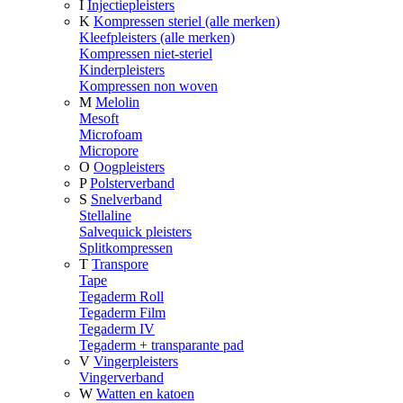
I
Injectiepleisters
K
Kompressen steriel (alle merken)
Kleefpleisters (alle merken)
Kompressen niet-steriel
Kinderpleisters
Kompressen non woven
M
Melolin
Mesoft
Microfoam
Micropore
O
Oogpleisters
P
Polsterverband
S
Snelverband
Stellaline
Salvequick pleisters
Splitkompressen
T
Transpore
Tape
Tegaderm Roll
Tegaderm Film
Tegaderm IV
Tegaderm + transparante pad
V
Vingerpleisters
Vingerverband
W
Watten en katoen