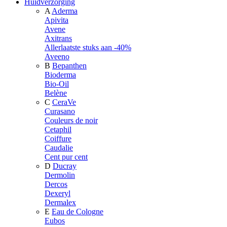
Huidverzorging
A
Aderma
Apivita
Avene
Axitrans
Allerlaatste stuks aan -40%
Aveeno
B
Bepanthen
Bioderma
Bio-Oil
Belène
C
CeraVe
Curasano
Couleurs de noir
Cetaphil
Coiffure
Caudalie
Cent pur cent
D
Ducray
Dermolin
Dercos
Dexeryl
Dermalex
E
Eau de Cologne
Eubos