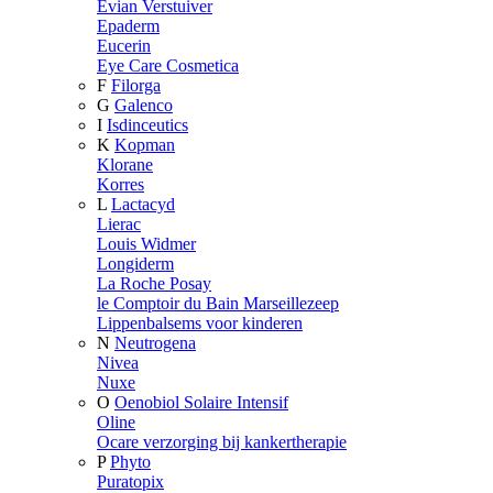
Evian Verstuiver
Epaderm
Eucerin
Eye Care Cosmetica
F
Filorga
G
Galenco
I
Isdinceutics
K
Kopman
Klorane
Korres
L
Lactacyd
Lierac
Louis Widmer
Longiderm
La Roche Posay
le Comptoir du Bain Marseillezeep
Lippenbalsems voor kinderen
N
Neutrogena
Nivea
Nuxe
O
Oenobiol Solaire Intensif
Oline
Ocare verzorging bij kankertherapie
P
Phyto
Puratopix