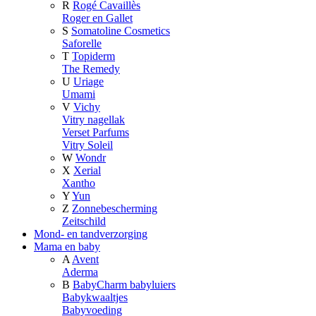
R
Rogé Cavaillès
Roger en Gallet
S
Somatoline Cosmetics
Saforelle
T
Topiderm
The Remedy
U
Uriage
Umami
V
Vichy
Vitry nagellak
Verset Parfums
Vitry Soleil
W
Wondr
X
Xerial
Xantho
Y
Yun
Z
Zonnebescherming
Zeitschild
Mond- en tandverzorging
Mama en baby
A
Avent
Aderma
B
BabyCharm babyluiers
Babykwaaltjes
Babyvoeding