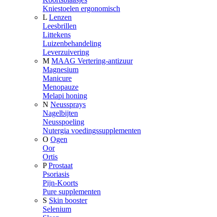
Kniestoelen ergonomisch
L
Lenzen
Leesbrillen
Littekens
Luizenbehandeling
Leverzuivering
M
MAAG Vertering-antizuur
Magnesium
Manicure
Menopauze
Melapi honing
N
Neussprays
Nagelbijten
Neusspoeling
Nutergia voedingssupplementen
O
Ogen
Oor
Ortis
P
Prostaat
Psoriasis
Pijn-Koorts
Pure supplementen
S
Skin booster
Selenium