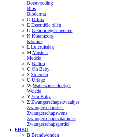
Borstvoeding
Bibs
Bioderma
D
Difrax
E
Essentiële oliën
G
Geboortegeschenken
K
Kraamzorg
Klorane
L
Luieruitslag
M
Mustela
Medela
N
Nattou
O
Oh Baby
S
Striemen
U
Uriage
W
Waterwipes doekjes
Weleda
Y
Yun Baby
Z
Zwangerschapskwaaltjes
Zwangerschapstest
Zwangerschapswens
Zwangerschapsvitamines
Zwangerschapsgordel
EHBO
B
Brandwonden