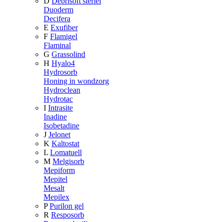
D
Debrisoft steriel
Duoderm
Decifera
E
Exufiber
F
Flamigel
Flaminal
G
Grassolind
H
Hyalo4
Hydrosorb
Honing in wondzorg
Hydroclean
Hydrotac
I
Intrasite
Inadine
Isobetadine
J
Jelonet
K
Kaltostat
L
Lomatuell
M
Melgisorb
Mepiform
Mepitel
Mesalt
Mepilex
P
Purilon gel
R
Resposorb