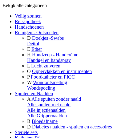
Bekijk alle categorieën
Veilig zonnen
Reisapotheek
Handschoenen
Reinigen - Ontsmetten
D
Doekjes -Swabs
Dettol
E
Ether
H
Handzeep - Handcrème
Handgel en handspray
L
Lucht zuiveren
O
Oppervlakken en instrumenten
P
Poortkatheter en PICC
W
Wondontsmetting
Wondspoeling
Spuiten en Naalden
A
Alle spuiten zonder naald
Alle spuiten met naald
Alle injectienaalden
Alle Grippernaalden
B
Bloedafname
D
Diabetes naalden - spuiten en accessoires
Steriele sets
Katheters IV