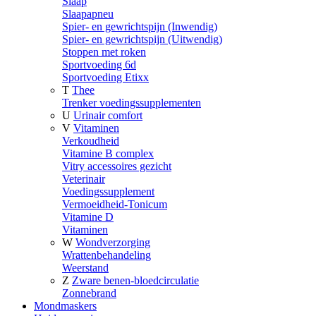
Slaap
Slaapapneu
Spier- en gewrichtspijn (Inwendig)
Spier- en gewrichtspijn (Uitwendig)
Stoppen met roken
Sportvoeding 6d
Sportvoeding Etixx
T
Thee
Trenker voedingssupplementen
U
Urinair comfort
V
Vitaminen
Verkoudheid
Vitamine B complex
Vitry accessoires gezicht
Veterinair
Voedingssupplement
Vermoeidheid-Tonicum
Vitamine D
Vitaminen
W
Wondverzorging
Wrattenbehandeling
Weerstand
Z
Zware benen-bloedcirculatie
Zonnebrand
Mondmaskers