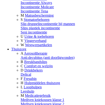
Incontinentie Always
Incontinentie Molicare
Incontinentie Tena
M
Matrasbescherming
S
Stomatoebehoren
Slip druppelincontinentie bij mannen
Slips plastiek incontinentie
Seni incontinentie
U
Urine & toebehoren
V
Vingerverband
W
Wegwerpartikelen
Thuiszorg
A
Aerosoltherapie
Anti-decubitus (anti doorligwonden)
B
Breukbandslips
C
Comfort en welzijn
D
Drinkbekers
Delical
F
Fresubin
H
Hulpmiddelen thuiszorg
L
Loophulpen
Leeshulp
M
Medicatiegebruik
Mediven kniekousen klasse 1
Mediven kniekousen klasse 2