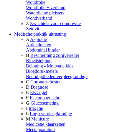
Wondfolie
Wondfolie + verband
Waterdichte pleisters
Wondverband
Z
Zwachtels voor compressie
Zetuvit
Medische praktijk uitrusting
A
Aspiratie
Afdekdoeken
Abdominal binder
B
Bescherming zorgverlener
Bloedstelping
Beloning - Motivatie kids
Bloeddrukmeters
Benodigdheden verpleegkundige
C
Corona zeftesten
D
Diagnose
E
EKG-gel
F
Flaconnage labo
G
Glucosemeting
I
Irrigatie
L
Logo verpleegkundige
M
Manicure
Medicatie klaarzetten
Meetapparatuur