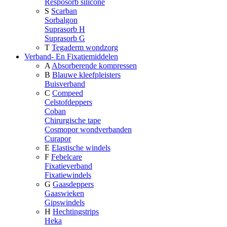
Resposorb silicone
S
Scarban
Sorbalgon
Suprasorb H
Suprasorb G
T
Tegaderm wondzorg
Verband- En Fixatiemiddelen
A
Absorberende kompressen
B
Blauwe kleefpleisters
Buisverband
C
Compeed
Celstofdeppers
Coban
Chirurgische tape
Cosmopor wondverbanden
Curapor
E
Elastische windels
F
Febelcare
Fixatieverband
Fixatiewindels
G
Gaasdeppers
Gaaswieken
Gipswindels
H
Hechtingstrips
Heka