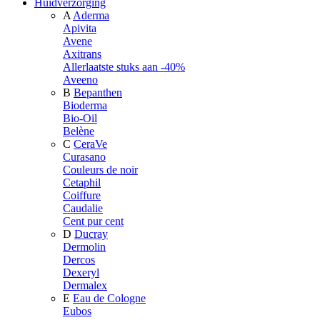
Huidverzorging
A
Aderma
Apivita
Avene
Axitrans
Allerlaatste stuks aan -40%
Aveeno
B
Bepanthen
Bioderma
Bio-Oil
Belène
C
CeraVe
Curasano
Couleurs de noir
Cetaphil
Coiffure
Caudalie
Cent pur cent
D
Ducray
Dermolin
Dercos
Dexeryl
Dermalex
E
Eau de Cologne
Eubos