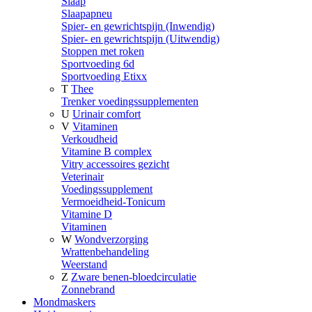
Slaap
Slaapapneu
Spier- en gewrichtspijn (Inwendig)
Spier- en gewrichtspijn (Uitwendig)
Stoppen met roken
Sportvoeding 6d
Sportvoeding Etixx
T
Thee
Trenker voedingssupplementen
U
Urinair comfort
V
Vitaminen
Verkoudheid
Vitamine B complex
Vitry accessoires gezicht
Veterinair
Voedingssupplement
Vermoeidheid-Tonicum
Vitamine D
Vitaminen
W
Wondverzorging
Wrattenbehandeling
Weerstand
Z
Zware benen-bloedcirculatie
Zonnebrand
Mondmaskers