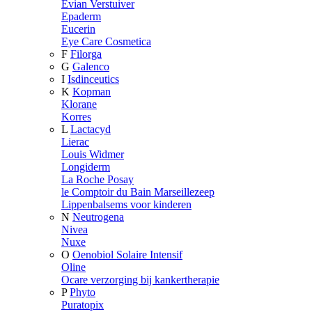
Evian Verstuiver
Epaderm
Eucerin
Eye Care Cosmetica
F
Filorga
G
Galenco
I
Isdinceutics
K
Kopman
Klorane
Korres
L
Lactacyd
Lierac
Louis Widmer
Longiderm
La Roche Posay
le Comptoir du Bain Marseillezeep
Lippenbalsems voor kinderen
N
Neutrogena
Nivea
Nuxe
O
Oenobiol Solaire Intensif
Oline
Ocare verzorging bij kankertherapie
P
Phyto
Puratopix