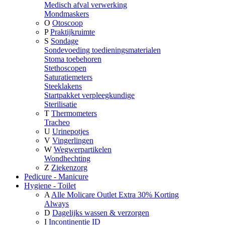
Medisch afval verwerking
Mondmaskers
O
Otoscoop
P
Praktijkruimte
S
Sondage
Sondevoeding toedieningsmaterialen
Stoma toebehoren
Stethoscopen
Saturatiemeters
Steeklakens
Startpakket verpleegkundige
Sterilisatie
T
Thermometers
Tracheo
U
Urinepotjes
V
Vingerlingen
W
Wegwerpartikelen
Wondhechting
Z
Ziekenzorg
Pedicure - Manicure
Hygiene - Toilet
A
Alle Molicare Outlet Extra 30% Korting
Always
D
Dagelijks wassen & verzorgen
I
Incontinentie ID