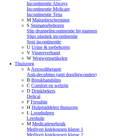
Incontinentie Always
Incontinentie Molicare
Incontinentie Tena
M
Matrasbescherming
S
Stomatoebehoren
Slip druppelincontinentie bij mannen
Slips plastiek incontinentie
Seni incontinentie
U
Urine & toebehoren
V
Vingerverband
W
Wegwerpartikelen
Thuiszorg
A
Aerosoltherapie
Anti-decubitus (anti doorligwonden)
B
Breukbandslips
C
Comfort en welzijn
D
Drinkbekers
Delical
F
Fresubin
H
Hulpmiddelen thuiszorg
L
Loophulpen
Leeshulp
M
Medicatiegebruik
Mediven kniekousen klasse 1
Mediven kniekousen klasse 2