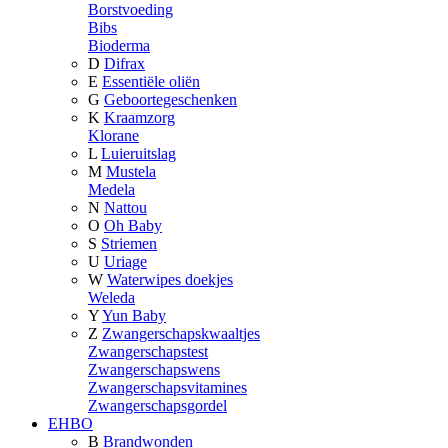
Borstvoeding
Bibs
Bioderma
D
Difrax
E
Essentiële oliën
G
Geboortegeschenken
K
Kraamzorg
Klorane
L
Luieruitslag
M
Mustela
Medela
N
Nattou
O
Oh Baby
S
Striemen
U
Uriage
W
Waterwipes doekjes
Weleda
Y
Yun Baby
Z
Zwangerschapskwaaltjes
Zwangerschapstest
Zwangerschapswens
Zwangerschapsvitamines
Zwangerschapsgordel
EHBO
B
Brandwonden