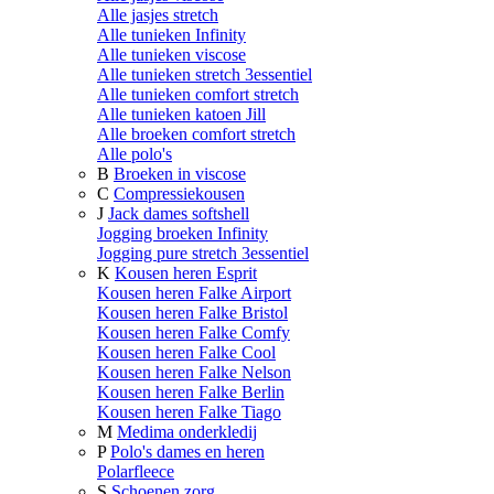
Alle jasjes stretch
Alle tunieken Infinity
Alle tunieken viscose
Alle tunieken stretch 3essentiel
Alle tunieken comfort stretch
Alle tunieken katoen Jill
Alle broeken comfort stretch
Alle polo's
B
Broeken in viscose
C
Compressiekousen
J
Jack dames softshell
Jogging broeken Infinity
Jogging pure stretch 3essentiel
K
Kousen heren Esprit
Kousen heren Falke Airport
Kousen heren Falke Bristol
Kousen heren Falke Comfy
Kousen heren Falke Cool
Kousen heren Falke Nelson
Kousen heren Falke Berlin
Kousen heren Falke Tiago
M
Medima onderkledij
P
Polo's dames en heren
Polarfleece
S
Schoenen zorg