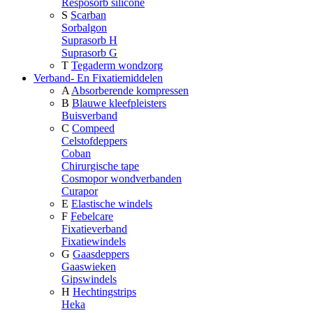
Resposorb silicone
S
Scarban
Sorbalgon
Suprasorb H
Suprasorb G
T
Tegaderm wondzorg
Verband- En Fixatiemiddelen
A
Absorberende kompressen
B
Blauwe kleefpleisters
Buisverband
C
Compeed
Celstofdeppers
Coban
Chirurgische tape
Cosmopor wondverbanden
Curapor
E
Elastische windels
F
Febelcare
Fixatieverband
Fixatiewindels
G
Gaasdeppers
Gaaswieken
Gipswindels
H
Hechtingstrips
Heka