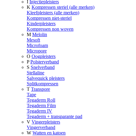
I
Injectiepleisters
K
Kompressen steriel (alle merken)
Kleefpleisters (alle merken)
Kompressen niet-steriel
Kinderpleisters
Kompressen non woven
M
Melolin
Mesoft
Microfoam
Micropore
O
Oogpleisters
P
Polsterverband
S
Snelverband
Stellaline
Salvequick pleisters
Splitkompressen
T
Transpore
Tape
Tegaderm Roll
Tegaderm Film
Tegaderm IV
Tegaderm + transparante pad
V
Vingerpleisters
Vingerverband
W
Watten en katoen