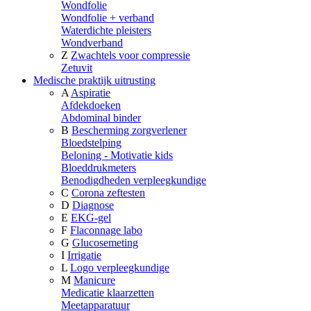
Wondfolie
Wondfolie + verband
Waterdichte pleisters
Wondverband
Z
Zwachtels voor compressie
Zetuvit
Medische praktijk uitrusting
A
Aspiratie
Afdekdoeken
Abdominal binder
B
Bescherming zorgverlener
Bloedstelping
Beloning - Motivatie kids
Bloeddrukmeters
Benodigdheden verpleegkundige
C
Corona zeftesten
D
Diagnose
E
EKG-gel
F
Flaconnage labo
G
Glucosemeting
I
Irrigatie
L
Logo verpleegkundige
M
Manicure
Medicatie klaarzetten
Meetapparatuur