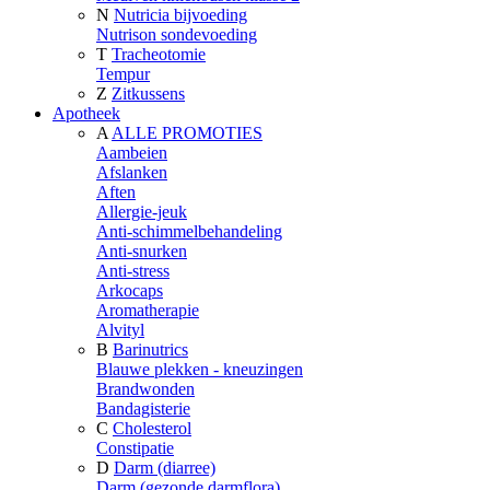
N
Nutricia bijvoeding
Nutrison sondevoeding
T
Tracheotomie
Tempur
Z
Zitkussens
Apotheek
A
ALLE PROMOTIES
Aambeien
Afslanken
Aften
Allergie-jeuk
Anti-schimmelbehandeling
Anti-snurken
Anti-stress
Arkocaps
Aromatherapie
Alvityl
B
Barinutrics
Blauwe plekken - kneuzingen
Brandwonden
Bandagisterie
C
Cholesterol
Constipatie
D
Darm (diarree)
Darm (gezonde darmflora)