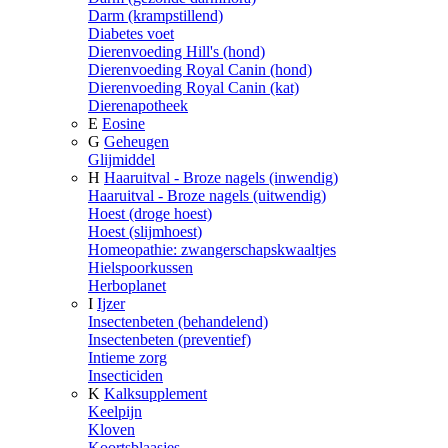
Darm (krampstillend)
Diabetes voet
Dierenvoeding Hill's (hond)
Dierenvoeding Royal Canin (hond)
Dierenvoeding Royal Canin (kat)
Dierenapotheek
E
Eosine
G
Geheugen
Glijmiddel
H
Haaruitval - Broze nagels (inwendig)
Haaruitval - Broze nagels (uitwendig)
Hoest (droge hoest)
Hoest (slijmhoest)
Homeopathie: zwangerschapskwaaltjes
Hielspoorkussen
Herboplanet
I
Ijzer
Insectenbeten (behandelend)
Insectenbeten (preventief)
Intieme zorg
Insecticiden
K
Kalksupplement
Keelpijn
Kloven
Koortsblaasjes