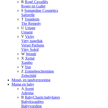
R
Rogé Cavaillès
Roger en Gallet
S
Somatoline Cosmetics
Saforelle
T
Topiderm
The Remedy
U
Uriage
Umami
V
Vichy
Vitry nagellak
Verset Parfums
Vitry Soleil
W
Wondr
X
Xerial
Xantho
Y
Yun
Z
Zonnebescherming
Zeitschild
Mond- en tandverzorging
Mama en baby
A
Avent
Aderma
B
BabyCharm babyluiers
Babykwaaltjes
Babyvoeding