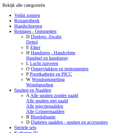
Bekijk alle categorieën
Veilig zonnen
Reisapotheek
Handschoenen
Reinigen - Ontsmetten
D
Doekjes -Swabs
Dettol
E
Ether
H
Handzeep - Handcrème
Handgel en handspray
L
Lucht zuiveren
O
Oppervlakken en instrumenten
P
Poortkatheter en PICC
W
Wondontsmetting
Wondspoeling
Spuiten en Naalden
A
Alle spuiten zonder naald
Alle spuiten met naald
Alle injectienaalden
Alle Grippernaalden
B
Bloedafname
D
Diabetes naalden - spuiten en accessoires
Steriele sets
Katheters IV