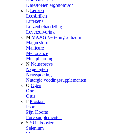
Kniestoelen ergonomisch
L
Lenzen
Leesbrillen
Littekens
Luizenbehandeling
Leverzuivering
M
MAAG Vertering-antizuur
Magnesium
Manicure
Menopauze
Melapi honing
N
Neussprays
Nagelbijten
Neusspoeling
Nutergia voedingssupplementen
O
Ogen
Oor
Ortis
P
Prostaat
Psoriasis
Pijn-Koorts
Pure supplementen
S
Skin booster
Selenium