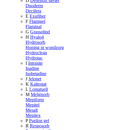
D
Debrisoft steriel
Duoderm
Decifera
E
Exufiber
F
Flamigel
Flaminal
G
Grassolind
H
Hyalo4
Hydrosorb
Honing in wondzorg
Hydroclean
Hydrotac
I
Intrasite
Inadine
Isobetadine
J
Jelonet
K
Kaltostat
L
Lomatuell
M
Melgisorb
Mepiform
Mepitel
Mesalt
Mepilex
P
Purilon gel
R
Resposorb