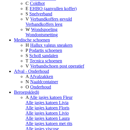
C
Coldhot
E
EHBO (aanvullen koffer)
S
Snelverband
V
Verbandkoffers gevuld
Verbandkoffers leeg
W
Wondspoeling
Wondontsmetting
Medische schoenen
H
Hallux valgus sneakers
P
Podartis schoenen
S
Scholl sandalen
T
Tecnica schoenen
V
Verbandschoen post operatief
Afval - Onderhoud
A
Afvalzakken
N
Naaldcontainer
O
Onderhoud
Beroepskledij
A
Alle jasjes katoen Fleur
Alle jasjes katoen Livia
Alle jasjes katoen Floris
Alle jasjes katoen Livio
Alle jasjes katoen Laura
Alle jasjes katoen met rits
Alle jasjes viscose