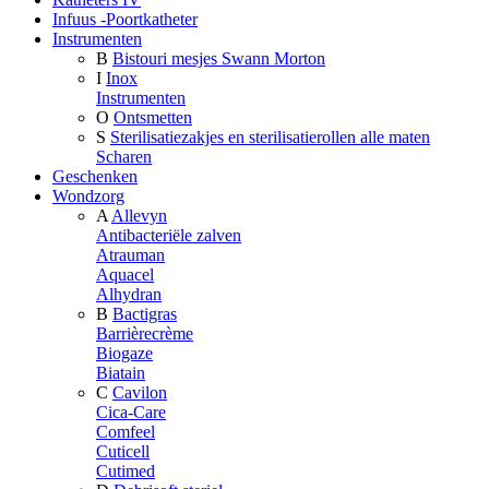
Infuus -Poortkatheter
Instrumenten
B
Bistouri mesjes Swann Morton
I
Inox
Instrumenten
O
Ontsmetten
S
Sterilisatiezakjes en sterilisatierollen alle maten
Scharen
Geschenken
Wondzorg
A
Allevyn
Antibacteriële zalven
Atrauman
Aquacel
Alhydran
B
Bactigras
Barrièrecrème
Biogaze
Biatain
C
Cavilon
Cica-Care
Comfeel
Cuticell
Cutimed