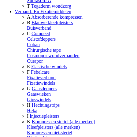
Suprasorb G
T
Tegaderm wondzorg
Verband- En Fixatiemiddelen
A
Absorberende kompressen
B
Blauwe kleefpleisters
Buisverband
C
Compeed
Celstofdeppers
Coban
Chirurgische tape
Cosmopor wondverbanden
Curapor
E
Elastische windels
F
Febelcare
Fixatieverband
Fixatiewindels
G
Gaasdeppers
Gaaswieken
Gipswindels
H
Hechtingstrips
Heka
I
Injectiepleisters
K
Kompressen steriel (alle merken)
Kleefpleisters (alle merken)
Kompressen niet-steriel