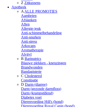
Z
Zitkussens
Apotheek
A
ALLE PROMOTIES
Aambeien
Afslanken
Aften
Allergie-jeuk
Anti-schimmelbehandeling
Anti-snurken
Anti-stress
Arkocaps
Aromatherapie
Alvityl
B
Barinutrics
Blauwe plekken - kneuzingen
Brandwonden
Bandagisterie
C
Cholesterol
Constipatie
D
Darm (diarree)
Darm (gezonde darmflora)
Darm (krampstillend)
Diabetes voet
Dierenvoeding Hill's (hond)
Dierenvoeding Royal Canin (hond)