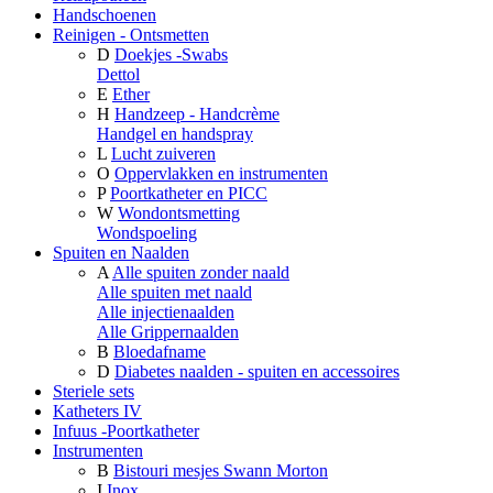
Handschoenen
Reinigen - Ontsmetten
D
Doekjes -Swabs
Dettol
E
Ether
H
Handzeep - Handcrème
Handgel en handspray
L
Lucht zuiveren
O
Oppervlakken en instrumenten
P
Poortkatheter en PICC
W
Wondontsmetting
Wondspoeling
Spuiten en Naalden
A
Alle spuiten zonder naald
Alle spuiten met naald
Alle injectienaalden
Alle Grippernaalden
B
Bloedafname
D
Diabetes naalden - spuiten en accessoires
Steriele sets
Katheters IV
Infuus -Poortkatheter
Instrumenten
B
Bistouri mesjes Swann Morton
I
Inox