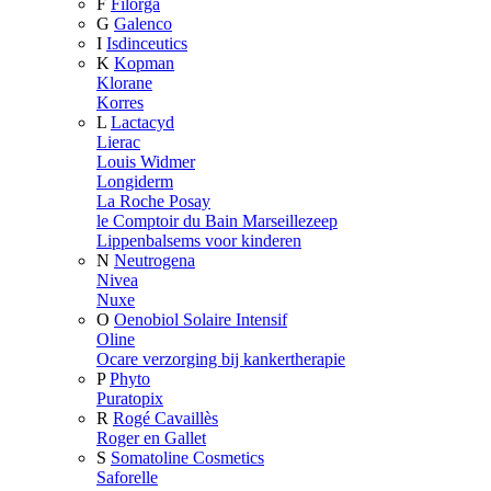
F
Filorga
G
Galenco
I
Isdinceutics
K
Kopman
Klorane
Korres
L
Lactacyd
Lierac
Louis Widmer
Longiderm
La Roche Posay
le Comptoir du Bain Marseillezeep
Lippenbalsems voor kinderen
N
Neutrogena
Nivea
Nuxe
O
Oenobiol Solaire Intensif
Oline
Ocare verzorging bij kankertherapie
P
Phyto
Puratopix
R
Rogé Cavaillès
Roger en Gallet
S
Somatoline Cosmetics
Saforelle