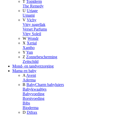
T
Topiderm
The Remedy
U
Uriage
Umami
V
Vichy
Vitry nagellak
Verset Parfums
Vitry Soleil
W
Wondr
X
Xerial
Xantho
Y
Yun
Z
Zonnebescherming
Zeitschild
Mond- en tandverzorging
Mama en baby
A
Avent
Aderma
B
BabyCharm babyluiers
Babykwaaltjes
Babyvoeding
Borstvoeding
Bibs
Bioderma
D
Difrax