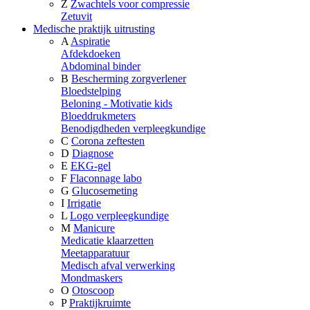
Z
Zwachtels voor compressie
Zetuvit
Medische praktijk uitrusting
A
Aspiratie
Afdekdoeken
Abdominal binder
B
Bescherming zorgverlener
Bloedstelping
Beloning - Motivatie kids
Bloeddrukmeters
Benodigdheden verpleegkundige
C
Corona zeftesten
D
Diagnose
E
EKG-gel
F
Flaconnage labo
G
Glucosemeting
I
Irrigatie
L
Logo verpleegkundige
M
Manicure
Medicatie klaarzetten
Meetapparatuur
Medisch afval verwerking
Mondmaskers
O
Otoscoop
P
Praktijkruimte