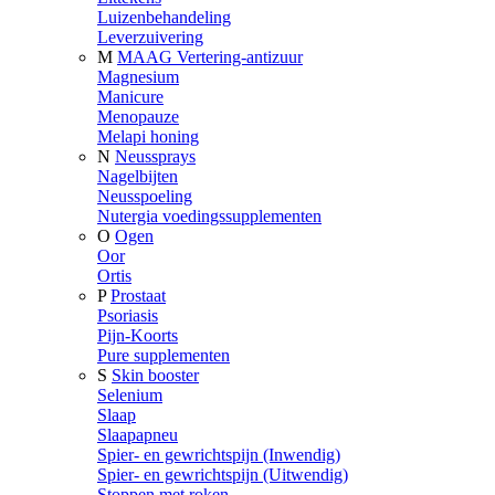
Luizenbehandeling
Leverzuivering
M
MAAG Vertering-antizuur
Magnesium
Manicure
Menopauze
Melapi honing
N
Neussprays
Nagelbijten
Neusspoeling
Nutergia voedingssupplementen
O
Ogen
Oor
Ortis
P
Prostaat
Psoriasis
Pijn-Koorts
Pure supplementen
S
Skin booster
Selenium
Slaap
Slaapapneu
Spier- en gewrichtspijn (Inwendig)
Spier- en gewrichtspijn (Uitwendig)
Stoppen met roken