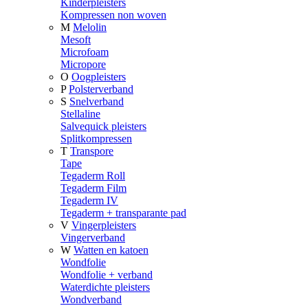
Kinderpleisters
Kompressen non woven
M
Melolin
Mesoft
Microfoam
Micropore
O
Oogpleisters
P
Polsterverband
S
Snelverband
Stellaline
Salvequick pleisters
Splitkompressen
T
Transpore
Tape
Tegaderm Roll
Tegaderm Film
Tegaderm IV
Tegaderm + transparante pad
V
Vingerpleisters
Vingerverband
W
Watten en katoen
Wondfolie
Wondfolie + verband
Waterdichte pleisters
Wondverband