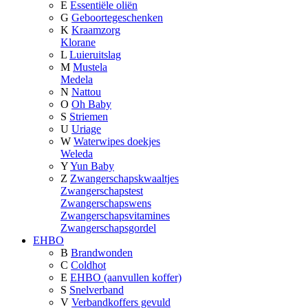
E
Essentiële oliën
G
Geboortegeschenken
K
Kraamzorg
Klorane
L
Luieruitslag
M
Mustela
Medela
N
Nattou
O
Oh Baby
S
Striemen
U
Uriage
W
Waterwipes doekjes
Weleda
Y
Yun Baby
Z
Zwangerschapskwaaltjes
Zwangerschapstest
Zwangerschapswens
Zwangerschapsvitamines
Zwangerschapsgordel
EHBO
B
Brandwonden
C
Coldhot
E
EHBO (aanvullen koffer)
S
Snelverband
V
Verbandkoffers gevuld