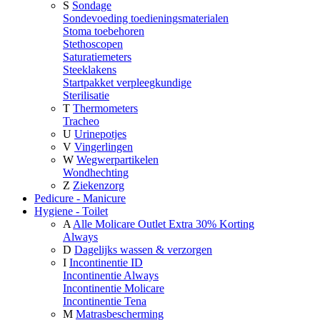
S
Sondage
Sondevoeding toedieningsmaterialen
Stoma toebehoren
Stethoscopen
Saturatiemeters
Steeklakens
Startpakket verpleegkundige
Sterilisatie
T
Thermometers
Tracheo
U
Urinepotjes
V
Vingerlingen
W
Wegwerpartikelen
Wondhechting
Z
Ziekenzorg
Pedicure - Manicure
Hygiene - Toilet
A
Alle Molicare Outlet Extra 30% Korting
Always
D
Dagelijks wassen & verzorgen
I
Incontinentie ID
Incontinentie Always
Incontinentie Molicare
Incontinentie Tena
M
Matrasbescherming