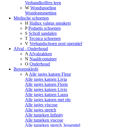
Verbandkoffers leeg
W
Wondspoeling
Wondontsmetting
Medische schoenen
H
Hallux valgus sneakers
P
Podartis schoenen
S
Scholl sandalen
T
Tecnica schoenen
V
Verbandschoen post operatief
Afval - Onderhoud
A
Afvalzakken
N
Naaldcontainer
O
Onderhoud
Beroepskledij
A
Alle jasjes katoen Fleur
Alle jasjes katoen Livia
Alle jasjes katoen Floris
Alle jasjes katoen Livio
Alle jasjes katoen Laura
Alle jasjes katoen met rits
Alle jasjes viscose
Alle jasjes stretch
Alle tunieken Infinity
Alle tunieken viscose
Alle tunieken stretch 3essentiel