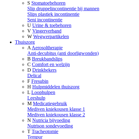
S
Stomatoebehoren
Slip druppelincontinentie bij mannen
Slips plastiek incontinentie
Seni incontinentie
U
Urine & toebehoren
V
Vingerverband
W
Wegwerpartikelen
Thuiszorg
A
Aerosoltherapie
Anti-decubitus (anti doorligwonden)
B
Breukbandslips
C
Comfort en welzijn
D
Drinkbekers
Delical
F
Fresubin
H
Hulpmiddelen thuiszorg
L
Loophulpen
Leeshulp
M
Medicatiegebruik
Mediven kniekousen klasse 1
Mediven kniekousen klasse 2
N
Nutricia bijvoeding
Nutrison sondevoeding
T
Tracheotomie
Tempur