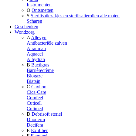
Instrumenten
O
Ontsmetten
S
Sterilisatiezakjes en sterilisatierollen alle maten
Scharen
Geschenken
Wondzorg
A
Allevyn
Antibacteriële zalven
Atrauman
Aquacel
Alhydran
B
Bactigras
Barrièrecrème
Biogaze
Biatain
C
Cavilon
Cica-Care
Comfeel
Cuticell
Cutimed
D
Debrisoft steriel
Duoderm
Decifera
E
Exufiber
F
Flamigel