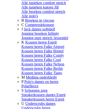
Alle tunieken comfort stretch
Alle tunieken katoen Jill
Alle broeken comfort stretch
Alle polo's
B
Broeken in viscose
C
Compressiekousen
J
Jack dames softshell
Jogging broeken Infinity
Jogging pure stretch 3essentiel
K
Kousen heren Esprit
Kousen heren Falke Airport
Kousen heren Falke Bristol
Kousen heren Falke Comfy
Kousen heren Falke Cool
Kousen heren Falke Nelson
Kousen heren Falke Berlin
Kousen heren Falke Tiago
M
Medima onderkledij
P
Polo's dames en heren
Polarfleece
S
Schoenen zorg
Sneakerkousen dames Esprit
Sneakerkousen heren Esprit
U
Underscrubs dames
Underscrubs heren