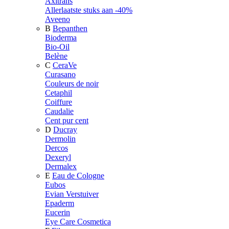
Axitrans
Allerlaatste stuks aan -40%
Aveeno
B
Bepanthen
Bioderma
Bio-Oil
Belène
C
CeraVe
Curasano
Couleurs de noir
Cetaphil
Coiffure
Caudalie
Cent pur cent
D
Ducray
Dermolin
Dercos
Dexeryl
Dermalex
E
Eau de Cologne
Eubos
Evian Verstuiver
Epaderm
Eucerin
Eye Care Cosmetica