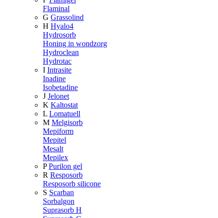
Flaminal
G
Grassolind
H
Hyalo4
Hydrosorb
Honing in wondzorg
Hydroclean
Hydrotac
I
Intrasite
Inadine
Isobetadine
J
Jelonet
K
Kaltostat
L
Lomatuell
M
Melgisorb
Mepiform
Mepitel
Mesalt
Mepilex
P
Purilon gel
R
Resposorb
Resposorb silicone
S
Scarban
Sorbalgon
Suprasorb H