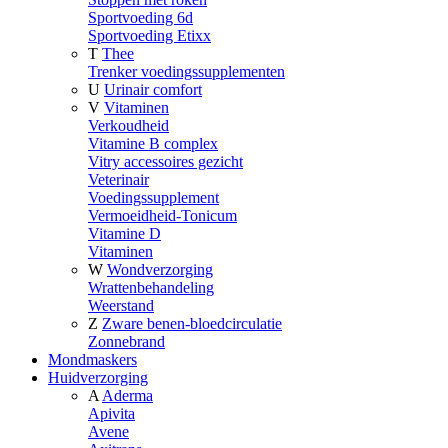
Sportvoeding 6d
Sportvoeding Etixx
T
Thee
Trenker voedingssupplementen
U
Urinair comfort
V
Vitaminen
Verkoudheid
Vitamine B complex
Vitry accessoires gezicht
Veterinair
Voedingssupplement
Vermoeidheid-Tonicum
Vitamine D
Vitaminen
W
Wondverzorging
Wrattenbehandeling
Weerstand
Z
Zware benen-bloedcirculatie
Zonnebrand
Mondmaskers
Huidverzorging
A
Aderma
Apivita
Avene