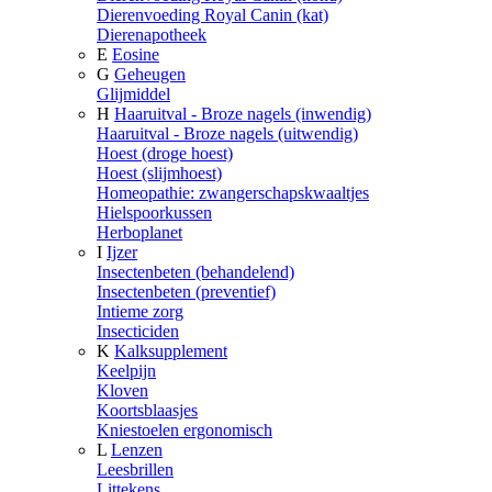
Dierenvoeding Royal Canin (kat)
Dierenapotheek
E
Eosine
G
Geheugen
Glijmiddel
H
Haaruitval - Broze nagels (inwendig)
Haaruitval - Broze nagels (uitwendig)
Hoest (droge hoest)
Hoest (slijmhoest)
Homeopathie: zwangerschapskwaaltjes
Hielspoorkussen
Herboplanet
I
Ijzer
Insectenbeten (behandelend)
Insectenbeten (preventief)
Intieme zorg
Insecticiden
K
Kalksupplement
Keelpijn
Kloven
Koortsblaasjes
Kniestoelen ergonomisch
L
Lenzen
Leesbrillen
Littekens