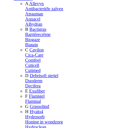
A
Allevyn
Antibacteriële zalven
Atrauman
Aquacel
Alhydran
B
Bactigras
Barrièrecrème
Biogaze
Biatain
C
Cavilon
Cica-Care
Comfeel
Cuticell
Cutimed
D
Debrisoft steriel
Duoderm
Decifera
E
Exufiber
F
Flamigel
Flaminal
G
Grassolind
H
Hyalo4
Hydrosorb
Honing in wondzorg
Hydroclean