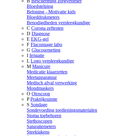
B
Bescherming zorgverlener
Bloedstelping
Beloning - Motivatie kids
Bloeddrukmeters
Benodigdheden verpleegkundige
C
Corona zeftesten
D
Diagnose
E
EKG-gel
F
Flaconnage labo
G
Glucosemeting
I
Irrigatie
L
Logo verpleegkundige
M
Manicure
Medicatie klaarzetten
Meetapparatuur
Medisch afval verwerking
Mondmaskers
O
Otoscoop
P
Praktijkruimte
S
Sondage
Sondevoeding toedieningsmaterialen
Stoma toebehoren
Stethoscopen
Saturatiemeters
Steeklakens