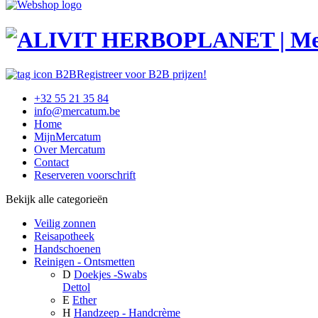
Registreer voor B2B prijzen!
+32 55 21 35 84
info@mercatum.be
Home
MijnMercatum
Over Mercatum
Contact
Reserveren voorschrift
Bekijk alle categorieën
Veilig zonnen
Reisapotheek
Handschoenen
Reinigen - Ontsmetten
D
Doekjes -Swabs
Dettol
E
Ether
H
Handzeep - Handcrème