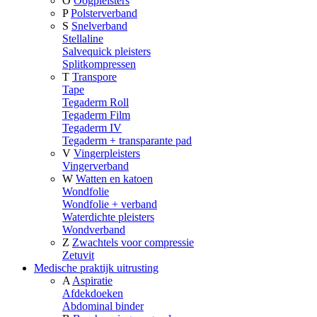
O
Oogpleisters
P
Polsterverband
S
Snelverband
Stellaline
Salvequick pleisters
Splitkompressen
T
Transpore
Tape
Tegaderm Roll
Tegaderm Film
Tegaderm IV
Tegaderm + transparante pad
V
Vingerpleisters
Vingerverband
W
Watten en katoen
Wondfolie
Wondfolie + verband
Waterdichte pleisters
Wondverband
Z
Zwachtels voor compressie
Zetuvit
Medische praktijk uitrusting
A
Aspiratie
Afdekdoeken
Abdominal binder