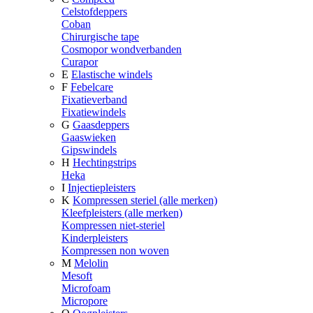
Celstofdeppers
Coban
Chirurgische tape
Cosmopor wondverbanden
Curapor
E
Elastische windels
F
Febelcare
Fixatieverband
Fixatiewindels
G
Gaasdeppers
Gaaswieken
Gipswindels
H
Hechtingstrips
Heka
I
Injectiepleisters
K
Kompressen steriel (alle merken)
Kleefpleisters (alle merken)
Kompressen niet-steriel
Kinderpleisters
Kompressen non woven
M
Melolin
Mesoft
Microfoam
Micropore