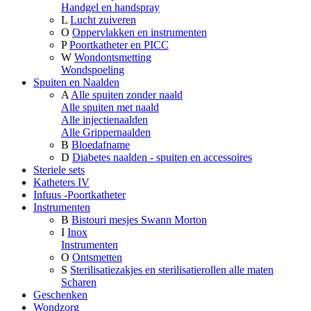
Handgel en handspray
L
Lucht zuiveren
O
Oppervlakken en instrumenten
P
Poortkatheter en PICC
W
Wondontsmetting
Wondspoeling
Spuiten en Naalden
A
Alle spuiten zonder naald
Alle spuiten met naald
Alle injectienaalden
Alle Grippernaalden
B
Bloedafname
D
Diabetes naalden - spuiten en accessoires
Steriele sets
Katheters IV
Infuus -Poortkatheter
Instrumenten
B
Bistouri mesjes Swann Morton
I
Inox
Instrumenten
O
Ontsmetten
S
Sterilisatiezakjes en sterilisatierollen alle maten
Scharen
Geschenken
Wondzorg