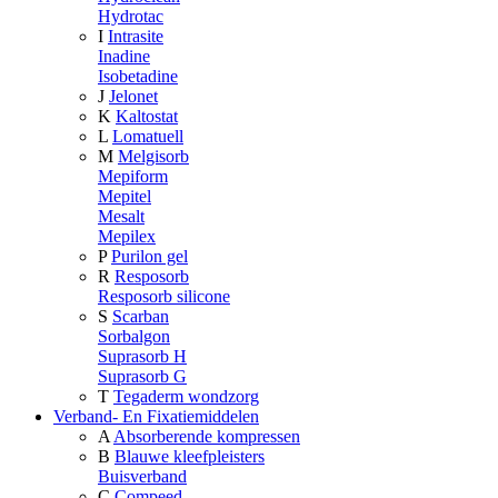
Hydrotac
I
Intrasite
Inadine
Isobetadine
J
Jelonet
K
Kaltostat
L
Lomatuell
M
Melgisorb
Mepiform
Mepitel
Mesalt
Mepilex
P
Purilon gel
R
Resposorb
Resposorb silicone
S
Scarban
Sorbalgon
Suprasorb H
Suprasorb G
T
Tegaderm wondzorg
Verband- En Fixatiemiddelen
A
Absorberende kompressen
B
Blauwe kleefpleisters
Buisverband
C
Compeed