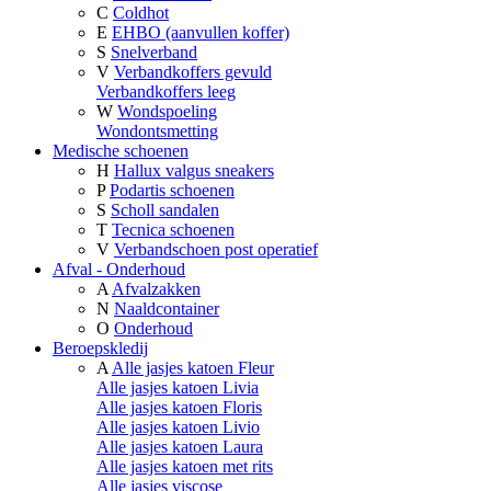
C
Coldhot
E
EHBO (aanvullen koffer)
S
Snelverband
V
Verbandkoffers gevuld
Verbandkoffers leeg
W
Wondspoeling
Wondontsmetting
Medische schoenen
H
Hallux valgus sneakers
P
Podartis schoenen
S
Scholl sandalen
T
Tecnica schoenen
V
Verbandschoen post operatief
Afval - Onderhoud
A
Afvalzakken
N
Naaldcontainer
O
Onderhoud
Beroepskledij
A
Alle jasjes katoen Fleur
Alle jasjes katoen Livia
Alle jasjes katoen Floris
Alle jasjes katoen Livio
Alle jasjes katoen Laura
Alle jasjes katoen met rits
Alle jasjes viscose