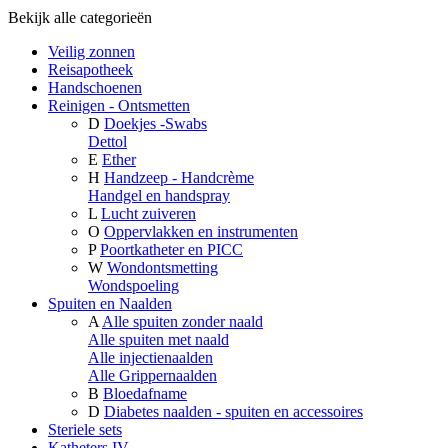
Bekijk alle categorieën
Veilig zonnen
Reisapotheek
Handschoenen
Reinigen - Ontsmetten
D
Doekjes -Swabs
Dettol
E
Ether
H
Handzeep - Handcrème
Handgel en handspray
L
Lucht zuiveren
O
Oppervlakken en instrumenten
P
Poortkatheter en PICC
W
Wondontsmetting
Wondspoeling
Spuiten en Naalden
A
Alle spuiten zonder naald
Alle spuiten met naald
Alle injectienaalden
Alle Grippernaalden
B
Bloedafname
D
Diabetes naalden - spuiten en accessoires
Steriele sets
Katheters IV