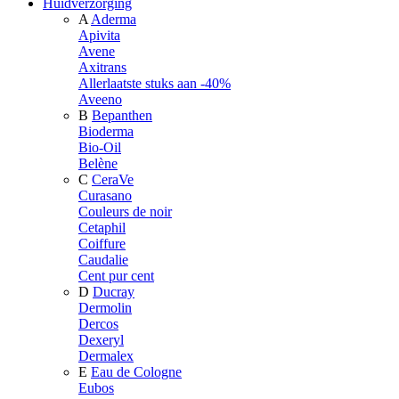
Huidverzorging
A
Aderma
Apivita
Avene
Axitrans
Allerlaatste stuks aan -40%
Aveeno
B
Bepanthen
Bioderma
Bio-Oil
Belène
C
CeraVe
Curasano
Couleurs de noir
Cetaphil
Coiffure
Caudalie
Cent pur cent
D
Ducray
Dermolin
Dercos
Dexeryl
Dermalex
E
Eau de Cologne
Eubos