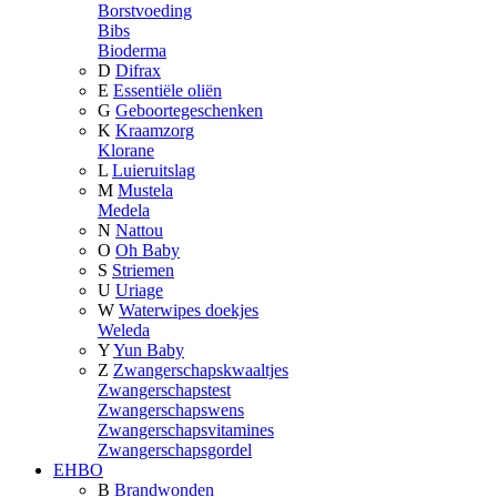
Borstvoeding
Bibs
Bioderma
D
Difrax
E
Essentiële oliën
G
Geboortegeschenken
K
Kraamzorg
Klorane
L
Luieruitslag
M
Mustela
Medela
N
Nattou
O
Oh Baby
S
Striemen
U
Uriage
W
Waterwipes doekjes
Weleda
Y
Yun Baby
Z
Zwangerschapskwaaltjes
Zwangerschapstest
Zwangerschapswens
Zwangerschapsvitamines
Zwangerschapsgordel
EHBO
B
Brandwonden