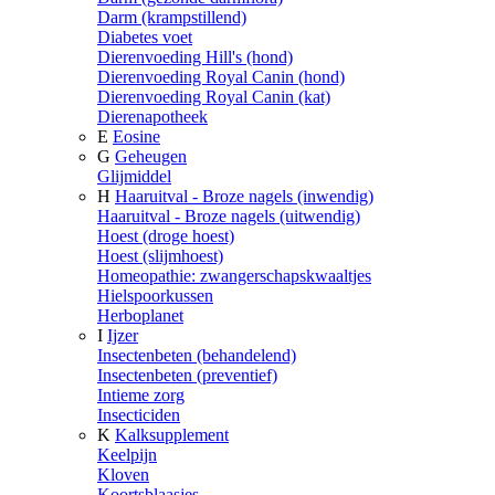
Darm (krampstillend)
Diabetes voet
Dierenvoeding Hill's (hond)
Dierenvoeding Royal Canin (hond)
Dierenvoeding Royal Canin (kat)
Dierenapotheek
E
Eosine
G
Geheugen
Glijmiddel
H
Haaruitval - Broze nagels (inwendig)
Haaruitval - Broze nagels (uitwendig)
Hoest (droge hoest)
Hoest (slijmhoest)
Homeopathie: zwangerschapskwaaltjes
Hielspoorkussen
Herboplanet
I
Ijzer
Insectenbeten (behandelend)
Insectenbeten (preventief)
Intieme zorg
Insecticiden
K
Kalksupplement
Keelpijn
Kloven
Koortsblaasjes