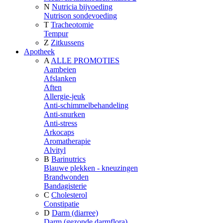
N
Nutricia bijvoeding
Nutrison sondevoeding
T
Tracheotomie
Tempur
Z
Zitkussens
Apotheek
A
ALLE PROMOTIES
Aambeien
Afslanken
Aften
Allergie-jeuk
Anti-schimmelbehandeling
Anti-snurken
Anti-stress
Arkocaps
Aromatherapie
Alvityl
B
Barinutrics
Blauwe plekken - kneuzingen
Brandwonden
Bandagisterie
C
Cholesterol
Constipatie
D
Darm (diarree)
Darm (gezonde darmflora)