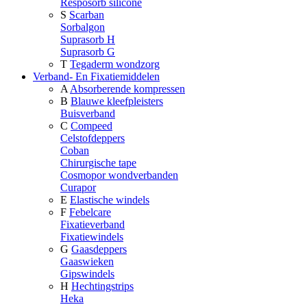
Resposorb silicone
S
Scarban
Sorbalgon
Suprasorb H
Suprasorb G
T
Tegaderm wondzorg
Verband- En Fixatiemiddelen
A
Absorberende kompressen
B
Blauwe kleefpleisters
Buisverband
C
Compeed
Celstofdeppers
Coban
Chirurgische tape
Cosmopor wondverbanden
Curapor
E
Elastische windels
F
Febelcare
Fixatieverband
Fixatiewindels
G
Gaasdeppers
Gaaswieken
Gipswindels
H
Hechtingstrips
Heka