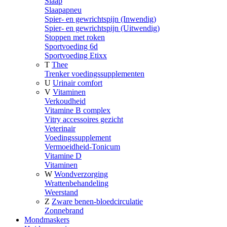
Slaap
Slaapapneu
Spier- en gewrichtspijn (Inwendig)
Spier- en gewrichtspijn (Uitwendig)
Stoppen met roken
Sportvoeding 6d
Sportvoeding Etixx
T
Thee
Trenker voedingssupplementen
U
Urinair comfort
V
Vitaminen
Verkoudheid
Vitamine B complex
Vitry accessoires gezicht
Veterinair
Voedingssupplement
Vermoeidheid-Tonicum
Vitamine D
Vitaminen
W
Wondverzorging
Wrattenbehandeling
Weerstand
Z
Zware benen-bloedcirculatie
Zonnebrand
Mondmaskers