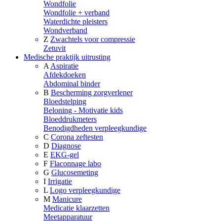
Wondfolie
Wondfolie + verband
Waterdichte pleisters
Wondverband
Z
Zwachtels voor compressie
Zetuvit
Medische praktijk uitrusting
A
Aspiratie
Afdekdoeken
Abdominal binder
B
Bescherming zorgverlener
Bloedstelping
Beloning - Motivatie kids
Bloeddrukmeters
Benodigdheden verpleegkundige
C
Corona zeftesten
D
Diagnose
E
EKG-gel
F
Flaconnage labo
G
Glucosemeting
I
Irrigatie
L
Logo verpleegkundige
M
Manicure
Medicatie klaarzetten
Meetapparatuur