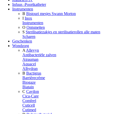
Infuus -Poortkatheter
Instrumenten
B
Bistouri mesjes Swann Morton
I
Inox
Instrumenten
O
Ontsmetten
S
Sterilisatiezakjes en sterilisatierollen alle maten
Scharen
Geschenken
Wondzorg
A
Allevyn
Antibacteriële zalven
Atrauman
Aquacel
Alhydran
B
Bactigras
Barrièrecrème
Biogaze
Biatain
C
Cavilon
Cica-Care
Comfeel
Cuticell
Cutimed