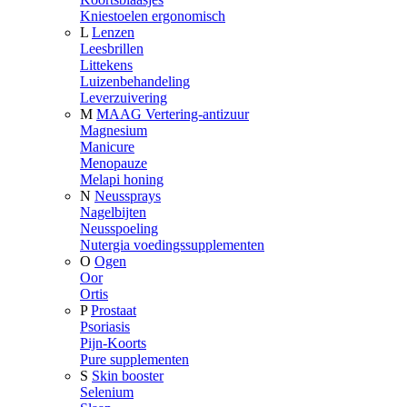
Kniestoelen ergonomisch
L
Lenzen
Leesbrillen
Littekens
Luizenbehandeling
Leverzuivering
M
MAAG Vertering-antizuur
Magnesium
Manicure
Menopauze
Melapi honing
N
Neussprays
Nagelbijten
Neusspoeling
Nutergia voedingssupplementen
O
Ogen
Oor
Ortis
P
Prostaat
Psoriasis
Pijn-Koorts
Pure supplementen
S
Skin booster
Selenium