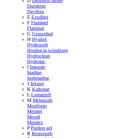
D
Debrisoft steriel
Duoderm
Decifera
E
Exufiber
F
Flamigel
Flaminal
G
Grassolind
H
Hyalo4
Hydrosorb
Honing in wondzorg
Hydroclean
Hydrotac
I
Intrasite
Inadine
Isobetadine
J
Jelonet
K
Kaltostat
L
Lomatuell
M
Melgisorb
Mepiform
Mepitel
Mesalt
Mepilex
P
Purilon gel
R
Resposorb