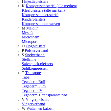
I
Injectiepleisters
K
Kompressen steriel (alle merken)
Kleefpleisters (alle merken)
Kompressen niet-steriel
Kinderpleisters
Kompressen non woven
M
Melolin
Mesoft
Microfoam
Micropore
O
Oogpleisters
P
Polsterverband
S
Snelverband
Stellaline
Salvequick pleisters
Splitkompressen
T
Transpore
Tape
Tegaderm Roll
Tegaderm Film
Tegaderm IV
Tegaderm + transparante pad
V
Vingerpleisters
Vingerverband
W
Watten en katoen