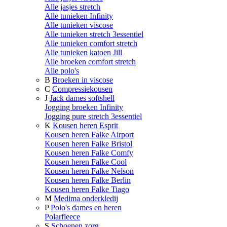
Alle jasjes stretch
Alle tunieken Infinity
Alle tunieken viscose
Alle tunieken stretch 3essentiel
Alle tunieken comfort stretch
Alle tunieken katoen Jill
Alle broeken comfort stretch
Alle polo's
B
Broeken in viscose
C
Compressiekousen
J
Jack dames softshell
Jogging broeken Infinity
Jogging pure stretch 3essentiel
K
Kousen heren Esprit
Kousen heren Falke Airport
Kousen heren Falke Bristol
Kousen heren Falke Comfy
Kousen heren Falke Cool
Kousen heren Falke Nelson
Kousen heren Falke Berlin
Kousen heren Falke Tiago
M
Medima onderkledij
P
Polo's dames en heren
Polarfleece
S
Schoenen zorg