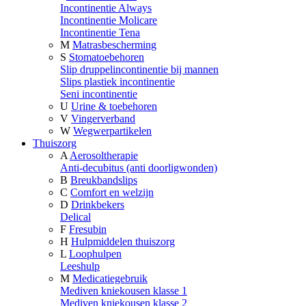
Incontinentie Always
Incontinentie Molicare
Incontinentie Tena
M
Matrasbescherming
S
Stomatoebehoren
Slip druppelincontinentie bij mannen
Slips plastiek incontinentie
Seni incontinentie
U
Urine & toebehoren
V
Vingerverband
W
Wegwerpartikelen
Thuiszorg
A
Aerosoltherapie
Anti-decubitus (anti doorligwonden)
B
Breukbandslips
C
Comfort en welzijn
D
Drinkbekers
Delical
F
Fresubin
H
Hulpmiddelen thuiszorg
L
Loophulpen
Leeshulp
M
Medicatiegebruik
Mediven kniekousen klasse 1
Mediven kniekousen klasse 2