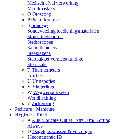
Medisch afval verwerking
Mondmaskers
O
Otoscoop
P
Praktijkruimte
S
Sondage
Sondevoeding toedieningsmaterialen
Stoma toebehoren
Stethoscopen
Saturatiemeters
Steeklakens
Startpakket verpleegkundige
Sterilisatie
T
Thermometers
Tracheo
U
Urinepotjes
V
Vingerlingen
W
Wegwerpartikelen
Wondhechting
Z
Ziekenzorg
Pedicure - Manicure
Hygiene - Toilet
A
Alle Molicare Outlet Extra 30% Korting
Always
D
Dagelijks wassen & verzorgen
I
Incontinentie ID