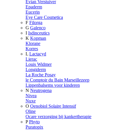
Evian Verstuiver
Epaderm
Eucerin
Eye Care Cosmetica
F
Filorga
G
Galenco
I
Isdinceutics
K
Kopman
Klorane
Korres
L
Lactacyd
Lierac
Louis Widmer
Longiderm
La Roche Posay
le Comptoir du Bain Marseillezeep
Lippenbalsems voor kinderen
N
Neutrogena
Nivea
Nuxe
O
Oenobiol Solaire Intensif
Oline
Ocare verzorging bij kankertherapie
P
Phyto
Puratopix