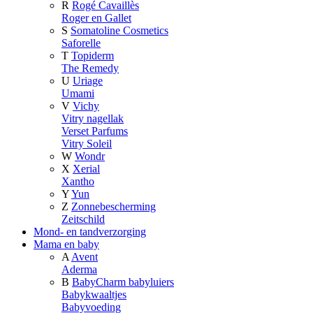
R
Rogé Cavaillès
Roger en Gallet
S
Somatoline Cosmetics
Saforelle
T
Topiderm
The Remedy
U
Uriage
Umami
V
Vichy
Vitry nagellak
Verset Parfums
Vitry Soleil
W
Wondr
X
Xerial
Xantho
Y
Yun
Z
Zonnebescherming
Zeitschild
Mond- en tandverzorging
Mama en baby
A
Avent
Aderma
B
BabyCharm babyluiers
Babykwaaltjes
Babyvoeding