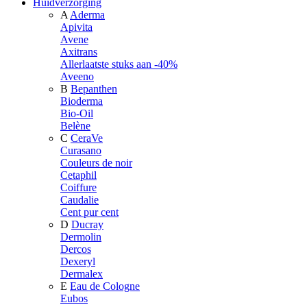
Huidverzorging
A
Aderma
Apivita
Avene
Axitrans
Allerlaatste stuks aan -40%
Aveeno
B
Bepanthen
Bioderma
Bio-Oil
Belène
C
CeraVe
Curasano
Couleurs de noir
Cetaphil
Coiffure
Caudalie
Cent pur cent
D
Ducray
Dermolin
Dercos
Dexeryl
Dermalex
E
Eau de Cologne
Eubos