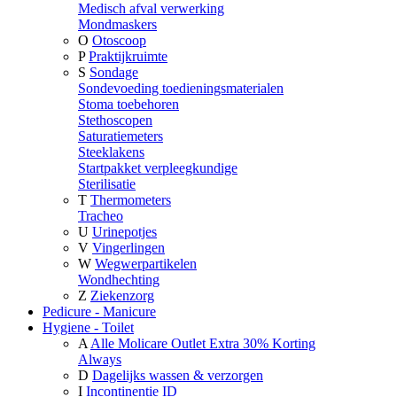
Medisch afval verwerking
Mondmaskers
O
Otoscoop
P
Praktijkruimte
S
Sondage
Sondevoeding toedieningsmaterialen
Stoma toebehoren
Stethoscopen
Saturatiemeters
Steeklakens
Startpakket verpleegkundige
Sterilisatie
T
Thermometers
Tracheo
U
Urinepotjes
V
Vingerlingen
W
Wegwerpartikelen
Wondhechting
Z
Ziekenzorg
Pedicure - Manicure
Hygiene - Toilet
A
Alle Molicare Outlet Extra 30% Korting
Always
D
Dagelijks wassen & verzorgen
I
Incontinentie ID