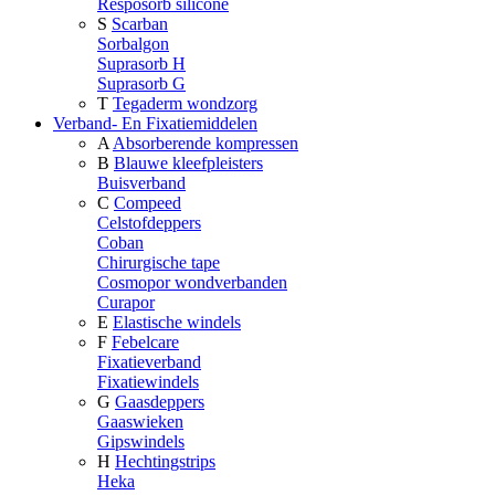
Resposorb silicone
S
Scarban
Sorbalgon
Suprasorb H
Suprasorb G
T
Tegaderm wondzorg
Verband- En Fixatiemiddelen
A
Absorberende kompressen
B
Blauwe kleefpleisters
Buisverband
C
Compeed
Celstofdeppers
Coban
Chirurgische tape
Cosmopor wondverbanden
Curapor
E
Elastische windels
F
Febelcare
Fixatieverband
Fixatiewindels
G
Gaasdeppers
Gaaswieken
Gipswindels
H
Hechtingstrips
Heka