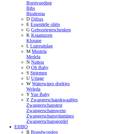
Borstvoeding
Bibs
Bioderma
D
Difrax
E
Essentiële oliën
G
Geboortegeschenken
K
Kraamzorg
Klorane
L
Luieruitslag
M
Mustela
Medela
N
Nattou
O
Oh Baby
S
Striemen
U
Uriage
W
Waterwipes doekjes
Weleda
Y
Yun Baby
Z
Zwangerschapskwaaltjes
Zwangerschapstest
Zwangerschapswens
Zwangerschapsvitamines
Zwangerschapsgordel
EHBO
B
Brandwonden