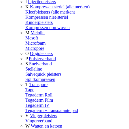
I
Injectiepleisters
K
Kompressen steriel (alle merken)
Kleefpleisters (alle merken)
Kompressen niet-steriel
Kinderpleisters
Kompressen non woven
M
Melolin
Mesoft
Microfoam
Micropore
O
Oogpleisters
P
Polsterverband
S
Snelverband
Stellaline
Salvequick pleisters
Splitkompressen
T
Transpore
Tape
Tegaderm Roll
Tegaderm Film
Tegaderm IV
Tegaderm + transparante pad
V
Vingerpleisters
Vingerverband
W
Watten en katoen