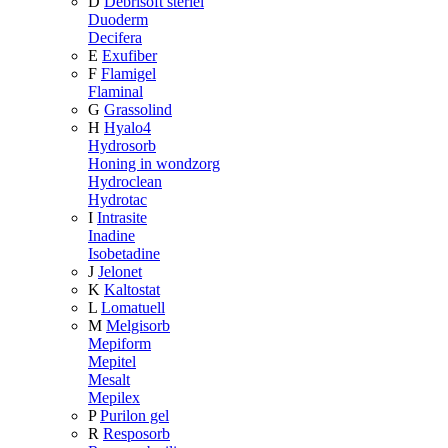
D
Debrisoft steriel
Duoderm
Decifera
E
Exufiber
F
Flamigel
Flaminal
G
Grassolind
H
Hyalo4
Hydrosorb
Honing in wondzorg
Hydroclean
Hydrotac
I
Intrasite
Inadine
Isobetadine
J
Jelonet
K
Kaltostat
L
Lomatuell
M
Melgisorb
Mepiform
Mepitel
Mesalt
Mepilex
P
Purilon gel
R
Resposorb