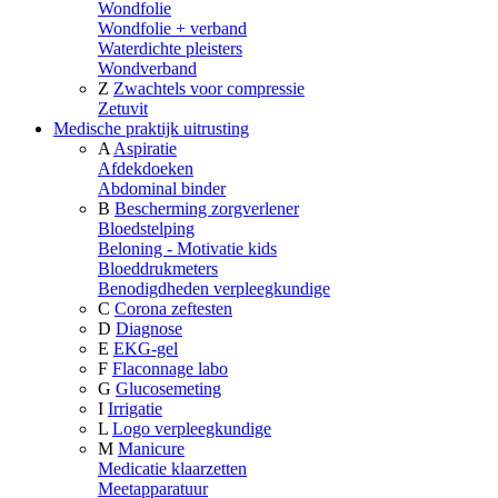
Wondfolie
Wondfolie + verband
Waterdichte pleisters
Wondverband
Z
Zwachtels voor compressie
Zetuvit
Medische praktijk uitrusting
A
Aspiratie
Afdekdoeken
Abdominal binder
B
Bescherming zorgverlener
Bloedstelping
Beloning - Motivatie kids
Bloeddrukmeters
Benodigdheden verpleegkundige
C
Corona zeftesten
D
Diagnose
E
EKG-gel
F
Flaconnage labo
G
Glucosemeting
I
Irrigatie
L
Logo verpleegkundige
M
Manicure
Medicatie klaarzetten
Meetapparatuur