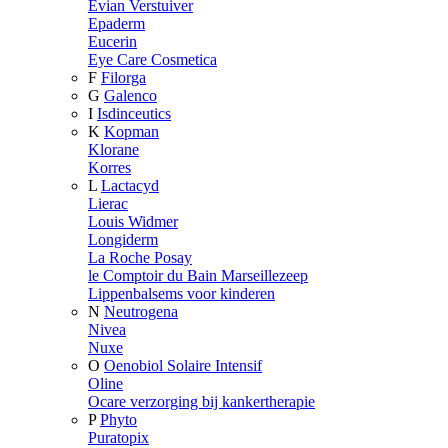
Evian Verstuiver
Epaderm
Eucerin
Eye Care Cosmetica
F
Filorga
G
Galenco
I
Isdinceutics
K
Kopman
Klorane
Korres
L
Lactacyd
Lierac
Louis Widmer
Longiderm
La Roche Posay
le Comptoir du Bain Marseillezeep
Lippenbalsems voor kinderen
N
Neutrogena
Nivea
Nuxe
O
Oenobiol Solaire Intensif
Oline
Ocare verzorging bij kankertherapie
P
Phyto
Puratopix