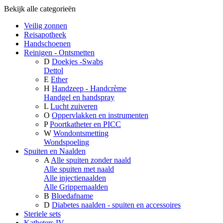
Bekijk alle categorieën
Veilig zonnen
Reisapotheek
Handschoenen
Reinigen - Ontsmetten
D
Doekjes -Swabs
Dettol
E
Ether
H
Handzeep - Handcrème
Handgel en handspray
L
Lucht zuiveren
O
Oppervlakken en instrumenten
P
Poortkatheter en PICC
W
Wondontsmetting
Wondspoeling
Spuiten en Naalden
A
Alle spuiten zonder naald
Alle spuiten met naald
Alle injectienaalden
Alle Grippernaalden
B
Bloedafname
D
Diabetes naalden - spuiten en accessoires
Steriele sets
Katheters IV