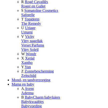
R
Rogé Cavaillès
Roger en Gallet
S
Somatoline Cosmetics
Saforelle
T
Topiderm
The Remedy
U
Uriage
Umami
V
Vichy
Vitry nagellak
Verset Parfums
Vitry Soleil
W
Wondr
X
Xerial
Xantho
Y
Yun
Z
Zonnebescherming
Zeitschild
Mond- en tandverzorging
Mama en baby
A
Avent
Aderma
B
BabyCharm babyluiers
Babykwaaltjes
Babyvoeding