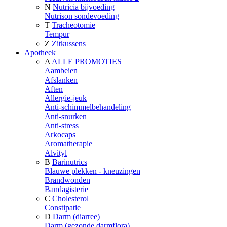
N
Nutricia bijvoeding
Nutrison sondevoeding
T
Tracheotomie
Tempur
Z
Zitkussens
Apotheek
A
ALLE PROMOTIES
Aambeien
Afslanken
Aften
Allergie-jeuk
Anti-schimmelbehandeling
Anti-snurken
Anti-stress
Arkocaps
Aromatherapie
Alvityl
B
Barinutrics
Blauwe plekken - kneuzingen
Brandwonden
Bandagisterie
C
Cholesterol
Constipatie
D
Darm (diarree)
Darm (gezonde darmflora)