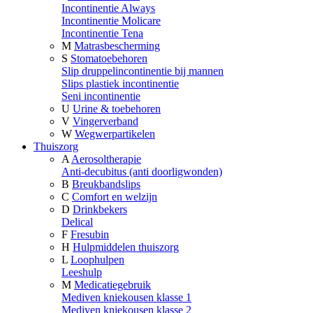
Incontinentie Always
Incontinentie Molicare
Incontinentie Tena
M
Matrasbescherming
S
Stomatoebehoren
Slip druppelincontinentie bij mannen
Slips plastiek incontinentie
Seni incontinentie
U
Urine & toebehoren
V
Vingerverband
W
Wegwerpartikelen
Thuiszorg
A
Aerosoltherapie
Anti-decubitus (anti doorligwonden)
B
Breukbandslips
C
Comfort en welzijn
D
Drinkbekers
Delical
F
Fresubin
H
Hulpmiddelen thuiszorg
L
Loophulpen
Leeshulp
M
Medicatiegebruik
Mediven kniekousen klasse 1
Mediven kniekousen klasse 2