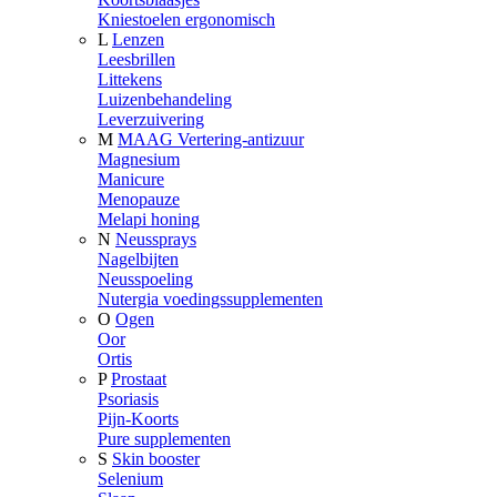
Kniestoelen ergonomisch
L
Lenzen
Leesbrillen
Littekens
Luizenbehandeling
Leverzuivering
M
MAAG Vertering-antizuur
Magnesium
Manicure
Menopauze
Melapi honing
N
Neussprays
Nagelbijten
Neusspoeling
Nutergia voedingssupplementen
O
Ogen
Oor
Ortis
P
Prostaat
Psoriasis
Pijn-Koorts
Pure supplementen
S
Skin booster
Selenium