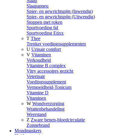
Slaap
Slaapapneu
Spier- en gewrichtspijn (Inwendig)
Spier- en gewrichtspijn (Uitwendig)
Stoppen met roken
Sportvoeding 6d
Sportvoeding Etixx
T
Thee
Trenker voedingssupplementen
U
Urinair comfort
V
Vitaminen
Verkoudheid
Vitamine B complex
Vitry accessoires gezicht
Veterinair
Voedingssupplement
Vermoeidheid-Tonicum
Vitamine D
Vitaminen
W
Wondverzorging
Wrattenbehandeling
Weerstand
Z
Zware benen-bloedcirculatie
Zonnebrand
Mondmaskers