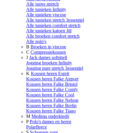
Alle jasjes stretch
Alle tunieken Infinity
Alle tunieken viscose
Alle tunieken stretch 3essentiel
Alle tunieken comfort stretch
Alle tunieken katoen Jill
Alle broeken comfort stretch
Alle polo's
B
Broeken in viscose
C
Compressiekousen
J
Jack dames softshell
Jogging broeken Infinity
Jogging pure stretch 3essentiel
K
Kousen heren Esprit
Kousen heren Falke Airport
Kousen heren Falke Bristol
Kousen heren Falke Comfy
Kousen heren Falke Cool
Kousen heren Falke Nelson
Kousen heren Falke Berlin
Kousen heren Falke Tiago
M
Medima onderkledij
P
Polo's dames en heren
Polarfleece
S
Schoenen zorg