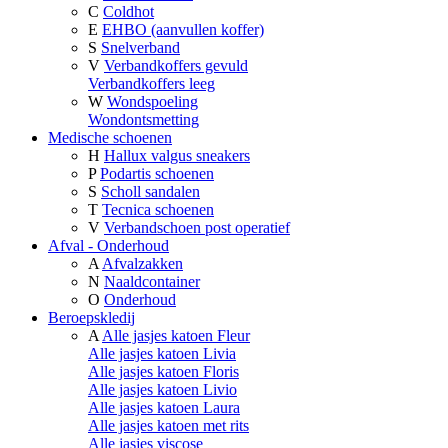
C
Coldhot
E
EHBO (aanvullen koffer)
S
Snelverband
V
Verbandkoffers gevuld
Verbandkoffers leeg
W
Wondspoeling
Wondontsmetting
Medische schoenen
H
Hallux valgus sneakers
P
Podartis schoenen
S
Scholl sandalen
T
Tecnica schoenen
V
Verbandschoen post operatief
Afval - Onderhoud
A
Afvalzakken
N
Naaldcontainer
O
Onderhoud
Beroepskledij
A
Alle jasjes katoen Fleur
Alle jasjes katoen Livia
Alle jasjes katoen Floris
Alle jasjes katoen Livio
Alle jasjes katoen Laura
Alle jasjes katoen met rits
Alle jasjes viscose