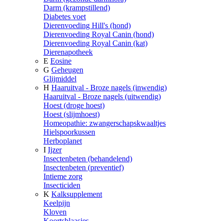
Darm (krampstillend)
Diabetes voet
Dierenvoeding Hill's (hond)
Dierenvoeding Royal Canin (hond)
Dierenvoeding Royal Canin (kat)
Dierenapotheek
E
Eosine
G
Geheugen
Glijmiddel
H
Haaruitval - Broze nagels (inwendig)
Haaruitval - Broze nagels (uitwendig)
Hoest (droge hoest)
Hoest (slijmhoest)
Homeopathie: zwangerschapskwaaltjes
Hielspoorkussen
Herboplanet
I
Ijzer
Insectenbeten (behandelend)
Insectenbeten (preventief)
Intieme zorg
Insecticiden
K
Kalksupplement
Keelpijn
Kloven
Koortsblaasjes