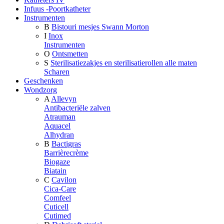
Infuus -Poortkatheter
Instrumenten
B
Bistouri mesjes Swann Morton
I
Inox
Instrumenten
O
Ontsmetten
S
Sterilisatiezakjes en sterilisatierollen alle maten
Scharen
Geschenken
Wondzorg
A
Allevyn
Antibacteriële zalven
Atrauman
Aquacel
Alhydran
B
Bactigras
Barrièrecrème
Biogaze
Biatain
C
Cavilon
Cica-Care
Comfeel
Cuticell
Cutimed