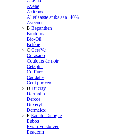
Apivita
Avene
Axitrans
Allerlaatste stuks aan -40%
Aveeno
B
Bepanthen
Bioderma
Bio-Oil
Belène
C
CeraVe
Curasano
Couleurs de noir
Cetaphil
Coiffure
Caudalie
Cent pur cent
D
Ducray
Dermolin
Dercos
Dexeryl
Dermalex
E
Eau de Cologne
Eubos
Evian Verstuiver
Epaderm