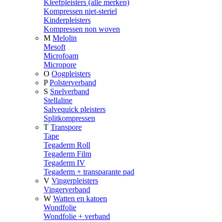
Kleefpleisters (alle merken)
Kompressen niet-steriel
Kinderpleisters
Kompressen non woven
M
Melolin
Mesoft
Microfoam
Micropore
O
Oogpleisters
P
Polsterverband
S
Snelverband
Stellaline
Salvequick pleisters
Splitkompressen
T
Transpore
Tape
Tegaderm Roll
Tegaderm Film
Tegaderm IV
Tegaderm + transparante pad
V
Vingerpleisters
Vingerverband
W
Watten en katoen
Wondfolie
Wondfolie + verband