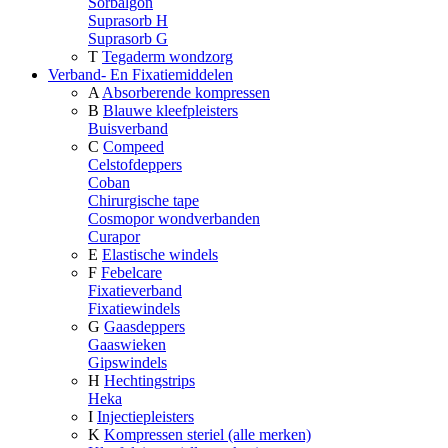
Sorbalgon
Suprasorb H
Suprasorb G
T
Tegaderm wondzorg
Verband- En Fixatiemiddelen
A
Absorberende kompressen
B
Blauwe kleefpleisters
Buisverband
C
Compeed
Celstofdeppers
Coban
Chirurgische tape
Cosmopor wondverbanden
Curapor
E
Elastische windels
F
Febelcare
Fixatieverband
Fixatiewindels
G
Gaasdeppers
Gaaswieken
Gipswindels
H
Hechtingstrips
Heka
I
Injectiepleisters
K
Kompressen steriel (alle merken)