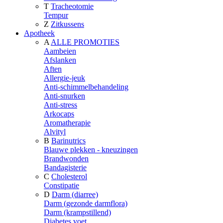
T
Tracheotomie
Tempur
Z
Zitkussens
Apotheek
A
ALLE PROMOTIES
Aambeien
Afslanken
Aften
Allergie-jeuk
Anti-schimmelbehandeling
Anti-snurken
Anti-stress
Arkocaps
Aromatherapie
Alvityl
B
Barinutrics
Blauwe plekken - kneuzingen
Brandwonden
Bandagisterie
C
Cholesterol
Constipatie
D
Darm (diarree)
Darm (gezonde darmflora)
Darm (krampstillend)
Diabetes voet