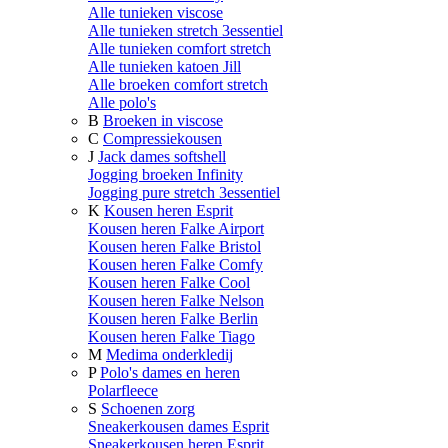
Alle tunieken viscose
Alle tunieken stretch 3essentiel
Alle tunieken comfort stretch
Alle tunieken katoen Jill
Alle broeken comfort stretch
Alle polo's
B
Broeken in viscose
C
Compressiekousen
J
Jack dames softshell
Jogging broeken Infinity
Jogging pure stretch 3essentiel
K
Kousen heren Esprit
Kousen heren Falke Airport
Kousen heren Falke Bristol
Kousen heren Falke Comfy
Kousen heren Falke Cool
Kousen heren Falke Nelson
Kousen heren Falke Berlin
Kousen heren Falke Tiago
M
Medima onderkledij
P
Polo's dames en heren
Polarfleece
S
Schoenen zorg
Sneakerkousen dames Esprit
Sneakerkousen heren Esprit