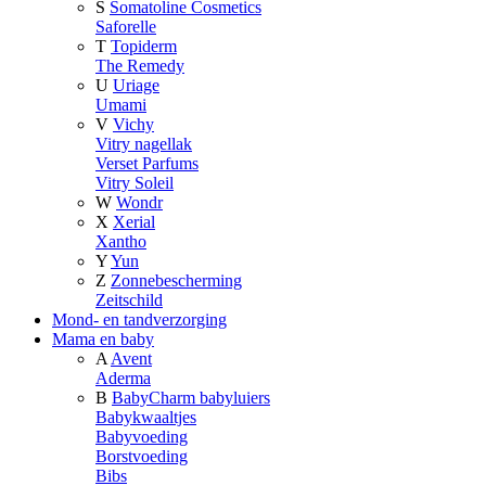
S
Somatoline Cosmetics
Saforelle
T
Topiderm
The Remedy
U
Uriage
Umami
V
Vichy
Vitry nagellak
Verset Parfums
Vitry Soleil
W
Wondr
X
Xerial
Xantho
Y
Yun
Z
Zonnebescherming
Zeitschild
Mond- en tandverzorging
Mama en baby
A
Avent
Aderma
B
BabyCharm babyluiers
Babykwaaltjes
Babyvoeding
Borstvoeding
Bibs