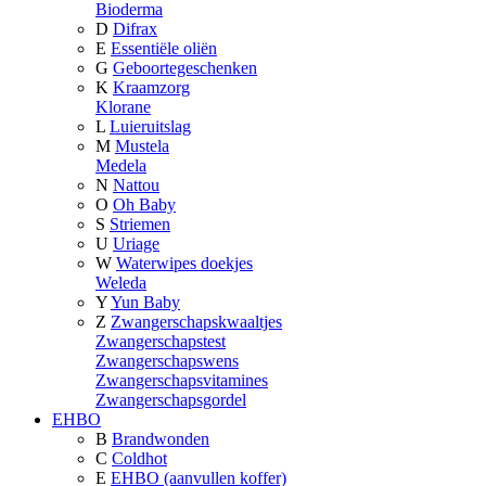
Bioderma
D
Difrax
E
Essentiële oliën
G
Geboortegeschenken
K
Kraamzorg
Klorane
L
Luieruitslag
M
Mustela
Medela
N
Nattou
O
Oh Baby
S
Striemen
U
Uriage
W
Waterwipes doekjes
Weleda
Y
Yun Baby
Z
Zwangerschapskwaaltjes
Zwangerschapstest
Zwangerschapswens
Zwangerschapsvitamines
Zwangerschapsgordel
EHBO
B
Brandwonden
C
Coldhot
E
EHBO (aanvullen koffer)