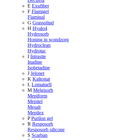
Decifera
E
Exufiber
F
Flamigel
Flaminal
G
Grassolind
H
Hyalo4
Hydrosorb
Honing in wondzorg
Hydroclean
Hydrotac
I
Intrasite
Inadine
Isobetadine
J
Jelonet
K
Kaltostat
L
Lomatuell
M
Melgisorb
Mepiform
Mepitel
Mesalt
Mepilex
P
Purilon gel
R
Resposorb
Resposorb silicone
S
Scarban