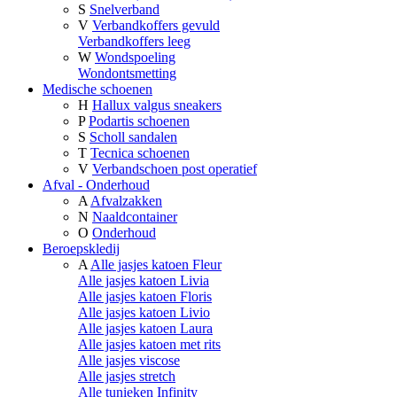
S
Snelverband
V
Verbandkoffers gevuld
Verbandkoffers leeg
W
Wondspoeling
Wondontsmetting
Medische schoenen
H
Hallux valgus sneakers
P
Podartis schoenen
S
Scholl sandalen
T
Tecnica schoenen
V
Verbandschoen post operatief
Afval - Onderhoud
A
Afvalzakken
N
Naaldcontainer
O
Onderhoud
Beroepskledij
A
Alle jasjes katoen Fleur
Alle jasjes katoen Livia
Alle jasjes katoen Floris
Alle jasjes katoen Livio
Alle jasjes katoen Laura
Alle jasjes katoen met rits
Alle jasjes viscose
Alle jasjes stretch
Alle tunieken Infinity