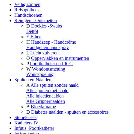
Veilig zonnen
Reisapotheek
Handschoenen
Reinigen - Ontsmetten
D
Doekjes -Swabs
Dettol
E
Ether
H
Handzeep - Handcrème
Handgel en handspray
L
Lucht zuiveren
O
Oppervlakken en instrumenten
P
Poortkatheter en PICC
W
Wondontsmetting
Wondspoeling
Spuiten en Naalden
A
Alle spuiten zonder naald
Alle spuiten met naald
Alle injectienaalden
Alle Grippernaalden
B
Bloedafname
D
Diabetes naalden - spuiten en accessoires
Steriele sets
Katheters IV
Infuus -Poortkatheter
Instrumenten