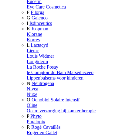
Eucerin
Eye Care Cosmetica
F
Filorga
G
Galenco
I
Isdinceutics
K
Kopman
Klorane
Korres
L
Lactacyd
Lierac
Louis Widmer
Longiderm
La Roche Posay
le Comptoir du Bain Marseillezeep
Lippenbalsems voor kinderen
N
Neutrogena
Nivea
Nuxe
O
Oenobiol Solaire Intensif
Oline
Ocare verzorging bij kankertherapie
P
Phyto
Puratopix
R
Rogé Cavaillès
Roger en Gallet