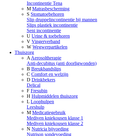
Incontinentie Tena
M
Matrasbescherming
S
Stomatoebehoren
Slip druppelincontinentie bij mannen
Slips plastiek incontinentie
Seni incontinentie
U
Urine & toebehoren
V
Vingerverband
W
Wegwerpartikelen
Thuiszorg
A
Aerosoltherapie
Anti-decubitus (anti doorligwonden)
B
Breukbandslips
C
Comfort en welzijn
D
Drinkbekers
Delical
F
Fresubin
H
Hulpmiddelen thuiszorg
L
Loophulpen
Leeshulp
M
Medicatiegebruik
Mediven kniekousen klasse 1
Mediven kniekousen klasse 2
N
Nutricia bijvoeding
Nutrison sondevoeding