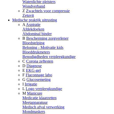
Waterdichte pleisters
Wondverband
Z
Zwachtels voor compressie
Zetuvit
Medische praktijk uitrusting
A
Aspiratie
Afdekdoeken
Abdominal binder
B
Bescherming zorgverlener
Bloedstelping
Beloning - Motivatie kids
Bloeddrukmeters
Benodigdheden verpleegkundige
C
Corona zeftesten
D
Diagnose
E
EKG-gel
F
Flaconnage labo
G
Glucosemeting
I
Irrigatie
L
Logo verpleegkundige
M
Manicure
Medicatie klaarzetten
Meetapparatuur
Medisch afval verwerking
Mondmaskers