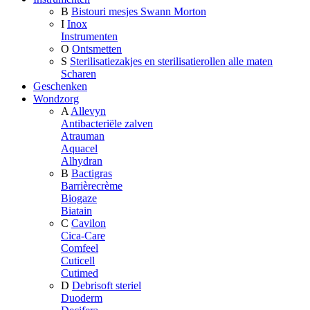
B
Bistouri mesjes Swann Morton
I
Inox
Instrumenten
O
Ontsmetten
S
Sterilisatiezakjes en sterilisatierollen alle maten
Scharen
Geschenken
Wondzorg
A
Allevyn
Antibacteriële zalven
Atrauman
Aquacel
Alhydran
B
Bactigras
Barrièrecrème
Biogaze
Biatain
C
Cavilon
Cica-Care
Comfeel
Cuticell
Cutimed
D
Debrisoft steriel
Duoderm