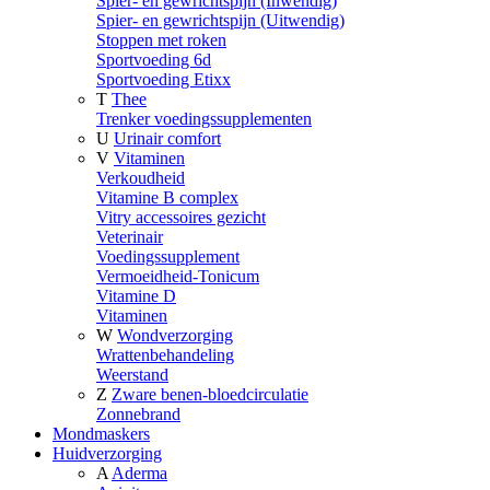
Spier- en gewrichtspijn (Inwendig)
Spier- en gewrichtspijn (Uitwendig)
Stoppen met roken
Sportvoeding 6d
Sportvoeding Etixx
T
Thee
Trenker voedingssupplementen
U
Urinair comfort
V
Vitaminen
Verkoudheid
Vitamine B complex
Vitry accessoires gezicht
Veterinair
Voedingssupplement
Vermoeidheid-Tonicum
Vitamine D
Vitaminen
W
Wondverzorging
Wrattenbehandeling
Weerstand
Z
Zware benen-bloedcirculatie
Zonnebrand
Mondmaskers
Huidverzorging
A
Aderma