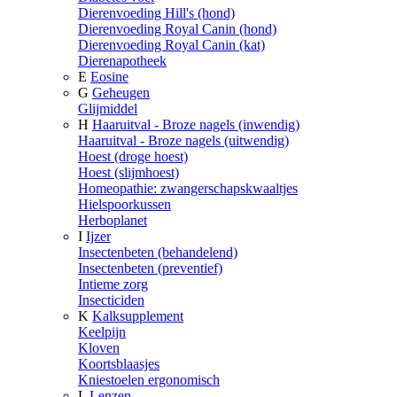
Dierenvoeding Hill's (hond)
Dierenvoeding Royal Canin (hond)
Dierenvoeding Royal Canin (kat)
Dierenapotheek
E
Eosine
G
Geheugen
Glijmiddel
H
Haaruitval - Broze nagels (inwendig)
Haaruitval - Broze nagels (uitwendig)
Hoest (droge hoest)
Hoest (slijmhoest)
Homeopathie: zwangerschapskwaaltjes
Hielspoorkussen
Herboplanet
I
Ijzer
Insectenbeten (behandelend)
Insectenbeten (preventief)
Intieme zorg
Insecticiden
K
Kalksupplement
Keelpijn
Kloven
Koortsblaasjes
Kniestoelen ergonomisch
L
Lenzen