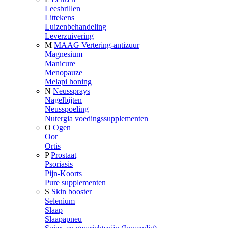
Leesbrillen
Littekens
Luizenbehandeling
Leverzuivering
M
MAAG Vertering-antizuur
Magnesium
Manicure
Menopauze
Melapi honing
N
Neussprays
Nagelbijten
Neusspoeling
Nutergia voedingssupplementen
O
Ogen
Oor
Ortis
P
Prostaat
Psoriasis
Pijn-Koorts
Pure supplementen
S
Skin booster
Selenium
Slaap
Slaapapneu