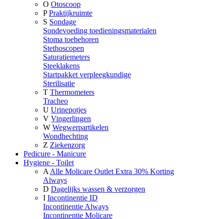
O
Otoscoop
P
Praktijkruimte
S
Sondage
Sondevoeding toedieningsmaterialen
Stoma toebehoren
Stethoscopen
Saturatiemeters
Steeklakens
Startpakket verpleegkundige
Sterilisatie
T
Thermometers
Tracheo
U
Urinepotjes
V
Vingerlingen
W
Wegwerpartikelen
Wondhechting
Z
Ziekenzorg
Pedicure - Manicure
Hygiene - Toilet
A
Alle Molicare Outlet Extra 30% Korting
Always
D
Dagelijks wassen & verzorgen
I
Incontinentie ID
Incontinentie Always
Incontinentie Molicare