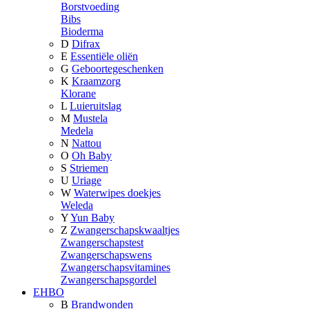
Borstvoeding
Bibs
Bioderma
D
Difrax
E
Essentiële oliën
G
Geboortegeschenken
K
Kraamzorg
Klorane
L
Luieruitslag
M
Mustela
Medela
N
Nattou
O
Oh Baby
S
Striemen
U
Uriage
W
Waterwipes doekjes
Weleda
Y
Yun Baby
Z
Zwangerschapskwaaltjes
Zwangerschapstest
Zwangerschapswens
Zwangerschapsvitamines
Zwangerschapsgordel
EHBO
B
Brandwonden