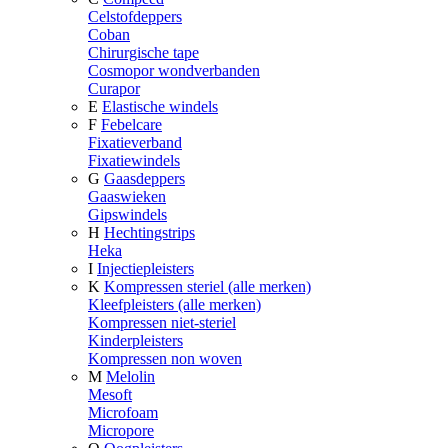
Celstofdeppers
Coban
Chirurgische tape
Cosmopor wondverbanden
Curapor
E
Elastische windels
F
Febelcare
Fixatieverband
Fixatiewindels
G
Gaasdeppers
Gaaswieken
Gipswindels
H
Hechtingstrips
Heka
I
Injectiepleisters
K
Kompressen steriel (alle merken)
Kleefpleisters (alle merken)
Kompressen niet-steriel
Kinderpleisters
Kompressen non woven
M
Melolin
Mesoft
Microfoam
Micropore