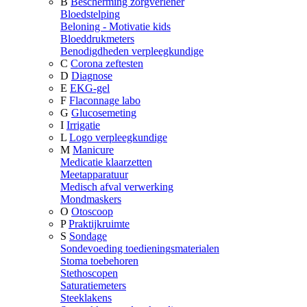
B
Bescherming zorgverlener
Bloedstelping
Beloning - Motivatie kids
Bloeddrukmeters
Benodigdheden verpleegkundige
C
Corona zeftesten
D
Diagnose
E
EKG-gel
F
Flaconnage labo
G
Glucosemeting
I
Irrigatie
L
Logo verpleegkundige
M
Manicure
Medicatie klaarzetten
Meetapparatuur
Medisch afval verwerking
Mondmaskers
O
Otoscoop
P
Praktijkruimte
S
Sondage
Sondevoeding toedieningsmaterialen
Stoma toebehoren
Stethoscopen
Saturatiemeters
Steeklakens