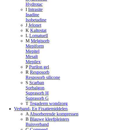
Hydrotac
I
Intrasite
Inadine
Isobetadine
J
Jelonet
K
Kaltostat
L
Lomatuell
M
Melgisorb
Mepiform
Mepitel
Mesalt
Mepilex
P
Purilon gel
R
Resposorb
Resposorb silicone
S
Scarban
Sorbalgon
Suprasorb H
Suprasorb G
T
Tegaderm wondzorg
Verband- En Fixatiemiddelen
A
Absorberende kompressen
B
Blauwe kleefpleisters
Buisverband
C
Compeed