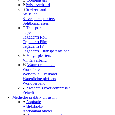
O
Oogpleisters
P
Polsterverband
S
Snelverband
Stellaline
Salvequick pleisters
Splitkompressen
T
Transpore
Tape
Tegaderm Roll
Tegaderm Film
Tegaderm IV
Tegaderm + transparante pad
V
Vingerpleisters
Vingerverband
W
Watten en katoen
Wondfolie
Wondfolie + verband
Waterdichte pleisters
Wondverband
Z
Zwachtels voor compressie
Zetuvit
Medische praktijk uitrusting
A
Aspiratie
Afdekdoeken
Abdominal binder