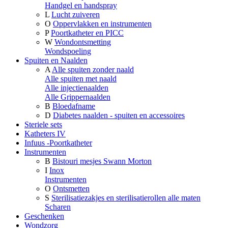
Handgel en handspray
L
Lucht zuiveren
O
Oppervlakken en instrumenten
P
Poortkatheter en PICC
W
Wondontsmetting
Wondspoeling
Spuiten en Naalden
A
Alle spuiten zonder naald
Alle spuiten met naald
Alle injectienaalden
Alle Grippernaalden
B
Bloedafname
D
Diabetes naalden - spuiten en accessoires
Steriele sets
Katheters IV
Infuus -Poortkatheter
Instrumenten
B
Bistouri mesjes Swann Morton
I
Inox
Instrumenten
O
Ontsmetten
S
Sterilisatiezakjes en sterilisatierollen alle maten
Scharen
Geschenken
Wondzorg