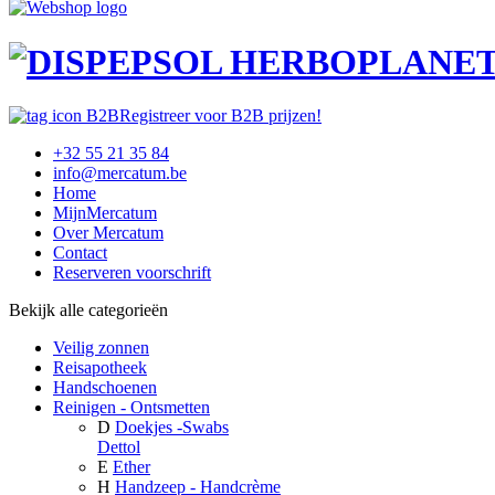
Registreer voor B2B prijzen!
+32 55 21 35 84
info@mercatum.be
Home
MijnMercatum
Over Mercatum
Contact
Reserveren voorschrift
Bekijk alle categorieën
Veilig zonnen
Reisapotheek
Handschoenen
Reinigen - Ontsmetten
D
Doekjes -Swabs
Dettol
E
Ether
H
Handzeep - Handcrème