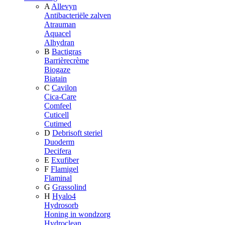
A
Allevyn
Antibacteriële zalven
Atrauman
Aquacel
Alhydran
B
Bactigras
Barrièrecrème
Biogaze
Biatain
C
Cavilon
Cica-Care
Comfeel
Cuticell
Cutimed
D
Debrisoft steriel
Duoderm
Decifera
E
Exufiber
F
Flamigel
Flaminal
G
Grassolind
H
Hyalo4
Hydrosorb
Honing in wondzorg
Hydroclean