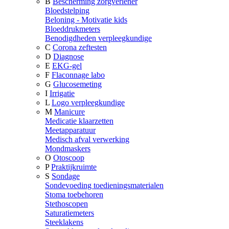
B
Bescherming zorgverlener
Bloedstelping
Beloning - Motivatie kids
Bloeddrukmeters
Benodigdheden verpleegkundige
C
Corona zeftesten
D
Diagnose
E
EKG-gel
F
Flaconnage labo
G
Glucosemeting
I
Irrigatie
L
Logo verpleegkundige
M
Manicure
Medicatie klaarzetten
Meetapparatuur
Medisch afval verwerking
Mondmaskers
O
Otoscoop
P
Praktijkruimte
S
Sondage
Sondevoeding toedieningsmaterialen
Stoma toebehoren
Stethoscopen
Saturatiemeters
Steeklakens