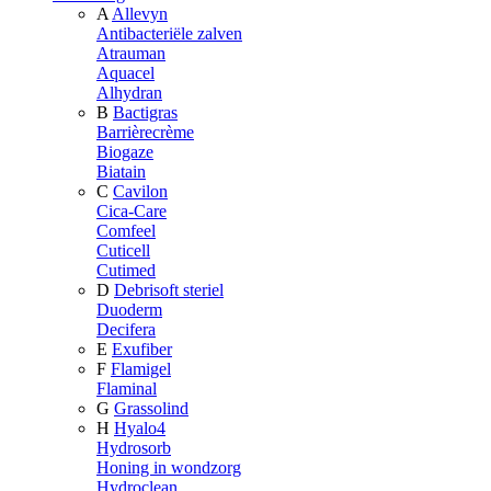
A
Allevyn
Antibacteriële zalven
Atrauman
Aquacel
Alhydran
B
Bactigras
Barrièrecrème
Biogaze
Biatain
C
Cavilon
Cica-Care
Comfeel
Cuticell
Cutimed
D
Debrisoft steriel
Duoderm
Decifera
E
Exufiber
F
Flamigel
Flaminal
G
Grassolind
H
Hyalo4
Hydrosorb
Honing in wondzorg
Hydroclean