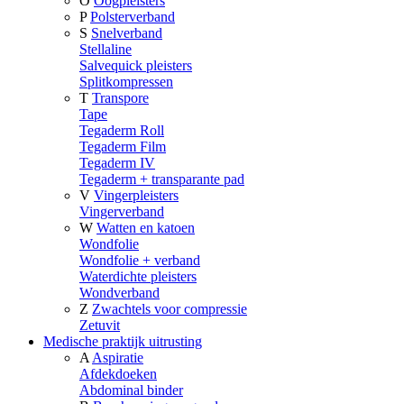
O
Oogpleisters
P
Polsterverband
S
Snelverband
Stellaline
Salvequick pleisters
Splitkompressen
T
Transpore
Tape
Tegaderm Roll
Tegaderm Film
Tegaderm IV
Tegaderm + transparante pad
V
Vingerpleisters
Vingerverband
W
Watten en katoen
Wondfolie
Wondfolie + verband
Waterdichte pleisters
Wondverband
Z
Zwachtels voor compressie
Zetuvit
Medische praktijk uitrusting
A
Aspiratie
Afdekdoeken
Abdominal binder