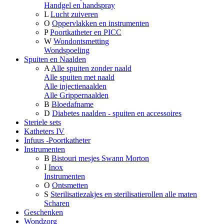
Handgel en handspray
L
Lucht zuiveren
O
Oppervlakken en instrumenten
P
Poortkatheter en PICC
W
Wondontsmetting
Wondspoeling
Spuiten en Naalden
A
Alle spuiten zonder naald
Alle spuiten met naald
Alle injectienaalden
Alle Grippernaalden
B
Bloedafname
D
Diabetes naalden - spuiten en accessoires
Steriele sets
Katheters IV
Infuus -Poortkatheter
Instrumenten
B
Bistouri mesjes Swann Morton
I
Inox
Instrumenten
O
Ontsmetten
S
Sterilisatiezakjes en sterilisatierollen alle maten
Scharen
Geschenken
Wondzorg