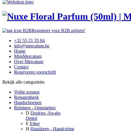
Registreer voor B2B prijzen!
+32 55 21 35 84
info@mercatum.be
Home
MijnMercatum
Over Mercatum
Contact
Reserveren voorschrift
Bekijk alle categorieën
Veilig zonnen
Reisapotheek
Handschoenen
Reinigen - Ontsmetten
D
Doekjes -Swabs
Dettol
E
Ether
H
Handzeep - Handcrème