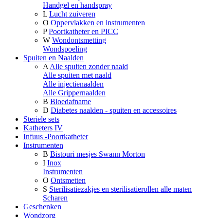
Handgel en handspray
L
Lucht zuiveren
O
Oppervlakken en instrumenten
P
Poortkatheter en PICC
W
Wondontsmetting
Wondspoeling
Spuiten en Naalden
A
Alle spuiten zonder naald
Alle spuiten met naald
Alle injectienaalden
Alle Grippernaalden
B
Bloedafname
D
Diabetes naalden - spuiten en accessoires
Steriele sets
Katheters IV
Infuus -Poortkatheter
Instrumenten
B
Bistouri mesjes Swann Morton
I
Inox
Instrumenten
O
Ontsmetten
S
Sterilisatiezakjes en sterilisatierollen alle maten
Scharen
Geschenken
Wondzorg