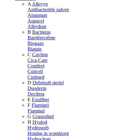
A
Allevyn
Antibacteriële zalven
Atrauman
Aquacel
Alhydran
B
Bactigras
Barrièrecrème
Biogaze
Biatain
C
Cavilon
Cica-Care
Comfeel
Cuticell
Cutimed
D
Debrisoft steriel
Duoderm
Decifera
E
Exufiber
F
Flamigel
Flaminal
G
Grassolind
H
Hyalo4
Hydrosorb
Honing in wondzorg
Hydroclean