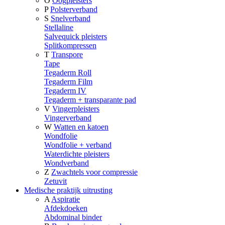
O
Oogpleisters
P
Polsterverband
S
Snelverband
Stellaline
Salvequick pleisters
Splitkompressen
T
Transpore
Tape
Tegaderm Roll
Tegaderm Film
Tegaderm IV
Tegaderm + transparante pad
V
Vingerpleisters
Vingerverband
W
Watten en katoen
Wondfolie
Wondfolie + verband
Waterdichte pleisters
Wondverband
Z
Zwachtels voor compressie
Zetuvit
Medische praktijk uitrusting
A
Aspiratie
Afdekdoeken
Abdominal binder