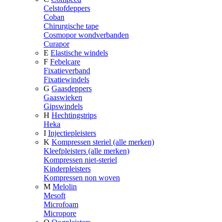
Celstofdeppers
Coban
Chirurgische tape
Cosmopor wondverbanden
Curapor
E
Elastische windels
F
Febelcare
Fixatieverband
Fixatiewindels
G
Gaasdeppers
Gaaswieken
Gipswindels
H
Hechtingstrips
Heka
I
Injectiepleisters
K
Kompressen steriel (alle merken)
Kleefpleisters (alle merken)
Kompressen niet-steriel
Kinderpleisters
Kompressen non woven
M
Melolin
Mesoft
Microfoam
Micropore