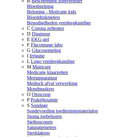
B
Bescherming zorgverlener
Bloedstelping
Beloning - Motivatie kids
Bloeddrukmeters
Benodigdheden verpleegkundige
C
Corona zeftesten
D
Diagnose
E
EKG-gel
F
Flaconnage labo
G
Glucosemeting
I
Irrigatie
L
Logo verpleegkundige
M
Manicure
Medicatie klaarzetten
Meetapparatuur
Medisch afval verwerking
Mondmaskers
O
Otoscoop
P
Praktijkruimte
S
Sondage
Sondevoeding toedieningsmaterialen
Stoma toebehoren
Stethoscopen
Saturatiemeters
Steeklakens