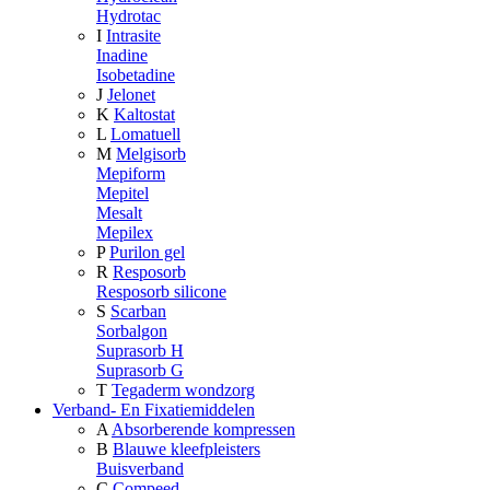
Hydrotac
I
Intrasite
Inadine
Isobetadine
J
Jelonet
K
Kaltostat
L
Lomatuell
M
Melgisorb
Mepiform
Mepitel
Mesalt
Mepilex
P
Purilon gel
R
Resposorb
Resposorb silicone
S
Scarban
Sorbalgon
Suprasorb H
Suprasorb G
T
Tegaderm wondzorg
Verband- En Fixatiemiddelen
A
Absorberende kompressen
B
Blauwe kleefpleisters
Buisverband
C
Compeed