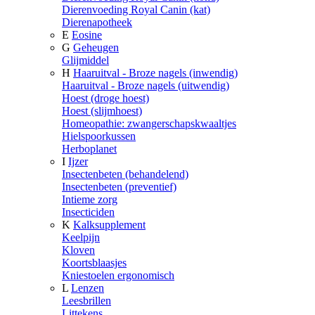
Dierenvoeding Royal Canin (kat)
Dierenapotheek
E
Eosine
G
Geheugen
Glijmiddel
H
Haaruitval - Broze nagels (inwendig)
Haaruitval - Broze nagels (uitwendig)
Hoest (droge hoest)
Hoest (slijmhoest)
Homeopathie: zwangerschapskwaaltjes
Hielspoorkussen
Herboplanet
I
Ijzer
Insectenbeten (behandelend)
Insectenbeten (preventief)
Intieme zorg
Insecticiden
K
Kalksupplement
Keelpijn
Kloven
Koortsblaasjes
Kniestoelen ergonomisch
L
Lenzen
Leesbrillen
Littekens