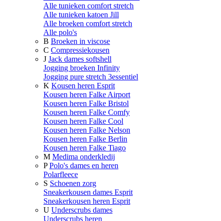
Alle tunieken comfort stretch
Alle tunieken katoen Jill
Alle broeken comfort stretch
Alle polo's
B
Broeken in viscose
C
Compressiekousen
J
Jack dames softshell
Jogging broeken Infinity
Jogging pure stretch 3essentiel
K
Kousen heren Esprit
Kousen heren Falke Airport
Kousen heren Falke Bristol
Kousen heren Falke Comfy
Kousen heren Falke Cool
Kousen heren Falke Nelson
Kousen heren Falke Berlin
Kousen heren Falke Tiago
M
Medima onderkledij
P
Polo's dames en heren
Polarfleece
S
Schoenen zorg
Sneakerkousen dames Esprit
Sneakerkousen heren Esprit
U
Underscrubs dames
Underscrubs heren