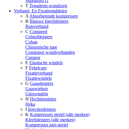
Suprasorb G
T
Tegaderm wondzorg
Verband- En Fixatiemiddelen
A
Absorberende kompressen
B
Blauwe kleefpleisters
Buisverband
C
Compeed
Celstofdeppers
Coban
Chirurgische tape
Cosmopor wondverbanden
Curapor
E
Elastische windels
F
Febelcare
Fixatieverband
Fixatiewindels
G
Gaasdeppers
Gaaswieken
Gipswindels
H
Hechtingstrips
Heka
I
Injectiepleisters
K
Kompressen steriel (alle merken)
Kleefpleisters (alle merken)
Kompressen niet-steriel