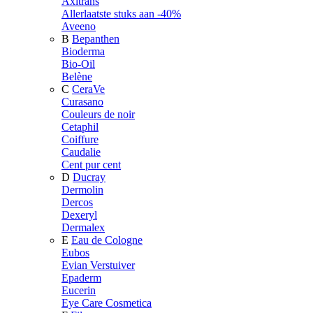
Axitrans
Allerlaatste stuks aan -40%
Aveeno
B
Bepanthen
Bioderma
Bio-Oil
Belène
C
CeraVe
Curasano
Couleurs de noir
Cetaphil
Coiffure
Caudalie
Cent pur cent
D
Ducray
Dermolin
Dercos
Dexeryl
Dermalex
E
Eau de Cologne
Eubos
Evian Verstuiver
Epaderm
Eucerin
Eye Care Cosmetica