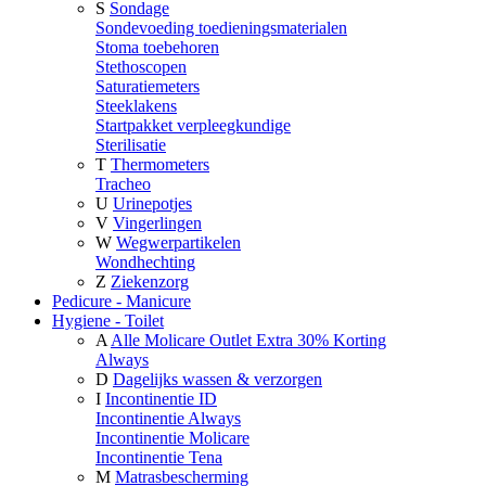
S
Sondage
Sondevoeding toedieningsmaterialen
Stoma toebehoren
Stethoscopen
Saturatiemeters
Steeklakens
Startpakket verpleegkundige
Sterilisatie
T
Thermometers
Tracheo
U
Urinepotjes
V
Vingerlingen
W
Wegwerpartikelen
Wondhechting
Z
Ziekenzorg
Pedicure - Manicure
Hygiene - Toilet
A
Alle Molicare Outlet Extra 30% Korting
Always
D
Dagelijks wassen & verzorgen
I
Incontinentie ID
Incontinentie Always
Incontinentie Molicare
Incontinentie Tena
M
Matrasbescherming