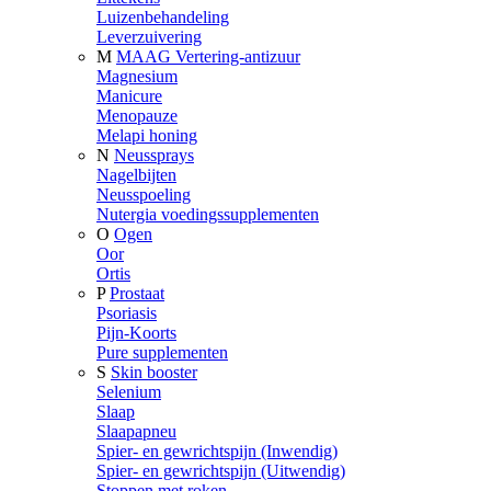
Luizenbehandeling
Leverzuivering
M
MAAG Vertering-antizuur
Magnesium
Manicure
Menopauze
Melapi honing
N
Neussprays
Nagelbijten
Neusspoeling
Nutergia voedingssupplementen
O
Ogen
Oor
Ortis
P
Prostaat
Psoriasis
Pijn-Koorts
Pure supplementen
S
Skin booster
Selenium
Slaap
Slaapapneu
Spier- en gewrichtspijn (Inwendig)
Spier- en gewrichtspijn (Uitwendig)
Stoppen met roken