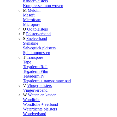
Kinderpleisters
Kompressen non woven
M
Melolin
Mesoft
Microfoam
Micropore
O
Oogpleisters
P
Polsterverband
S
Snelverband
Stellaline
Salvequick pleisters
Splitkompressen
T
Transpore
Tape
Tegaderm Roll
Tegaderm Film
Tegaderm IV
Tegaderm + transparante pad
V
Vingerpleisters
Vingerverband
W
Watten en katoen
Wondfolie
Wondfolie + verband
Waterdichte pleisters
Wondverband