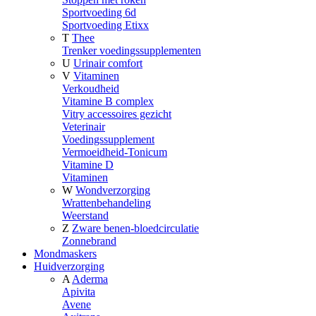
Sportvoeding 6d
Sportvoeding Etixx
T
Thee
Trenker voedingssupplementen
U
Urinair comfort
V
Vitaminen
Verkoudheid
Vitamine B complex
Vitry accessoires gezicht
Veterinair
Voedingssupplement
Vermoeidheid-Tonicum
Vitamine D
Vitaminen
W
Wondverzorging
Wrattenbehandeling
Weerstand
Z
Zware benen-bloedcirculatie
Zonnebrand
Mondmaskers
Huidverzorging
A
Aderma
Apivita
Avene