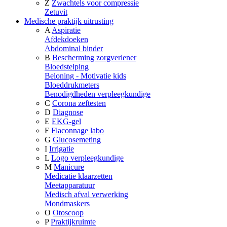
Z
Zwachtels voor compressie
Zetuvit
Medische praktijk uitrusting
A
Aspiratie
Afdekdoeken
Abdominal binder
B
Bescherming zorgverlener
Bloedstelping
Beloning - Motivatie kids
Bloeddrukmeters
Benodigdheden verpleegkundige
C
Corona zeftesten
D
Diagnose
E
EKG-gel
F
Flaconnage labo
G
Glucosemeting
I
Irrigatie
L
Logo verpleegkundige
M
Manicure
Medicatie klaarzetten
Meetapparatuur
Medisch afval verwerking
Mondmaskers
O
Otoscoop
P
Praktijkruimte