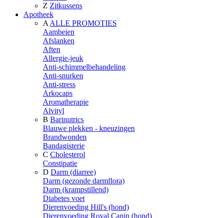
Z
Zitkussens
Apotheek
A
ALLE PROMOTIES
Aambeien
Afslanken
Aften
Allergie-jeuk
Anti-schimmelbehandeling
Anti-snurken
Anti-stress
Arkocaps
Aromatherapie
Alvityl
B
Barinutrics
Blauwe plekken - kneuzingen
Brandwonden
Bandagisterie
C
Cholesterol
Constipatie
D
Darm (diarree)
Darm (gezonde darmflora)
Darm (krampstillend)
Diabetes voet
Dierenvoeding Hill's (hond)
Dierenvoeding Royal Canin (hond)