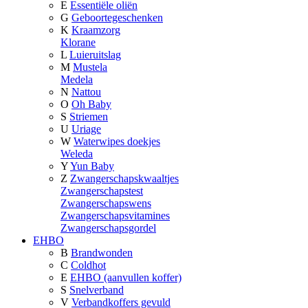
E
Essentiële oliën
G
Geboortegeschenken
K
Kraamzorg
Klorane
L
Luieruitslag
M
Mustela
Medela
N
Nattou
O
Oh Baby
S
Striemen
U
Uriage
W
Waterwipes doekjes
Weleda
Y
Yun Baby
Z
Zwangerschapskwaaltjes
Zwangerschapstest
Zwangerschapswens
Zwangerschapsvitamines
Zwangerschapsgordel
EHBO
B
Brandwonden
C
Coldhot
E
EHBO (aanvullen koffer)
S
Snelverband
V
Verbandkoffers gevuld