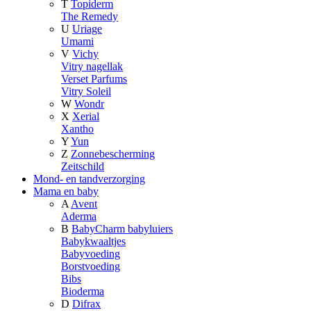
T
Topiderm
The Remedy
U
Uriage
Umami
V
Vichy
Vitry nagellak
Verset Parfums
Vitry Soleil
W
Wondr
X
Xerial
Xantho
Y
Yun
Z
Zonnebescherming
Zeitschild
Mond- en tandverzorging
Mama en baby
A
Avent
Aderma
B
BabyCharm babyluiers
Babykwaaltjes
Babyvoeding
Borstvoeding
Bibs
Bioderma
D
Difrax