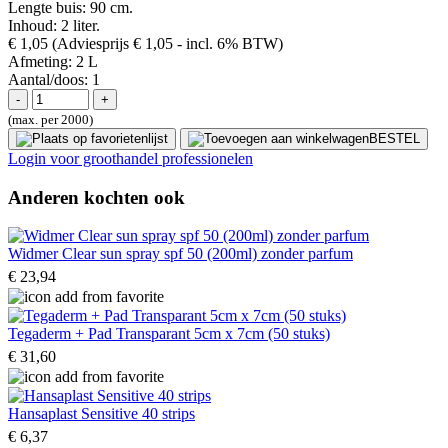
Lengte buis: 90 cm.
Inhoud: 2 liter.
€ 1,05
(Adviesprijs € 1,05
- incl. 6% BTW)
Afmeting:
2 L
Aantal/doos:
1
(max. per 2000)
BESTEL
Login voor groothandel professionelen
Anderen kochten ook
Widmer Clear sun spray spf 50 (200ml) zonder parfum
€ 23,94
Tegaderm + Pad Transparant 5cm x 7cm (50 stuks)
€ 31,60
Hansaplast Sensitive 40 strips
€ 6,37