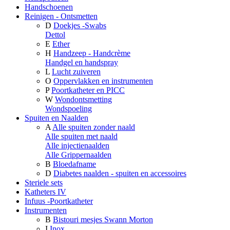
Handschoenen
Reinigen - Ontsmetten
D
Doekjes -Swabs
Dettol
E
Ether
H
Handzeep - Handcrème
Handgel en handspray
L
Lucht zuiveren
O
Oppervlakken en instrumenten
P
Poortkatheter en PICC
W
Wondontsmetting
Wondspoeling
Spuiten en Naalden
A
Alle spuiten zonder naald
Alle spuiten met naald
Alle injectienaalden
Alle Grippernaalden
B
Bloedafname
D
Diabetes naalden - spuiten en accessoires
Steriele sets
Katheters IV
Infuus -Poortkatheter
Instrumenten
B
Bistouri mesjes Swann Morton
I
Inox