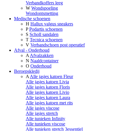
Verbandkoffers leeg
W
Wondspoeling
Wondontsmetting
Medische schoenen
H
Hallux valgus sneakers
P
Podartis schoenen
S
Scholl sandalen
T
Tecnica schoenen
V
Verbandschoen post operatief
Afval - Onderhoud
A
Afvalzakken
N
Naaldcontainer
O
Onderhoud
Beroepskledij
A
Alle jasjes katoen Fleur
Alle jasjes katoen Livia
Alle jasjes katoen Floris
Alle jasjes katoen Livio
Alle jasjes katoen Laura
Alle jasjes katoen met rits
Alle jasjes viscose
Alle jasjes stretch
Alle tunieken Infinity
Alle tunieken viscose
Alle tunieken stretch 3essentiel