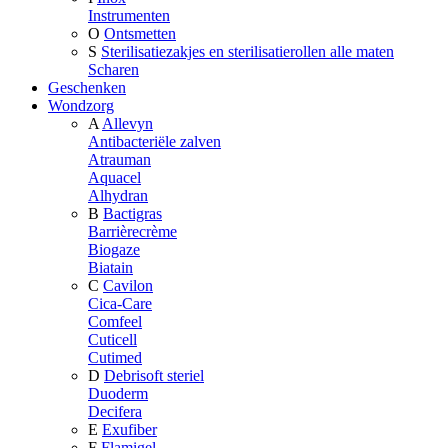
Instrumenten
O
Ontsmetten
S
Sterilisatiezakjes en sterilisatierollen alle maten
Scharen
Geschenken
Wondzorg
A
Allevyn
Antibacteriële zalven
Atrauman
Aquacel
Alhydran
B
Bactigras
Barrièrecrème
Biogaze
Biatain
C
Cavilon
Cica-Care
Comfeel
Cuticell
Cutimed
D
Debrisoft steriel
Duoderm
Decifera
E
Exufiber
F
Flamigel