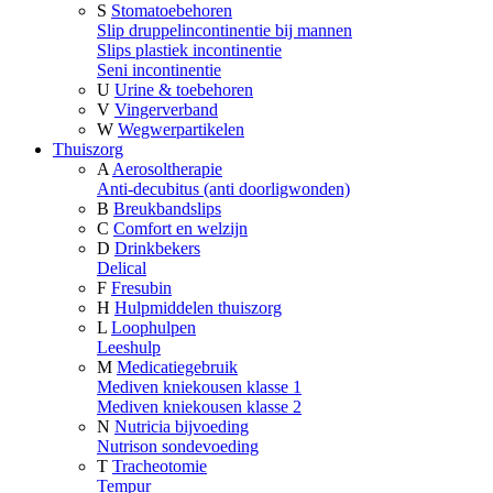
S
Stomatoebehoren
Slip druppelincontinentie bij mannen
Slips plastiek incontinentie
Seni incontinentie
U
Urine & toebehoren
V
Vingerverband
W
Wegwerpartikelen
Thuiszorg
A
Aerosoltherapie
Anti-decubitus (anti doorligwonden)
B
Breukbandslips
C
Comfort en welzijn
D
Drinkbekers
Delical
F
Fresubin
H
Hulpmiddelen thuiszorg
L
Loophulpen
Leeshulp
M
Medicatiegebruik
Mediven kniekousen klasse 1
Mediven kniekousen klasse 2
N
Nutricia bijvoeding
Nutrison sondevoeding
T
Tracheotomie
Tempur