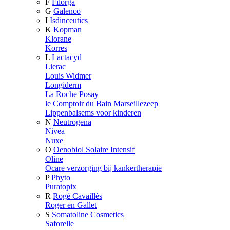
F
Filorga
G
Galenco
I
Isdinceutics
K
Kopman
Klorane
Korres
L
Lactacyd
Lierac
Louis Widmer
Longiderm
La Roche Posay
le Comptoir du Bain Marseillezeep
Lippenbalsems voor kinderen
N
Neutrogena
Nivea
Nuxe
O
Oenobiol Solaire Intensif
Oline
Ocare verzorging bij kankertherapie
P
Phyto
Puratopix
R
Rogé Cavaillès
Roger en Gallet
S
Somatoline Cosmetics
Saforelle