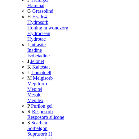
Flaminal
G
Grassolind
H
Hyalo4
Hydrosorb
Honing in wondzorg
Hydroclean
Hydrotac
I
Intrasite
Inadine
Isobetadine
J
Jelonet
K
Kaltostat
L
Lomatuell
M
Melgisorb
Mepiform
Mepitel
Mesalt
Mepilex
P
Purilon gel
R
Resposorb
Resposorb silicone
S
Scarban
Sorbalgon
Suprasorb H