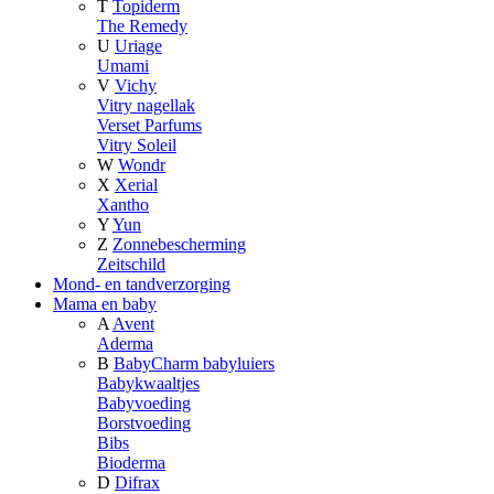
T
Topiderm
The Remedy
U
Uriage
Umami
V
Vichy
Vitry nagellak
Verset Parfums
Vitry Soleil
W
Wondr
X
Xerial
Xantho
Y
Yun
Z
Zonnebescherming
Zeitschild
Mond- en tandverzorging
Mama en baby
A
Avent
Aderma
B
BabyCharm babyluiers
Babykwaaltjes
Babyvoeding
Borstvoeding
Bibs
Bioderma
D
Difrax