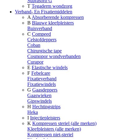
Suprasorb G
T
Tegaderm wondzorg
Verband- En Fixatiemiddelen
A
Absorberende kompressen
B
Blauwe kleefpleisters
Buisverband
C
Compeed
Celstofdeppers
Coban
Chirurgische tape
Cosmopor wondverbanden
Curapor
E
Elastische windels
F
Febelcare
Fixatieverband
Fixatiewindels
G
Gaasdeppers
Gaaswieken
Gipswindels
H
Hechtingstrips
Heka
I
Injectiepleisters
K
Kompressen steriel (alle merken)
Kleefpleisters (alle merken)
Kompressen niet-steriel