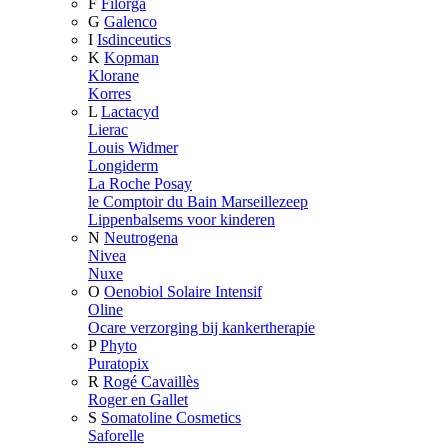
F
Filorga
G
Galenco
I
Isdinceutics
K
Kopman
Klorane
Korres
L
Lactacyd
Lierac
Louis Widmer
Longiderm
La Roche Posay
le Comptoir du Bain Marseillezeep
Lippenbalsems voor kinderen
N
Neutrogena
Nivea
Nuxe
O
Oenobiol Solaire Intensif
Oline
Ocare verzorging bij kankertherapie
P
Phyto
Puratopix
R
Rogé Cavaillès
Roger en Gallet
S
Somatoline Cosmetics
Saforelle