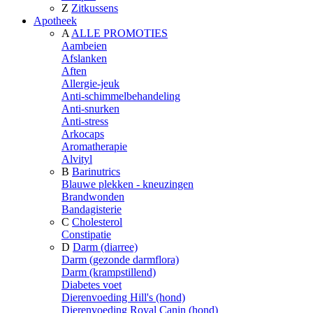
Z
Zitkussens
Apotheek
A
ALLE PROMOTIES
Aambeien
Afslanken
Aften
Allergie-jeuk
Anti-schimmelbehandeling
Anti-snurken
Anti-stress
Arkocaps
Aromatherapie
Alvityl
B
Barinutrics
Blauwe plekken - kneuzingen
Brandwonden
Bandagisterie
C
Cholesterol
Constipatie
D
Darm (diarree)
Darm (gezonde darmflora)
Darm (krampstillend)
Diabetes voet
Dierenvoeding Hill's (hond)
Dierenvoeding Royal Canin (hond)