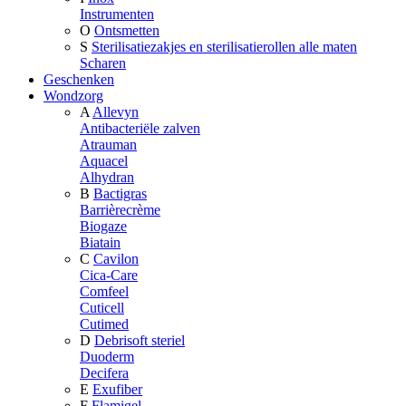
Instrumenten
O
Ontsmetten
S
Sterilisatiezakjes en sterilisatierollen alle maten
Scharen
Geschenken
Wondzorg
A
Allevyn
Antibacteriële zalven
Atrauman
Aquacel
Alhydran
B
Bactigras
Barrièrecrème
Biogaze
Biatain
C
Cavilon
Cica-Care
Comfeel
Cuticell
Cutimed
D
Debrisoft steriel
Duoderm
Decifera
E
Exufiber
F
Flamigel