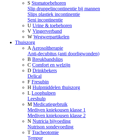
S
Stomatoebehoren
Slip druppelincontinentie bij mannen
Slips plastiek incontinentie
Seni incontinentie
U
Urine & toebehoren
V
Vingerverband
W
Wegwerpartikelen
Thuiszorg
A
Aerosoltherapie
Anti-decubitus (anti doorligwonden)
B
Breukbandslips
C
Comfort en welzijn
D
Drinkbekers
Delical
F
Fresubin
H
Hulpmiddelen thuiszorg
L
Loophulpen
Leeshulp
M
Medicatiegebruik
Mediven kniekousen klasse 1
Mediven kniekousen klasse 2
N
Nutricia bijvoeding
Nutrison sondevoeding
T
Tracheotomie
Tempur