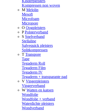
Kinderpleisters
Kompressen non woven
M
Melolin
Mesoft
Microfoam
Micropore
O
Oogpleisters
P
Polsterverband
S
Snelverband
Stellaline
Salvequick pleisters
Splitkompressen
T
Transpore
Tape
Tegaderm Roll
Tegaderm Film
Tegaderm IV
Tegaderm + transparante pad
V
Vingerpleisters
Vingerverband
W
Watten en katoen
Wondfolie
Wondfolie + verband
Waterdichte pleisters
Wondverband