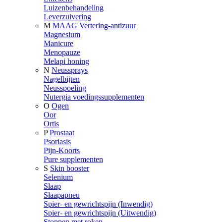
Luizenbehandeling
Leverzuivering
M
MAAG Vertering-antizuur
Magnesium
Manicure
Menopauze
Melapi honing
N
Neussprays
Nagelbijten
Neusspoeling
Nutergia voedingssupplementen
O
Ogen
Oor
Ortis
P
Prostaat
Psoriasis
Pijn-Koorts
Pure supplementen
S
Skin booster
Selenium
Slaap
Slaapapneu
Spier- en gewrichtspijn (Inwendig)
Spier- en gewrichtspijn (Uitwendig)
Stoppen met roken