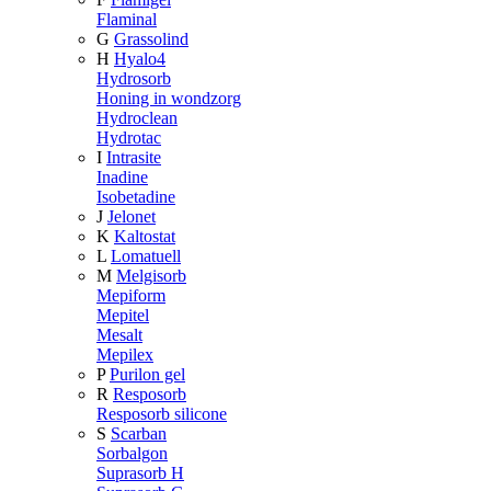
Flaminal
G
Grassolind
H
Hyalo4
Hydrosorb
Honing in wondzorg
Hydroclean
Hydrotac
I
Intrasite
Inadine
Isobetadine
J
Jelonet
K
Kaltostat
L
Lomatuell
M
Melgisorb
Mepiform
Mepitel
Mesalt
Mepilex
P
Purilon gel
R
Resposorb
Resposorb silicone
S
Scarban
Sorbalgon
Suprasorb H