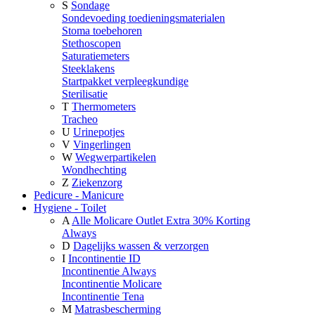
S
Sondage
Sondevoeding toedieningsmaterialen
Stoma toebehoren
Stethoscopen
Saturatiemeters
Steeklakens
Startpakket verpleegkundige
Sterilisatie
T
Thermometers
Tracheo
U
Urinepotjes
V
Vingerlingen
W
Wegwerpartikelen
Wondhechting
Z
Ziekenzorg
Pedicure - Manicure
Hygiene - Toilet
A
Alle Molicare Outlet Extra 30% Korting
Always
D
Dagelijks wassen & verzorgen
I
Incontinentie ID
Incontinentie Always
Incontinentie Molicare
Incontinentie Tena
M
Matrasbescherming