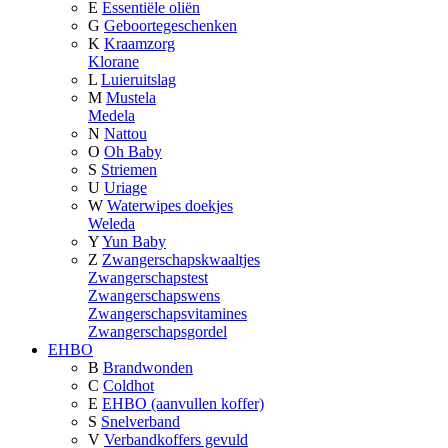
E
Essentiële oliën
G
Geboortegeschenken
K
Kraamzorg
Klorane
L
Luieruitslag
M
Mustela
Medela
N
Nattou
O
Oh Baby
S
Striemen
U
Uriage
W
Waterwipes doekjes
Weleda
Y
Yun Baby
Z
Zwangerschapskwaaltjes
Zwangerschapstest
Zwangerschapswens
Zwangerschapsvitamines
Zwangerschapsgordel
EHBO
B
Brandwonden
C
Coldhot
E
EHBO (aanvullen koffer)
S
Snelverband
V
Verbandkoffers gevuld