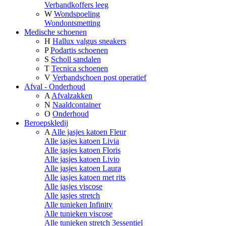
Verbandkoffers leeg
W
Wondspoeling
Wondontsmetting
Medische schoenen
H
Hallux valgus sneakers
P
Podartis schoenen
S
Scholl sandalen
T
Tecnica schoenen
V
Verbandschoen post operatief
Afval - Onderhoud
A
Afvalzakken
N
Naaldcontainer
O
Onderhoud
Beroepskledij
A
Alle jasjes katoen Fleur
Alle jasjes katoen Livia
Alle jasjes katoen Floris
Alle jasjes katoen Livio
Alle jasjes katoen Laura
Alle jasjes katoen met rits
Alle jasjes viscose
Alle jasjes stretch
Alle tunieken Infinity
Alle tunieken viscose
Alle tunieken stretch 3essentiel