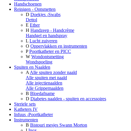
Handschoenen
Reinigen - Ontsmetten
D
Doekjes -Swabs
Dettol
E
Ether
H
Handzeep - Handcrème
Handgel en handspray
L
Lucht zuiveren
O
Oppervlakken en instrumenten
P
Poortkatheter en PICC
W
Wondontsmetting
Wondspoeling
Spuiten en Naalden
A
Alle spuiten zonder naald
Alle spuiten met naald
Alle injectienaalden
Alle Grippernaalden
B
Bloedafname
D
Diabetes naalden - spuiten en accessoires
Steriele sets
Katheters IV
Infuus -Poortkatheter
Instrumenten
B
Bistouri mesjes Swann Morton
I
Inox