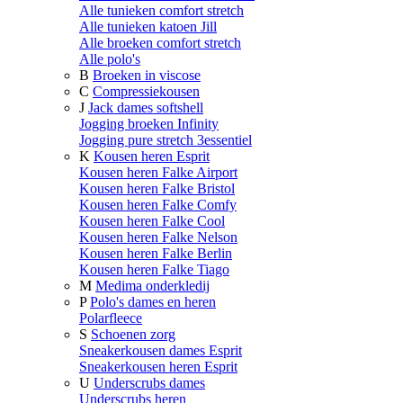
Alle tunieken comfort stretch
Alle tunieken katoen Jill
Alle broeken comfort stretch
Alle polo's
B
Broeken in viscose
C
Compressiekousen
J
Jack dames softshell
Jogging broeken Infinity
Jogging pure stretch 3essentiel
K
Kousen heren Esprit
Kousen heren Falke Airport
Kousen heren Falke Bristol
Kousen heren Falke Comfy
Kousen heren Falke Cool
Kousen heren Falke Nelson
Kousen heren Falke Berlin
Kousen heren Falke Tiago
M
Medima onderkledij
P
Polo's dames en heren
Polarfleece
S
Schoenen zorg
Sneakerkousen dames Esprit
Sneakerkousen heren Esprit
U
Underscrubs dames
Underscrubs heren