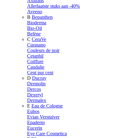
Axitrans
Allerlaatste stuks aan -40%
Aveeno
B
Bepanthen
Bioderma
Bio-Oil
Belène
C
CeraVe
Curasano
Couleurs de noir
Cetaphil
Coiffure
Caudalie
Cent pur cent
D
Ducray
Dermolin
Dercos
Dexeryl
Dermalex
E
Eau de Cologne
Eubos
Evian Verstuiver
Epaderm
Eucerin
Eye Care Cosmetica