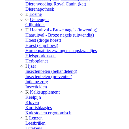
Dierenvoeding Royal Canin (kat)
Dierenapotheek
E
Eosine
G
Geheugen
Glijmiddel
H
Haaruitval - Broze nagels (inwendig)
Haaruitval - Broze nagels (uitwendig)
Hoest (droge hoest)
Hoest (slijmhoest)
Homeopathie: zwangerschapskwaaltjes
Hielspoorkussen
Herboplanet
I
Ijzer
Insectenbeten (behandelend)
Insectenbeten (preventief)
Intieme zorg
Insecticiden
K
Kalksupplement
Keelpijn
Kloven
Koortsblaasjes
Kniestoelen ergonomisch
L
Lenzen
Leesbrillen
Littekens