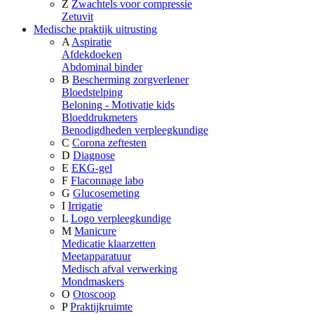
Z
Zwachtels voor compressie
Zetuvit
Medische praktijk uitrusting
A
Aspiratie
Afdekdoeken
Abdominal binder
B
Bescherming zorgverlener
Bloedstelping
Beloning - Motivatie kids
Bloeddrukmeters
Benodigdheden verpleegkundige
C
Corona zeftesten
D
Diagnose
E
EKG-gel
F
Flaconnage labo
G
Glucosemeting
I
Irrigatie
L
Logo verpleegkundige
M
Manicure
Medicatie klaarzetten
Meetapparatuur
Medisch afval verwerking
Mondmaskers
O
Otoscoop
P
Praktijkruimte