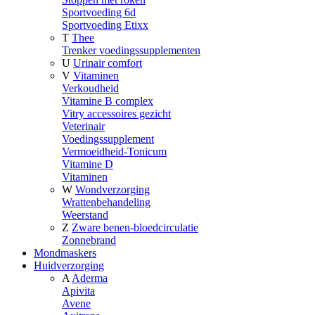
Sportvoeding 6d
Sportvoeding Etixx
T
Thee
Trenker voedingssupplementen
U
Urinair comfort
V
Vitaminen
Verkoudheid
Vitamine B complex
Vitry accessoires gezicht
Veterinair
Voedingssupplement
Vermoeidheid-Tonicum
Vitamine D
Vitaminen
W
Wondverzorging
Wrattenbehandeling
Weerstand
Z
Zware benen-bloedcirculatie
Zonnebrand
Mondmaskers
Huidverzorging
A
Aderma
Apivita
Avene