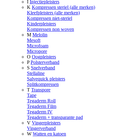
I
Injectiepleisters
K
Kompressen steriel (alle merken)
Kleefpleisters (alle merken)
Kompressen niet-steriel
Kinderpleisters
Kompressen non woven
M
Melolin
Mesoft
Microfoam
Micropore
O
Oogpleisters
P
Polsterverband
S
Snelverband
Stellaline
Salvequick pleisters
Splitkompressen
T
Transpore
Tape
Tegaderm Roll
Tegaderm Film
Tegaderm IV
Tegaderm + transparante pad
V
Vingerpleisters
Vingerverband
W
Watten en katoen