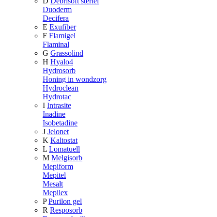
D
Debrisoft steriel
Duoderm
Decifera
E
Exufiber
F
Flamigel
Flaminal
G
Grassolind
H
Hyalo4
Hydrosorb
Honing in wondzorg
Hydroclean
Hydrotac
I
Intrasite
Inadine
Isobetadine
J
Jelonet
K
Kaltostat
L
Lomatuell
M
Melgisorb
Mepiform
Mepitel
Mesalt
Mepilex
P
Purilon gel
R
Resposorb