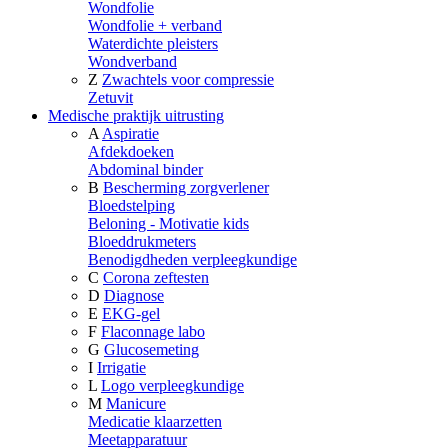
Wondfolie
Wondfolie + verband
Waterdichte pleisters
Wondverband
Z
Zwachtels voor compressie
Zetuvit
Medische praktijk uitrusting
A
Aspiratie
Afdekdoeken
Abdominal binder
B
Bescherming zorgverlener
Bloedstelping
Beloning - Motivatie kids
Bloeddrukmeters
Benodigdheden verpleegkundige
C
Corona zeftesten
D
Diagnose
E
EKG-gel
F
Flaconnage labo
G
Glucosemeting
I
Irrigatie
L
Logo verpleegkundige
M
Manicure
Medicatie klaarzetten
Meetapparatuur