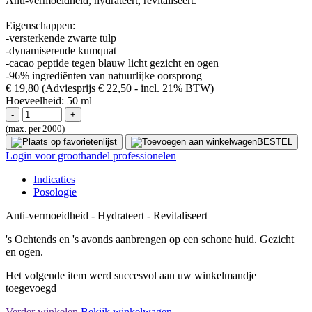
Anti-vermoeidheid, hydrateert, revitaliseert.
Eigenschappen:
-versterkende zwarte tulp
-dynamiserende kumquat
-cacao peptide tegen blauw licht gezicht en ogen
-96% ingrediënten van natuurlijke oorsprong
€ 19,80
(Adviesprijs € 22,50
- incl. 21% BTW)
Hoeveelheid:
50 ml
(max. per 2000)
BESTEL
Login voor groothandel professionelen
Indicaties
Posologie
Anti-vermoeidheid - Hydrateert - Revitaliseert
's Ochtends en 's avonds aanbrengen op een schone huid. Gezicht
en ogen.
Het volgende item werd succesvol aan uw winkelmandje
toegevoegd
Verder winkelen
Bekijk winkelwagen