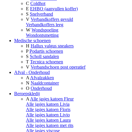
C
Coldhot
E
EHBO (aanvullen koffer)
S
Snelverband
V
Verbandkoffers gevuld
Verbandkoffers leeg
W
Wondspoeling
Wondontsmetting
Medische schoenen
H
Hallux valgus sneakers
P
Podartis schoenen
S
Scholl sandalen
T
Tecnica schoenen
V
Verbandschoen post operatief
Afval - Onderhoud
A
Afvalzakken
N
Naaldcontainer
O
Onderhoud
Beroepskledij
A
Alle jasjes katoen Fleur
Alle jasjes katoen Livia
Alle jasjes katoen Floris
Alle jasjes katoen Livio
Alle jasjes katoen Laura
Alle jasjes katoen met rits
Alle jasjes viscose