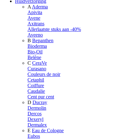
Huidverzorging
A
Aderma
Apivita
Avene
Axitrans
Allerlaatste stuks aan -40%
Aveeno
B
Bepanthen
Bioderma
Bio-Oil
Belène
C
CeraVe
Curasano
Couleurs de noir
Cetaphil
Coiffure
Caudalie
Cent pur cent
D
Ducray
Dermolin
Dercos
Dexeryl
Dermalex
E
Eau de Cologne
Eubos