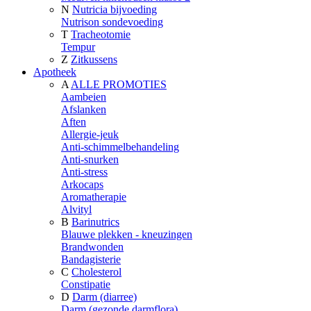
N
Nutricia bijvoeding
Nutrison sondevoeding
T
Tracheotomie
Tempur
Z
Zitkussens
Apotheek
A
ALLE PROMOTIES
Aambeien
Afslanken
Aften
Allergie-jeuk
Anti-schimmelbehandeling
Anti-snurken
Anti-stress
Arkocaps
Aromatherapie
Alvityl
B
Barinutrics
Blauwe plekken - kneuzingen
Brandwonden
Bandagisterie
C
Cholesterol
Constipatie
D
Darm (diarree)
Darm (gezonde darmflora)