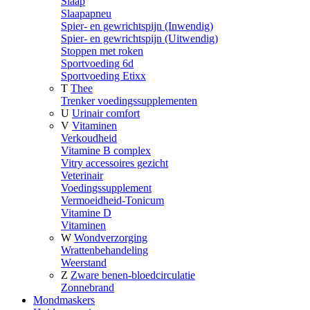
Slaap
Slaapapneu
Spier- en gewrichtspijn (Inwendig)
Spier- en gewrichtspijn (Uitwendig)
Stoppen met roken
Sportvoeding 6d
Sportvoeding Etixx
T
Thee
Trenker voedingssupplementen
U
Urinair comfort
V
Vitaminen
Verkoudheid
Vitamine B complex
Vitry accessoires gezicht
Veterinair
Voedingssupplement
Vermoeidheid-Tonicum
Vitamine D
Vitaminen
W
Wondverzorging
Wrattenbehandeling
Weerstand
Z
Zware benen-bloedcirculatie
Zonnebrand
Mondmaskers