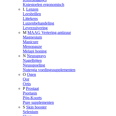
Kniestoelen ergonomisch
L
Lenzen
Leesbrillen
Littekens
Luizenbehandeling
Leverzuivering
M
MAAG Vertering-antizuur
Magnesium
Manicure
Menopauze
Melapi honing
N
Neussprays
Nagelbijten
Neusspoeling
Nutergia voedingssupplementen
O
Ogen
Oor
Ortis
P
Prostaat
Psoriasis
Pijn-Koorts
Pure supplementen
S
Skin booster
Selenium