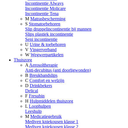
Incontinentie Always
Incontinentie Molicare
Incontinentie Tena
M
Matrasbescherming
S
Stomatoebehoren
Slip druppelincontinentie bij mannen
Slips plastiek incontinentie
Seni incontinentie
U
Urine & toebehoren
V
Vingerverband
W
Wegwerpartikelen
Thuiszorg
A
Aerosoltherapie
Anti-decubitus (anti doorligwonden)
B
Breukbandslips
C
Comfort en welzijn
D
Drinkbekers
Delical
F
Fresubin
H
Hulpmiddelen thuiszorg
L
Loophulpen
Leeshulp
M
Medicatiegebruik
Mediven kniekousen klasse 1
Mediven kniekousen klasse 2