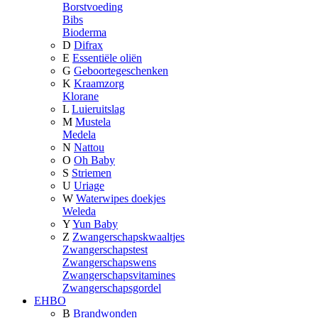
Borstvoeding
Bibs
Bioderma
D
Difrax
E
Essentiële oliën
G
Geboortegeschenken
K
Kraamzorg
Klorane
L
Luieruitslag
M
Mustela
Medela
N
Nattou
O
Oh Baby
S
Striemen
U
Uriage
W
Waterwipes doekjes
Weleda
Y
Yun Baby
Z
Zwangerschapskwaaltjes
Zwangerschapstest
Zwangerschapswens
Zwangerschapsvitamines
Zwangerschapsgordel
EHBO
B
Brandwonden