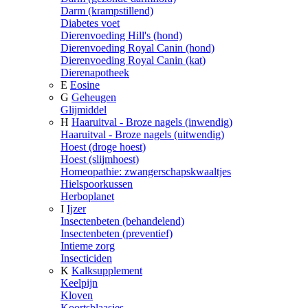
Darm (krampstillend)
Diabetes voet
Dierenvoeding Hill's (hond)
Dierenvoeding Royal Canin (hond)
Dierenvoeding Royal Canin (kat)
Dierenapotheek
E
Eosine
G
Geheugen
Glijmiddel
H
Haaruitval - Broze nagels (inwendig)
Haaruitval - Broze nagels (uitwendig)
Hoest (droge hoest)
Hoest (slijmhoest)
Homeopathie: zwangerschapskwaaltjes
Hielspoorkussen
Herboplanet
I
Ijzer
Insectenbeten (behandelend)
Insectenbeten (preventief)
Intieme zorg
Insecticiden
K
Kalksupplement
Keelpijn
Kloven
Koortsblaasjes