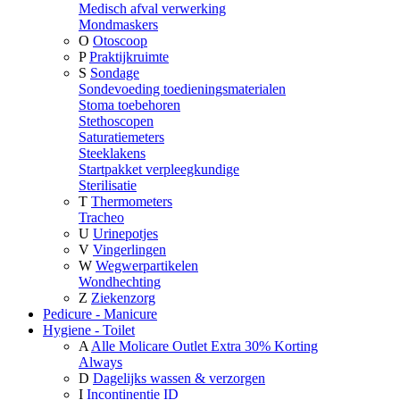
Medisch afval verwerking
Mondmaskers
O
Otoscoop
P
Praktijkruimte
S
Sondage
Sondevoeding toedieningsmaterialen
Stoma toebehoren
Stethoscopen
Saturatiemeters
Steeklakens
Startpakket verpleegkundige
Sterilisatie
T
Thermometers
Tracheo
U
Urinepotjes
V
Vingerlingen
W
Wegwerpartikelen
Wondhechting
Z
Ziekenzorg
Pedicure - Manicure
Hygiene - Toilet
A
Alle Molicare Outlet Extra 30% Korting
Always
D
Dagelijks wassen & verzorgen
I
Incontinentie ID