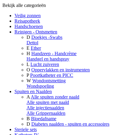
Bekijk alle categorieën
Veilig zonnen
Reisapotheek
Handschoenen
Reinigen - Ontsmetten
D
Doekjes -Swabs
Dettol
E
Ether
H
Handzeep - Handcrème
Handgel en handspray
L
Lucht zuiveren
O
Oppervlakken en instrumenten
P
Poortkatheter en PICC
W
Wondontsmetting
Wondspoeling
Spuiten en Naalden
A
Alle spuiten zonder naald
Alle spuiten met naald
Alle injectienaalden
Alle Grippernaalden
B
Bloedafname
D
Diabetes naalden - spuiten en accessoires
Steriele sets
Katheters IV