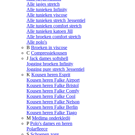
Alle jasjes stretch
Alle tunieken Infinity
Alle tunieken viscose
Alle tunieken stretch 3essentiel
Alle tunieken comfort stretch
Alle tunieken katoen Jill
Alle broeken comfort stretch
Alle polo's
B
Broeken in viscose
C
Compressiekousen
J
Jack dames softshell
Jogging broeken Infinity
Jogging pure stretch 3essentiel
K
Kousen heren Esprit
Kousen heren Falke Airport
Kousen heren Falke Bristol
Kousen heren Falke Comfy
Kousen heren Falke Cool
Kousen heren Falke Nelson
Kousen heren Falke Berlin
Kousen heren Falke Tiago
M
Medima onderkledij
P
Polo's dames en heren
Polarfleece
S
Schoenen zorg