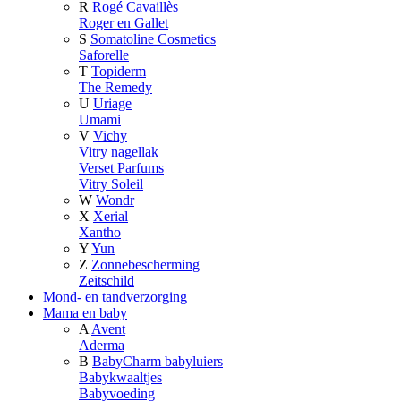
R
Rogé Cavaillès
Roger en Gallet
S
Somatoline Cosmetics
Saforelle
T
Topiderm
The Remedy
U
Uriage
Umami
V
Vichy
Vitry nagellak
Verset Parfums
Vitry Soleil
W
Wondr
X
Xerial
Xantho
Y
Yun
Z
Zonnebescherming
Zeitschild
Mond- en tandverzorging
Mama en baby
A
Avent
Aderma
B
BabyCharm babyluiers
Babykwaaltjes
Babyvoeding