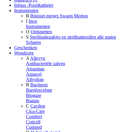
Infuus -Poortkatheter
Instrumenten
B
Bistouri mesjes Swann Morton
I
Inox
Instrumenten
O
Ontsmetten
S
Sterilisatiezakjes en sterilisatierollen alle maten
Scharen
Geschenken
Wondzorg
A
Allevyn
Antibacteriële zalven
Atrauman
Aquacel
Alhydran
B
Bactigras
Barrièrecrème
Biogaze
Biatain
C
Cavilon
Cica-Care
Comfeel
Cuticell
Cutimed