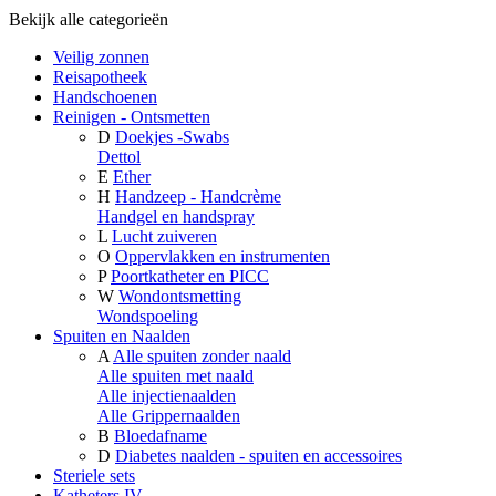
Bekijk alle categorieën
Veilig zonnen
Reisapotheek
Handschoenen
Reinigen - Ontsmetten
D
Doekjes -Swabs
Dettol
E
Ether
H
Handzeep - Handcrème
Handgel en handspray
L
Lucht zuiveren
O
Oppervlakken en instrumenten
P
Poortkatheter en PICC
W
Wondontsmetting
Wondspoeling
Spuiten en Naalden
A
Alle spuiten zonder naald
Alle spuiten met naald
Alle injectienaalden
Alle Grippernaalden
B
Bloedafname
D
Diabetes naalden - spuiten en accessoires
Steriele sets
Katheters IV