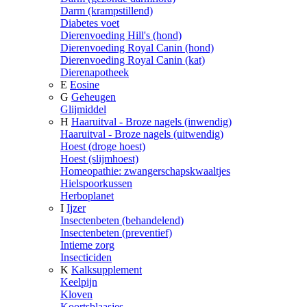
Darm (krampstillend)
Diabetes voet
Dierenvoeding Hill's (hond)
Dierenvoeding Royal Canin (hond)
Dierenvoeding Royal Canin (kat)
Dierenapotheek
E
Eosine
G
Geheugen
Glijmiddel
H
Haaruitval - Broze nagels (inwendig)
Haaruitval - Broze nagels (uitwendig)
Hoest (droge hoest)
Hoest (slijmhoest)
Homeopathie: zwangerschapskwaaltjes
Hielspoorkussen
Herboplanet
I
Ijzer
Insectenbeten (behandelend)
Insectenbeten (preventief)
Intieme zorg
Insecticiden
K
Kalksupplement
Keelpijn
Kloven
Koortsblaasjes