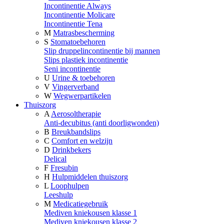
Incontinentie Always
Incontinentie Molicare
Incontinentie Tena
M
Matrasbescherming
S
Stomatoebehoren
Slip druppelincontinentie bij mannen
Slips plastiek incontinentie
Seni incontinentie
U
Urine & toebehoren
V
Vingerverband
W
Wegwerpartikelen
Thuiszorg
A
Aerosoltherapie
Anti-decubitus (anti doorligwonden)
B
Breukbandslips
C
Comfort en welzijn
D
Drinkbekers
Delical
F
Fresubin
H
Hulpmiddelen thuiszorg
L
Loophulpen
Leeshulp
M
Medicatiegebruik
Mediven kniekousen klasse 1
Mediven kniekousen klasse 2