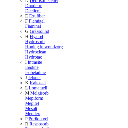
D
Debrisoft steriel
Duoderm
Decifera
E
Exufiber
F
Flamigel
Flaminal
G
Grassolind
H
Hyalo4
Hydrosorb
Honing in wondzorg
Hydroclean
Hydrotac
I
Intrasite
Inadine
Isobetadine
J
Jelonet
K
Kaltostat
L
Lomatuell
M
Melgisorb
Mepiform
Mepitel
Mesalt
Mepilex
P
Purilon gel
R
Resposorb