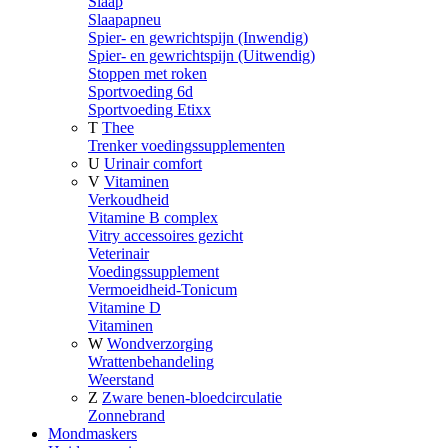
Slaap
Slaapapneu
Spier- en gewrichtspijn (Inwendig)
Spier- en gewrichtspijn (Uitwendig)
Stoppen met roken
Sportvoeding 6d
Sportvoeding Etixx
T
Thee
Trenker voedingssupplementen
U
Urinair comfort
V
Vitaminen
Verkoudheid
Vitamine B complex
Vitry accessoires gezicht
Veterinair
Voedingssupplement
Vermoeidheid-Tonicum
Vitamine D
Vitaminen
W
Wondverzorging
Wrattenbehandeling
Weerstand
Z
Zware benen-bloedcirculatie
Zonnebrand
Mondmaskers