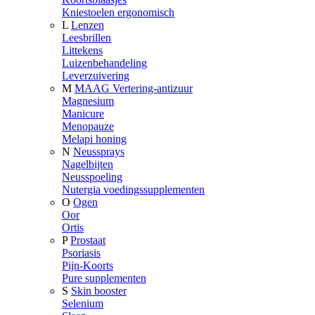
Kniestoelen ergonomisch
L
Lenzen
Leesbrillen
Littekens
Luizenbehandeling
Leverzuivering
M
MAAG Vertering-antizuur
Magnesium
Manicure
Menopauze
Melapi honing
N
Neussprays
Nagelbijten
Neusspoeling
Nutergia voedingssupplementen
O
Ogen
Oor
Ortis
P
Prostaat
Psoriasis
Pijn-Koorts
Pure supplementen
S
Skin booster
Selenium