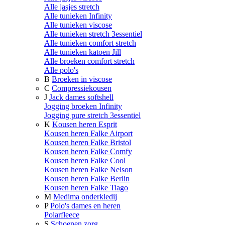
Alle jasjes stretch
Alle tunieken Infinity
Alle tunieken viscose
Alle tunieken stretch 3essentiel
Alle tunieken comfort stretch
Alle tunieken katoen Jill
Alle broeken comfort stretch
Alle polo's
B
Broeken in viscose
C
Compressiekousen
J
Jack dames softshell
Jogging broeken Infinity
Jogging pure stretch 3essentiel
K
Kousen heren Esprit
Kousen heren Falke Airport
Kousen heren Falke Bristol
Kousen heren Falke Comfy
Kousen heren Falke Cool
Kousen heren Falke Nelson
Kousen heren Falke Berlin
Kousen heren Falke Tiago
M
Medima onderkledij
P
Polo's dames en heren
Polarfleece
S
Schoenen zorg