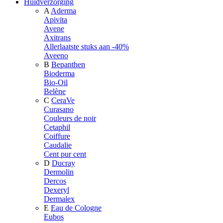
Huidverzorging
A
Aderma
Apivita
Avene
Axitrans
Allerlaatste stuks aan -40%
Aveeno
B
Bepanthen
Bioderma
Bio-Oil
Belène
C
CeraVe
Curasano
Couleurs de noir
Cetaphil
Coiffure
Caudalie
Cent pur cent
D
Ducray
Dermolin
Dercos
Dexeryl
Dermalex
E
Eau de Cologne
Eubos