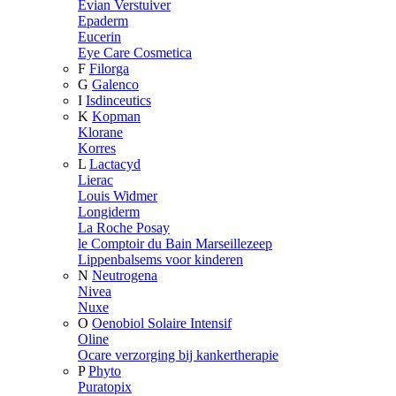
Evian Verstuiver
Epaderm
Eucerin
Eye Care Cosmetica
F
Filorga
G
Galenco
I
Isdinceutics
K
Kopman
Klorane
Korres
L
Lactacyd
Lierac
Louis Widmer
Longiderm
La Roche Posay
le Comptoir du Bain Marseillezeep
Lippenbalsems voor kinderen
N
Neutrogena
Nivea
Nuxe
O
Oenobiol Solaire Intensif
Oline
Ocare verzorging bij kankertherapie
P
Phyto
Puratopix