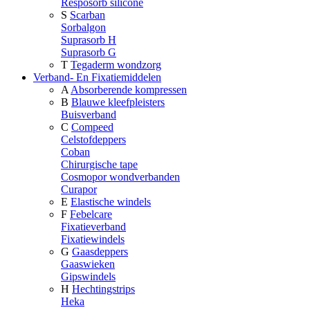
Resposorb silicone
S
Scarban
Sorbalgon
Suprasorb H
Suprasorb G
T
Tegaderm wondzorg
Verband- En Fixatiemiddelen
A
Absorberende kompressen
B
Blauwe kleefpleisters
Buisverband
C
Compeed
Celstofdeppers
Coban
Chirurgische tape
Cosmopor wondverbanden
Curapor
E
Elastische windels
F
Febelcare
Fixatieverband
Fixatiewindels
G
Gaasdeppers
Gaaswieken
Gipswindels
H
Hechtingstrips
Heka