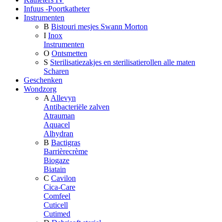
Infuus -Poortkatheter
Instrumenten
B
Bistouri mesjes Swann Morton
I
Inox
Instrumenten
O
Ontsmetten
S
Sterilisatiezakjes en sterilisatierollen alle maten
Scharen
Geschenken
Wondzorg
A
Allevyn
Antibacteriële zalven
Atrauman
Aquacel
Alhydran
B
Bactigras
Barrièrecrème
Biogaze
Biatain
C
Cavilon
Cica-Care
Comfeel
Cuticell
Cutimed