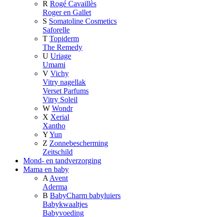
R
Rogé Cavaillès
Roger en Gallet
S
Somatoline Cosmetics
Saforelle
T
Topiderm
The Remedy
U
Uriage
Umami
V
Vichy
Vitry nagellak
Verset Parfums
Vitry Soleil
W
Wondr
X
Xerial
Xantho
Y
Yun
Z
Zonnebescherming
Zeitschild
Mond- en tandverzorging
Mama en baby
A
Avent
Aderma
B
BabyCharm babyluiers
Babykwaaltjes
Babyvoeding