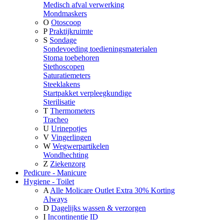
Medisch afval verwerking
Mondmaskers
O
Otoscoop
P
Praktijkruimte
S
Sondage
Sondevoeding toedieningsmaterialen
Stoma toebehoren
Stethoscopen
Saturatiemeters
Steeklakens
Startpakket verpleegkundige
Sterilisatie
T
Thermometers
Tracheo
U
Urinepotjes
V
Vingerlingen
W
Wegwerpartikelen
Wondhechting
Z
Ziekenzorg
Pedicure - Manicure
Hygiene - Toilet
A
Alle Molicare Outlet Extra 30% Korting
Always
D
Dagelijks wassen & verzorgen
I
Incontinentie ID