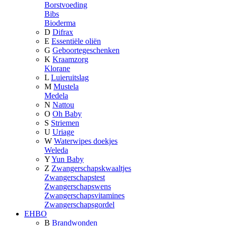
Borstvoeding
Bibs
Bioderma
D
Difrax
E
Essentiële oliën
G
Geboortegeschenken
K
Kraamzorg
Klorane
L
Luieruitslag
M
Mustela
Medela
N
Nattou
O
Oh Baby
S
Striemen
U
Uriage
W
Waterwipes doekjes
Weleda
Y
Yun Baby
Z
Zwangerschapskwaaltjes
Zwangerschapstest
Zwangerschapswens
Zwangerschapsvitamines
Zwangerschapsgordel
EHBO
B
Brandwonden