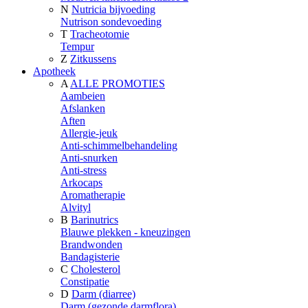
N
Nutricia bijvoeding
Nutrison sondevoeding
T
Tracheotomie
Tempur
Z
Zitkussens
Apotheek
A
ALLE PROMOTIES
Aambeien
Afslanken
Aften
Allergie-jeuk
Anti-schimmelbehandeling
Anti-snurken
Anti-stress
Arkocaps
Aromatherapie
Alvityl
B
Barinutrics
Blauwe plekken - kneuzingen
Brandwonden
Bandagisterie
C
Cholesterol
Constipatie
D
Darm (diarree)
Darm (gezonde darmflora)