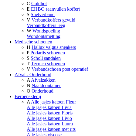
C
Coldhot
E
EHBO (aanvullen koffer)
S
Snelverband
V
Verbandkoffers gevuld
Verbandkoffers leeg
W
Wondspoeling
Wondontsmetting
Medische schoenen
H
Hallux valgus sneakers
P
Podartis schoenen
S
Scholl sandalen
T
Tecnica schoenen
V
Verbandschoen post operatief
Afval - Onderhoud
A
Afvalzakken
N
Naaldcontainer
O
Onderhoud
Beroepskledij
A
Alle jasjes katoen Fleur
Alle jasjes katoen Livia
Alle jasjes katoen Floris
Alle jasjes katoen Livio
Alle jasjes katoen Laura
Alle jasjes katoen met rits
Alle jasjes viscose