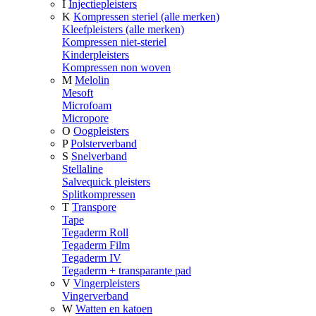
I
Injectiepleisters
K
Kompressen steriel (alle merken)
Kleefpleisters (alle merken)
Kompressen niet-steriel
Kinderpleisters
Kompressen non woven
M
Melolin
Mesoft
Microfoam
Micropore
O
Oogpleisters
P
Polsterverband
S
Snelverband
Stellaline
Salvequick pleisters
Splitkompressen
T
Transpore
Tape
Tegaderm Roll
Tegaderm Film
Tegaderm IV
Tegaderm + transparante pad
V
Vingerpleisters
Vingerverband
W
Watten en katoen