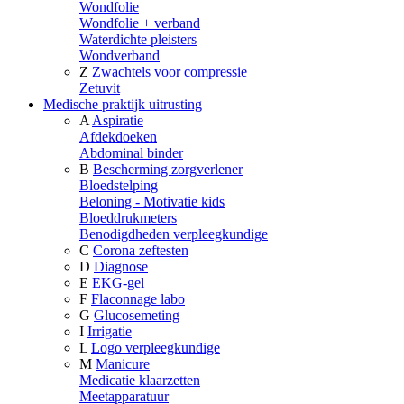
Wondfolie
Wondfolie + verband
Waterdichte pleisters
Wondverband
Z
Zwachtels voor compressie
Zetuvit
Medische praktijk uitrusting
A
Aspiratie
Afdekdoeken
Abdominal binder
B
Bescherming zorgverlener
Bloedstelping
Beloning - Motivatie kids
Bloeddrukmeters
Benodigdheden verpleegkundige
C
Corona zeftesten
D
Diagnose
E
EKG-gel
F
Flaconnage labo
G
Glucosemeting
I
Irrigatie
L
Logo verpleegkundige
M
Manicure
Medicatie klaarzetten
Meetapparatuur