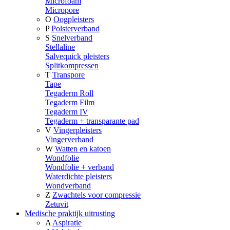
Microfoam
Micropore
O
Oogpleisters
P
Polsterverband
S
Snelverband
Stellaline
Salvequick pleisters
Splitkompressen
T
Transpore
Tape
Tegaderm Roll
Tegaderm Film
Tegaderm IV
Tegaderm + transparante pad
V
Vingerpleisters
Vingerverband
W
Watten en katoen
Wondfolie
Wondfolie + verband
Waterdichte pleisters
Wondverband
Z
Zwachtels voor compressie
Zetuvit
Medische praktijk uitrusting
A
Aspiratie