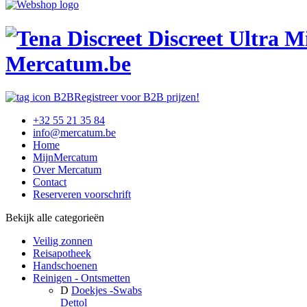
Mercatum.be
Registreer voor B2B prijzen!
+32 55 21 35 84
info@mercatum.be
Home
MijnMercatum
Over Mercatum
Contact
Reserveren voorschrift
Bekijk alle categorieën
Veilig zonnen
Reisapotheek
Handschoenen
Reinigen - Ontsmetten
D
Doekjes -Swabs
Dettol