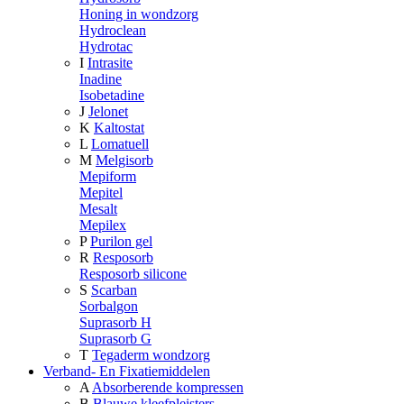
Honing in wondzorg
Hydroclean
Hydrotac
I
Intrasite
Inadine
Isobetadine
J
Jelonet
K
Kaltostat
L
Lomatuell
M
Melgisorb
Mepiform
Mepitel
Mesalt
Mepilex
P
Purilon gel
R
Resposorb
Resposorb silicone
S
Scarban
Sorbalgon
Suprasorb H
Suprasorb G
T
Tegaderm wondzorg
Verband- En Fixatiemiddelen
A
Absorberende kompressen
B
Blauwe kleefpleisters