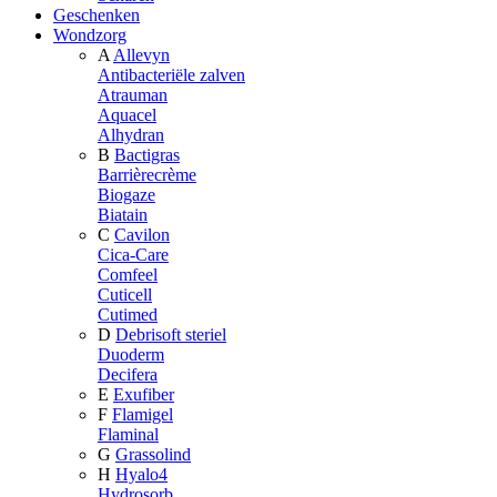
Geschenken
Wondzorg
A
Allevyn
Antibacteriële zalven
Atrauman
Aquacel
Alhydran
B
Bactigras
Barrièrecrème
Biogaze
Biatain
C
Cavilon
Cica-Care
Comfeel
Cuticell
Cutimed
D
Debrisoft steriel
Duoderm
Decifera
E
Exufiber
F
Flamigel
Flaminal
G
Grassolind
H
Hyalo4
Hydrosorb