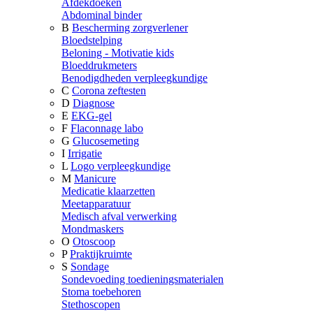
Afdekdoeken
Abdominal binder
B
Bescherming zorgverlener
Bloedstelping
Beloning - Motivatie kids
Bloeddrukmeters
Benodigdheden verpleegkundige
C
Corona zeftesten
D
Diagnose
E
EKG-gel
F
Flaconnage labo
G
Glucosemeting
I
Irrigatie
L
Logo verpleegkundige
M
Manicure
Medicatie klaarzetten
Meetapparatuur
Medisch afval verwerking
Mondmaskers
O
Otoscoop
P
Praktijkruimte
S
Sondage
Sondevoeding toedieningsmaterialen
Stoma toebehoren
Stethoscopen