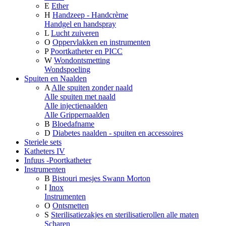
E
Ether
H
Handzeep - Handcrème
Handgel en handspray
L
Lucht zuiveren
O
Oppervlakken en instrumenten
P
Poortkatheter en PICC
W
Wondontsmetting
Wondspoeling
Spuiten en Naalden
A
Alle spuiten zonder naald
Alle spuiten met naald
Alle injectienaalden
Alle Grippernaalden
B
Bloedafname
D
Diabetes naalden - spuiten en accessoires
Steriele sets
Katheters IV
Infuus -Poortkatheter
Instrumenten
B
Bistouri mesjes Swann Morton
I
Inox
Instrumenten
O
Ontsmetten
S
Sterilisatiezakjes en sterilisatierollen alle maten
Scharen