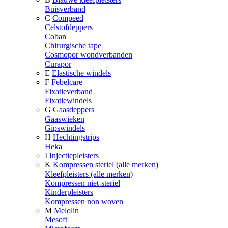
Buisverband
C
Compeed
Celstofdeppers
Coban
Chirurgische tape
Cosmopor wondverbanden
Curapor
E
Elastische windels
F
Febelcare
Fixatieverband
Fixatiewindels
G
Gaasdeppers
Gaaswieken
Gipswindels
H
Hechtingstrips
Heka
I
Injectiepleisters
K
Kompressen steriel (alle merken)
Kleefpleisters (alle merken)
Kompressen niet-steriel
Kinderpleisters
Kompressen non woven
M
Melolin
Mesoft