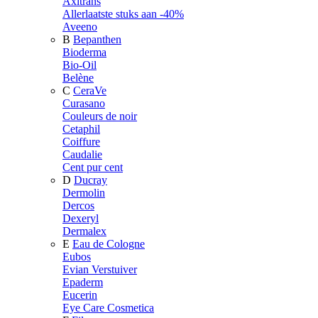
Axitrans
Allerlaatste stuks aan -40%
Aveeno
B
Bepanthen
Bioderma
Bio-Oil
Belène
C
CeraVe
Curasano
Couleurs de noir
Cetaphil
Coiffure
Caudalie
Cent pur cent
D
Ducray
Dermolin
Dercos
Dexeryl
Dermalex
E
Eau de Cologne
Eubos
Evian Verstuiver
Epaderm
Eucerin
Eye Care Cosmetica