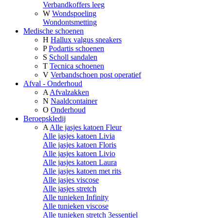
Verbandkoffers leeg
W
Wondspoeling
Wondontsmetting
Medische schoenen
H
Hallux valgus sneakers
P
Podartis schoenen
S
Scholl sandalen
T
Tecnica schoenen
V
Verbandschoen post operatief
Afval - Onderhoud
A
Afvalzakken
N
Naaldcontainer
O
Onderhoud
Beroepskledij
A
Alle jasjes katoen Fleur
Alle jasjes katoen Livia
Alle jasjes katoen Floris
Alle jasjes katoen Livio
Alle jasjes katoen Laura
Alle jasjes katoen met rits
Alle jasjes viscose
Alle jasjes stretch
Alle tunieken Infinity
Alle tunieken viscose
Alle tunieken stretch 3essentiel