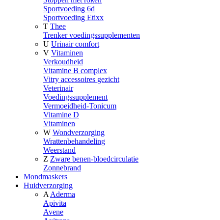
Sportvoeding 6d
Sportvoeding Etixx
T
Thee
Trenker voedingssupplementen
U
Urinair comfort
V
Vitaminen
Verkoudheid
Vitamine B complex
Vitry accessoires gezicht
Veterinair
Voedingssupplement
Vermoeidheid-Tonicum
Vitamine D
Vitaminen
W
Wondverzorging
Wrattenbehandeling
Weerstand
Z
Zware benen-bloedcirculatie
Zonnebrand
Mondmaskers
Huidverzorging
A
Aderma
Apivita
Avene