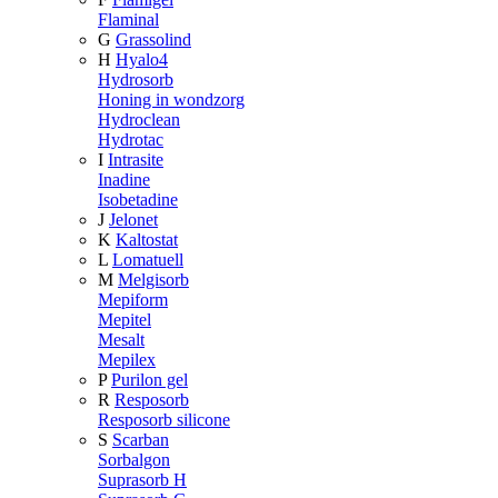
Flaminal
G
Grassolind
H
Hyalo4
Hydrosorb
Honing in wondzorg
Hydroclean
Hydrotac
I
Intrasite
Inadine
Isobetadine
J
Jelonet
K
Kaltostat
L
Lomatuell
M
Melgisorb
Mepiform
Mepitel
Mesalt
Mepilex
P
Purilon gel
R
Resposorb
Resposorb silicone
S
Scarban
Sorbalgon
Suprasorb H