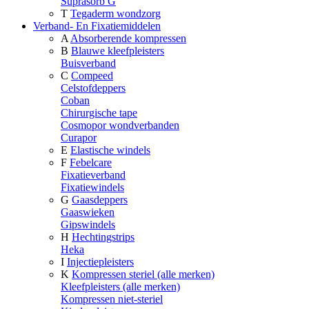
Suprasorb G
T
Tegaderm wondzorg
Verband- En Fixatiemiddelen
A
Absorberende kompressen
B
Blauwe kleefpleisters
Buisverband
C
Compeed
Celstofdeppers
Coban
Chirurgische tape
Cosmopor wondverbanden
Curapor
E
Elastische windels
F
Febelcare
Fixatieverband
Fixatiewindels
G
Gaasdeppers
Gaaswieken
Gipswindels
H
Hechtingstrips
Heka
I
Injectiepleisters
K
Kompressen steriel (alle merken)
Kleefpleisters (alle merken)
Kompressen niet-steriel