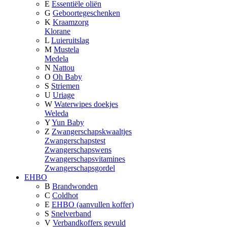
E
Essentiële oliën
G
Geboortegeschenken
K
Kraamzorg
Klorane
L
Luieruitslag
M
Mustela
Medela
N
Nattou
O
Oh Baby
S
Striemen
U
Uriage
W
Waterwipes doekjes
Weleda
Y
Yun Baby
Z
Zwangerschapskwaaltjes
Zwangerschapstest
Zwangerschapswens
Zwangerschapsvitamines
Zwangerschapsgordel
EHBO
B
Brandwonden
C
Coldhot
E
EHBO (aanvullen koffer)
S
Snelverband
V
Verbandkoffers gevuld