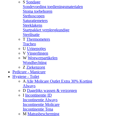
S
Sondage
Sondevoeding toedieningsmaterialen
Stoma toebehoren
Stethoscopen
Saturatiemeters
Steeklakens
Startpakket verpleegkundige
Sterilisatie
T
Thermometers
Tracheo
U
Urinepotjes
V
Vingerlingen
W
Wegwerpartikelen
Wondhechting
Z
Ziekenzorg
Pedicure - Manicure
Hygiene - Toilet
A
Alle Molicare Outlet Extra 30% Korting
Always
D
Dagelijks wassen & verzorgen
I
Incontinentie ID
Incontinentie Always
Incontinentie Molicare
Incontinentie Tena
M
Matrasbescherming