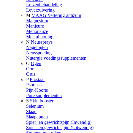
Luizenbehandeling
Leverzuivering
M
MAAG Vertering-antizuur
Magnesium
Manicure
Menopauze
Melapi honing
N
Neussprays
Nagelbijten
Neusspoeling
Nutergia voedingssupplementen
O
Ogen
Oor
Ortis
P
Prostaat
Psoriasis
Pijn-Koorts
Pure supplementen
S
Skin booster
Selenium
Slaap
Slaapapneu
Spier- en gewrichtspijn (Inwendig)
Spier- en gewrichtspijn (Uitwendig)
Stoppen met roken