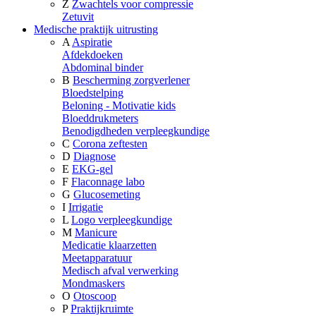
Z
Zwachtels voor compressie
Zetuvit
Medische praktijk uitrusting
A
Aspiratie
Afdekdoeken
Abdominal binder
B
Bescherming zorgverlener
Bloedstelping
Beloning - Motivatie kids
Bloeddrukmeters
Benodigdheden verpleegkundige
C
Corona zeftesten
D
Diagnose
E
EKG-gel
F
Flaconnage labo
G
Glucosemeting
I
Irrigatie
L
Logo verpleegkundige
M
Manicure
Medicatie klaarzetten
Meetapparatuur
Medisch afval verwerking
Mondmaskers
O
Otoscoop
P
Praktijkruimte