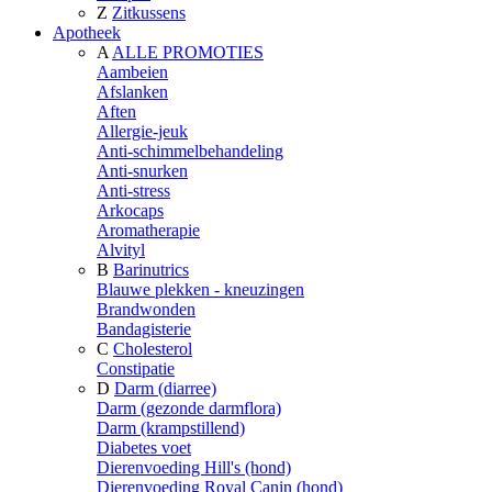
Z
Zitkussens
Apotheek
A
ALLE PROMOTIES
Aambeien
Afslanken
Aften
Allergie-jeuk
Anti-schimmelbehandeling
Anti-snurken
Anti-stress
Arkocaps
Aromatherapie
Alvityl
B
Barinutrics
Blauwe plekken - kneuzingen
Brandwonden
Bandagisterie
C
Cholesterol
Constipatie
D
Darm (diarree)
Darm (gezonde darmflora)
Darm (krampstillend)
Diabetes voet
Dierenvoeding Hill's (hond)
Dierenvoeding Royal Canin (hond)