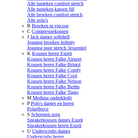
Alle tunieken comfort stretch
Alle tunieken katoen Jill
Alle broeken comfort stretch
Alle polo's
B
Broeken in viscose
C
Compressiekousen
J
Jack dames softshell
Jogging broeken Infinity
Jogging pure stretch 3essentiel
K
Kousen heren Esprit
Kousen heren Falke Airport
Kousen heren Falke Bristol
Kousen heren Falke Comfy
Kousen heren Falke Cool
Kousen heren Falke Nelson
Kousen heren Falke Berlin
Kousen heren Falke Tiago
M
Medima onderkledij
P
Polo's dames en heren
Polarfleece
S
Schoenen zorg
Sneakerkousen dames Esprit
Sneakerkousen heren Esprit
U
Underscrubs dames
Underscrubs heren