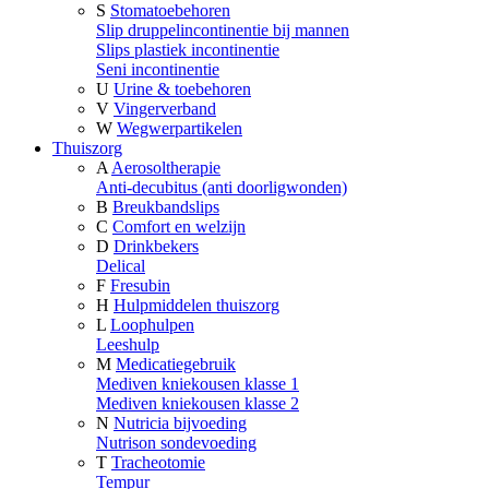
S
Stomatoebehoren
Slip druppelincontinentie bij mannen
Slips plastiek incontinentie
Seni incontinentie
U
Urine & toebehoren
V
Vingerverband
W
Wegwerpartikelen
Thuiszorg
A
Aerosoltherapie
Anti-decubitus (anti doorligwonden)
B
Breukbandslips
C
Comfort en welzijn
D
Drinkbekers
Delical
F
Fresubin
H
Hulpmiddelen thuiszorg
L
Loophulpen
Leeshulp
M
Medicatiegebruik
Mediven kniekousen klasse 1
Mediven kniekousen klasse 2
N
Nutricia bijvoeding
Nutrison sondevoeding
T
Tracheotomie
Tempur