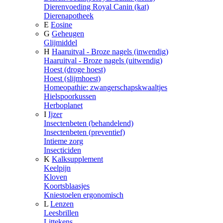
Dierenvoeding Royal Canin (kat)
Dierenapotheek
E
Eosine
G
Geheugen
Glijmiddel
H
Haaruitval - Broze nagels (inwendig)
Haaruitval - Broze nagels (uitwendig)
Hoest (droge hoest)
Hoest (slijmhoest)
Homeopathie: zwangerschapskwaaltjes
Hielspoorkussen
Herboplanet
I
Ijzer
Insectenbeten (behandelend)
Insectenbeten (preventief)
Intieme zorg
Insecticiden
K
Kalksupplement
Keelpijn
Kloven
Koortsblaasjes
Kniestoelen ergonomisch
L
Lenzen
Leesbrillen
Littekens