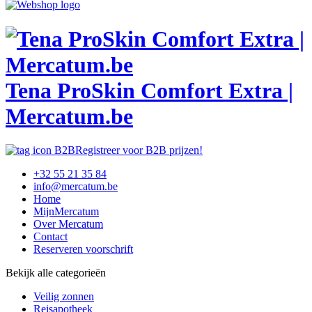
Tena ProSkin Comfort Extra |
Mercatum.be
Registreer voor B2B prijzen!
+32 55 21 35 84
info@mercatum.be
Home
MijnMercatum
Over Mercatum
Contact
Reserveren voorschrift
Bekijk alle categorieën
Veilig zonnen
Reisapotheek