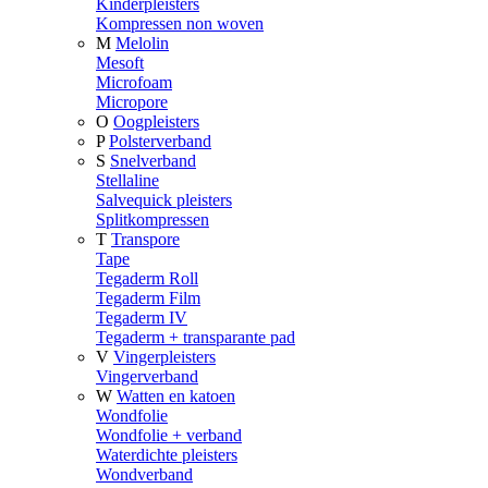
Kinderpleisters
Kompressen non woven
M
Melolin
Mesoft
Microfoam
Micropore
O
Oogpleisters
P
Polsterverband
S
Snelverband
Stellaline
Salvequick pleisters
Splitkompressen
T
Transpore
Tape
Tegaderm Roll
Tegaderm Film
Tegaderm IV
Tegaderm + transparante pad
V
Vingerpleisters
Vingerverband
W
Watten en katoen
Wondfolie
Wondfolie + verband
Waterdichte pleisters
Wondverband