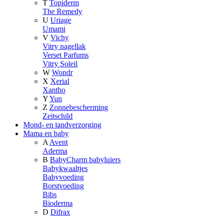
T
Topiderm
The Remedy
U
Uriage
Umami
V
Vichy
Vitry nagellak
Verset Parfums
Vitry Soleil
W
Wondr
X
Xerial
Xantho
Y
Yun
Z
Zonnebescherming
Zeitschild
Mond- en tandverzorging
Mama en baby
A
Avent
Aderma
B
BabyCharm babyluiers
Babykwaaltjes
Babyvoeding
Borstvoeding
Bibs
Bioderma
D
Difrax