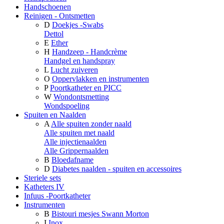
Handschoenen
Reinigen - Ontsmetten
D
Doekjes -Swabs
Dettol
E
Ether
H
Handzeep - Handcrème
Handgel en handspray
L
Lucht zuiveren
O
Oppervlakken en instrumenten
P
Poortkatheter en PICC
W
Wondontsmetting
Wondspoeling
Spuiten en Naalden
A
Alle spuiten zonder naald
Alle spuiten met naald
Alle injectienaalden
Alle Grippernaalden
B
Bloedafname
D
Diabetes naalden - spuiten en accessoires
Steriele sets
Katheters IV
Infuus -Poortkatheter
Instrumenten
B
Bistouri mesjes Swann Morton
I
Inox