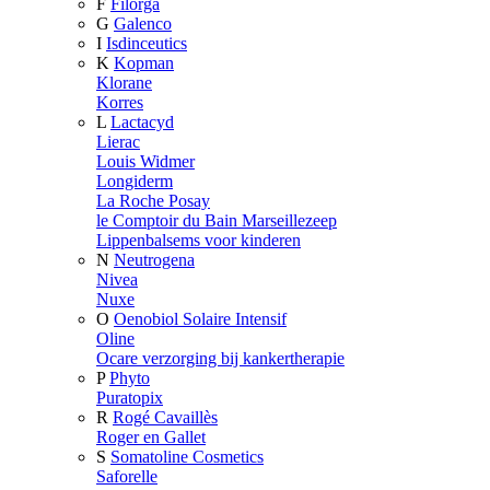
F
Filorga
G
Galenco
I
Isdinceutics
K
Kopman
Klorane
Korres
L
Lactacyd
Lierac
Louis Widmer
Longiderm
La Roche Posay
le Comptoir du Bain Marseillezeep
Lippenbalsems voor kinderen
N
Neutrogena
Nivea
Nuxe
O
Oenobiol Solaire Intensif
Oline
Ocare verzorging bij kankertherapie
P
Phyto
Puratopix
R
Rogé Cavaillès
Roger en Gallet
S
Somatoline Cosmetics
Saforelle