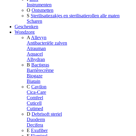
Instrumenten
O
Ontsmetten
S
Sterilisatiezakjes en sterilisatierollen alle maten
Scharen
Geschenken
Wondzorg
A
Allevyn
Antibacteriële zalven
Atrauman
Aquacel
Alhydran
B
Bactigras
Barrièrecrème
Biogaze
Biatain
C
Cavilon
Cica-Care
Comfeel
Cuticell
Cutimed
D
Debrisoft steriel
Duoderm
Decifera
E
Exufiber
F
Flamigel